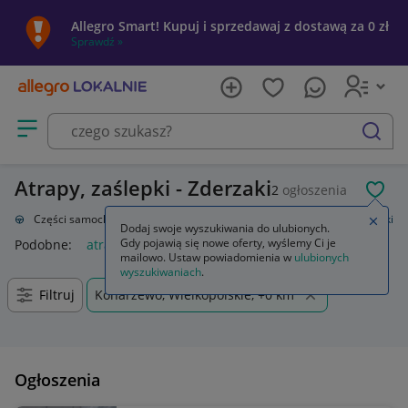
Allegro Smart! Kupuj i sprzedawaj z dostawą za 0 zł
Sprawdź »
Otwórz menu z kategoriami
szukaj
Atrapy, zaślepki - Zderzaki
2
ogłoszenia
POL
acja
Części samochodowe
Części karoserii
Zderzaki
Atrapy, zaślepki
Zamkn
Dodaj swoje wyszukiwania do ulubionych.
Gdy pojawią się nowe oferty, wyślemy Ci je
Podobne:
atrapy zaślepki
mailowo. Ustaw powiadomienia w
ulubionych
wyszukiwaniach
.
Filtruj
Konarzewo, Wielkopolskie, +0 km
Ogłoszenia