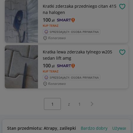
Kratki zderzaka przedniego citan 415
OBSE
na halogen
100
zł
KUP TERAZ
SPRZEDAJĄCY: OSOBA PRYWATNA
Konarzewo
Kratka lewa zderzaka tylnego w205
OBSE
sedan lift amg
100
zł
KUP TERAZ
SPRZEDAJĄCY: OSOBA PRYWATNA
Konarzewo
Wybierz stronę:
Następna strona
z
1
Stan przedmiotu: Atrapy, zaślepki
Bardzo dobry
Używany