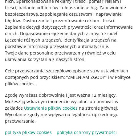
nich
.
Spersonalizowane reklamy i treści, pomiar reklam i
treści, badanie odbiorców i ulepszanie usług
.
Zapewnienie
Mapa miejscowości
bezpieczeństwa, zapobieganie oszustwom i naprawianie
błędów
.
Dostarczanie i prezentowanie reklam i treści
.
Informacje prawne
Zapisanie decyzji dotyczących prywatności oraz informowanie
o nich
.
Dopasowanie i łączenie danych z innych źródeł
.
Regulamin
Łączenie różnych urządzeń
.
Identyfikacja urządzeń na
podstawie informacji przesyłanych automatycznie
.
Polityka plików "cookies"
Twoje dane personalne przetwarzamy również w celu
ułatwiania korzystania z naszych stron
Ustawienia plików "cookies"
Cele przetwarzania szczegółowo opisane są w ustawieniach
Udostępnianie lokalizacji
dostępnych pod przyciskiem: “ZMIENIAM ZGODY” i w Polityce
Informacje dla Aktu o Usługach Cyfrowych
plików cookies.
Zgodę wyrażasz dobrowolnie i jest ważna 12 miesięcy.
Pobierz aplikację
Możesz ją w każdym momencie wycofać lub ponowić w
zakładce
Ustawienia plików cookies
na stronie głównej.
Wycofanie zgody nie wpływa na legalność uprzedniego
przetwarzania.
polityka plików cookies
polityka ochrony prywatności