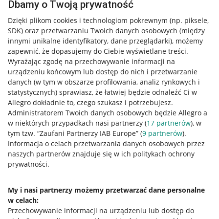
Dbamy o Twoją prywatność
Dzięki plikom cookies i technologiom pokrewnym
(np. piksele,
SDK)
oraz przetwarzaniu Twoich danych osobowych
(między
innymi unikalne identyfikatory, dane przeglądarki)
, możemy
zapewnić, że dopasujemy do Ciebie wyświetlane treści.
Wyrażając zgodę na przechowywanie informacji na
urządzeniu końcowym lub dostęp do nich i przetwarzanie
danych (w tym w obszarze profilowania, analiz rynkowych i
statystycznych) sprawiasz, że łatwiej będzie odnaleźć Ci w
Allegro dokładnie to, czego szukasz i potrzebujesz.
Administratorem Twoich danych osobowych będzie Allegro a
w niektórych przypadkach nasi partnerzy (
17
partnerów
), w
tym tzw. “Zaufani Partnerzy IAB Europe” (
9
partnerów
).
Przydatne informacje
Informacja o celach przetwarzania danych osobowych przez
naszych partnerów znajduje się w ich politykach ochrony
prywatności.
Jak to działa
Napisz do nas
My i nasi partnerzy możemy przetwarzać dane personalne
w celach:
Allegro Gadane dla sprzedających
Przechowywanie informacji na urządzeniu lub dostęp do
Allegro Gadane dla kupujących