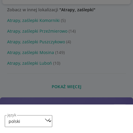
Zobacz w innej lokalizacji
"Atrapy, zaślepki"
Atrapy, zaślepki Komorniki
(5)
Atrapy, zaślepki Przeźmierowo
(14)
Atrapy, zaślepki Puszczykowo
(4)
Atrapy, zaślepki Mosina
(149)
Atrapy, zaślepki Luboń
(10)
POKAŻ WIĘCEJ
język