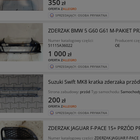
350
zł
OFERTA Z
ALLEGRO
SPRZEDAJĄCY: OSOBA PRYWATNA
ZDERZAK BMW 5 G60 G61 M-PAKIET P
Numer katalogowy części:
Producent czę
51115A36022
OE
1 000
zł
OFERTA Z
ALLEGRO
SPRZEDAJĄCY: OSOBA PRYWATNA
Suzuki Swift MK8 kratka zderzaka przód
Strona zabudowy:
przód
Typ samochodu:
Samochod
200
zł
OFERTA Z
ALLEGRO
SPRZEDAJĄCY: OSOBA PRYWATNA
ZDERZAK JAGUAR F-PACE 15+ PRZÓD 
Numer katalogowy części:
ZDERZAK JAGUAR F-PACE 