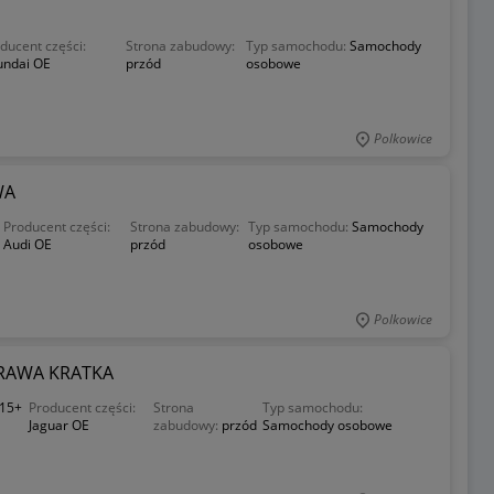
ducent części:
Strona zabudowy:
Typ samochodu:
Samochody
undai OE
przód
osobowe
Polkowice
WA
Producent części:
Strona zabudowy:
Typ samochodu:
Samochody
Audi OE
przód
osobowe
Polkowice
PRAWA KRATKA
15+
Producent części:
Strona
Typ samochodu:
Jaguar OE
zabudowy:
przód
Samochody osobowe