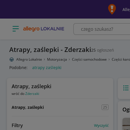
All
Otwórz menu z kategoriami
Atrapy, zaślepki - Zderzaki
25
ogłoszeń
Allegro Lokalnie
Motoryzacja
Części samochodowe
Części karo
Podobne:
atrapy zaślepki
Atrapy, zaślepki
Wido
wróć do
Zderzaki
Atrapy, zaślepki
25
Og
Filtry
Wyczyść