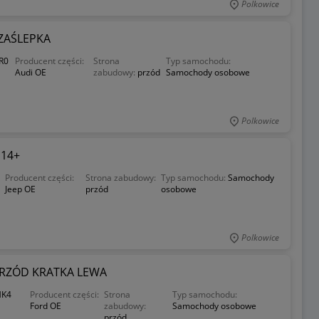
Polkowice
 ZAŚLEPKA
R0
Producent części:
Strona
Typ samochodu:
Audi OE
zabudowy:
przód
Samochody osobowe
Polkowice
 14+
Producent części:
Strona zabudowy:
Typ samochodu:
Samochody
Jeep OE
przód
osobowe
Polkowice
PRZÓD KRATKA LEWA
MK4
Producent części:
Strona
Typ samochodu:
Ford OE
zabudowy:
Samochody osobowe
przód