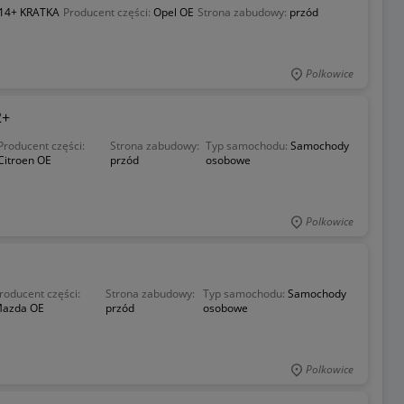
 14+ KRATKA
Producent części:
Opel OE
Strona zabudowy:
przód
Polkowice
2+
Producent części:
Strona zabudowy:
Typ samochodu:
Samochody
Citroen OE
przód
osobowe
Polkowice
roducent części:
Strona zabudowy:
Typ samochodu:
Samochody
azda OE
przód
osobowe
Polkowice