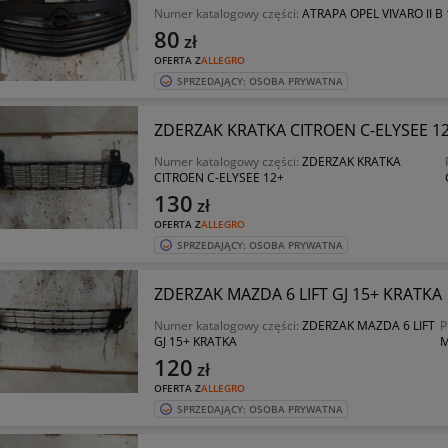
Numer katalogowy części:
ATRAPA OPEL VIVARO II B
80
zł
OFERTA Z
ALLEGRO
SPRZEDAJĄCY: OSOBA PRYWATNA
ZDERZAK KRATKA CITROEN C-ELYSEE 1
Numer katalogowy części:
ZDERZAK KRATKA
CITROEN C-ELYSEE 12+
130
zł
OFERTA Z
ALLEGRO
SPRZEDAJĄCY: OSOBA PRYWATNA
ZDERZAK MAZDA 6 LIFT GJ 15+ KRATKA
Numer katalogowy części:
ZDERZAK MAZDA 6 LIFT
P
GJ 15+ KRATKA
M
120
zł
OFERTA Z
ALLEGRO
SPRZEDAJĄCY: OSOBA PRYWATNA