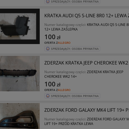
SPRZEDAJĄCY: OSOBA PRYWATNA
KRATKA AUDI Q5 S-LINE 8R0 12+ LEWA
Numer katalogowy części:
KRATKA AUDI Q5 S-LINE 8
12+ LEWA ZAŚLEPKA
100
zł
OFERTA Z
ALLEGRO
SPRZEDAJĄCY: OSOBA PRYWATNA
ZDERZAK KRATKA JEEP CHEROKEE WK2
Numer katalogowy części:
ZDERZAK KRATKA JEEP
CHEROKEE WK2 14+
100
zł
OFERTA Z
ALLEGRO
SPRZEDAJĄCY: OSOBA PRYWATNA
ZDERZAK FORD GALAXY MK4 LIFT 19+ 
Numer katalogowy części:
ZDERZAK FORD GALAXY 
LIFT 19+ PRZÓD KRATKA LEWA