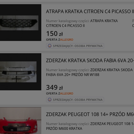
ATRAPA KRATKA CITROEN C4 PICASSO I
Numer katalogowy części:
ATRAPA KRATKA
P
CITROEN C4 PICASSO II
C
150
zł
OFERTA Z
ALLEGRO
SPRZEDAJĄCY: OSOBA PRYWATNA
ZDERZAK KRATKA SKODA FABIA 6VA 20
Numer katalogowy części:
ZDERZAK KRATKA SKODA
FABIA 6VA 20+ PRZÓD NR W188
349
zł
OFERTA Z
ALLEGRO
SPRZEDAJĄCY: OSOBA PRYWATNA
ZDERZAK PEUGEOT 108 14+ PRZÓD M6
Numer katalogowy części:
ZDERZAK PEUGEOT 108 1
PRZÓD M600 KRATKA