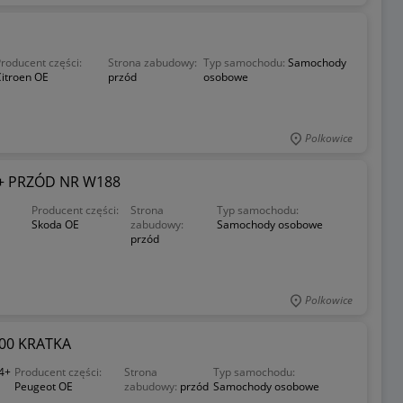
I
roducent części:
Strona zabudowy:
Typ samochodu:
Samochody
itroen OE
przód
osobowe
Polkowice
+ PRZÓD NR W188
Producent części:
Strona
Typ samochodu:
Skoda OE
zabudowy:
Samochody osobowe
przód
Polkowice
00 KRATKA
4+
Producent części:
Strona
Typ samochodu:
Peugeot OE
zabudowy:
przód
Samochody osobowe