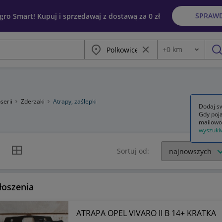
SPRAW
egro Smart! Kupuj i sprzedawaj z dostawą za 0 zł
Miasto
Wyczyść frazę
+
0
km
Odległość
szu
serii
Zderzaki
Atrapy, zaślepki
Dodaj sw
Gdy poja
mailowo
wyszuki
k listy
Widok siatki
Sortuj od:
łoszenia
ATRAPA OPEL VIVARO II B 14+ KRATKA