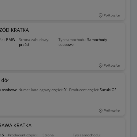
Polkowice
RZÓD KRATKA
ści:
BMW
Strona zabudowy:
Typ samochodu:
Samochody
przód
osobowe
Polkowice
 dół
y osobowe
Numer katalogowy części:
01
Producent części:
Suzuki OE
Polkowice
PRAWA KRATKA
15+
Producent części:
Strona
Typ samochodu: