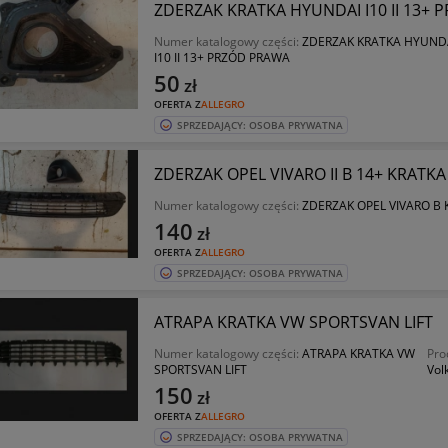
ZDERZAK KRATKA HYUNDAI I10 II 13+
Numer katalogowy części:
ZDERZAK KRATKA HYUND
I10 II 13+ PRZÓD PRAWA
50
zł
OFERTA Z
ALLEGRO
SPRZEDAJĄCY: OSOBA PRYWATNA
ZDERZAK OPEL VIVARO II B 14+ KRATKA
Numer katalogowy części:
ZDERZAK OPEL VIVARO B 
140
zł
OFERTA Z
ALLEGRO
SPRZEDAJĄCY: OSOBA PRYWATNA
ATRAPA KRATKA VW SPORTSVAN LIFT
Numer katalogowy części:
ATRAPA KRATKA VW
Pro
SPORTSVAN LIFT
Vol
150
zł
OFERTA Z
ALLEGRO
SPRZEDAJĄCY: OSOBA PRYWATNA