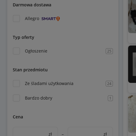
Darmowa dostawa
Allegro
Typ oferty
Ogłoszenie
25
Stan przedmiotu
Ze śladami użytkowania
24
Bardzo dobry
1
Cena
zł
–
zł