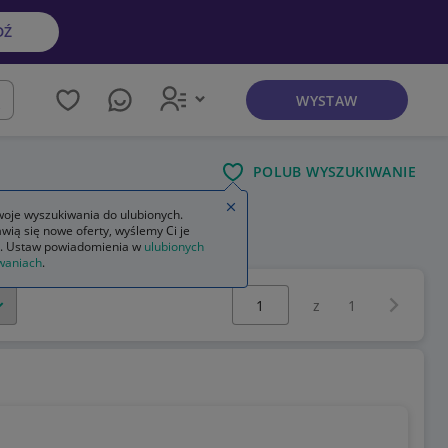
DŹ
WYSTAW
kaj
POLUB WYSZUKIWANIE
Zamknij wskazówkę
oje wyszukiwania do ulubionych.
wią się nowe oferty, wyślemy Ci je
. Ustaw powiadomienia w
ulubionych
waniach
.
Wybierz stronę:
Następna 
z
1