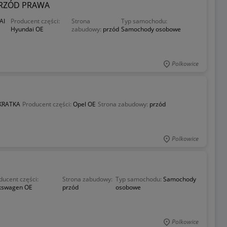
 PRZÓD PRAWA
AI
Producent części:
Strona
Typ samochodu:
Hyundai OE
zabudowy:
przód
Samochody osobowe
Polkowice
KRATKA
Producent części:
Opel OE
Strona zabudowy:
przód
Polkowice
ducent części:
Strona zabudowy:
Typ samochodu:
Samochody
kswagen OE
przód
osobowe
Polkowice