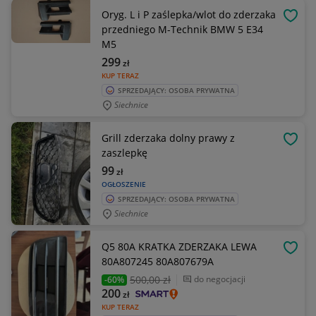
Oryg. L i P zaślepka/wlot do zderzaka
OBSE
przedniego M-Technik BMW 5 E34
M5
299
zł
KUP TERAZ
SPRZEDAJĄCY: OSOBA PRYWATNA
Siechnice
Grill zderzaka dolny prawy z
OBSE
zaszlepkę
99
zł
OGŁOSZENIE
SPRZEDAJĄCY: OSOBA PRYWATNA
Siechnice
Q5 80A KRATKA ZDERZAKA LEWA
OBSE
80A807245 80A807679A
500
,00 zł
do negocjacji
-60%
200
zł
KUP TERAZ