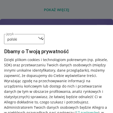
POKAŻ WIĘCEJ
język
Dbamy o Twoją prywatność
Dzięki plikom cookies i technologiom pokrewnym
(np. piksele,
SDK)
oraz przetwarzaniu Twoich danych osobowych
(między
innymi unikalne identyfikatory, dane przeglądarki)
, możemy
zapewnić, że dopasujemy do Ciebie wyświetlane treści.
Wyrażając zgodę na przechowywanie informacji na
urządzeniu końcowym lub dostęp do nich i przetwarzanie
danych (w tym w obszarze profilowania, analiz rynkowych i
statystycznych) sprawiasz, że łatwiej będzie odnaleźć Ci w
Allegro dokładnie to, czego szukasz i potrzebujesz.
Administratorem Twoich danych osobowych będzie Allegro a
w niektórych przypadkach nasi partnerzy (
17
partnerów
), w