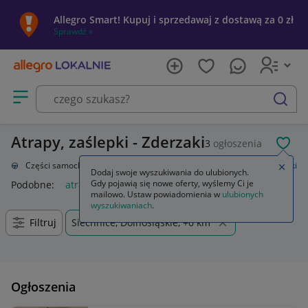
Allegro Smart! Kupuj i sprzedawaj z dostawą za 0 zł
Sprawdź »
Otwórz menu z kategoriami
szukaj
Atrapy, zaślepki - Zderzaki
3
ogłoszenia
POL
acja
Części samochodowe
Części karoserii
Zderzaki
Atrapy, zaślepki
Zamkn
Dodaj swoje wyszukiwania do ulubionych.
Gdy pojawią się nowe oferty, wyślemy Ci je
Podobne:
atrapy zaślepki
mailowo. Ustaw powiadomienia w
ulubionych
wyszukiwaniach
.
Filtruj
Siechnice, Dolnośląskie, +0 km
Ogłoszenia