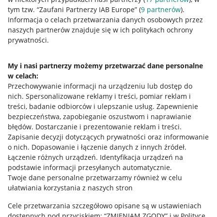
tym tzw. “Zaufani Partnerzy IAB Europe” (
9
partnerów
).
Przydatne informacje
Informacja o celach przetwarzania danych osobowych przez
naszych partnerów znajduje się w ich politykach ochrony
prywatności.
Jak to działa
Napisz do nas
My i nasi partnerzy możemy przetwarzać dane personalne
w celach:
Allegro Gadane dla sprzedających
Przechowywanie informacji na urządzeniu lub dostęp do
Allegro Gadane dla kupujących
nich
.
Spersonalizowane reklamy i treści, pomiar reklam i
treści, badanie odbiorców i ulepszanie usług
.
Zapewnienie
Mapa miejscowości
bezpieczeństwa, zapobieganie oszustwom i naprawianie
błędów
.
Dostarczanie i prezentowanie reklam i treści
.
Informacje prawne
Zapisanie decyzji dotyczących prywatności oraz informowanie
o nich
.
Dopasowanie i łączenie danych z innych źródeł
.
Regulamin
Łączenie różnych urządzeń
.
Identyfikacja urządzeń na
podstawie informacji przesyłanych automatycznie
.
Polityka plików "cookies"
Twoje dane personalne przetwarzamy również w celu
ułatwiania korzystania z naszych stron
Ustawienia plików "cookies"
Cele przetwarzania szczegółowo opisane są w ustawieniach
Udostępnianie lokalizacji
dostępnych pod przyciskiem: “ZMIENIAM ZGODY” i w Polityce