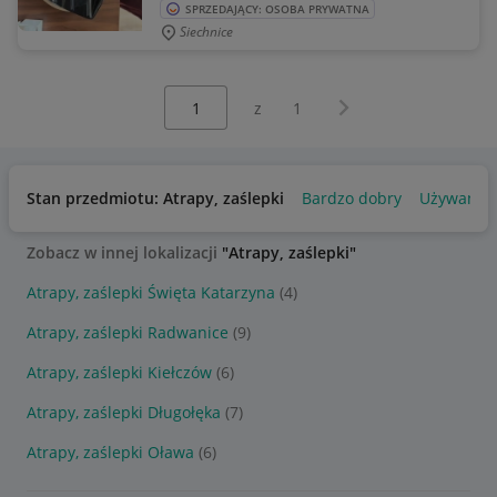
SPRZEDAJĄCY: OSOBA PRYWATNA
Siechnice
Wybierz stronę:
Następna strona
z
1
Stan przedmiotu: Atrapy, zaślepki
Bardzo dobry
Używany
Zobacz w innej lokalizacji
"Atrapy, zaślepki"
Atrapy, zaślepki Święta Katarzyna
(4)
Atrapy, zaślepki Radwanice
(9)
Atrapy, zaślepki Kiełczów
(6)
Atrapy, zaślepki Długołęka
(7)
Atrapy, zaślepki Oława
(6)