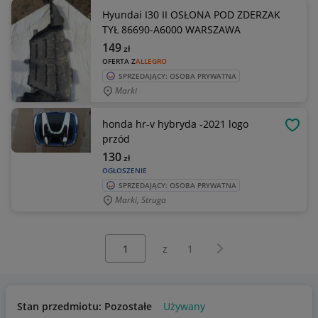
Hyundai I30 II OSŁONA POD ZDERZAK
TYŁ 86690-A6000 WARSZAWA
149
zł
OFERTA Z
ALLEGRO
SPRZEDAJĄCY: OSOBA PRYWATNA
Marki
honda hr-v hybryda -2021 logo
OBSE
przód
130
zł
OGŁOSZENIE
SPRZEDAJĄCY: OSOBA PRYWATNA
Marki, Struga
Wybierz stronę:
Następna strona
z
1
Stan przedmiotu: Pozostałe
Używany