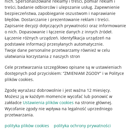
nich
.
Spersonalizowane reklamy i treści, pomiar reklam i
treści, badanie odbiorców i ulepszanie usług
.
Zapewnienie
Mapa miejscowości
bezpieczeństwa, zapobieganie oszustwom i naprawianie
błędów
.
Dostarczanie i prezentowanie reklam i treści
.
Informacje prawne
Zapisanie decyzji dotyczących prywatności oraz informowanie
o nich
.
Dopasowanie i łączenie danych z innych źródeł
.
Regulamin
Łączenie różnych urządzeń
.
Identyfikacja urządzeń na
podstawie informacji przesyłanych automatycznie
.
Polityka plików "cookies"
Twoje dane personalne przetwarzamy również w celu
ułatwiania korzystania z naszych stron
Ustawienia plików "cookies"
Cele przetwarzania szczegółowo opisane są w ustawieniach
Udostępnianie lokalizacji
dostępnych pod przyciskiem: “ZMIENIAM ZGODY” i w Polityce
Informacje dla Aktu o Usługach Cyfrowych
plików cookies.
Zgodę wyrażasz dobrowolnie i jest ważna 12 miesięcy.
Pobierz aplikację
Możesz ją w każdym momencie wycofać lub ponowić w
zakładce
Ustawienia plików cookies
na stronie głównej.
Wycofanie zgody nie wpływa na legalność uprzedniego
przetwarzania.
polityka plików cookies
polityka ochrony prywatności