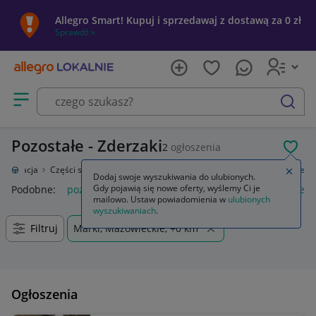
Allegro Smart! Kupuj i sprzedawaj z dostawą za 0 zł
Sprawdź »
Otwórz menu z kategoriami
szukaj
Pozostałe - Zderzaki
2
ogłoszenia
POL
toryzacja
Części samochodowe
Części karoserii
Zderzaki
Pozostałe
Zamkn
Dodaj swoje wyszukiwania do ulubionych.
Gdy pojawią się nowe oferty, wyślemy Ci je
Podobne:
pozostałe
łóżka pozostałe
pozostałe miasta i regi
mailowo. Ustaw powiadomienia w
ulubionych
wyszukiwaniach
.
Filtruj
Marki, Mazowieckie, +0 km
Ogłoszenia