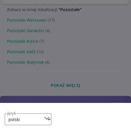
Zobacz w innej lokalizacji
"Pozostałe"
Pozostałe Warszawa
(17)
Pozostałe Garwolin
(4)
Pozostałe Kielce
(7)
Pozostałe Łódź
(16)
Pozostałe Białystok
(4)
POKAŻ WIĘCEJ
język