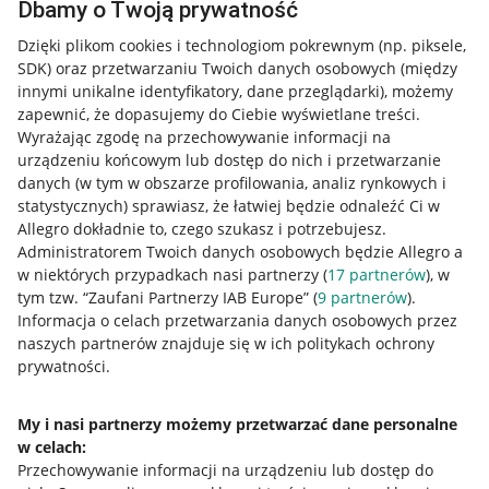
Dbamy o Twoją prywatność
Dzięki plikom cookies i technologiom pokrewnym
(np. piksele,
SDK)
oraz przetwarzaniu Twoich danych osobowych
(między
innymi unikalne identyfikatory, dane przeglądarki)
, możemy
zapewnić, że dopasujemy do Ciebie wyświetlane treści.
Wyrażając zgodę na przechowywanie informacji na
urządzeniu końcowym lub dostęp do nich i przetwarzanie
danych (w tym w obszarze profilowania, analiz rynkowych i
statystycznych) sprawiasz, że łatwiej będzie odnaleźć Ci w
Allegro dokładnie to, czego szukasz i potrzebujesz.
Administratorem Twoich danych osobowych będzie Allegro a
w niektórych przypadkach nasi partnerzy (
17
partnerów
), w
tym tzw. “Zaufani Partnerzy IAB Europe” (
9
partnerów
).
Przydatne informacje
Informacja o celach przetwarzania danych osobowych przez
naszych partnerów znajduje się w ich politykach ochrony
prywatności.
Jak to działa
Napisz do nas
My i nasi partnerzy możemy przetwarzać dane personalne
w celach:
Allegro Gadane dla sprzedających
Przechowywanie informacji na urządzeniu lub dostęp do
Allegro Gadane dla kupujących