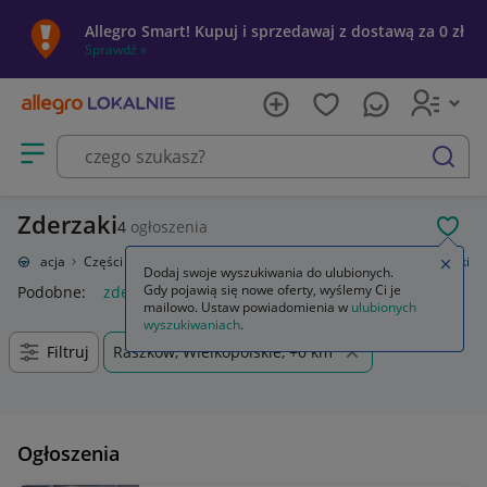
Allegro Smart! Kupuj i sprzedawaj z dostawą za 0 zł
Sprawdź »
Otwórz menu z kategoriami
szukaj
Zderzaki
4
ogłoszenia
POL
otoryzacja
Części samochodowe
Części karoserii
Zderzaki
Zderzaki
Zamkn
Dodaj swoje wyszukiwania do ulubionych.
Gdy pojawią się nowe oferty, wyślemy Ci je
Podobne:
zderzak
bmw e90 lci m pakiet zderzak zderzaki
s
mailowo. Ustaw powiadomienia w
ulubionych
wyszukiwaniach
.
Filtruj
Raszków, Wielkopolskie, +0 km
Ogłoszenia