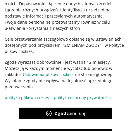
o nich
.
Dopasowanie i łączenie danych z innych źródeł
.
Regulamin
Łączenie różnych urządzeń
.
Identyfikacja urządzeń na
podstawie informacji przesyłanych automatycznie
.
Polityka plików "cookies"
Twoje dane personalne przetwarzamy również w celu
ułatwiania korzystania z naszych stron
Ustawienia plików "cookies"
Cele przetwarzania szczegółowo opisane są w ustawieniach
Udostępnianie lokalizacji
dostępnych pod przyciskiem: “ZMIENIAM ZGODY” i w Polityce
Informacje dla Aktu o Usługach Cyfrowych
plików cookies.
Zgodę wyrażasz dobrowolnie i jest ważna 12 miesięcy.
Pobierz aplikację
Możesz ją w każdym momencie wycofać lub ponowić w
zakładce
Ustawienia plików cookies
na stronie głównej.
Wycofanie zgody nie wpływa na legalność uprzedniego
przetwarzania.
polityka plików cookies
polityka ochrony prywatności
Zgadzam się