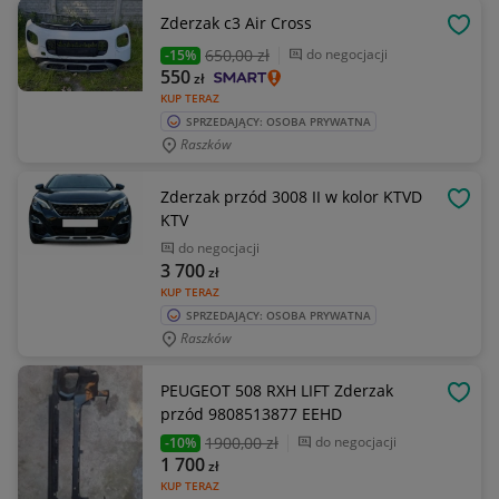
Zderzak c3 Air Cross
OBSE
650
,00 zł
do negocjacji
-15%
550
zł
KUP TERAZ
SPRZEDAJĄCY: OSOBA PRYWATNA
Raszków
Zderzak przód 3008 II w kolor KTVD
OBSE
KTV
do negocjacji
3 700
zł
KUP TERAZ
SPRZEDAJĄCY: OSOBA PRYWATNA
Raszków
PEUGEOT 508 RXH LIFT Zderzak
OBSE
przód 9808513877 EEHD
1900
,00 zł
do negocjacji
-10%
1 700
zł
KUP TERAZ