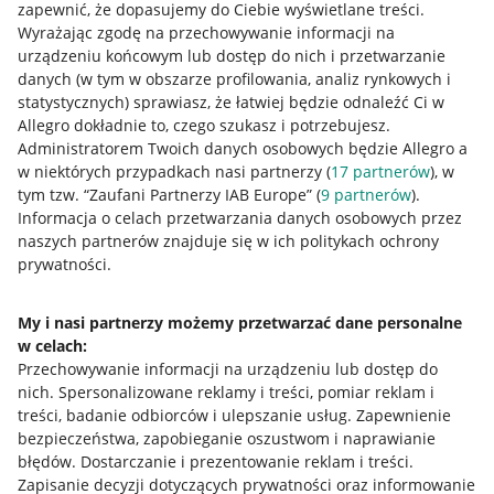
zapewnić, że dopasujemy do Ciebie wyświetlane treści.
Wyrażając zgodę na przechowywanie informacji na
urządzeniu końcowym lub dostęp do nich i przetwarzanie
danych (w tym w obszarze profilowania, analiz rynkowych i
statystycznych) sprawiasz, że łatwiej będzie odnaleźć Ci w
Allegro dokładnie to, czego szukasz i potrzebujesz.
Administratorem Twoich danych osobowych będzie Allegro a
w niektórych przypadkach nasi partnerzy (
17
partnerów
), w
tym tzw. “Zaufani Partnerzy IAB Europe” (
9
partnerów
).
Przydatne informacje
Informacja o celach przetwarzania danych osobowych przez
naszych partnerów znajduje się w ich politykach ochrony
prywatności.
Jak to działa
Napisz do nas
My i nasi partnerzy możemy przetwarzać dane personalne
w celach:
Allegro Gadane dla sprzedających
Przechowywanie informacji na urządzeniu lub dostęp do
Allegro Gadane dla kupujących
nich
.
Spersonalizowane reklamy i treści, pomiar reklam i
treści, badanie odbiorców i ulepszanie usług
.
Zapewnienie
Mapa miejscowości
bezpieczeństwa, zapobieganie oszustwom i naprawianie
błędów
.
Dostarczanie i prezentowanie reklam i treści
.
Informacje prawne
Zapisanie decyzji dotyczących prywatności oraz informowanie