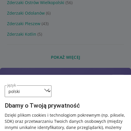
Zderzaki Ostrów Wielkopolski
(56)
Zderzaki Odolanów
(6)
Zderzaki Pleszew
(43)
Zderzaki Kotlin
(5)
POKAŻ WIĘCEJ
język
Dbamy o Twoją prywatność
Dzięki plikom cookies i technologiom pokrewnym
(np. piksele,
SDK)
oraz przetwarzaniu Twoich danych osobowych
(między
innymi unikalne identyfikatory, dane przeglądarki)
, możemy