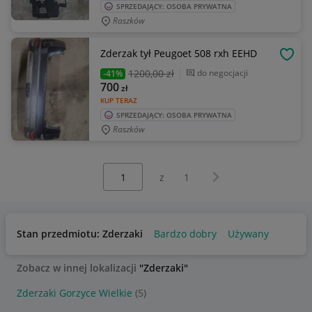
SPRZEDAJĄCY: OSOBA PRYWATNA
Raszków
Zderzak tył Peugoet 508 rxh EEHD
OBSE
1200
,00 zł
do negocjacji
-41%
700
zł
KUP TERAZ
SPRZEDAJĄCY: OSOBA PRYWATNA
Raszków
Wybierz stronę:
Następna strona
z
1
Stan przedmiotu: Zderzaki
Bardzo dobry
Używany
Zobacz w innej lokalizacji
"Zderzaki"
Zderzaki Gorzyce Wielkie
(5)