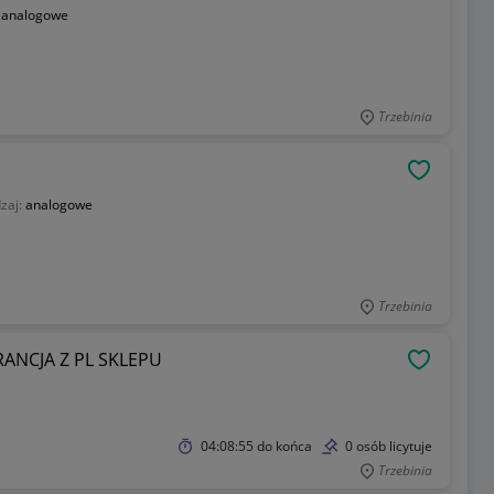
:
analogowe
Trzebinia
OBSERWU
zaj:
analogowe
Trzebinia
NCJA Z PL SKLEPU
OBSERWU
04:08:55
do końca
0 osób licytuje
Trzebinia