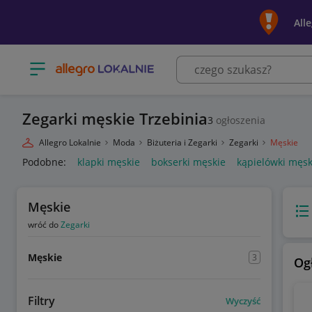
All
Otwórz menu z kategoriami
Zegarki męskie Trzebinia
3
ogłoszenia
Allegro Lokalnie
Moda
Biżuteria i Zegarki
Zegarki
Męskie
Podobne:
klapki męskie
bokserki męskie
kąpielówki męsk
Męskie
Wido
wróć do
Zegarki
Męskie
3
Og
Filtry
Wyczyść