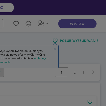
DŹ
WYSTAW
kaj
POLUB WYSZUKIWANIE
Zamknij wskazówkę
oje wyszukiwania do ulubionych.
wią się nowe oferty, wyślemy Ci je
. Ustaw powiadomienia w
ulubionych
waniach
.
Wybierz stronę:
Następna 
z
1
OBSERWU