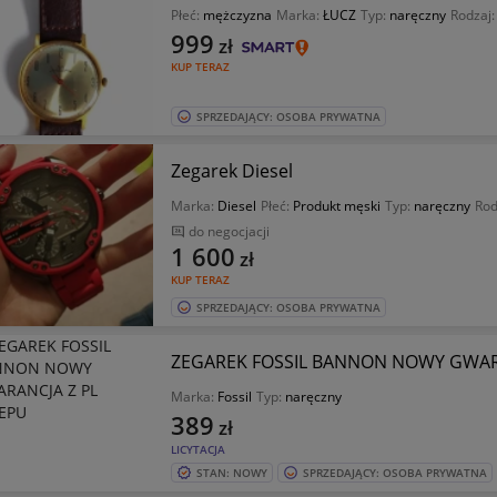
Płeć:
mężczyzna
Marka:
ŁUCZ
Typ:
naręczny
Rodzaj
999
zł
KUP TERAZ
SPRZEDAJĄCY: OSOBA PRYWATNA
Zegarek Diesel
Marka:
Diesel
Płeć:
Produkt męski
Typ:
naręczny
Rod
do negocjacji
1 600
zł
KUP TERAZ
SPRZEDAJĄCY: OSOBA PRYWATNA
ZEGAREK FOSSIL BANNON NOWY GWARA
Marka:
Fossil
Typ:
naręczny
389
zł
LICYTACJA
STAN: NOWY
SPRZEDAJĄCY: OSOBA PRYWATNA