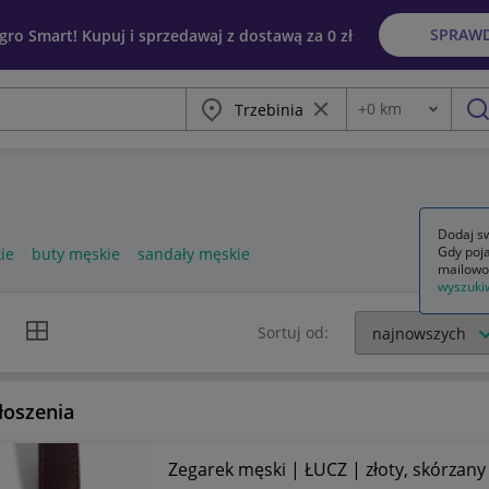
SPRAW
egro Smart! Kupuj i sprzedawaj z dostawą za 0 zł
Miasto
Wyczyść frazę
+
0
km
Odległość
szu
Dodaj sw
Gdy poja
ie
buty męskie
sandały męskie
mailowo
wyszuki
k listy
Widok siatki
Sortuj od:
łoszenia
Zegarek męski | ŁUCZ | złoty, skórzany