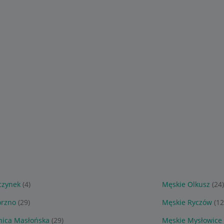
czynek
(4)
Męskie Olkusz
(24
orzno
(29)
Męskie Ryczów
(12
nica Masłońska
(29)
Męskie Mysłowice