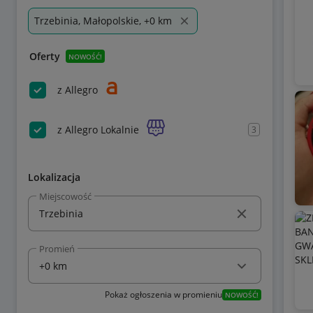
Trzebinia, Małopolskie, +0 km
Oferty
NOWOŚĆ!
z Allegro
z Allegro Lokalnie
3
Lokalizacja
Miejscowość
Promień
Pokaż ogłoszenia w promieniu
NOWOŚĆ!