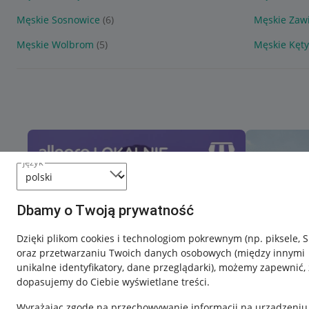
Męskie Sosnowice
(6)
Męskie Zawi
Męskie Wolbrom
(5)
Męskie Kęty
język
Dbamy o Twoją prywatność
Dzięki plikom cookies i technologiom pokrewnym
(np. piksele, 
oraz przetwarzaniu Twoich danych osobowych
(między innymi
unikalne identyfikatory, dane przeglądarki)
, możemy zapewnić, 
dopasujemy do Ciebie wyświetlane treści.
Wyrażając zgodę na przechowywanie informacji na urządzeniu