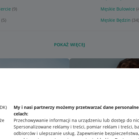
ercie
(9)
Męskie Bulowice
(
(5)
Męskie Będzin
(34
POKAŻ WIĘCEJ
SDK)
My i nasi partnerzy możemy przetwarzać dane personaln
celach:
że
Przechowywanie informacji na urządzeniu lub dostęp do ni
Spersonalizowane reklamy i treści, pomiar reklam i treści, b
odbiorców i ulepszanie usług
.
Zapewnienie bezpieczeństwa,