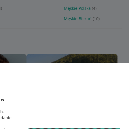
4)
Męskie Polska
(4)
)
Męskie Bieruń
(10)
e w
ch
.
adanie