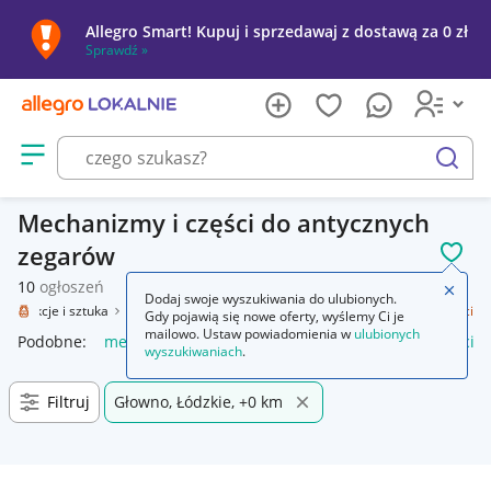
Allegro Smart! Kupuj i sprzedawaj z dostawą za 0 zł
Sprawdź »
Otwórz menu z kategoriami
szukaj
Mechanizmy i części do antycznych
zegarów
POL
10
ogłoszeń
Zamkn
Dodaj swoje wyszukiwania do ulubionych.
Kolekcje i sztuka
Design i Antyki
Zegary, zegarki
Mechanizmy i części
Gdy pojawią się nowe oferty, wyślemy Ci je
mailowo. Ustaw powiadomienia w
ulubionych
Podobne:
mechanizmy i części
zegary mechanizmy i części
wyszukiwaniach
.
Filtruj
Głowno, Łódzkie, +0 km