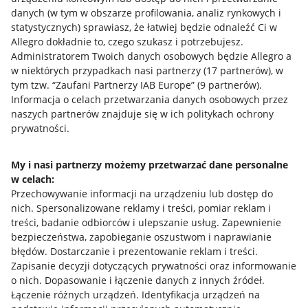
danych (w tym w obszarze profilowania, analiz rynkowych i
statystycznych) sprawiasz, że łatwiej będzie odnaleźć Ci w
Allegro dokładnie to, czego szukasz i potrzebujesz.
Administratorem Twoich danych osobowych będzie Allegro a
w niektórych przypadkach nasi partnerzy (
17
partnerów
), w
tym tzw. “Zaufani Partnerzy IAB Europe” (
9
partnerów
).
Przydatne informacje
Informacja o celach przetwarzania danych osobowych przez
naszych partnerów znajduje się w ich politykach ochrony
prywatności.
Jak to działa
Napisz do nas
My i nasi partnerzy możemy przetwarzać dane personalne
w celach:
Allegro Gadane dla sprzedających
Przechowywanie informacji na urządzeniu lub dostęp do
Allegro Gadane dla kupujących
nich
.
Spersonalizowane reklamy i treści, pomiar reklam i
treści, badanie odbiorców i ulepszanie usług
.
Zapewnienie
Mapa miejscowości
bezpieczeństwa, zapobieganie oszustwom i naprawianie
błędów
.
Dostarczanie i prezentowanie reklam i treści
.
Informacje prawne
Zapisanie decyzji dotyczących prywatności oraz informowanie
o nich
.
Dopasowanie i łączenie danych z innych źródeł
.
Regulamin
Łączenie różnych urządzeń
.
Identyfikacja urządzeń na