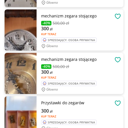
Głowno
mechanizm zegara stojącego
OBSE
500
,00 zł
-40%
300
zł
KUP TERAZ
SPRZEDAJĄCY: OSOBA PRYWATNA
Głowno
mechanizm zegara stojącego
OBSE
500
,00 zł
-40%
300
zł
KUP TERAZ
SPRZEDAJĄCY: OSOBA PRYWATNA
Głowno
Przystawki do zegarów
OBSE
300
zł
KUP TERAZ
SPRZEDAJĄCY: OSOBA PRYWATNA