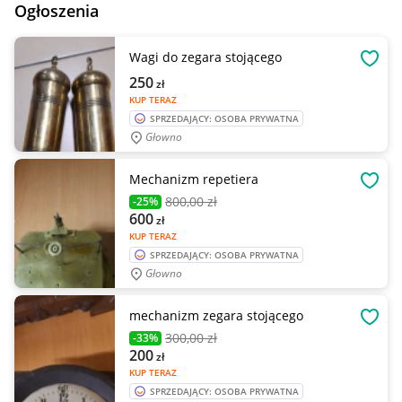
Ogłoszenia
Wagi do zegara stojącego
OBSE
250
zł
KUP TERAZ
SPRZEDAJĄCY: OSOBA PRYWATNA
Głowno
Mechanizm repetiera
OBSE
800
,00 zł
-25%
600
zł
KUP TERAZ
SPRZEDAJĄCY: OSOBA PRYWATNA
Głowno
mechanizm zegara stojącego
OBSE
300
,00 zł
-33%
200
zł
KUP TERAZ
SPRZEDAJĄCY: OSOBA PRYWATNA