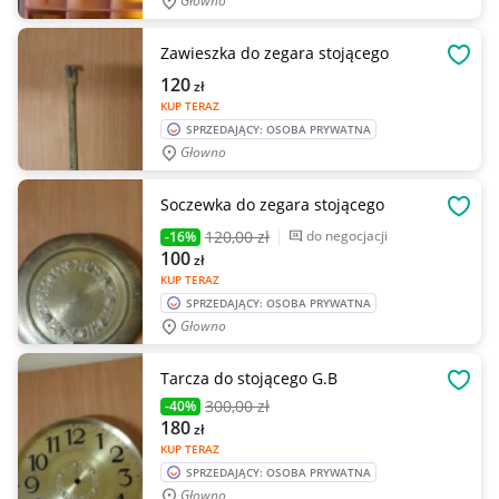
Głowno
Zawieszka do zegara stojącego
OBSE
120
zł
KUP TERAZ
SPRZEDAJĄCY: OSOBA PRYWATNA
Głowno
Soczewka do zegara stojącego
OBSE
120
,00 zł
do negocjacji
-16%
100
zł
KUP TERAZ
SPRZEDAJĄCY: OSOBA PRYWATNA
Głowno
Tarcza do stojącego G.B
OBSE
300
,00 zł
-40%
180
zł
KUP TERAZ
SPRZEDAJĄCY: OSOBA PRYWATNA
Głowno