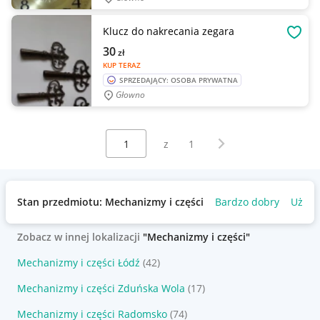
Klucz do nakrecania zegara
OBSE
30
zł
KUP TERAZ
SPRZEDAJĄCY: OSOBA PRYWATNA
Głowno
Wybierz stronę:
Następna strona
z
1
Stan przedmiotu: Mechanizmy i części
Bardzo dobry
Używ
Zobacz w innej lokalizacji
"Mechanizmy i części"
Mechanizmy i części Łódź
(42)
Mechanizmy i części Zduńska Wola
(17)
Mechanizmy i części Radomsko
(74)