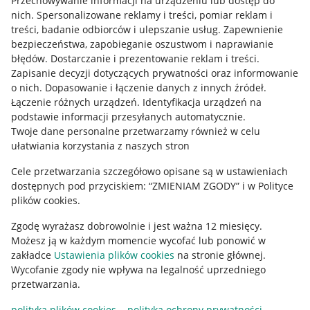
Przechowywanie informacji na urządzeniu lub dostęp do
Allegro Gadane dla kupujących
nich
.
Spersonalizowane reklamy i treści, pomiar reklam i
treści, badanie odbiorców i ulepszanie usług
.
Zapewnienie
Mapa miejscowości
bezpieczeństwa, zapobieganie oszustwom i naprawianie
błędów
.
Dostarczanie i prezentowanie reklam i treści
.
Informacje prawne
Zapisanie decyzji dotyczących prywatności oraz informowanie
o nich
.
Dopasowanie i łączenie danych z innych źródeł
.
Regulamin
Łączenie różnych urządzeń
.
Identyfikacja urządzeń na
podstawie informacji przesyłanych automatycznie
.
Polityka plików "cookies"
Twoje dane personalne przetwarzamy również w celu
ułatwiania korzystania z naszych stron
Ustawienia plików "cookies"
Cele przetwarzania szczegółowo opisane są w ustawieniach
Udostępnianie lokalizacji
dostępnych pod przyciskiem: “ZMIENIAM ZGODY” i w Polityce
Informacje dla Aktu o Usługach Cyfrowych
plików cookies.
Zgodę wyrażasz dobrowolnie i jest ważna 12 miesięcy.
Pobierz aplikację
Możesz ją w każdym momencie wycofać lub ponowić w
zakładce
Ustawienia plików cookies
na stronie głównej.
Wycofanie zgody nie wpływa na legalność uprzedniego
przetwarzania.
polityka plików cookies
polityka ochrony prywatności