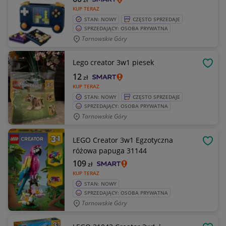
KUP TERAZ
STAN: NOWY
CZĘSTO SPRZEDAJE
SPRZEDAJĄCY: OSOBA PRYWATNA
Tarnowskie Góry
Lego creator 3w1 piesek
OBSE
12
zł
KUP TERAZ
STAN: NOWY
CZĘSTO SPRZEDAJE
SPRZEDAJĄCY: OSOBA PRYWATNA
Tarnowskie Góry
LEGO Creator 3w1 Egzotyczna
OBSE
różowa papuga 31144
109
zł
KUP TERAZ
STAN: NOWY
SPRZEDAJĄCY: OSOBA PRYWATNA
Tarnowskie Góry