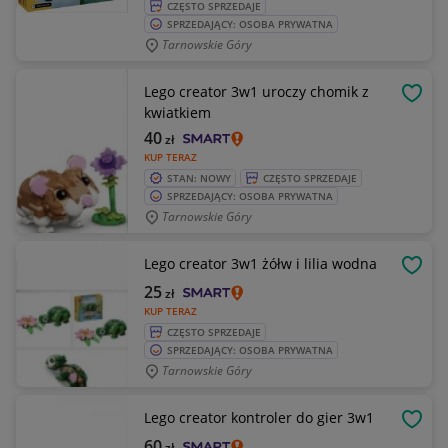
CZĘSTO SPRZEDAJE
SPRZEDAJĄCY: OSOBA PRYWATNA
Tarnowskie Góry
Lego creator 3w1 uroczy chomik z
OBSE
kwiatkiem
40
zł
KUP TERAZ
STAN: NOWY
CZĘSTO SPRZEDAJE
SPRZEDAJĄCY: OSOBA PRYWATNA
Tarnowskie Góry
Lego creator 3w1 żółw i lilia wodna
OBSE
25
zł
KUP TERAZ
CZĘSTO SPRZEDAJE
SPRZEDAJĄCY: OSOBA PRYWATNA
Tarnowskie Góry
Lego creator kontroler do gier 3w1
OBSE
60
zł