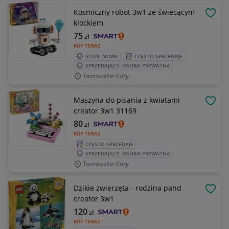
Kosmiczny robot 3w1 ze świecącym
OBSE
klockiem
75
zł
KUP TERAZ
STAN: NOWY
CZĘSTO SPRZEDAJE
SPRZEDAJĄCY: OSOBA PRYWATNA
Tarnowskie Góry
Maszyna do pisania z kwiatami
OBSE
creator 3w1 31169
80
zł
KUP TERAZ
CZĘSTO SPRZEDAJE
SPRZEDAJĄCY: OSOBA PRYWATNA
Tarnowskie Góry
Dzikie zwierzęta - rodzina pand
OBSE
creator 3w1
120
zł
KUP TERAZ