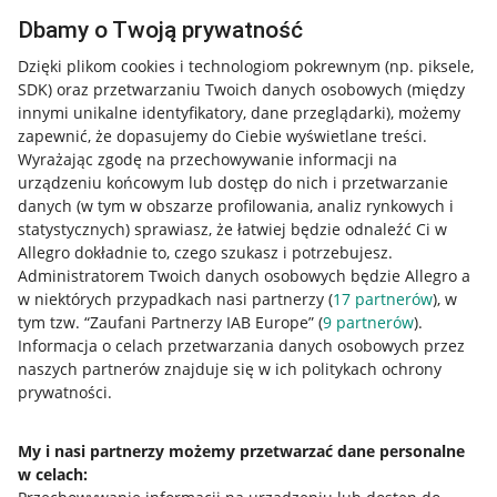
Dbamy o Twoją prywatność
Dzięki plikom cookies i technologiom pokrewnym
(np. piksele,
SDK)
oraz przetwarzaniu Twoich danych osobowych
(między
innymi unikalne identyfikatory, dane przeglądarki)
, możemy
zapewnić, że dopasujemy do Ciebie wyświetlane treści.
Wyrażając zgodę na przechowywanie informacji na
urządzeniu końcowym lub dostęp do nich i przetwarzanie
danych (w tym w obszarze profilowania, analiz rynkowych i
statystycznych) sprawiasz, że łatwiej będzie odnaleźć Ci w
Allegro dokładnie to, czego szukasz i potrzebujesz.
Administratorem Twoich danych osobowych będzie Allegro a
w niektórych przypadkach nasi partnerzy (
17
partnerów
), w
Nawigacja
tym tzw. “Zaufani Partnerzy IAB Europe” (
9
partnerów
).
Przydatne informacje
Informacja o celach przetwarzania danych osobowych przez
naszych partnerów znajduje się w ich politykach ochrony
prywatności.
Jak to działa
Napisz do nas
My i nasi partnerzy możemy przetwarzać dane personalne
w celach:
Allegro Gadane dla sprzedających