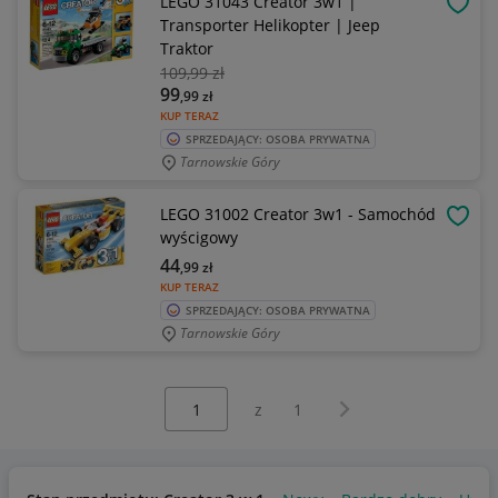
LEGO 31043 Creator 3w1 |
OBSE
Transporter Helikopter | Jeep
Traktor
109
,99 zł
99
,99
zł
KUP TERAZ
SPRZEDAJĄCY: OSOBA PRYWATNA
Tarnowskie Góry
LEGO 31002 Creator 3w1 - Samochód
OBSE
wyścigowy
44
,99
zł
KUP TERAZ
SPRZEDAJĄCY: OSOBA PRYWATNA
Tarnowskie Góry
Wybierz stronę:
Następna strona
z
1