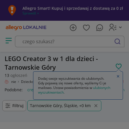
Allegro Smart! Kupuj i sprzedawaj z dostawą za 0 zł
Sprawdź »
Otwórz menu z kategoriami
szukaj
LEGO Creator 3 w 1 dla dzieci -
Tarnowskie Góry
POL
13
ogłoszeń
Zamkn
Dodaj swoje wyszukiwania do ulubionych.
o Lokalnie
Dziecko
Zabawki
Klocki
LEGO
Zestawy
Creator 3 w 1
Gdy pojawią się nowe oferty, wyślemy Ci je
mailowo. Ustaw powiadomienia w
ulubionych
Podobne:
creator 3 w 1
lego creator 3 w 1
lego creator 3 w 
wyszukiwaniach
.
Filtruj
Tarnowskie Góry, Śląskie, +0 km