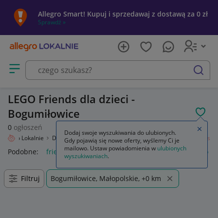
Allegro Smart! Kupuj i sprzedawaj z dostawą za 0 zł
Sprawdź »
Otwórz menu z kategoriami
szukaj
LEGO Friends dla dzieci -
Bogumiłowice
POL
0
ogłoszeń
Zamkn
Dodaj swoje wyszukiwania do ulubionych.
Allegro Lokalnie
Dziecko
Zabawki
Klocki
LEGO
Zestawy
Friends
Gdy pojawią się nowe oferty, wyślemy Ci je
mailowo. Ustaw powiadomienia w
ulubionych
Podobne:
friends
lego friends
lego friends domek
lego f
wyszukiwaniach
.
Filtruj
Bogumiłowice, Małopolskie, +0 km