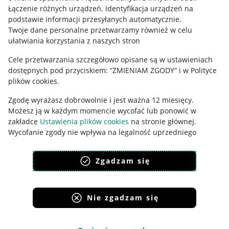
Łączenie różnych urządzeń
.
Identyfikacja urządzeń na
Ustawienia plików "cookies"
podstawie informacji przesyłanych automatycznie
.
Twoje dane personalne przetwarzamy również w celu
Udostępnianie lokalizacji
ułatwiania korzystania z naszych stron
Informacje dla Aktu o Usługach Cyfrowych
Cele przetwarzania szczegółowo opisane są w ustawieniach
dostępnych pod przyciskiem: “ZMIENIAM ZGODY” i w Polityce
Pobierz aplikację
plików cookies.
Zgodę wyrażasz dobrowolnie i jest ważna 12 miesięcy.
Możesz ją w każdym momencie wycofać lub ponowić w
zakładce
Ustawienia plików cookies
na stronie głównej.
Wycofanie zgody nie wpływa na legalność uprzedniego
przetwarzania.
Zgadzam się
polityka plików cookies
polityka ochrony prywatności
Nie zgadzam się
Korzystanie z serwisu oznacza akceptację
regulaminu
.