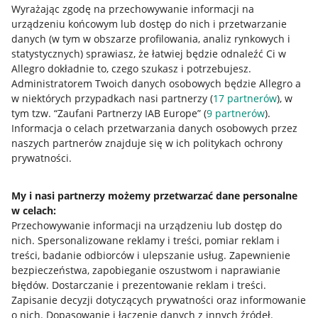
Wyrażając zgodę na przechowywanie informacji na
urządzeniu końcowym lub dostęp do nich i przetwarzanie
danych (w tym w obszarze profilowania, analiz rynkowych i
statystycznych) sprawiasz, że łatwiej będzie odnaleźć Ci w
Allegro dokładnie to, czego szukasz i potrzebujesz.
Nawigacja
Administratorem Twoich danych osobowych będzie Allegro a
Przydatne informacje
w niektórych przypadkach nasi partnerzy (
17
partnerów
), w
tym tzw. “Zaufani Partnerzy IAB Europe” (
9
partnerów
).
Jak to działa
Informacja o celach przetwarzania danych osobowych przez
naszych partnerów znajduje się w ich politykach ochrony
Napisz do nas
prywatności.
Allegro Gadane dla sprzedających
My i nasi partnerzy możemy przetwarzać dane personalne
Allegro Gadane dla kupujących
w celach:
Mapa miejscowości
Przechowywanie informacji na urządzeniu lub dostęp do
nich
.
Spersonalizowane reklamy i treści, pomiar reklam i
Informacje prawne
treści, badanie odbiorców i ulepszanie usług
.
Zapewnienie
bezpieczeństwa, zapobieganie oszustwom i naprawianie
błędów
.
Dostarczanie i prezentowanie reklam i treści
.
Regulamin
Zapisanie decyzji dotyczących prywatności oraz informowanie
Polityka plików "cookies"
o nich
.
Dopasowanie i łączenie danych z innych źródeł
.