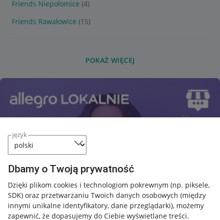
Friends Niepołomice
(4)
Friends Rawałowice
(15)
POKAŻ WIĘCEJ
język
Dbamy o Twoją prywatność
Dzięki plikom cookies i technologiom pokrewnym
(np. piksele,
SDK)
oraz przetwarzaniu Twoich danych osobowych
(między
innymi unikalne identyfikatory, dane przeglądarki)
, możemy
zapewnić, że dopasujemy do Ciebie wyświetlane treści.