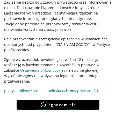
Informacje prawne
Zapisanie decyzji dotyczących prywatności oraz informowanie
o nich
.
Dopasowanie i łączenie danych z innych źródeł
.
Regulamin
Łączenie różnych urządzeń
.
Identyfikacja urządzeń na
podstawie informacji przesyłanych automatycznie
.
Polityka plików "cookies"
Twoje dane personalne przetwarzamy również w celu
ułatwiania korzystania z naszych stron
Ustawienia plików "cookies"
Cele przetwarzania szczegółowo opisane są w ustawieniach
Udostępnianie lokalizacji
dostępnych pod przyciskiem: “ZMIENIAM ZGODY” i w Polityce
Informacje dla Aktu o Usługach Cyfrowych
plików cookies.
Zgodę wyrażasz dobrowolnie i jest ważna 12 miesięcy.
Pobierz aplikację
Możesz ją w każdym momencie wycofać lub ponowić w
zakładce
Ustawienia plików cookies
na stronie głównej.
Wycofanie zgody nie wpływa na legalność uprzedniego
przetwarzania.
polityka plików cookies
polityka ochrony prywatności
Zgadzam się