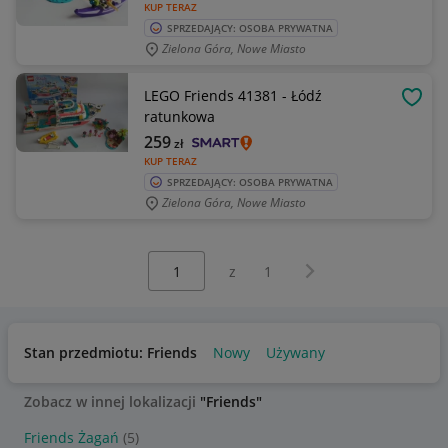
KUP TERAZ
SPRZEDAJĄCY: OSOBA PRYWATNA
Zielona Góra, Nowe Miasto
LEGO Friends 41381 - Łódź
OBSE
ratunkowa
259
zł
KUP TERAZ
SPRZEDAJĄCY: OSOBA PRYWATNA
Zielona Góra, Nowe Miasto
Wybierz stronę:
Następna strona
z
1
Stan przedmiotu: Friends
Nowy
Używany
Zobacz w innej lokalizacji
"Friends"
Friends Żagań
(5)