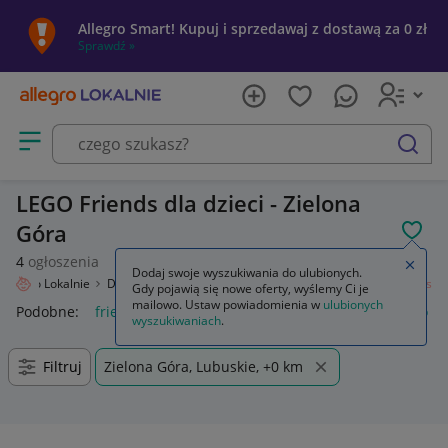
Allegro Smart! Kupuj i sprzedawaj z dostawą za 0 zł
Sprawdź »
Otwórz menu z kategoriami
szukaj
LEGO Friends dla dzieci - Zielona
Góra
POL
4
ogłoszenia
Zamkn
Dodaj swoje wyszukiwania do ulubionych.
Allegro Lokalnie
Dziecko
Zabawki
Klocki
LEGO
Zestawy
Friends
Gdy pojawią się nowe oferty, wyślemy Ci je
mailowo. Ustaw powiadomienia w
ulubionych
Podobne:
friends
lego friends
lego friends domek
lego f
wyszukiwaniach
.
Filtruj
Zielona Góra, Lubuskie, +0 km