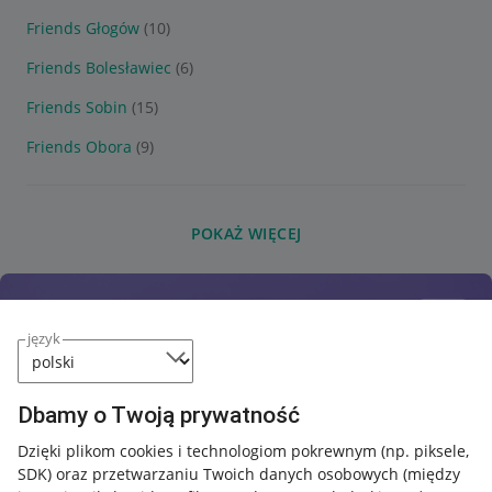
Friends Głogów
(10)
Friends Bolesławiec
(6)
Friends Sobin
(15)
Friends Obora
(9)
POKAŻ WIĘCEJ
język
Dbamy o Twoją prywatność
Dzięki plikom cookies i technologiom pokrewnym
(np. piksele,
SDK)
oraz przetwarzaniu Twoich danych osobowych
(między