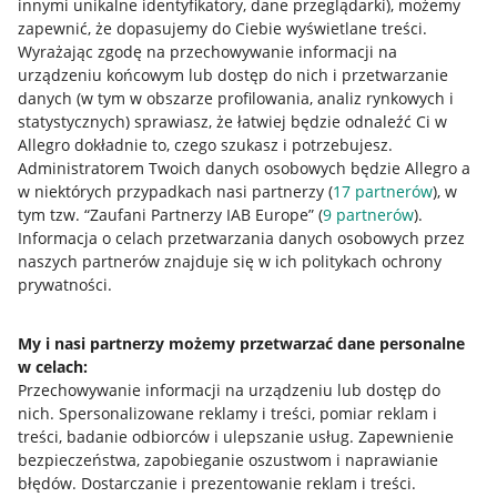
innymi unikalne identyfikatory, dane przeglądarki)
, możemy
zapewnić, że dopasujemy do Ciebie wyświetlane treści.
Wyrażając zgodę na przechowywanie informacji na
urządzeniu końcowym lub dostęp do nich i przetwarzanie
danych (w tym w obszarze profilowania, analiz rynkowych i
statystycznych) sprawiasz, że łatwiej będzie odnaleźć Ci w
Allegro dokładnie to, czego szukasz i potrzebujesz.
Administratorem Twoich danych osobowych będzie Allegro a
w niektórych przypadkach nasi partnerzy (
17
partnerów
), w
tym tzw. “Zaufani Partnerzy IAB Europe” (
9
partnerów
).
Przydatne informacje
Informacja o celach przetwarzania danych osobowych przez
naszych partnerów znajduje się w ich politykach ochrony
prywatności.
Jak to działa
Napisz do nas
My i nasi partnerzy możemy przetwarzać dane personalne
w celach:
Allegro Gadane dla sprzedających
Przechowywanie informacji na urządzeniu lub dostęp do
Allegro Gadane dla kupujących
nich
.
Spersonalizowane reklamy i treści, pomiar reklam i
treści, badanie odbiorców i ulepszanie usług
.
Zapewnienie
Mapa miejscowości
bezpieczeństwa, zapobieganie oszustwom i naprawianie
błędów
.
Dostarczanie i prezentowanie reklam i treści
.