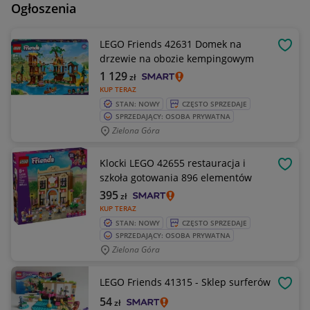
Ogłoszenia
LEGO Friends 42631 Domek na
OBSE
drzewie na obozie kempingowym
1 129
zł
KUP TERAZ
STAN: NOWY
CZĘSTO SPRZEDAJE
SPRZEDAJĄCY: OSOBA PRYWATNA
Zielona Góra
Klocki LEGO 42655 restauracja i
OBSE
szkoła gotowania 896 elementów
395
zł
KUP TERAZ
STAN: NOWY
CZĘSTO SPRZEDAJE
SPRZEDAJĄCY: OSOBA PRYWATNA
Zielona Góra
LEGO Friends 41315 - Sklep surferów
OBSE
54
zł