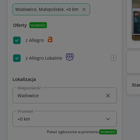
Wadowice, Małopolskie, +0 km
Oferty
NOWOŚĆ!
z Allegro
z Allegro Lokalnie
1
Lokalizacja
Sta
Miejscowość
Promień
Pokaż ogłoszenia w promieniu
NOWOŚĆ!