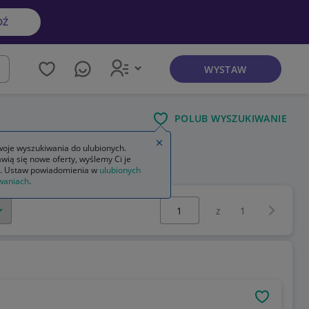
DŹ
WYSTAW
kaj
POLUB WYSZUKIWANIE
Zamknij wskazówkę
oje wyszukiwania do ulubionych.
wią się nowe oferty, wyślemy Ci je
. Ustaw powiadomienia w
ulubionych
waniach
.
Wybierz stronę:
Następna 
z
1
OBSERWU