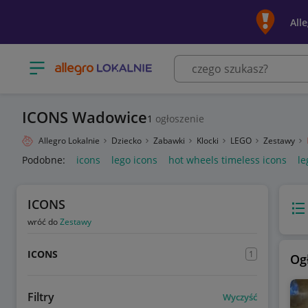
All
Otwórz menu z kategoriami
ICONS Wadowice
1
ogłoszenie
Allegro Lokalnie
Dziecko
Zabawki
Klocki
LEGO
Zestawy
Podobne:
icons
lego icons
hot wheels timeless icons
le
ICONS
Wido
wróć do
Zestawy
ICONS
1
Og
Filtry
Wyczyść