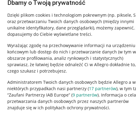
Dbamy o Twoją prywatność
Dzięki plikom cookies i technologiom pokrewnym
(np. piksele, 
oraz przetwarzaniu Twoich danych osobowych
(między innymi
unikalne identyfikatory, dane przeglądarki)
, możemy zapewnić, 
dopasujemy do Ciebie wyświetlane treści.
Wyrażając zgodę na przechowywanie informacji na urządzeniu
końcowym lub dostęp do nich i przetwarzanie danych (w tym w
obszarze profilowania, analiz rynkowych i statystycznych)
sprawiasz, że łatwiej będzie odnaleźć Ci w Allegro dokładnie to,
czego szukasz i potrzebujesz.
Przydatne informacje
Informacje p
Administratorem Twoich danych osobowych będzie Allegro a w
niektórych przypadkach nasi partnerzy (
17
partnerów
), w tym t
Jak to działa
Regulamin
“Zaufani Partnerzy IAB Europe” (
9
partnerów
). Informacja o cel
Napisz do nas
Polityka plików
przetwarzania danych osobowych przez naszych partnerów
znajduje się w ich politykach ochrony prywatności.
Allegro Gadane dla sprzedających
Ustawienia plik
Allegro Gadane dla kupujących
Udostępnianie l
Mapa miejscowości
Informacje dla