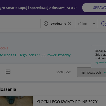
SPRAW
egro Smart! Kupuj i sprzedawaj z dostawą za 0 zł
Miasto
Wyczyść frazę
+
0
km
Odległość
szu
ICONS
Dodaj sw
Gdy poja
go icons f1
lego icons 11380 rower szosowy
mailowo
wyszuki
k listy
Widok siatki
Sortuj od:
łoszenia
KLOCKI LEGO KWIATY POLNE 30701