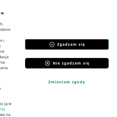
e w
ch
.
adanie
e i
Zgadzam się
h
nie
ikacja
nie
.
Nie zgadzam się
iania
Zmieniam zgody
e
sz ją w
nia
ywa na