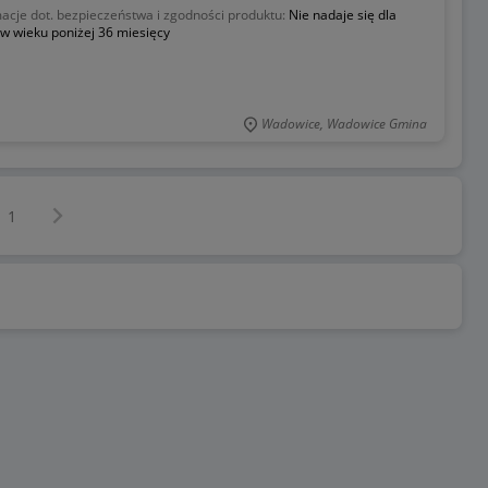
acje dot. bezpieczeństwa i zgodności produktu:
Nie nadaje się dla
 w wieku poniżej 36 miesięcy
Wadowice, Wadowice Gmina
Następna strona
z
1