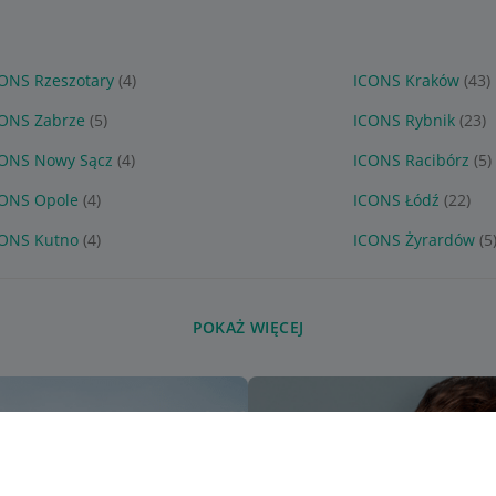
ONS Rzeszotary
(4)
ICONS Kraków
(43)
ONS Zabrze
(5)
ICONS Rybnik
(23)
ONS Nowy Sącz
(4)
ICONS Racibórz
(5)
ONS Opole
(4)
ICONS Łódź
(22)
ONS Kutno
(4)
ICONS Żyrardów
(5
POKAŻ WIĘCEJ