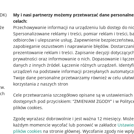
SDK)
My i nasi partnerzy możemy przetwarzać dane personaln
celach:
że
Przechowywanie informacji na urządzeniu lub dostęp do ni
Spersonalizowane reklamy i treści, pomiar reklam i treści, b
odbiorców i ulepszanie usług
.
Zapewnienie bezpieczeństwa,
zapobieganie oszustwom i naprawianie błędów
.
Dostarczani
prezentowanie reklam i treści
.
Zapisanie decyzji dotyczącyc
prywatności oraz informowanie o nich
.
Dopasowanie i łącze
danych z innych źródeł
.
Łączenie różnych urządzeń
.
Identyf
urządzeń na podstawie informacji przesyłanych automatycz
rawne
Pobierz aplikację
Twoje dane personalne przetwarzamy również w celu ułatw
korzystania z naszych stron
zw.
ach
Cele przetwarzania szczegółowo opisane są w ustawieniach
 "cookies"
dostępnych pod przyciskiem: “ZMIENIAM ZGODY” i w Polityc
plików cookies.
ów "cookies"
Zgodę wyrażasz dobrowolnie i jest ważna 12 miesięcy. Może
okalizacji
każdym momencie wycofać lub ponowić w zakładce
Ustawie
 Aktu o Usługach Cyfrowych
plików cookies
na stronie głównej. Wycofanie zgody nie wpł