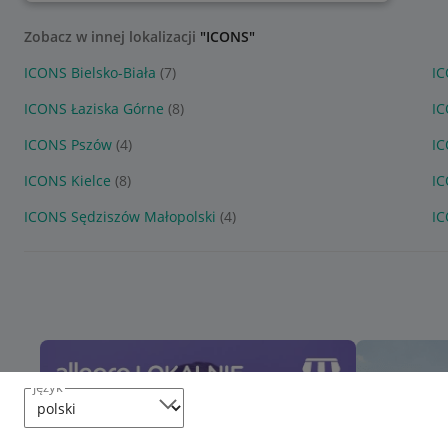
Zobacz w innej lokalizacji
"ICONS"
ICONS Bielsko-Biała
(7)
IC
ICONS Łaziska Górne
(8)
IC
ICONS Pszów
(4)
IC
ICONS Kielce
(8)
IC
ICONS Sędziszów Małopolski
(4)
IC
język