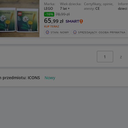
Marka:
Wiek dziecka:
Certyfikaty, opinie,
Inform
LEGO
7 lat +
atesty:
CE
dzieci
78
,99 zł
-16%
65
,99
zł
KUP TERAZ
STAN: NOWY
SPRZEDAJĄCY: OSOBA PRYWATNA
Wybierz stronę:
n przedmiotu: ICONS
Nowy