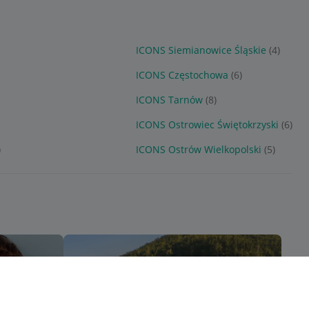
ICONS Siemianowice Śląskie
(4)
ICONS Częstochowa
(6)
ICONS Tarnów
(8)
ICONS Ostrowiec Świętokrzyski
(6)
)
ICONS Ostrów Wielkopolski
(5)