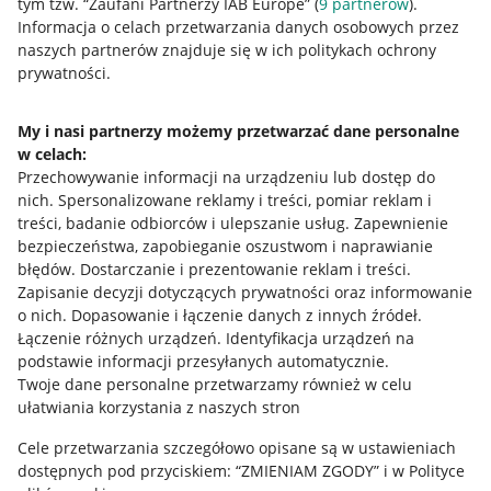
tym tzw. “Zaufani Partnerzy IAB Europe” (
9
partnerów
).
Allegro Gadane dla kupujących
Informacja o celach przetwarzania danych osobowych przez
naszych partnerów znajduje się w ich politykach ochrony
Mapa miejscowości
prywatności.
Informacje prawne
My i nasi partnerzy możemy przetwarzać dane personalne
w celach:
Regulamin
Przechowywanie informacji na urządzeniu lub dostęp do
Polityka plików "cookies"
nich
.
Spersonalizowane reklamy i treści, pomiar reklam i
treści, badanie odbiorców i ulepszanie usług
.
Zapewnienie
Ustawienia plików "cookies"
bezpieczeństwa, zapobieganie oszustwom i naprawianie
błędów
.
Dostarczanie i prezentowanie reklam i treści
.
Udostępnianie lokalizacji
Zapisanie decyzji dotyczących prywatności oraz informowanie
Informacje dla Aktu o Usługach Cyfrowych
o nich
.
Dopasowanie i łączenie danych z innych źródeł
.
Łączenie różnych urządzeń
.
Identyfikacja urządzeń na
podstawie informacji przesyłanych automatycznie
.
Pobierz aplikację
Twoje dane personalne przetwarzamy również w celu
ułatwiania korzystania z naszych stron
Cele przetwarzania szczegółowo opisane są w ustawieniach
dostępnych pod przyciskiem: “ZMIENIAM ZGODY” i w Polityce