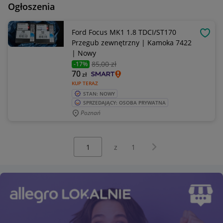
Ogłoszenia
Ford Focus MK1 1.8 TDCI/ST170
OBSE
Przegub zewnętrzny | Kamoka 7422
| Nowy
85
,00 zł
-17%
70
zł
KUP TERAZ
STAN: NOWY
SPRZEDAJĄCY: OSOBA PRYWATNA
Poznań
Wybierz stronę:
Następna strona
z
1