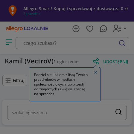
Allegro Smart! Kupuj i sprzedawaj z dostawą za 0 zł
Sprawdź »
Otwórz menu z kategoriami
szukaj
Kamil (VectroV)
1
ogłoszenie
UDOSTĘPNIJ
Zamknij wskazówkę
Podziel się linkiem z listą Twoich
przedmiotów w mediach
Filtruj
społecznościowych lub prześlij
do znajomych i zwiększ szansę
na sprzedaż
szukaj ogłoszenia