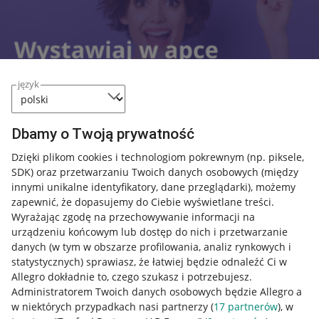
język
Dbamy o Twoją prywatność
Dzięki plikom cookies i technologiom pokrewnym
(np. piksele,
SDK)
oraz przetwarzaniu Twoich danych osobowych
(między
innymi unikalne identyfikatory, dane przeglądarki)
, możemy
zapewnić, że dopasujemy do Ciebie wyświetlane treści.
Wyrażając zgodę na przechowywanie informacji na
Przydatne informacje
urządzeniu końcowym lub dostęp do nich i przetwarzanie
danych (w tym w obszarze profilowania, analiz rynkowych i
Jak to działa
statystycznych) sprawiasz, że łatwiej będzie odnaleźć Ci w
Allegro dokładnie to, czego szukasz i potrzebujesz.
Napisz do nas
Administratorem Twoich danych osobowych będzie Allegro a
Allegro Gadane dla sprzedających
w niektórych przypadkach nasi partnerzy (
17
partnerów
), w