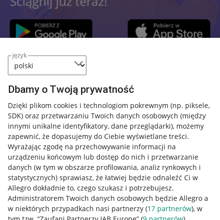
język
Przydatne informacje
Dbamy o Twoją prywatność
Jak to działa
Dzięki plikom cookies i technologiom pokrewnym
(np. piksele,
SDK)
oraz przetwarzaniu Twoich danych osobowych
(między
Napisz do nas
innymi unikalne identyfikatory, dane przeglądarki)
, możemy
Allegro Gadane dla sprzedających
zapewnić, że dopasujemy do Ciebie wyświetlane treści.
Wyrażając zgodę na przechowywanie informacji na
Allegro Gadane dla kupujących
urządzeniu końcowym lub dostęp do nich i przetwarzanie
danych (w tym w obszarze profilowania, analiz rynkowych i
Mapa miejscowości
statystycznych) sprawiasz, że łatwiej będzie odnaleźć Ci w
Allegro dokładnie to, czego szukasz i potrzebujesz.
Informacje prawne
Administratorem Twoich danych osobowych będzie Allegro a
w niektórych przypadkach nasi partnerzy (
17
partnerów
), w
Regulamin
tym tzw. “Zaufani Partnerzy IAB Europe” (
9
partnerów
).