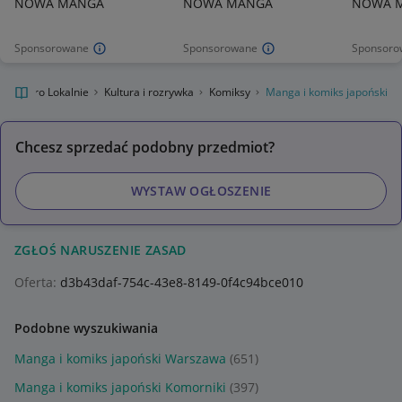
NOWA MANGA
NOWA MANGA
NOWA 
Sponsorowane
Sponsorowane
Sponsoro
Allegro Lokalnie
Kultura i rozrywka
Komiksy
Manga i komiks japoński
Chcesz sprzedać podobny przedmiot?
WYSTAW OGŁOSZENIE
ZGŁOŚ NARUSZENIE ZASAD
Oferta:
d3b43daf-754c-43e8-8149-0f4c94bce010
Podobne wyszukiwania
Manga i komiks japoński Warszawa
(651)
Manga i komiks japoński Komorniki
(397)