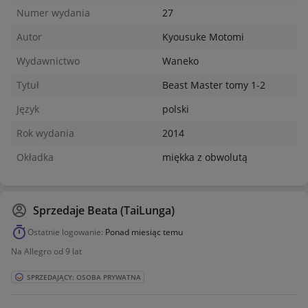
Numer wydania
27
Autor
Kyousuke Motomi
Wydawnictwo
Waneko
Tytuł
Beast Master tomy 1-2
Język
polski
Rok wydania
2014
Okładka
miękka z obwolutą
Sprzedaje
Beata (TaiLunga)
Ostatnie logowanie:
Ponad miesiąc temu
Na Allegro od 9 lat
SPRZEDAJĄCY: OSOBA PRYWATNA