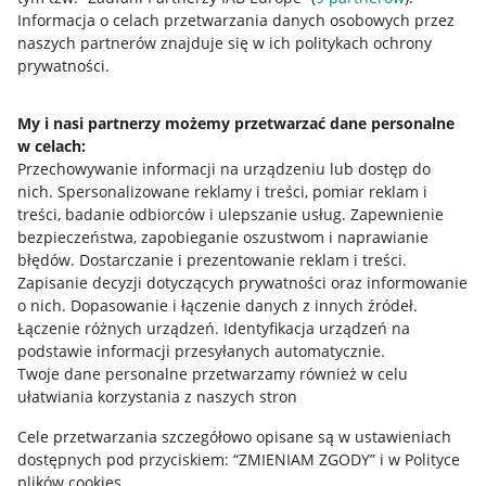
Informacja o celach przetwarzania danych osobowych przez
Polityka plików "cookies"
naszych partnerów znajduje się w ich politykach ochrony
prywatności.
Ustawienia plików "cookies"
Udostępnianie lokalizacji
My i nasi partnerzy możemy przetwarzać dane personalne
Informacje dla Aktu o Usługach Cyfrowych
w celach:
Przechowywanie informacji na urządzeniu lub dostęp do
nich
.
Spersonalizowane reklamy i treści, pomiar reklam i
Pobierz aplikację
treści, badanie odbiorców i ulepszanie usług
.
Zapewnienie
bezpieczeństwa, zapobieganie oszustwom i naprawianie
błędów
.
Dostarczanie i prezentowanie reklam i treści
.
Zapisanie decyzji dotyczących prywatności oraz informowanie
o nich
.
Dopasowanie i łączenie danych z innych źródeł
.
Łączenie różnych urządzeń
.
Identyfikacja urządzeń na
podstawie informacji przesyłanych automatycznie
.
Twoje dane personalne przetwarzamy również w celu
ułatwiania korzystania z naszych stron
Cele przetwarzania szczegółowo opisane są w ustawieniach
dostępnych pod przyciskiem: “ZMIENIAM ZGODY” i w Polityce
Korzystanie z serwisu oznacza akceptację
regulaminu
.
plików cookies.