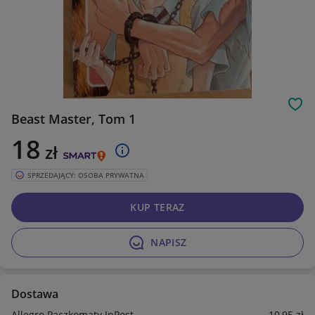
Obs
Beast Master, Tom 1
18
zł
SPRZEDAJĄCY: OSOBA PRYWATNA
KUP TERAZ
NAPISZ
Dostawa
Allegro Paczkomaty InPost
10
,95
zł