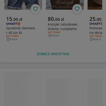
Obserwuj
Obserwuj
Aktualna cena
Aktualna cena
Aktualna 
15
80
25
,
00
zł
,
00
zł
,
00
zł
Koszyki ratunkowe,
Spodenki damskie
Podstawka
ślubne, rustykalne
r.40 (us 8)
na obrączk
RODZAJ OFERTY:
KUP TERAZ
Kielce
RODZAJ OFERTY:
KUP TERAZ
RODZAJ OFERT
KUP TERAZ
Miejscowość
Kielce
Kielce
Miejscowość
Miejscowo
ZOBACZ WSZYSTKIE