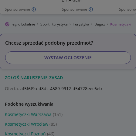
Sponsorowane
Sponsorowane
Sponsoro
Allegro Lokalnie
Sport i turystyka
Turystyka
Bagaż
Kosmetyczki
Chcesz sprzedać podobny przedmiot?
WYSTAW OGŁOSZENIE
ZGŁOŚ NARUSZENIE ZASAD
Oferta:
af5f6f9a-d8dc-4589-9912-d54728eec6eb
Podobne wyszukiwania
Kosmetyczki Warszawa
(151)
Kosmetyczki Wrocław
(85)
Kosmetyczki Poznań
(46)