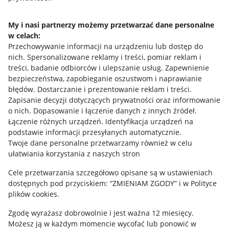
Polityka plików "cookies"
Ustawienia plików "cookies"
My i nasi partnerzy możemy przetwarzać dane personalne
w celach:
Udostępnianie lokalizacji
Przechowywanie informacji na urządzeniu lub dostęp do
Informacje dla Aktu o Usługach Cyfrowych
nich
.
Spersonalizowane reklamy i treści, pomiar reklam i
treści, badanie odbiorców i ulepszanie usług
.
Zapewnienie
bezpieczeństwa, zapobieganie oszustwom i naprawianie
Pobierz aplikację
błędów
.
Dostarczanie i prezentowanie reklam i treści
.
Zapisanie decyzji dotyczących prywatności oraz informowanie
o nich
.
Dopasowanie i łączenie danych z innych źródeł
.
Łączenie różnych urządzeń
.
Identyfikacja urządzeń na
podstawie informacji przesyłanych automatycznie
.
Twoje dane personalne przetwarzamy również w celu
ułatwiania korzystania z naszych stron
Cele przetwarzania szczegółowo opisane są w ustawieniach
dostępnych pod przyciskiem: “ZMIENIAM ZGODY” i w Polityce
plików cookies.
Korzystanie z serwisu oznacza akceptację
regulaminu
.
Zgodę wyrażasz dobrowolnie i jest ważna 12 miesięcy.
Możesz ją w każdym momencie wycofać lub ponowić w