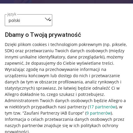
język
Dbamy o Twoją prywatność
Przydatne informacje
Dzięki plikom cookies i technologiom pokrewnym
(np. piksele,
SDK)
oraz przetwarzaniu Twoich danych osobowych
(między
Jak to działa
innymi unikalne identyfikatory, dane przeglądarki)
, możemy
zapewnić, że dopasujemy do Ciebie wyświetlane treści.
Napisz do nas
Wyrażając zgodę na przechowywanie informacji na
Allegro Gadane dla sprzedających
urządzeniu końcowym lub dostęp do nich i przetwarzanie
danych (w tym w obszarze profilowania, analiz rynkowych i
Allegro Gadane dla kupujących
statystycznych) sprawiasz, że łatwiej będzie odnaleźć Ci w
Allegro dokładnie to, czego szukasz i potrzebujesz.
Mapa miejscowości
Administratorem Twoich danych osobowych będzie Allegro a
w niektórych przypadkach nasi partnerzy (
17
partnerów
), w
Informacje prawne
tym tzw. “Zaufani Partnerzy IAB Europe” (
9
partnerów
).
Informacja o celach przetwarzania danych osobowych przez
Regulamin
naszych partnerów znajduje się w ich politykach ochrony
prywatności.