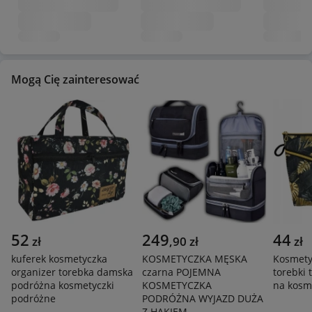
Mogą Cię zainteresować
52
249
44
zł
,
90
zł
zł
kuferek kosmetyczka
KOSMETYCZKA MĘSKA
Kosmety
organizer torebka damska
czarna POJEMNA
torebki 
podróżna kosmetyczki
KOSMETYCZKA
na kosm
podróżne
PODRÓŻNA WYJAZD DUŻA
Z HAKIEM