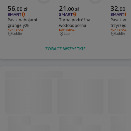
Aktualna cena
Aktualna cena
Aktualna 
56
21
32
,
00
zł
,
00
zł
,
00
zł
Pas z nabojami
Torba podróżna
Pasek wyb
grunge y2k
wodoodporna
trzyrzędo
RODZAJ OFERTY:
KUP TERAZ
RODZAJ OFERTY:
KUP TERAZ
RODZAJ OFERT
KUP TERAZ
Lublin
Lublin
Lublin
Miejscowość
Miejscowość
Miejscowo
ZOBACZ WSZYSTKIE