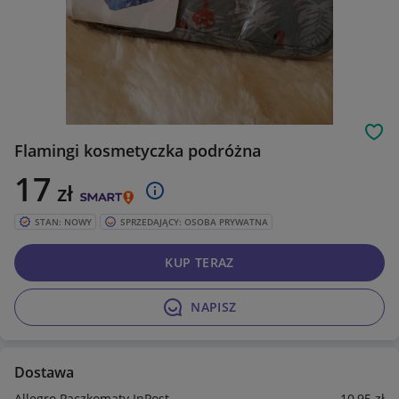
Obs
Flamingi kosmetyczka podróżna
17
zł
STAN: NOWY
SPRZEDAJĄCY: OSOBA PRYWATNA
KUP TERAZ
NAPISZ
Dostawa
Allegro Paczkomaty InPost
10
,95
zł