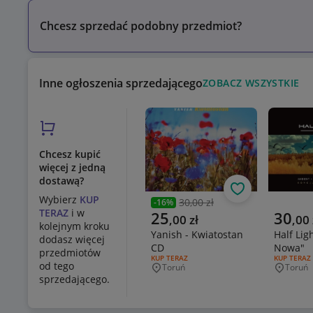
Chcesz sprzedać podobny przedmiot?
Inne ogłoszenia sprzedającego
ZOBACZ WSZYSTKIE
Chcesz kupić
więcej z jedną
dostawą?
Obserwuj
Wybierz
KUP
30,00 zł
-
16
%
Poprzednia cena
TERAZ
i w
Aktualna cena
Aktualn
25
30
,
00
zł
,
00
kolejnym kroku
Yanish - Kwiatostan
Half Lig
dodasz więcej
CD
Nowa"
przedmiotów
RODZAJ OFERTY:
KUP TERAZ
RODZAJ OF
KUP TERAZ
od tego
Toruń
Toruń
Miejscowość
Miejsco
sprzedającego.