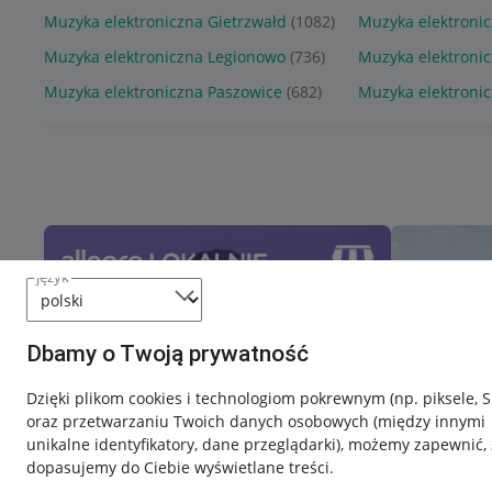
Muzyka elektroniczna Gietrzwałd
(1082)
Muzyka elektronic
Muzyka elektroniczna Legionowo
(736)
Muzyka elektroni
Muzyka elektroniczna Paszowice
(682)
Muzyka elektronic
język
Dbamy o Twoją prywatność
Dzięki plikom cookies i technologiom pokrewnym
(np. piksele, 
oraz przetwarzaniu Twoich danych osobowych
(między innymi
unikalne identyfikatory, dane przeglądarki)
, możemy zapewnić, 
dopasujemy do Ciebie wyświetlane treści.