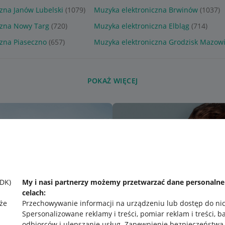
zna Janów Lubelski
(1079)
Muzyka elektroniczna Brwinów
(1037)
czna Nowy Targ
(720)
Muzyka elektroniczna Elbląg
(714)
zna Piaseczno
(657)
Muzyka elektroniczna Grodzisk Mazowi
POKAŻ WIĘCEJ
SDK)
My i nasi partnerzy możemy przetwarzać dane personaln
celach:
że
Przechowywanie informacji na urządzeniu lub dostęp do ni
Spersonalizowane reklamy i treści, pomiar reklam i treści, b
odbiorców i ulepszanie usług
.
Zapewnienie bezpieczeństwa,