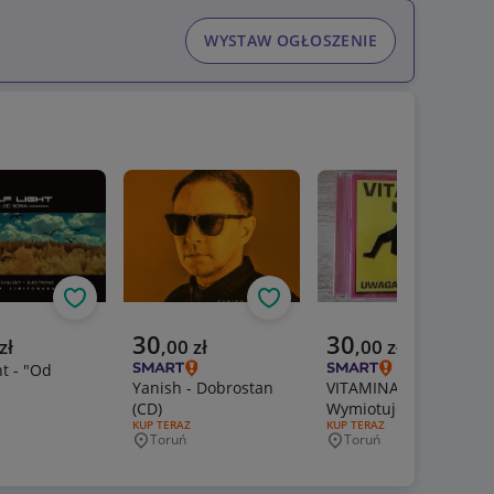
WYSTAW OGŁOSZENIE
Obserwuj
Obserwuj
Obs
a cena
Aktualna cena
Aktualna cena
30
30
zł
,
00
zł
,
00
zł
ht - "Od
Yanish - Dobrostan
VITAMINA - Uwaga!
(CD)
Wymiotuję (CD)
ERTY:
RODZAJ OFERTY:
KUP TERAZ
RODZAJ OFERTY:
KUP TERAZ
wość
Toruń
Toruń
Miejscowość
Miejscowość