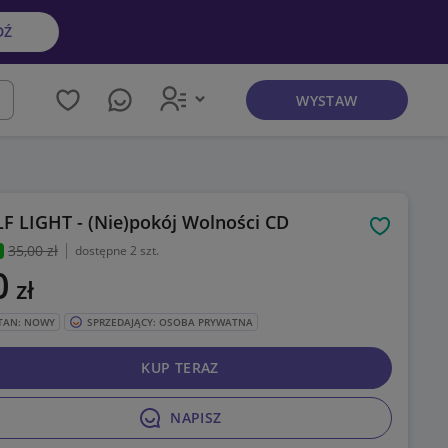
DŹ
WYSTAW
kaj
F LIGHT - (Nie)pokój Wolności CD
Obserwuj
35
,00 zł
dostępne 2 szt.
0
zł
TAN: NOWY
SPRZEDAJĄCY: OSOBA PRYWATNA
KUP TERAZ
NAPISZ