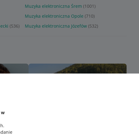
Muzyka elektroniczna Śrem
(1001)
Muzyka elektroniczna Opole
(710)
ecki
(536)
Muzyka elektroniczna Józefów
(532)
e w
ch
.
adanie