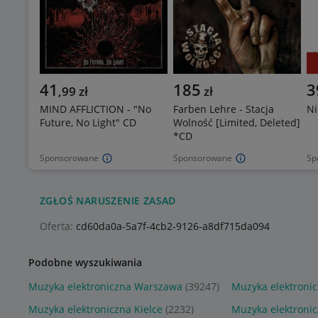
41
185
3
,
99
zł
zł
MIND AFFLICTION - "No
Farben Lehre - Stacja
Ni
Future, No Light" CD
Wolność [Limited, Deleted]
*CD
Sponsorowane
Sponsorowane
Sp
ZGŁOŚ NARUSZENIE ZASAD
Oferta:
cd60da0a-5a7f-4cb2-9126-a8df715da094
Podobne wyszukiwania
Muzyka elektroniczna Warszawa
(39247)
Muzyka elektroni
Muzyka elektroniczna Kielce
(2232)
Muzyka elektroni