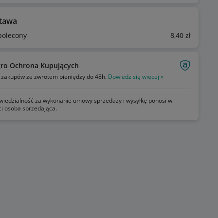
tawa
 polecony
8
,40
zł
gro Ochrona Kupujących
zakupów ze zwrotem pieniędzy do 48h.
Dowiedz się więcej »
iedzialność za wykonanie umowy sprzedaży i wysyłkę ponosi w
ci osoba sprzedająca.