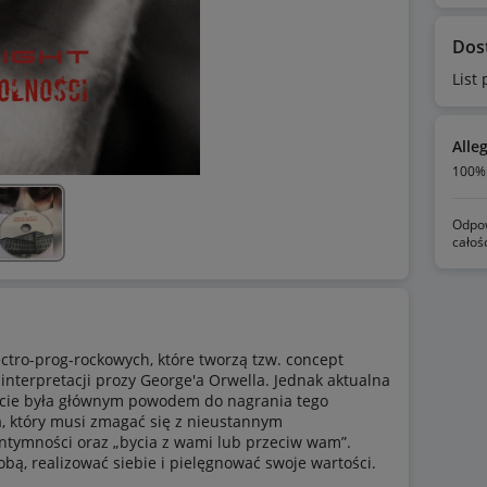
Dos
List
Alle
100% 
Odpow
całoś
ectro-prog-rockowych, które tworzą tzw. concept
 interpretacji prozy George'a Orwella. Jednak aktualna
wiecie była głównym powodem do nagrania tego
, który musi zmagać się z nieustannym
intymności oraz „bycia z wami lub przeciw wam”.
ą, realizować siebie i pielęgnować swoje wartości.