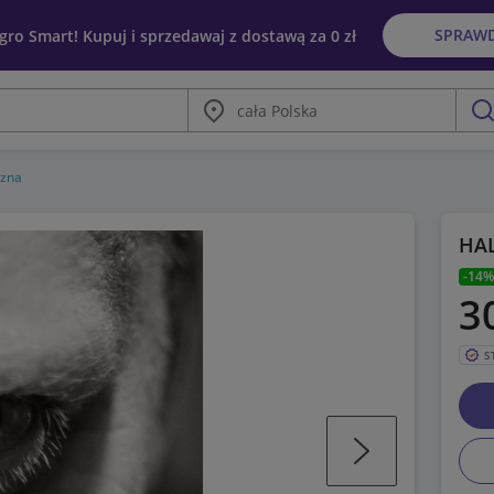
SPRAW
egro Smart! Kupuj i sprzedawaj z dostawą za 0 zł
Miasto
szu
czna
HAL
-14%
3
S