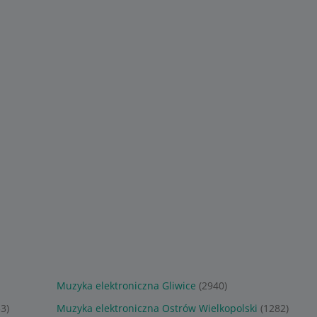
49
9
,
90
zł
,
99
zł
- Stacja
Rock Dust Light Star (PL)
Pokój z Widokiem na
ited, Deleted]
Jamiroquai CD
Wojnę - Grawitacja /
wersja CD
Sponsorowane
Sponsorowane
Muzyka elektroniczna Gliwice
(2940)
3)
Muzyka elektroniczna Ostrów Wielkopolski
(1282)