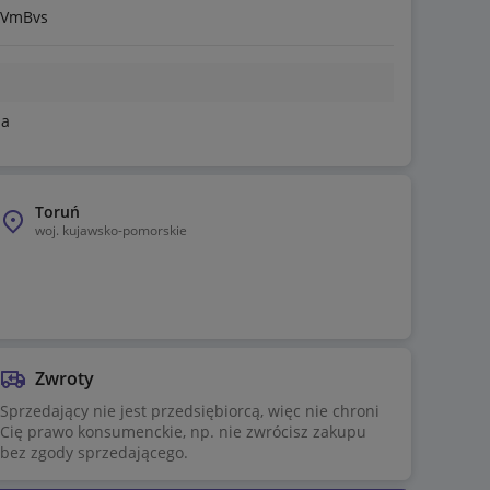
BbVmBvs
na
Toruń
woj.
kujawsko-pomorskie
Zwroty
Sprzedający nie jest przedsiębiorcą, więc nie chroni
Cię prawo konsumenckie, np. nie zwrócisz zakupu
bez zgody sprzedającego.