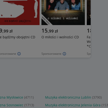
9
15
185
,
99
zł
,
99
zł
zł
e bądźmy obojętni CD
O miłości i wolności CD
Farben Lehre 
Wolność [Lim
*CD
onsorowane
Sponsorowane
Sponsorowane
czna Mysłowice
(4711)
Muzyka elektroniczna Lublin
(3790)
czna Sosnowiec
(1713)
Muzyka elektroniczna Jelenia Góra
(153