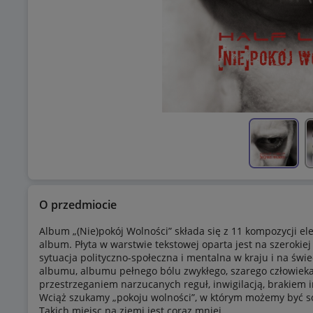
O przedmiocie
Album „(Nie)pokój Wolności” składa się z 11 kompozycji el
album. Płyta w warstwie tekstowej oparta jest na szerokiej
sytuacja polityczno-społeczna i mentalna w kraju i na ś
albumu, albumu pełnego bólu zwykłego, szarego człowieka
przestrzeganiem narzucanych reguł, inwigilacją, brakiem 
Wciąż szukamy „pokoju wolności”, w którym możemy być sob
Takich miejsc na ziemi jest coraz mniej.