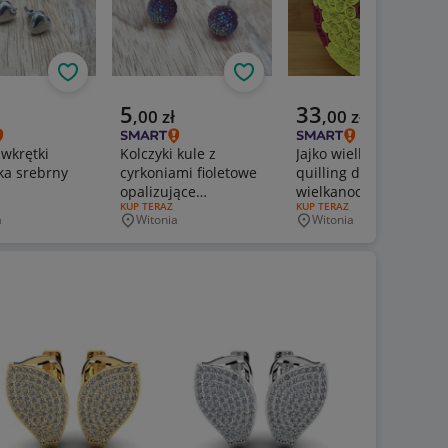
Obserwuj
Obserwuj
Obs
a cena
Aktualna cena
Aktualna cena
5
33
,
00
zł
,
00
zł
 wkrętki
Kolczyki kule z
Jajko wielkanocne
ka srebrny
cyrkoniami fioletowe
quilling dekoracja
opalizujące
wielkanocna 10cm
ERTY:
RODZAJ OFERTY:
KUP TERAZ
RODZAJ OFERTY:
KUP TERAZ
błyszczące wkrętki
ozdoba świąteczna
a
Witonia
Witonia
wość
Miejscowość
Miejscowość