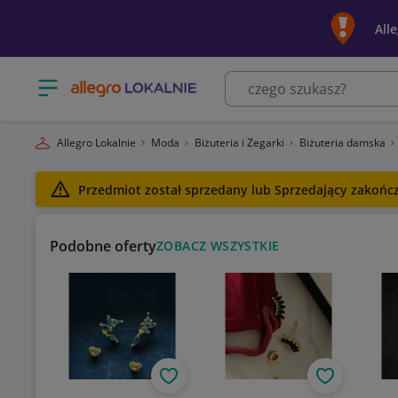
All
Otwórz menu z kategoriami
Allegro Lokalnie
Moda
Biżuteria i Zegarki
Biżuteria damska
Przedmiot został sprzedany lub Sprzedający zakończy
Podobne oferty
ZOBACZ WSZYSTKIE
Obserwuj
Obserwuj