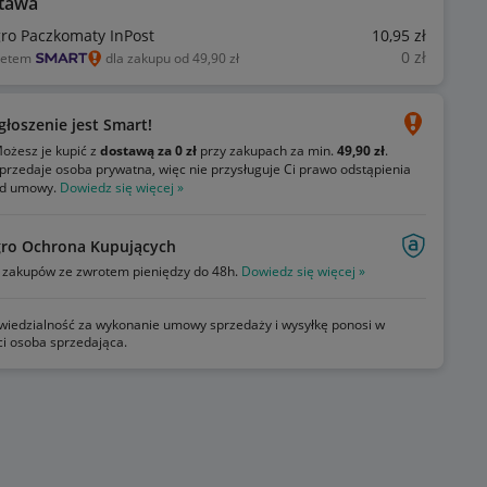
tawa
gro Paczkomaty InPost
10
,95
zł
0
zł
ietem
dla zakupu od 49,90 zł
głoszenie jest Smart!
ożesz je kupić z
dostawą za 0 zł
przy zakupach za min.
49,90 zł
.
przedaje osoba prywatna, więc nie przysługuje Ci prawo odstąpienia
d umowy.
Dowiedz się więcej »
gro Ochrona Kupujących
zakupów ze zwrotem pieniędzy do 48h.
Dowiedz się więcej »
iedzialność za wykonanie umowy sprzedaży i wysyłkę ponosi w
ci osoba sprzedająca.