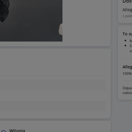
Dos
Alle
z pak
To o
M
S
o
Alle
100% 
Odpow
całoś
Witonia