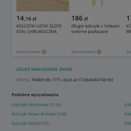
14
186
1
,
16
zł
zł
KOLCZYKI LISTKI ZŁOTE
Długie kolczyki z listkami
KO
STAL CHIRURGICZNA
srebrne pozłacane
B
Sponsorowane
Sponsorowane
Sp
ZGŁOŚ NARUSZENIE ZASAD
Oferta:
794881db-1771-4ca3-ac17-6bd4d473618d
Podobne wyszukiwania
Kolczyki Warszawa
(3136)
Ko
Kolczyki Nowe Brzesko
(148)
Kol
Kolczyki Będzin
(91)
Ko