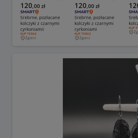
Aktualna cena
Aktualna cena
Aktu
120
120
12
,
00
zł
,
00
zł
Srebrne, pozłacane
Srebrne, pozłacane
Sreb
kolczyki z czarnymi
kolczyki z czarnymi
kolc
RODZA
KUP T
cyrkoniamii
cyrkoniami
Zg
Mie
RODZAJ OFERTY:
KUP TERAZ
RODZAJ OFERTY:
KUP TERAZ
Zgierz
Zgierz
Miejscowość
Miejscowość