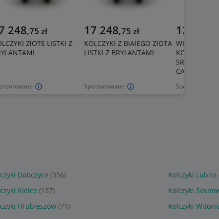
7 248
17 248
125
,
75
zł
,
75
zł
zł
LCZYKI ZłOTE LISTKI Z
KOLCZYKI Z BIAłEGO ZłOTA
WISZĄCE DŁU
RYLANTAMI
LISTKI Z BRYLANTAMI
KOLCZYKI ZE
SREBRO 925 L
CASUALOWE
onsorowane
Sponsorowane
Sponsorowane
lczyki Dobczyce
(356)
Kolczyki Lublin
czyki Kielce
(137)
Kolczyki Sosno
lczyki Hrubieszów
(71)
Kolczyki Witoni