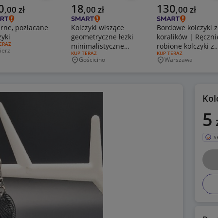
alna cena
Aktualna cena
Aktualna cena
0
18
130
,
00
zł
,
00
zł
,
00
zł
rne, pozłacane
Kolczyki wiszące
Bordowe kolczyki z
zyki
geometryczne łezki
koralików | Ręczni
J OFERTY:
ERAZ
minimalistyczne
robione kolczyki z
ierz
jscowość
RODZAJ OFERTY:
KUP TERAZ
RODZAJ OFERTY:
KUP TERAZ
srebrne duże vintage
kryształem
Gościcino
Warszawa
Miejscowość
Miejscowość
Kolc
5
S