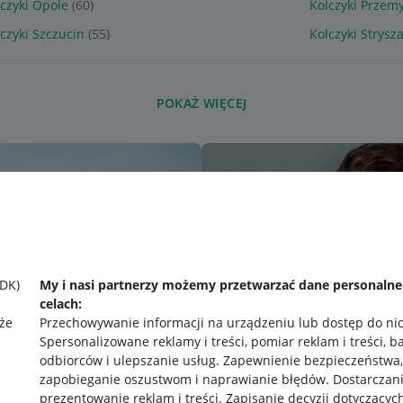
lczyki Opole
(60)
Kolczyki Przemy
czyki Szczucin
(55)
Kolczyki Strysz
POKAŻ WIĘCEJ
SDK)
My i nasi partnerzy możemy przetwarzać dane personaln
celach:
że
Przechowywanie informacji na urządzeniu lub dostęp do ni
Spersonalizowane reklamy i treści, pomiar reklam i treści, b
odbiorców i ulepszanie usług
.
Zapewnienie bezpieczeństwa,
zapobieganie oszustwom i naprawianie błędów
.
Dostarczani
prezentowanie reklam i treści
.
Zapisanie decyzji dotyczącyc