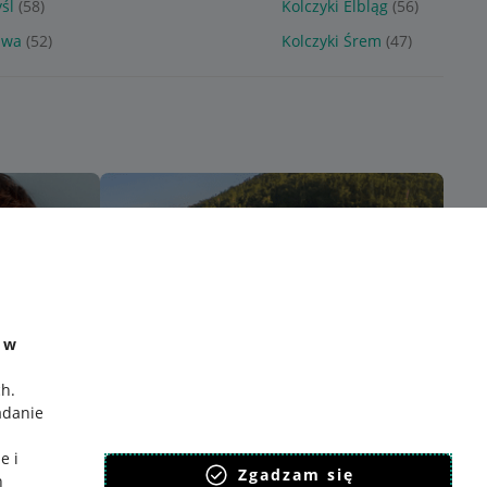
śl
(58)
Kolczyki Elbląg
(56)
awa
(52)
Kolczyki Śrem
(47)
e w
ch
.
adanie
e i
Zgadzam się
h