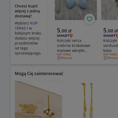
Chcesz kupić
więcej z jedną
dostawą?
Obserwuj
Wybierz
KUP
TERAZ
i w
Aktualna cena
Aktualn
5
5
,
00
zł
,
00
zł
kolejnym kroku
dodasz więcej
Kolczyki serca
Kolczyki
przedmiotów
srebrne brokatowe
serdusz
od tego
matowe wkrętki
kolor
sprzedającego.
RODZAJ OFERTY:
KUP TERAZ
RODZAJ OF
KUP TERAZ
sztyfty
Witonia
Witoni
Miejscowość
Miejsco
Mogą Cię zainteresować