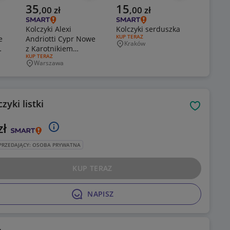
Aktualna cena
Aktualna cena
Aktual
35
15
99
,
00
zł
,
00
zł
,
0
Kolczyki Alexi
Kolczyki serduszka
Kolczy
RODZAJ OFERTY:
KUP TERAZ
e
Andriotti Cypr Nowe
lawen
Kraków
Miejscowość
z Karotnikiem
twarzy
RODZAJ OFERTY:
KUP TERAZ
RODZAJ O
KUP TER
Vintage
polim
Warszawa
Zala
Miejscowość
Miejsc
handm
zyki listki
Obserwuj
zł
PRZEDAJĄCY: OSOBA PRYWATNA
KUP TERAZ
NAPISZ