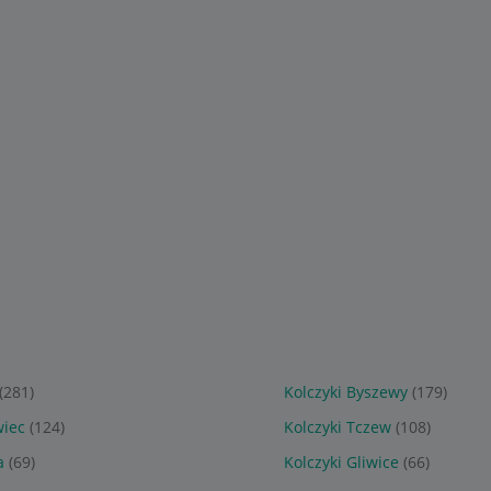
85
149
zł
zł
GIE
NASSARIUS KOLCZYKI
Długie kolczyki z listkam
 SREBRA
LISTKI POZŁACANE Z
srebrne
ISTEK LISTKI
CYRKONIAMI
Sponsorowane
Sponsorowane
(281)
Kolczyki Byszewy
(179)
wiec
(124)
Kolczyki Tczew
(108)
a
(69)
Kolczyki Gliwice
(66)