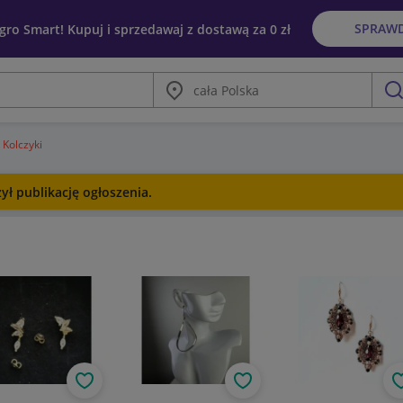
SPRAW
egro Smart! Kupuj i sprzedawaj z dostawą za 0 zł
Miasto
szu
Kolczyki
ł publikację ogłoszenia.
Obserwuj
Obserwuj