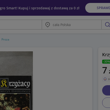
SPRAW
egro Smart! Kupuj i sprzedawaj z dostawą za 0 zł
Miasto
szu
Proza
Krz
-30%
7
S