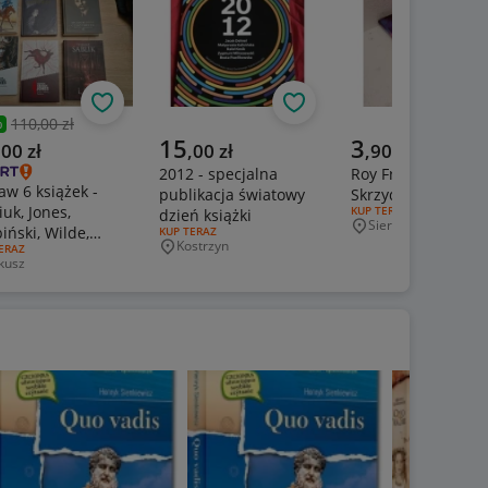
Obserwuj
Obserwuj
110,00 zł
%
zednia cena
alna cena
Aktualna cena
Aktualna cena
15
3
,
00
zł
,
00
zł
,
90
zł
2012 - specjalna
Roy Freirich -
aw 6 książek -
publikacja światowy
Skrzydlate cienie
iuk, Jones,
RODZAJ OFERTY:
KUP TERAZ
dzień książki
Sieradz
iński, Wilde,
Miejscowość
RODZAJ OFERTY:
KUP TERAZ
Kostrzyn
J OFERTY:
ERAZ
ik
Miejscowość
kusz
jscowość