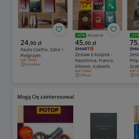
Obserwuj
Obserwuj
85,00 zł
-
47
%
-
31
Poprzednia cena
Popr
Aktualna cena
Aktualna cena
Aktu
24
45
75
,
90
zł
,
00
zł
Paulo Coelho. Zahir i
Zestaw 6 książek -
Zest
Pielgrzym
Paasilinna, Franco,
Pilip
RODZAJ OFERTY:
KUP TERAZ
Jarosław
Xilonen, Iczkovits
Grab
Miejscowość
RODZAJ OFERTY:
KUP TERAZ
RODZA
KUP T
Sabl
Olkusz
Ol
Miejscowość
Mie
Mogą Cię zainteresować