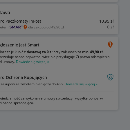
tawa
gro Paczkomaty InPost
10
,95
zł
0
zł
ietem
dla zakupu od 49,90 zł
głoszenie jest Smart!
ożesz je kupić z
dostawą za 0 zł
przy zakupach za min.
49,90 zł
.
przedaje osoba prywatna, więc nie przysługuje Ci prawo odstąpienia
d umowy.
Dowiedz się więcej »
gro Ochrona Kupujących
zakupów ze zwrotem pieniędzy do 48h.
Dowiedz się więcej »
iedzialność za wykonanie umowy sprzedaży i wysyłkę ponosi w
ci osoba sprzedająca.