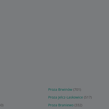
7
7
,
99
zł
,
99
zł
enryk
Potop Sienkiewicz Henryk
Quo vadis Henryk
Sienkiewicz
Sponsorowane
Sponsorowane
Proza Brwinów
(701)
Proza Jelcz-Laskowice
(517)
40)
Proza Braniewo
(332)