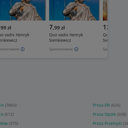
7
12
,
99
zł
,
99
zł
,
98
zł
o vadis Henryk
Quo vadis Henryk
Quo vadis H
enkiewicz
Sienkiewicz
Sienkiewicz
onsorowane
Sponsorowane
Sponsorowane
lin
(3860)
Proza Ełk
(826)
ce
(612)
Proza Opole
(608)
ołów
(375)
Proza Przemyśl
(3