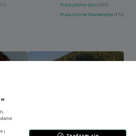
211)
Proza Jelenia Góra
(207)
Proza Ostrów Mazowiecka
(172)
e w
ch
.
adanie
e i
Zgadzam się