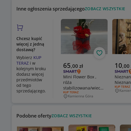
Inne ogłoszenia sprzedającego
ZOBACZ WSZYSTKIE
Chcesz kupić
więcej z jedną
dostawą?
Obserwuj
Wybierz
KUP
TERAZ
i w
Aktualna cena
Aktualn
65
10
,
00
zł
,
00
kolejnym kroku
dodasz więcej
Mini Flower Box ,
Nieznan
przedmiotów
róża
Nieznan
od tego
RODZAJ OF
KUP TERAZ
stabilizowana/wieczna
sprzedającego.
Kamie
Miejsco
RODZAJ OFERTY:
KUP TERAZ
/ dzień kobiet
Kamienna Góra
Miejscowość
Podobne oferty
ZOBACZ WSZYSTKIE