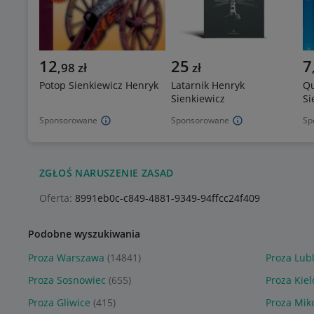
12
25
7
,
98
zł
zł
Potop Sienkiewicz Henryk
Latarnik Henryk
Qu
Sienkiewicz
Si
Sponsorowane
Sponsorowane
Sp
ZGŁOŚ NARUSZENIE ZASAD
Oferta:
8991eb0c-c849-4881-9349-94ffcc24f409
Podobne wyszukiwania
Proza Warszawa
(14841)
Proza Lub
Proza Sosnowiec
(655)
Proza Kiel
Proza Gliwice
(415)
Proza Mik