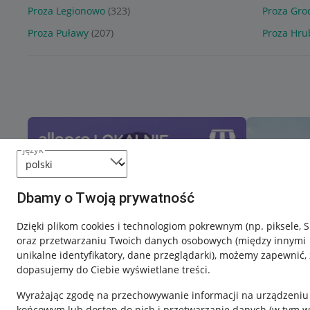
Proza Legionowo
(323)
Proza Gro
Proza Puławy
(207)
Proza Hru
język
Dbamy o Twoją prywatność
Dzięki plikom cookies i technologiom pokrewnym
(np. piksele, 
oraz przetwarzaniu Twoich danych osobowych
(między innymi
unikalne identyfikatory, dane przeglądarki)
, możemy zapewnić, 
dopasujemy do Ciebie wyświetlane treści.
Wyrażając zgodę na przechowywanie informacji na urządzeniu
końcowym lub dostęp do nich i przetwarzanie danych (w tym w