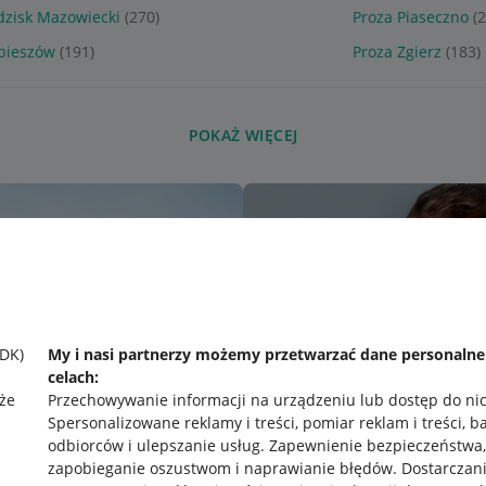
dzisk Mazowiecki
(270)
Proza Piaseczno
(
bieszów
(191)
Proza Zgierz
(183)
POKAŻ WIĘCEJ
SDK)
My i nasi partnerzy możemy przetwarzać dane personaln
celach:
że
Przechowywanie informacji na urządzeniu lub dostęp do ni
Spersonalizowane reklamy i treści, pomiar reklam i treści, b
odbiorców i ulepszanie usług
.
Zapewnienie bezpieczeństwa,
zapobieganie oszustwom i naprawianie błędów
.
Dostarczani