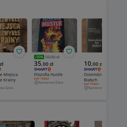
Obserwuj
Obserwuj
Obs
50,00 zł
-
30
%
Poprzednia cena
a cena
Aktualna cena
Aktualna cena
35
10
zł
,
00
zł
,
00
zł
e Miejsca
Filozofia Hustle
Osiemdziesiąt Dni
RODZAJ OFERTY:
KUP TERAZ
e Krainy
Białych
Kamienna Góra
Miejscowość
ERTY:
RODZAJ OFERTY:
KUP TERAZ
nna Góra
Kamienna Góra
wość
Miejscowość