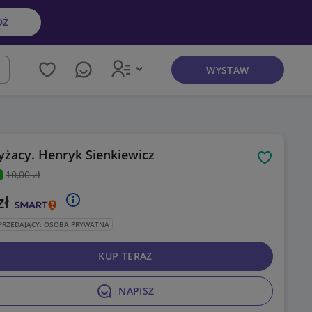
DŹ
WYSTAW
kaj
yżacy. Henryk Sienkiewicz
Obserwuj
10
,00 zł
zł
PRZEDAJĄCY: OSOBA PRYWATNA
KUP TERAZ
NAPISZ