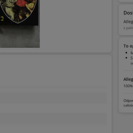
Dos
Alle
z pak
To o
M
S
o
Alle
100% 
Odpow
całoś