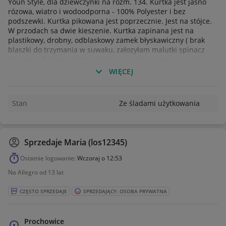
Youn Style, dla dziewczynki na rozm. 134. Kurtka jest jasno
rózowa, wiatro i wodoodporna - 100% Polyester i bez
podszewki. Kurtka pikowana jest poprzecznie. Jest na stójce.
W przodach sa dwie kieszenie. Kurtka zapinana jest na
plastikowy, drobny, odblaskowy zamek błyskawiczny ( brak
blaszki do trzymania w suwaku, załozyłam malutki spinacz
biurowy). Rekawy dołem zakończone elastyczną lamówką.
Wewnatrz kurtki nie ma podszewki ( jest tylko szczątkowa jako
WIĘCEJ
karczek na plecach, na ktorej jest naszyta firmówka). są 2
kieszonki wewnętrzne wszyte pomiędzy szwami bocznymi
kurtki a wszyciem zamka w przodzie. Wszystkie wewnętrzne
Stan
Ze śladami użytkowania
szwy ( nawet w rękawach) sa wylamowane. Kurtka ma ślady
uzytkowania: - na lewym przodzie , na wysokosci biustu,
blisko zamka jest małe, lekko widoczne (ok. 1 cm) żółtawe
przebarwienie. - z tyłu lewego rekawa, na ramieniu sa 3 małe
Sprzedaje
Maria (los12345)
przecięcia materiału ( od 0,5 - 1,5 cm) i liczne zadrapania
materiału. - na obu rekawach, z tyłu sa takie jakieś wyblakło
Ostatnie logowanie:
Wczoraj o 12:53
ciemnawe przebarwienia. sa one mało widoczne, trzeba sie
Na Allegro od 13 lat
dobrze przyjrzeć pod odpowiednim swiatłem - no, ale są. Z
tego powodu oceniam kurtke jako stan: dobry.
CZĘSTO SPRZEDAJE
SPRZEDAJĄCY: OSOBA PRYWATNA
Wymiary
dł od rekawa do dołu kurtki - 54 cm
Prochowice