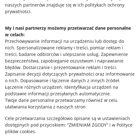
naszych partnerów znajduje się w ich politykach ochrony
Regulamin
prywatności.
Polityka plików "cookies"
My i nasi partnerzy możemy przetwarzać dane personalne
Ustawienia plików "cookies"
w celach:
Udostępnianie lokalizacji
Przechowywanie informacji na urządzeniu lub dostęp do
nich
.
Spersonalizowane reklamy i treści, pomiar reklam i
Informacje dla Aktu o Usługach Cyfrowych
treści, badanie odbiorców i ulepszanie usług
.
Zapewnienie
bezpieczeństwa, zapobieganie oszustwom i naprawianie
Pobierz aplikację
błędów
.
Dostarczanie i prezentowanie reklam i treści
.
Zapisanie decyzji dotyczących prywatności oraz informowanie
o nich
.
Dopasowanie i łączenie danych z innych źródeł
.
Łączenie różnych urządzeń
.
Identyfikacja urządzeń na
podstawie informacji przesyłanych automatycznie
.
Twoje dane personalne przetwarzamy również w celu
ułatwiania korzystania z naszych stron
Cele przetwarzania szczegółowo opisane są w ustawieniach
dostępnych pod przyciskiem: “ZMIENIAM ZGODY” i w Polityce
plików cookies.