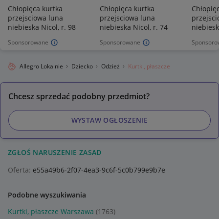
Chłopięca kurtka
Chłopięca kurtka
Chłopięc
przejsciowa luna
przejsciowa luna
przejsc
niebieska Nicol, r. 98
niebieska Nicol, r. 74
niebiesk
Sponsorowane
Sponsorowane
Sponsoro
Allegro Lokalnie
Dziecko
Odzież
Kurtki, płaszcze
Chcesz sprzedać podobny przedmiot?
WYSTAW OGŁOSZENIE
ZGŁOŚ NARUSZENIE ZASAD
Oferta:
e55a49b6-2f07-4ea3-9c6f-5c0b799e9b7e
Podobne wyszukiwania
Kurtki, płaszcze Warszawa
(1763)