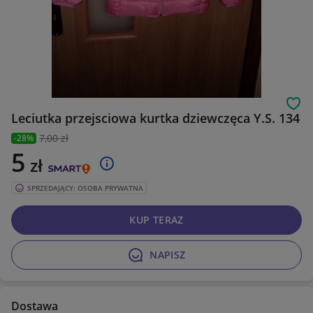
Obs
Leciutka przejsciowa kurtka dziewczęca Y.S. 134
7
,00 zł
-28%
5
zł
SPRZEDAJĄCY: OSOBA PRYWATNA
KUP TERAZ
NAPISZ
Dostawa