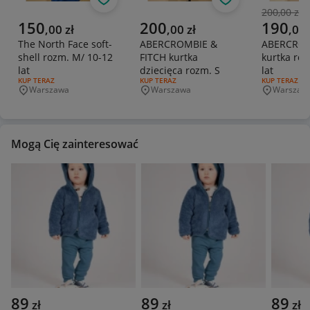
Obserwuj
Obserwuj
200,00 zł
Poprzedni
Aktualna cena
Aktualna cena
Aktualna 
150
200
190
,
00
zł
,
00
zł
,
00
The North Face soft-
ABERCROMBIE &
ABERCROM
shell rozm. M/ 10-12
FITCH kurtka
kurtka roz
lat
dziecięca rozm. S
lat
RODZAJ OFERTY:
KUP TERAZ
RODZAJ OFERTY:
KUP TERAZ
RODZAJ OFERT
KUP TERAZ
Warszawa
Warszawa
Warszaw
Miejscowość
Miejscowość
Miejscowo
Mogą Cię zainteresować
89
89
89
zł
zł
zł