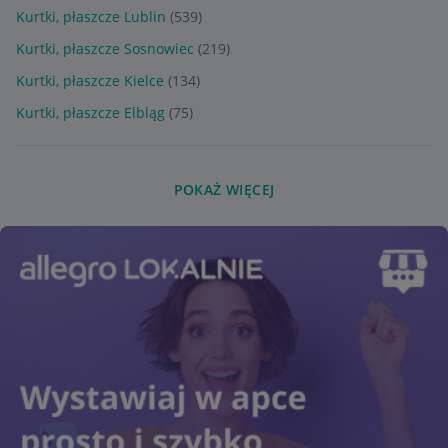
Kurtki, płaszcze Lublin
(539)
Kurtki, płaszcze Sosnowiec
(219)
Kurtki, płaszcze Kielce
(134)
Kurtki, płaszcze Elbląg
(75)
POKAŻ WIĘCEJ