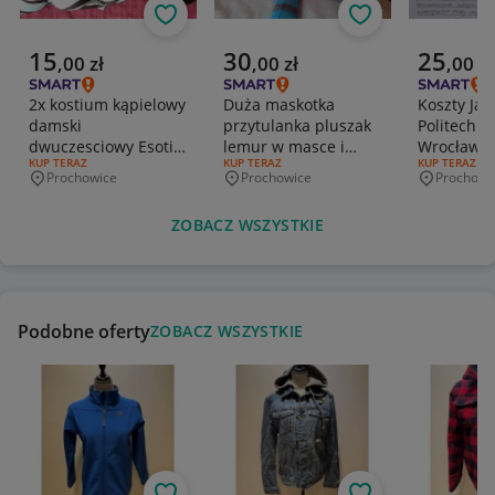
Obserwuj
Obserwuj
Aktualna cena
Aktualna cena
Aktualna 
15
30
25
,
00
zł
,
00
zł
,
00
zł
2x kostium kąpielowy
Duża maskotka
Koszty Jak
damski
przytulanka pluszak
Politechni
dwuczesciowy Esotiq
lemur w masce i
Wrocławs
RODZAJ OFERTY:
KUP TERAZ
RODZAJ OFERTY:
KUP TERAZ
RODZAJ OFERT
KUP TERAZ
S/m i Saurian 36
pelerynce
Podręczni
Prochowice
Prochowice
Prochowi
Miejscowość
Miejscowość
Miejscowo
ZOBACZ WSZYSTKIE
Podobne oferty
ZOBACZ WSZYSTKIE