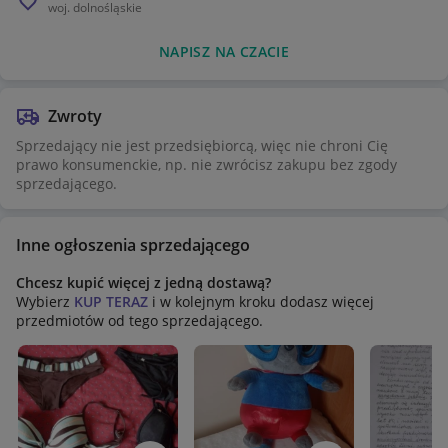
woj.
dolnośląskie
szer w ramionach - 35 cm
szer pod pachami - 39 cm
NAPISZ NA CZACIE
szer w pasie - 36 cm
szer dołem kurtki - 40,5 cm
Zwroty
Sprzedający nie jest przedsiębiorcą, więc nie chroni Cię
dł rekawa od wszycia na ramieniu - 48 cm
prawo konsumenckie, np. nie zwrócisz zakupu bez zgody
stan: dobry
sprzedającego.
cena: 5 zł
Inne ogłoszenia sprzedającego
Prosze o przemyslane zakupy - nie przyjmuje zwrotow
Chcesz kupić więcej z jedną dostawą?
Wybierz
KUP TERAZ
i w kolejnym kroku dodasz więcej
przedmiotów od tego sprzedającego.