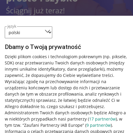
język
Dbamy o Twoją prywatność
Przydatne informacje
Dzięki plikom cookies i technologiom pokrewnym
(np. piksele,
SDK)
oraz przetwarzaniu Twoich danych osobowych
(między
innymi unikalne identyfikatory, dane przeglądarki)
, możemy
Jak to działa
zapewnić, że dopasujemy do Ciebie wyświetlane treści.
Napisz do nas
Wyrażając zgodę na przechowywanie informacji na
urządzeniu końcowym lub dostęp do nich i przetwarzanie
Allegro Gadane dla sprzedających
danych (w tym w obszarze profilowania, analiz rynkowych i
statystycznych) sprawiasz, że łatwiej będzie odnaleźć Ci w
Allegro Gadane dla kupujących
Allegro dokładnie to, czego szukasz i potrzebujesz.
Administratorem Twoich danych osobowych będzie Allegro a
Mapa miejscowości
w niektórych przypadkach nasi partnerzy (
17
partnerów
), w
tym tzw. “Zaufani Partnerzy IAB Europe” (
9
partnerów
).
Informacje prawne
Informacja o celach przetwarzania danych osobowych przez