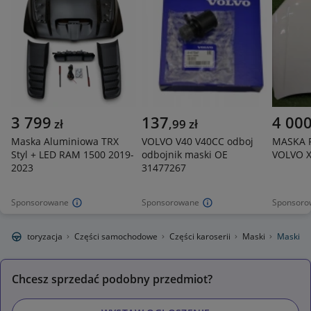
3 799
137
4 00
zł
,
99
zł
Maska Aluminiowa TRX
VOLVO V40 V40CC odboj
MASKA 
Styl + LED RAM 1500 2019-
odbojnik maski OE
VOLVO X
2023
31477267
Sponsorowane
Sponsorowane
Sponsoro
e
Motoryzacja
Części samochodowe
Części karoserii
Maski
Maski
Chcesz sprzedać podobny przedmiot?