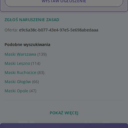
WYSTAW OGŁOSZENIE
ZGŁOŚ NARUSZENIE ZASAD
Oferta:
e9c6a38c-b077-43e4-97e5-5e698abedaaa
Podobne wyszukiwania
Maski Warszawa
(139)
Maski Leszno
(114)
Maski Ruchocice
(83)
Maski Głogów
(66)
Maski Opole
(47)
POKAŻ WIĘCEJ