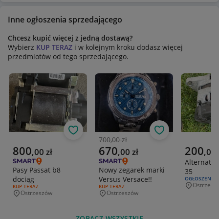
Inne ogłoszenia sprzedającego
Chcesz kupić więcej z jedną dostawą?
Wybierz
KUP TERAZ
i w kolejnym kroku dodasz więcej
przedmiotów od tego sprzedającego.
Obserwuj
Obserwuj
700,00 zł
Poprzednia cena
Aktualna cena
Aktualna cena
Aktualna 
800
670
200
,
00
zł
,
00
zł
,
00
Alternator
Pasy Passat b8
Nowy zegarek marki
35
dociąg
Versus Versace!!
RODZAJ OFERT
OGŁOSZENIE
Ostrzesz
RODZAJ OFERTY:
KUP TERAZ
RODZAJ OFERTY:
KUP TERAZ
Miejscowo
Ostrzeszów
Ostrzeszów
Miejscowość
Miejscowość
ZOBACZ WSZYSTKIE