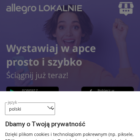
język
Dbamy o Twoją prywatność
Przydatne informacje
Dzięki plikom cookies i technologiom pokrewnym
(np. piksele,
Jak to działa