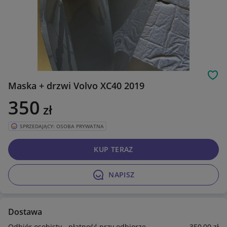
Obs
Maska + drzwi Volvo XC40 2019
350
zł
SPRZEDAJĄCY: OSOBA PRYWATNA
KUP TERAZ
NAPISZ
Dostawa
Odbiór osobisty - płatność przy odbiorze
350
,00
zł