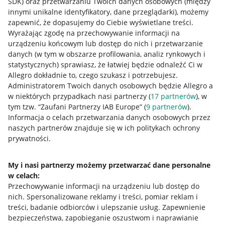
SDK)
oraz przetwarzaniu Twoich danych osobowych
(między
innymi unikalne identyfikatory, dane przeglądarki)
, możemy
Napisz do nas
zapewnić, że dopasujemy do Ciebie wyświetlane treści.
Allegro Gadane dla sprzedających
Wyrażając zgodę na przechowywanie informacji na
urządzeniu końcowym lub dostęp do nich i przetwarzanie
Allegro Gadane dla kupujących
danych (w tym w obszarze profilowania, analiz rynkowych i
statystycznych) sprawiasz, że łatwiej będzie odnaleźć Ci w
Mapa miejscowości
Allegro dokładnie to, czego szukasz i potrzebujesz.
Administratorem Twoich danych osobowych będzie Allegro a
Informacje prawne
w niektórych przypadkach nasi partnerzy (
17
partnerów
), w
tym tzw. “Zaufani Partnerzy IAB Europe” (
9
partnerów
).
Regulamin
Informacja o celach przetwarzania danych osobowych przez
naszych partnerów znajduje się w ich politykach ochrony
Polityka plików "cookies"
prywatności.
Ustawienia plików "cookies"
My i nasi partnerzy możemy przetwarzać dane personalne
Udostępnianie lokalizacji
w celach:
Przechowywanie informacji na urządzeniu lub dostęp do
Informacje dla Aktu o Usługach Cyfrowych
nich
.
Spersonalizowane reklamy i treści, pomiar reklam i
treści, badanie odbiorców i ulepszanie usług
.
Zapewnienie
Pobierz aplikację
bezpieczeństwa, zapobieganie oszustwom i naprawianie