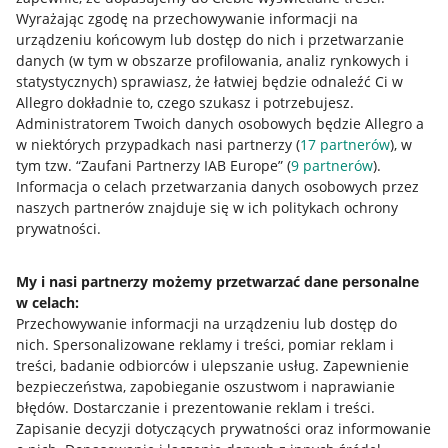
Wyrażając zgodę na przechowywanie informacji na
Allegro Gadane dla kupujących
urządzeniu końcowym lub dostęp do nich i przetwarzanie
danych (w tym w obszarze profilowania, analiz rynkowych i
Mapa miejscowości
statystycznych) sprawiasz, że łatwiej będzie odnaleźć Ci w
Allegro dokładnie to, czego szukasz i potrzebujesz.
Informacje prawne
Administratorem Twoich danych osobowych będzie Allegro a
w niektórych przypadkach nasi partnerzy (
17
partnerów
), w
Regulamin
tym tzw. “Zaufani Partnerzy IAB Europe” (
9
partnerów
).
Informacja o celach przetwarzania danych osobowych przez
Polityka plików "cookies"
naszych partnerów znajduje się w ich politykach ochrony
prywatności.
Ustawienia plików "cookies"
Udostępnianie lokalizacji
My i nasi partnerzy możemy przetwarzać dane personalne
Informacje dla Aktu o Usługach Cyfrowych
w celach:
Przechowywanie informacji na urządzeniu lub dostęp do
nich
.
Spersonalizowane reklamy i treści, pomiar reklam i
Pobierz aplikację
treści, badanie odbiorców i ulepszanie usług
.
Zapewnienie
bezpieczeństwa, zapobieganie oszustwom i naprawianie
błędów
.
Dostarczanie i prezentowanie reklam i treści
.
Zapisanie decyzji dotyczących prywatności oraz informowanie