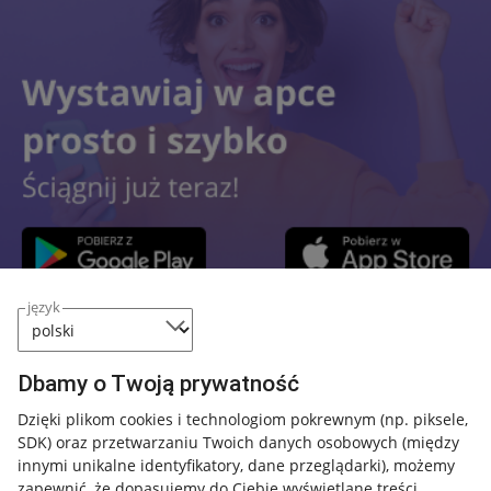
język
Przydatne informacje
Dbamy o Twoją prywatność
Jak to działa
Dzięki plikom cookies i technologiom pokrewnym
(np. piksele,
SDK)
oraz przetwarzaniu Twoich danych osobowych
(między
Napisz do nas
innymi unikalne identyfikatory, dane przeglądarki)
, możemy
Allegro Gadane dla sprzedających
zapewnić, że dopasujemy do Ciebie wyświetlane treści.