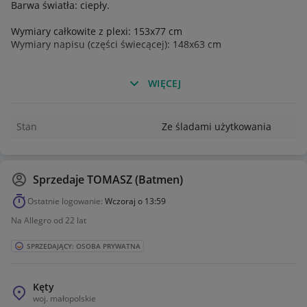
Barwa światła: ciepły.
Wymiary całkowite z plexi: 153x77 cm
Wymiary napisu (części świecącej): 148x63 cm
odbiór osobisty lub na palecie
WIĘCEJ
Stan
Ze śladami użytkowania
Sprzedaje
TOMASZ (Batmen)
Ostatnie logowanie:
Wczoraj o 13:59
Na Allegro od 22 lat
SPRZEDAJĄCY: OSOBA PRYWATNA
Kęty
woj.
małopolskie