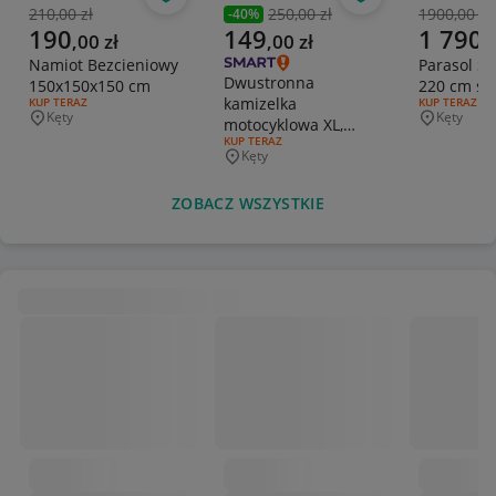
Obserwuj
Obserwuj
210,00 zł
250,00 zł
1900,00 zł
-
40
%
Poprzednia cena
Poprzednia cena
Poprzedni
Aktualna cena
Aktualna cena
Aktualna 
190
149
1 790
,
00
zł
,
00
zł
,
Namiot Bezcieniowy
Parasol Sf
Dwustronna
150x150x150 cm
220 cm sr
kamizelka
RODZAJ OFERTY:
KUP TERAZ
RODZAJ OFERT
KUP TERAZ
Kęty
Kęty
motocyklowa XL,
Miejscowość
Miejscowo
RODZAJ OFERTY:
KUP TERAZ
Odblaskowa BULDOG
Kęty
Miejscowość
BASH 2009
ZOBACZ WSZYSTKIE