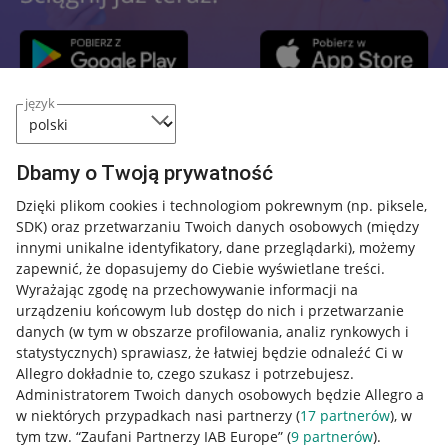
język
Przydatne informacje
Dbamy o Twoją prywatność
Jak to działa
Dzięki plikom cookies i technologiom pokrewnym
(np. piksele,
SDK)
oraz przetwarzaniu Twoich danych osobowych
(między
Napisz do nas
innymi unikalne identyfikatory, dane przeglądarki)
, możemy
Allegro Gadane dla sprzedających
zapewnić, że dopasujemy do Ciebie wyświetlane treści.
Wyrażając zgodę na przechowywanie informacji na
Allegro Gadane dla kupujących
urządzeniu końcowym lub dostęp do nich i przetwarzanie
danych (w tym w obszarze profilowania, analiz rynkowych i
Mapa miejscowości
statystycznych) sprawiasz, że łatwiej będzie odnaleźć Ci w
Allegro dokładnie to, czego szukasz i potrzebujesz.
Informacje prawne
Administratorem Twoich danych osobowych będzie Allegro a
w niektórych przypadkach nasi partnerzy (
17
partnerów
), w
Regulamin
tym tzw. “Zaufani Partnerzy IAB Europe” (
9
partnerów
).