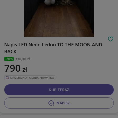
Obs
Napis LED Neon Ledon TO THE MOON AND
BACK
990
,00 zł
-20%
790
zł
SPRZEDAJĄCY: OSOBA PRYWATNA
KUP TERAZ
NAPISZ