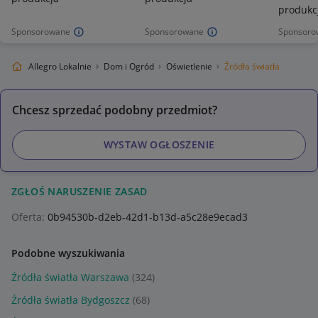
produkc
Sponsorowane
Sponsorowane
Sponsoro
Allegro Lokalnie
Dom i Ogród
Oświetlenie
Źródła światła
Chcesz sprzedać podobny przedmiot?
WYSTAW OGŁOSZENIE
ZGŁOŚ NARUSZENIE ZASAD
Oferta:
0b94530b-d2eb-42d1-b13d-a5c28e9ecad3
Podobne wyszukiwania
Źródła światła Warszawa
(324)
Źródła światła Bydgoszcz
(68)