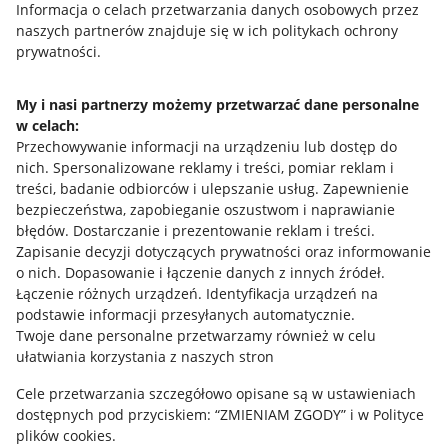
Informacja o celach przetwarzania danych osobowych przez
Polityka plików "cookies"
naszych partnerów znajduje się w ich politykach ochrony
prywatności.
Ustawienia plików "cookies"
Udostępnianie lokalizacji
My i nasi partnerzy możemy przetwarzać dane personalne
Informacje dla Aktu o Usługach Cyfrowych
w celach:
Przechowywanie informacji na urządzeniu lub dostęp do
nich
.
Spersonalizowane reklamy i treści, pomiar reklam i
Pobierz aplikację
treści, badanie odbiorców i ulepszanie usług
.
Zapewnienie
bezpieczeństwa, zapobieganie oszustwom i naprawianie
błędów
.
Dostarczanie i prezentowanie reklam i treści
.
Zapisanie decyzji dotyczących prywatności oraz informowanie
o nich
.
Dopasowanie i łączenie danych z innych źródeł
.
Łączenie różnych urządzeń
.
Identyfikacja urządzeń na
podstawie informacji przesyłanych automatycznie
.
Twoje dane personalne przetwarzamy również w celu
ułatwiania korzystania z naszych stron
Cele przetwarzania szczegółowo opisane są w ustawieniach
dostępnych pod przyciskiem: “ZMIENIAM ZGODY” i w Polityce
Korzystanie z serwisu oznacza akceptację
regulaminu
.
plików cookies.