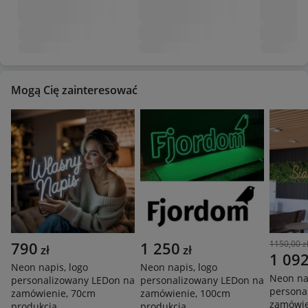
Mogą Cię zainteresować
790
1 250
1150,00 z
zł
zł
1 09
Neon napis, logo
Neon napis, logo
Neon nap
personalizowany LEDon na
personalizowany LEDon na
persona
zamówienie, 70cm
zamówienie, 100cm
zamówie
produkcja
produkcja