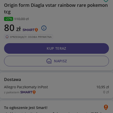
Obs
Origin form Diagla vstar rainbow rare pokemon
tcg
110
,00 zł
-27%
80
zł
SPRZEDAJĄCY: OSOBA PRYWATNA
KUP TERAZ
NAPISZ
Dostawa
Allegro Paczkomaty InPost
10
,95
zł
0
zł
z pakietem
To ogłoszenie jest Smart!