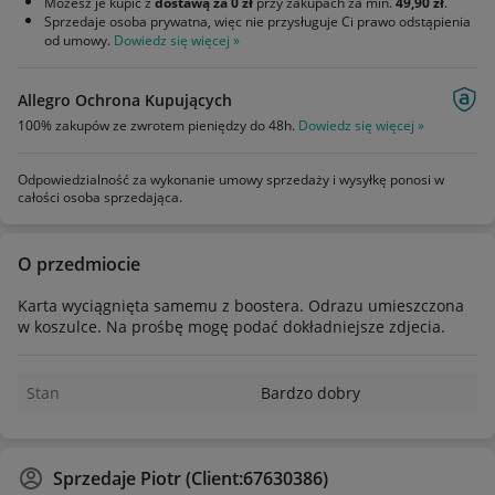
Możesz je kupić z
dostawą za 0 zł
przy zakupach za min.
49,90 zł
.
Sprzedaje osoba prywatna, więc nie przysługuje Ci prawo odstąpienia
od umowy.
Dowiedz się więcej »
Allegro Ochrona Kupujących
100% zakupów ze zwrotem pieniędzy do 48h.
Dowiedz się więcej »
Odpowiedzialność za wykonanie umowy sprzedaży i wysyłkę ponosi w
całości osoba sprzedająca.
O przedmiocie
Karta wyciągnięta samemu z boostera. Odrazu umieszczona
w koszulce. Na prośbę mogę podać dokładniejsze zdjecia.
Stan
Bardzo dobry
Sprzedaje
Piotr (Client:67630386)