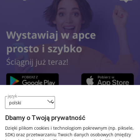
język
Przydatne informacje
Dbamy o Twoją prywatność
Jak to działa
Dzięki plikom cookies i technologiom pokrewnym
(np. piksele,
SDK)
oraz przetwarzaniu Twoich danych osobowych
(między
Napisz do nas