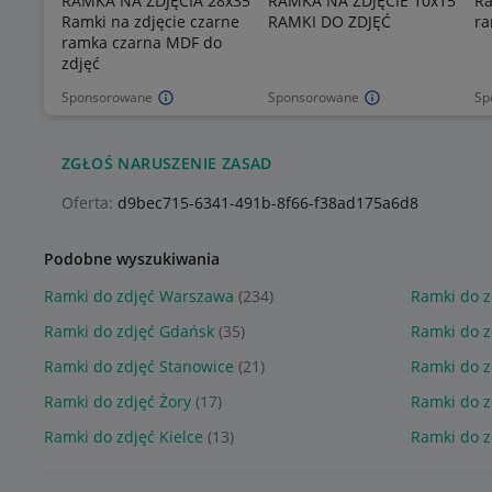
RAMKA NA ZDJĘCIA 28x35
RAMKA NA ZDJĘCIE 10x15
Ra
Ramki na zdjęcie czarne
RAMKI DO ZDJĘĆ
ra
ramka czarna MDF do
zdjęć
Sponsorowane
Sponsorowane
Sp
ZGŁOŚ NARUSZENIE ZASAD
Oferta:
d9bec715-6341-491b-8f66-f38ad175a6d8
Podobne wyszukiwania
Ramki do zdjęć Warszawa
(234)
Ramki do z
Ramki do zdjęć Gdańsk
(35)
Ramki do z
Ramki do zdjęć Stanowice
(21)
Ramki do z
Ramki do zdjęć Żory
(17)
Ramki do 
Ramki do zdjęć Kielce
(13)
Ramki do 