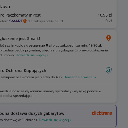
tawa
gro Paczkomaty InPost
10
,95
zł
0
zł
ietem
dla zakupu od 49,90 zł
głoszenie jest Smart!
ożesz je kupić z
dostawą za 0 zł
przy zakupach za min.
49,90 zł
.
przedaje osoba prywatna, więc nie przysługuje Ci prawo odstąpienia
d umowy.
Dowiedz się więcej »
gro Ochrona Kupujących
zakupów ze zwrotem pieniędzy do 48h.
Dowiedz się więcej »
iedzialność za wykonanie umowy sprzedaży i wysyłkę ponosi w
ci osoba sprzedająca.
odna dostawa dużych gabarytów
 dostawę w Clicktrans.
Dowiedz się więcej »