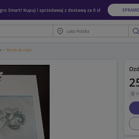
SPRAW
egro Smart! Kupuj i sprzedawaj z dostawą za 0 zł
Miasto
szu
ne
Ramki do zdjęć
Ozd
2
S