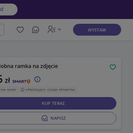
DŹ
WYSTAW
kaj
obna ramka na zdjęcie
Obserwuj
5
zł
TAN: NOWY
SPRZEDAJĄCY: OSOBA PRYWATNA
KUP TERAZ
NAPISZ