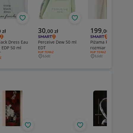
Obserwuj
Obserwuj
Ob
na cena
Aktualna cena
Aktualna cena
30
199
0
zł
,
00
zł
,
00
zł
Black Dress Eau
Perceive Dew 50 ml
Piżama Rituals
e EDP 50 ml
EDT
rozmiar XL
RODZAJ OFERTY:
KUP TERAZ
RODZAJ OFERTY:
KUP TERAZ
T
Łódź
Łódź
Miejscowość
Miejscowość
FERTY:
Z
owość
Obserwuj
Obserwuj