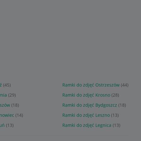
JĘCIA, RAMKI
Ramka na zdjęcie 15x21
Ramka na zdjęcie 10x15
REZNT ŚLUBNY
ramki do zdjęć
ramki do zdjęć
Sponsorowane
Sponsorowane
ź
(45)
Ramki do zdjęć Ostrzeszów
(44)
nia
(29)
Ramki do zdjęć Krosno
(28)
eszów
(18)
Ramki do zdjęć Bydgoszcz
(18)
snowiec
(14)
Ramki do zdjęć Leszno
(13)
ruń
(13)
Ramki do zdjęć Legnica
(13)