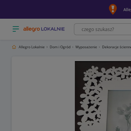
All
Otwórz menu z kategoriami
Allegro Lokalnie
Dom i Ogród
Wyposażenie
Dekoracje ścien