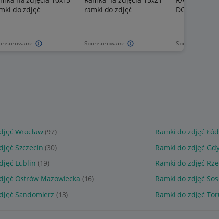
mka na zdjęcia 10x15
Ramka na zdjęcia 15x21
RAMKA NA ZD
mki do zdjęć
ramki do zdjęć
DO ZDJĘĆ P
onsorowane
Sponsorowane
Sponsorowane
djęć Wrocław
(97)
Ramki do zdjęć Łód
djęć Szczecin
(30)
Ramki do zdjęć Gdy
djęć Lublin
(19)
Ramki do zdjęć Rz
zdjęć Ostrów Mazowiecka
(16)
Ramki do zdjęć So
zdjęć Sandomierz
(13)
Ramki do zdjęć To