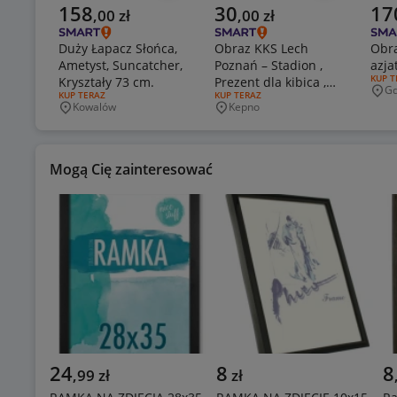
Aktualna cena
Aktualna cena
Aktu
158
30
17
,
00
zł
,
00
zł
Duży Łapacz Słońca,
Obraz KKS Lech
Obra
Ametyst, Suncatcher,
Poznań – Stadion ,
azja
RODZA
KUP T
Kryształy 73 cm.
Prezent dla kibica ,
Gd
Mie
RODZAJ OFERTY:
KUP TERAZ
RODZAJ OFERTY:
KUP TERAZ
10x15 cm
Kowalów
Kepno
Miejscowość
Miejscowość
Mogą Cię zainteresować
24
8
8
,
99
zł
zł