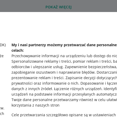
POKAŻ WIĘCEJ
SDK)
My i nasi partnerzy możemy przetwarzać dane personaln
celach:
że
Przechowywanie informacji na urządzeniu lub dostęp do ni
Spersonalizowane reklamy i treści, pomiar reklam i treści, b
odbiorców i ulepszanie usług
.
Zapewnienie bezpieczeństwa,
zapobieganie oszustwom i naprawianie błędów
.
Dostarczani
prezentowanie reklam i treści
.
Zapisanie decyzji dotyczącyc
prywatności oraz informowanie o nich
.
Dopasowanie i łącze
danych z innych źródeł
.
Łączenie różnych urządzeń
.
Identyf
urządzeń na podstawie informacji przesyłanych automatycz
Twoje dane personalne przetwarzamy również w celu ułatw
korzystania z naszych stron
zw.
rawne
Pobierz aplikację
ach
Cele przetwarzania szczegółowo opisane są w ustawieniach