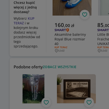
Chcesz kupić
więcej z jedną
dostawą?
Obserwuj
Wybierz
KUP
TERAZ
i w
Aktualna cena
Aktual
160
85
,
00
zł
,
0
kolejnym kroku
dodasz więcej
Aksamitne baleriny
Little 
przedmiotów od
Royal Blue rozmiar
Fraich
tego
40
UNIKA
sprzedającego.
RODZAJ OFERTY:
KUP TERAZ
RODZAJ O
KUP TERA
Łódź
Łódź
Miejscowość
Miejsc
Podobne oferty
ZOBACZ WSZYSTKIE
Obserwuj
Obserwuj