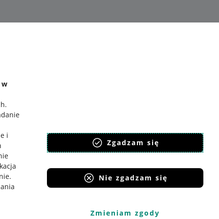
e w
ch
.
adanie
e i
Zgadzam się
h
nie
ikacja
nie
.
Nie zgadzam się
iania
Zmieniam zgody