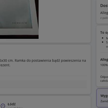
Dos
Alle
z pak
To o
M
S
o
Alle
36x30 cm. Ramka do postawienia bądź powieszenia na
rezent.
100% 
Odpow
całoś
Wyg
Zamów
Łódź