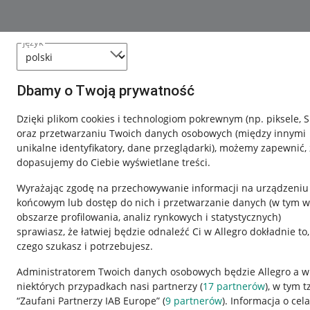
język
Dbamy o Twoją prywatność
Dzięki plikom cookies i technologiom pokrewnym
(np. piksele, 
oraz przetwarzaniu Twoich danych osobowych
(między innymi
unikalne identyfikatory, dane przeglądarki)
, możemy zapewnić, 
dopasujemy do Ciebie wyświetlane treści.
Wyrażając zgodę na przechowywanie informacji na urządzeniu
końcowym lub dostęp do nich i przetwarzanie danych (w tym w
obszarze profilowania, analiz rynkowych i statystycznych)
sprawiasz, że łatwiej będzie odnaleźć Ci w Allegro dokładnie to,
czego szukasz i potrzebujesz.
Administratorem Twoich danych osobowych będzie Allegro a w
niektórych przypadkach nasi partnerzy (
17
partnerów
), w tym t
Przydatne informacje
Informacje p
“Zaufani Partnerzy IAB Europe” (
9
partnerów
). Informacja o cel