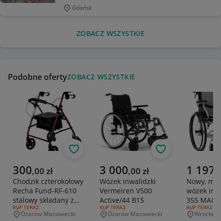
Gdańsk
ZOBACZ WSZYSTKIE
Podobne oferty
ZOBACZ WSZYSTKIE
Obserwuj
Obserwuj
Aktualna cena
Aktualna cena
Aktualna 
300
3 000
1 197
,
00
zł
,
00
zł
,
Chodzik czterokołowy
Wózek inwalidzki
Nowy, ma
Recha Fund-RF-610
Vermeiren V500
wózek inwa
stalowy składany z
Active/44 B15
355 MAG
RODZAJ OFERTY:
KUP TERAZ
RODZAJ OFERTY:
KUP TERAZ
RODZAJ OFERT
KUP TERAZ
siedziskiem torbą
Ożarów Mazowiecki
Ożarów Mazowiecki
Wrocław
Miejscowość
Miejscowość
Miejscowo