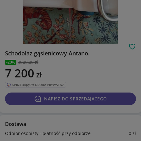
Obs
Schodolaz gąsienicowy Antano.
9000
,00 zł
-20%
7 200
zł
SPRZEDAJĄCY: OSOBA PRYWATNA
NAPISZ DO SPRZEDAJĄCEGO
Dostawa
Odbiór osobisty - płatność przy odbiorze
0
zł