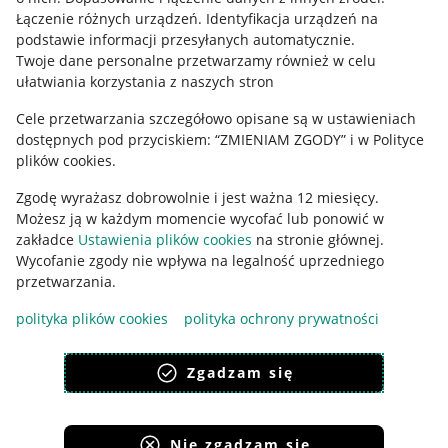
Łączenie różnych urządzeń
.
Identyfikacja urządzeń na
podstawie informacji przesyłanych automatycznie
.
Twoje dane personalne przetwarzamy również w celu
ułatwiania korzystania z naszych stron
Cele przetwarzania szczegółowo opisane są w ustawieniach
dostępnych pod przyciskiem: “ZMIENIAM ZGODY” i w Polityce
plików cookies.
Zgodę wyrażasz dobrowolnie i jest ważna 12 miesięcy.
Korzystanie z serwisu oznacza akceptację
regulaminu
.
Możesz ją w każdym momencie wycofać lub ponowić w
zakładce
Ustawienia plików cookies
na stronie głównej.
Wycofanie zgody nie wpływa na legalność uprzedniego
przetwarzania.
polityka plików cookies
polityka ochrony prywatności
Zgadzam się
Nie zgadzam się