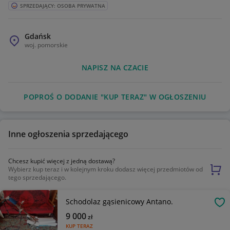
SPRZEDAJĄCY: OSOBA PRYWATNA
Gdańsk
woj.
pomorskie
NAPISZ NA CZACIE
POPROŚ O DODANIE "KUP TERAZ" W OGŁOSZENIU
Inne ogłoszenia sprzedającego
Chcesz kupić więcej z jedną dostawą?
Wybierz kup teraz i w kolejnym kroku dodasz więcej przedmiotów od
tego sprzedającego.
Schodolaz gąsienicowy Antano.
OB
9 000
zł
KUP TERAZ