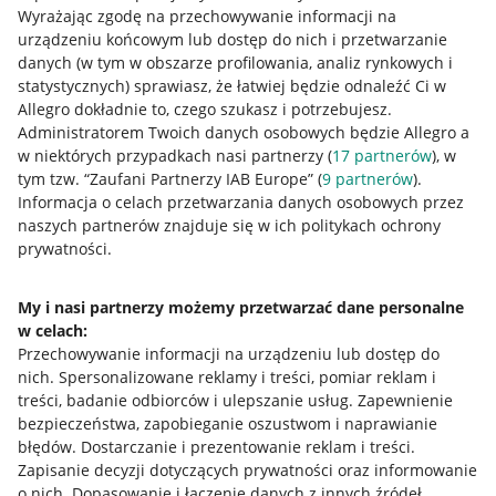
Napisz do nas
Wyrażając zgodę na przechowywanie informacji na
urządzeniu końcowym lub dostęp do nich i przetwarzanie
Allegro Gadane dla sprzedających
danych (w tym w obszarze profilowania, analiz rynkowych i
statystycznych) sprawiasz, że łatwiej będzie odnaleźć Ci w
Allegro Gadane dla kupujących
Allegro dokładnie to, czego szukasz i potrzebujesz.
Administratorem Twoich danych osobowych będzie Allegro a
Mapa miejscowości
w niektórych przypadkach nasi partnerzy (
17
partnerów
), w
tym tzw. “Zaufani Partnerzy IAB Europe” (
9
partnerów
).
Informacje prawne
Informacja o celach przetwarzania danych osobowych przez
naszych partnerów znajduje się w ich politykach ochrony
Regulamin
prywatności.
Polityka plików "cookies"
My i nasi partnerzy możemy przetwarzać dane personalne
Ustawienia plików "cookies"
w celach:
Udostępnianie lokalizacji
Przechowywanie informacji na urządzeniu lub dostęp do
nich
.
Spersonalizowane reklamy i treści, pomiar reklam i
Informacje dla Aktu o Usługach Cyfrowych
treści, badanie odbiorców i ulepszanie usług
.
Zapewnienie
bezpieczeństwa, zapobieganie oszustwom i naprawianie
Pobierz aplikację
błędów
.
Dostarczanie i prezentowanie reklam i treści
.
Zapisanie decyzji dotyczących prywatności oraz informowanie
o nich
.
Dopasowanie i łączenie danych z innych źródeł
.