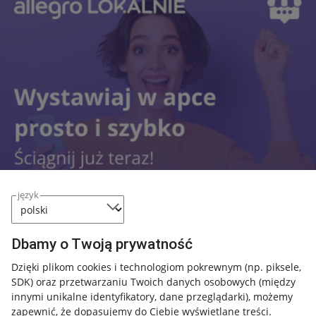
język
Dbamy o Twoją prywatność
Przydatne informacje
Dzięki plikom cookies i technologiom pokrewnym
(np. piksele,
SDK)
oraz przetwarzaniu Twoich danych osobowych
(między
innymi unikalne identyfikatory, dane przeglądarki)
, możemy
Jak to działa
zapewnić, że dopasujemy do Ciebie wyświetlane treści.