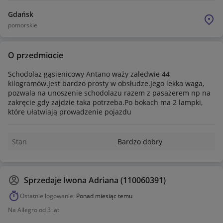
Gdańsk
pomorskie
O przedmiocie
Schodolaz gąsienicowy Antano waży zaledwie 44
kilogramów.Jest bardzo prosty w obsłudze.Jego lekka waga,
pozwala na unoszenie schodolazu razem z pasażerem np na
zakręcie gdy zajdzie taka potrzeba.Po bokach ma 2 lampki,
które ułatwiają prowadzenie pojazdu
Stan
Bardzo dobry
Sprzedaje
Iwona Adriana (110060391)
Ostatnie logowanie:
Ponad miesiąc temu
Na Allegro od 3 lat