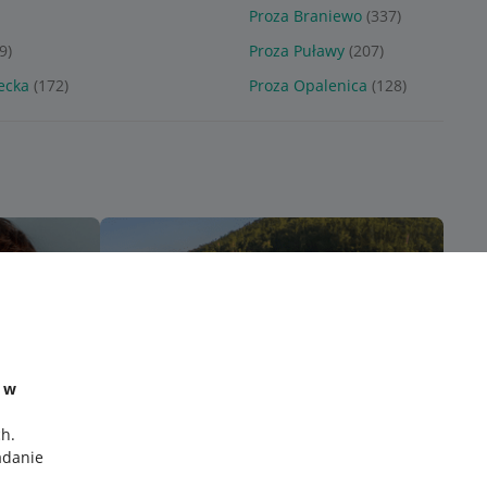
Proza Braniewo
(337)
9)
Proza Puławy
(207)
ecka
(172)
Proza Opalenica
(128)
e w
ch
.
adanie