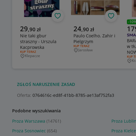
Obserwuj
Obserwuj
-
10
Popr
Aktualna cena
Aktualna cena
Aktu
29
24
17
,
90
zł
,
90
zł
Nie taki gbur
Paulo Coelho. Zahir i
BAR
straszny - Urszula
Pielgrzym
w t
RODZAJ OFERTY:
KUP TERAZ
Kacprowska
Jarosław
NO
Miejscowość
RODZAJ OFERTY:
KUP TERAZ
Klepacze
RODZA
KUP T
Miejscowość
Kr
Mie
ZGŁOŚ NARUSZENIE ZASAD
Oferta:
0764616c-ed8f-41bb-8785-ae13af752fa3
Podobne wyszukiwania
Proza Warszawa
(14761)
Proza Lubli
Proza Sosnowiec
(654)
Proza Kielce