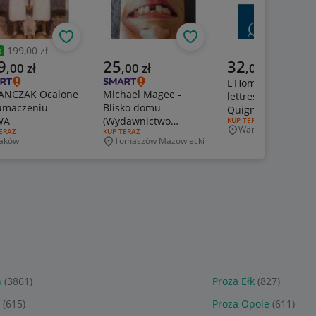
Obserwuj
Obserwuj
199,00 zł
%
zednia cena
alna cena
Aktualna cena
Aktualna cena
9
25
32
,
00
zł
,
00
zł
,
00
zł
L'Homme aux trois
ANCZAK Ocalone
Michael Magee -
lettres Pascal
łumaczeniu
Blisko domu
Quignard
WA
(Wydawnictwo
RODZAJ OFERTY:
KUP TERAZ
Warszawa
J OFERTY:
ERAZ
RODZAJ OFERTY:
KUP TERAZ
Czarne 2026)
Miejscowość
aków
Tomaszów Mazowiecki
jscowość
Miejscowość
n
(3861)
Proza Ełk
(827)
(615)
Proza Opole
(611)