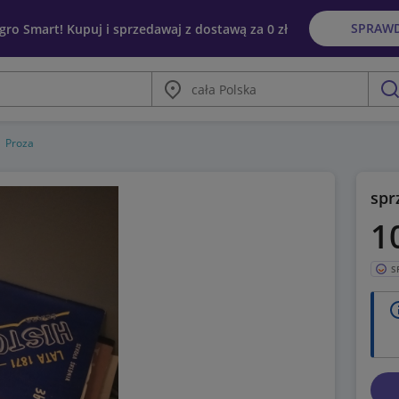
SPRAW
egro Smart! Kupuj i sprzedawaj z dostawą za 0 zł
Miasto
szu
Proza
spr
1
S