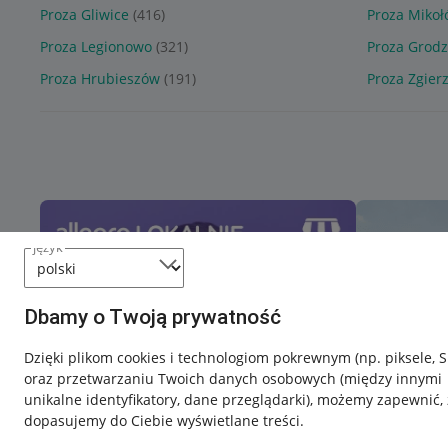
Proza Gliwice
(416)
Proza Miko
Proza Legionowo
(321)
Proza Grodz
Proza Hrubieszów
(191)
Proza Zgier
język
Dbamy o Twoją prywatność
Dzięki plikom cookies i technologiom pokrewnym
(np. piksele, 
oraz przetwarzaniu Twoich danych osobowych
(między innymi
unikalne identyfikatory, dane przeglądarki)
, możemy zapewnić, 
dopasujemy do Ciebie wyświetlane treści.