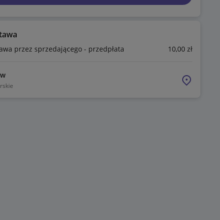
tawa
awa przez sprzedającego - przedpłata
10
,00
zł
ów
rskie