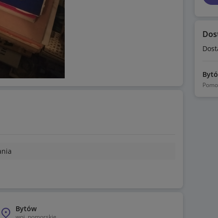
Dos
Dost
Byt
Pomo
ania
Bytów
woj.
pomorskie