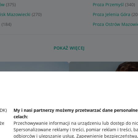
łów
(375)
Proza Przemyśl
(340)
isk Mazowiecki
(270)
Proza Jelenia Góra
(20
z
(184)
Proza Ostrów Mazowi
POKAŻ WIĘCEJ
SDK)
My i nasi partnerzy możemy przetwarzać dane personaln
celach:
że
Przechowywanie informacji na urządzeniu lub dostęp do ni
Spersonalizowane reklamy i treści, pomiar reklam i treści, b
odbiorców i ulepszanie usług
.
Zapewnienie bezpieczeństwa,