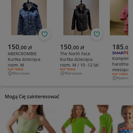
Obserwuj
Obserwuj
Aktualna cena
Aktualna cena
Aktualna 
150
150
185
,
00
zł
,
00
zł
,
00
ABERCROMBIE
The North Face
Komplet n
Kurtka dziecięca
Kurtka dziecięca
handmade
rozm. M
rozm. M / 10 -12 lat
miesiące
RODZAJ OFERTY:
KUP TERAZ
RODZAJ OFERTY:
KUP TERAZ
Warszawa
Warszawa
RODZAJ OFERT
KUP TERAZ
kombinezo
Miejscowość
Miejscowość
Radom
Miejscowo
buciki róż
Mogą Cię zainteresować