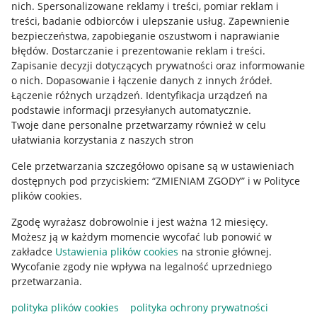
nich
.
Spersonalizowane reklamy i treści, pomiar reklam i
Allegro Gadane dla sprzedających
treści, badanie odbiorców i ulepszanie usług
.
Zapewnienie
bezpieczeństwa, zapobieganie oszustwom i naprawianie
Allegro Gadane dla kupujących
błędów
.
Dostarczanie i prezentowanie reklam i treści
.
Mapa miejscowości
Zapisanie decyzji dotyczących prywatności oraz informowanie
o nich
.
Dopasowanie i łączenie danych z innych źródeł
.
Informacje prawne
Łączenie różnych urządzeń
.
Identyfikacja urządzeń na
podstawie informacji przesyłanych automatycznie
.
Twoje dane personalne przetwarzamy również w celu
Regulamin
ułatwiania korzystania z naszych stron
Polityka plików "cookies"
Cele przetwarzania szczegółowo opisane są w ustawieniach
Ustawienia plików "cookies"
dostępnych pod przyciskiem: “ZMIENIAM ZGODY” i w Polityce
plików cookies.
Udostępnianie lokalizacji
Zgodę wyrażasz dobrowolnie i jest ważna 12 miesięcy.
Informacje dla Aktu o Usługach Cyfrowych
Możesz ją w każdym momencie wycofać lub ponowić w
zakładce
Ustawienia plików cookies
na stronie głównej.
Pobierz aplikację
Wycofanie zgody nie wpływa na legalność uprzedniego
przetwarzania.
polityka plików cookies
polityka ochrony prywatności