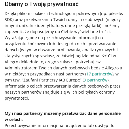
Dbamy o Twoją prywatność
Dzięki plikom cookies i technologiom pokrewnym
(np. piksele,
SDK)
oraz przetwarzaniu Twoich danych osobowych
(między
innymi unikalne identyfikatory, dane przeglądarki)
, możemy
zapewnić, że dopasujemy do Ciebie wyświetlane treści.
Wyrażając zgodę na przechowywanie informacji na
urządzeniu końcowym lub dostęp do nich i przetwarzanie
danych (w tym w obszarze profilowania, analiz rynkowych i
statystycznych) sprawiasz, że łatwiej będzie odnaleźć Ci w
Allegro dokładnie to, czego szukasz i potrzebujesz.
Administratorem Twoich danych osobowych będzie Allegro a
w niektórych przypadkach nasi partnerzy (
17
partnerów
), w
tym tzw. “Zaufani Partnerzy IAB Europe” (
9
partnerów
).
Informacja o celach przetwarzania danych osobowych przez
naszych partnerów znajduje się w ich politykach ochrony
prywatności.
Przydatne informacje
Jak to działa
My i nasi partnerzy możemy przetwarzać dane personalne
w celach:
Napisz do nas
Przechowywanie informacji na urządzeniu lub dostęp do