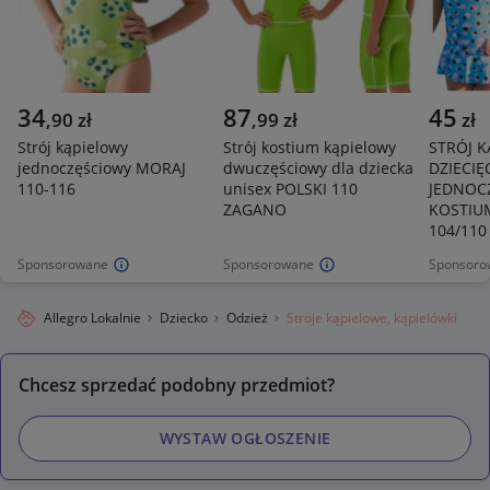
34
87
45
,
90
zł
,
99
zł
zł
Strój kąpielowy
Strój kostium kąpielowy
STRÓJ 
jednoczęściowy MORAJ
dwuczęściowy dla dziecka
DZIECIĘ
110-116
unisex POLSKI 110
JEDNOC
ZAGANO
KOSTIU
104/110
Sponsorowane
Sponsorowane
Sponsoro
Allegro Lokalnie
Dziecko
Odzież
Stroje kąpielowe, kąpielówki
Chcesz sprzedać podobny przedmiot?
WYSTAW OGŁOSZENIE