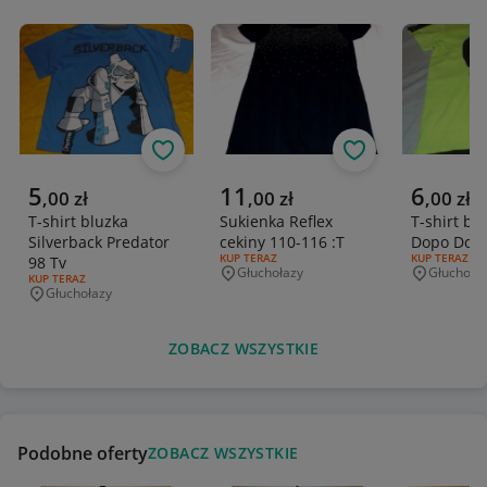
Obserwuj
Obserwuj
Aktualna cena
Aktualna cena
Aktualna 
5
11
6
,
00
zł
,
00
zł
,
00
zł
T-shirt bluzka
Sukienka Reflex
T-shirt bl
Silverback Predator
cekiny 110-116 :T
Dopo Dopo
RODZAJ OFERTY:
KUP TERAZ
RODZAJ OFERT
KUP TERAZ
98 Tv
Głuchołazy
Głuchoła
Miejscowość
Miejscowo
RODZAJ OFERTY:
KUP TERAZ
Głuchołazy
Miejscowość
ZOBACZ WSZYSTKIE
Podobne oferty
ZOBACZ WSZYSTKIE