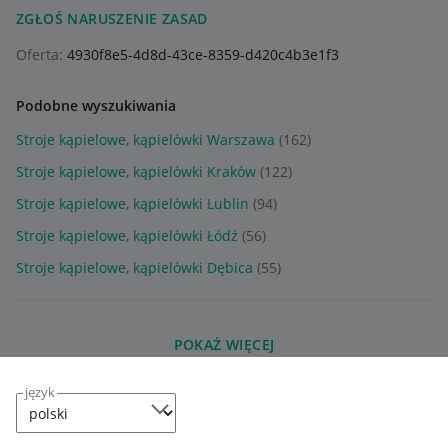
ZGŁOŚ NARUSZENIE ZASAD
Oferta:
4930f8e5-4d8d-43ce-8359-d420c4b3e1f3
Podobne wyszukiwania
Stroje kąpielowe, kąpielówki Warszawa
(162)
Stroje kąpielowe, kąpielówki Kraków
(122)
Stroje kąpielowe, kąpielówki Lublin
(94)
Stroje kąpielowe, kąpielówki Łódź
(56)
Stroje kąpielowe, kąpielówki Dębica
(55)
POKAŻ WIĘCEJ
język