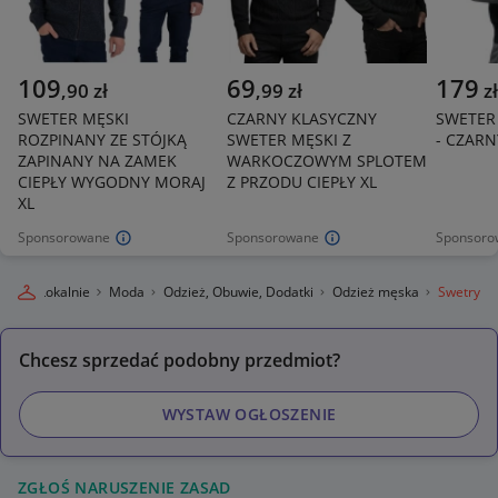
109
69
179
,
90
zł
,
99
zł
zł
SWETER MĘSKI
CZARNY KLASYCZNY
SWETER
ROZPINANY ZE STÓJKĄ
SWETER MĘSKI Z
- CZARNY
ZAPINANY NA ZAMEK
WARKOCZOWYM SPLOTEM
CIEPŁY WYGODNY MORAJ
Z PRZODU CIEPŁY XL
XL
Sponsorowane
Sponsorowane
Sponsoro
llegro Lokalnie
Moda
Odzież, Obuwie, Dodatki
Odzież męska
Swetry
Chcesz sprzedać podobny przedmiot?
WYSTAW OGŁOSZENIE
ZGŁOŚ NARUSZENIE ZASAD