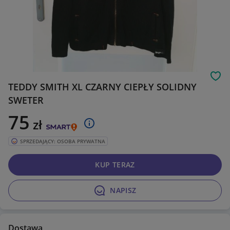
Obs
TEDDY SMITH XL CZARNY CIEPŁY SOLIDNY
SWETER
75
zł
SPRZEDAJĄCY: OSOBA PRYWATNA
KUP TERAZ
NAPISZ
Dostawa