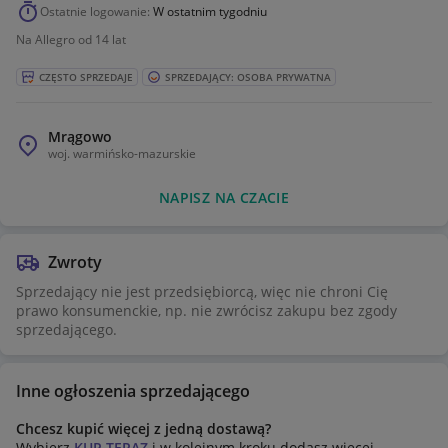
Ostatnie logowanie:
W ostatnim tygodniu
Na Allegro od 14 lat
CZĘSTO SPRZEDAJE
SPRZEDAJĄCY: OSOBA PRYWATNA
Mrągowo
woj.
warmińsko-mazurskie
NAPISZ NA CZACIE
Zwroty
Sprzedający nie jest przedsiębiorcą, więc nie chroni Cię
prawo konsumenckie, np. nie zwrócisz zakupu bez zgody
sprzedającego.
Inne ogłoszenia sprzedającego
Chcesz kupić więcej z jedną dostawą?
Wybierz
KUP TERAZ
i w kolejnym kroku dodasz więcej