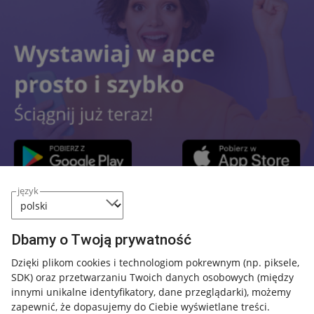
język
Przydatne informacje
Dbamy o Twoją prywatność
Jak to działa
Dzięki plikom cookies i technologiom pokrewnym
(np. piksele,
SDK)
oraz przetwarzaniu Twoich danych osobowych
(między
Napisz do nas
innymi unikalne identyfikatory, dane przeglądarki)
, możemy
Allegro Gadane dla sprzedających
zapewnić, że dopasujemy do Ciebie wyświetlane treści.