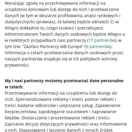
Wyrażając zgodę na przechowywanie informacji na
Allegro Gadane dla kupujących
urządzeniu końcowym lub dostęp do nich i przetwarzanie
danych (w tym w obszarze profilowania, analiz rynkowych i
Mapa miejscowości
statystycznych) sprawiasz, że łatwiej będzie odnaleźć Ci w
Allegro dokładnie to, czego szukasz i potrzebujesz.
Informacje prawne
Administratorem Twoich danych osobowych będzie Allegro a
w niektórych przypadkach nasi partnerzy (
17
partnerów
), w
Regulamin
tym tzw. “Zaufani Partnerzy IAB Europe” (
9
partnerów
).
Informacja o celach przetwarzania danych osobowych przez
Polityka plików "cookies"
naszych partnerów znajduje się w ich politykach ochrony
prywatności.
Ustawienia plików "cookies"
Udostępnianie lokalizacji
My i nasi partnerzy możemy przetwarzać dane personalne
Informacje dla Aktu o Usługach Cyfrowych
w celach:
Przechowywanie informacji na urządzeniu lub dostęp do
nich
.
Spersonalizowane reklamy i treści, pomiar reklam i
Pobierz aplikację
treści, badanie odbiorców i ulepszanie usług
.
Zapewnienie
bezpieczeństwa, zapobieganie oszustwom i naprawianie
błędów
.
Dostarczanie i prezentowanie reklam i treści
.
Zapisanie decyzji dotyczących prywatności oraz informowanie
o nich
.
Dopasowanie i łączenie danych z innych źródeł
.