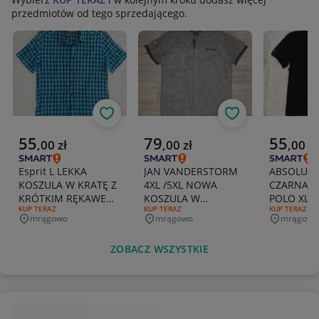
przedmiotów od tego sprzedającego.
Obserwuj
Obserwuj
Aktualna cena
Aktualna cena
Aktualna 
55
79
55
,
00
zł
,
00
zł
,
00
zł
Esprit L LEKKA
JAN VANDERSTORM
ABSOLUT 
KOSZULA W KRATĘ Z
4XL /5XL NOWA
CZARNA K
KRÓTKIM RĘKAWEM
KOSZULA W
POLO XL
RODZAJ OFERTY:
KUP TERAZ
RODZAJ OFERTY:
KUP TERAZ
RODZAJ OFERT
KUP TERAZ
BAWEŁNA
PASECZKI BAWEŁNA
mrągowo
mrągowo
mrągowo
Miejscowość
Miejscowość
Miejscowo
ZOBACZ WSZYSTKIE