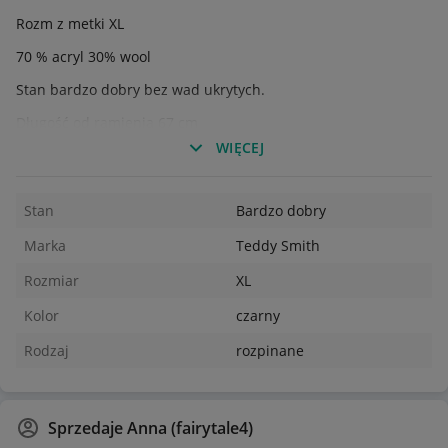
Rozm z metki XL
70 % acryl 30% wool
Stan bardzo dobry bez wad ukrytych.
Długość od ramienia 67 cm
WIĘCEJ
Szerokość pachy 62 cm x 2 i więcej
Szerokość dół 60 cm x 2 i więcej
Stan
Bardzo dobry
Rękaw od szyi 86 cm
Marka
Teddy Smith
Rękaw od pachy 53 cm
Rozmiar
XL
Kolor
czarny
Rodzaj
rozpinane
Sprzedaje
Anna (fairytale4)