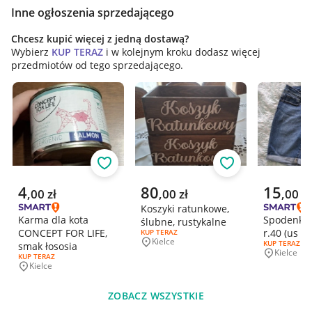
Inne ogłoszenia sprzedającego
Chcesz kupić więcej z jedną dostawą?
Wybierz
KUP TERAZ
i w kolejnym kroku dodasz więcej
przedmiotów od tego sprzedającego.
Obserwuj
Obserwuj
Aktualna cena
Aktualna cena
Aktualna 
4
80
15
,
00
zł
,
00
zł
,
00
zł
Koszyki ratunkowe,
Karma dla kota
Spodenki 
ślubne, rustykalne
CONCEPT FOR LIFE,
r.40 (us 8)
RODZAJ OFERTY:
KUP TERAZ
Kielce
RODZAJ OFERT
KUP TERAZ
smak łososia
Miejscowość
Kielce
Miejscowo
RODZAJ OFERTY:
KUP TERAZ
Kielce
Miejscowość
ZOBACZ WSZYSTKIE