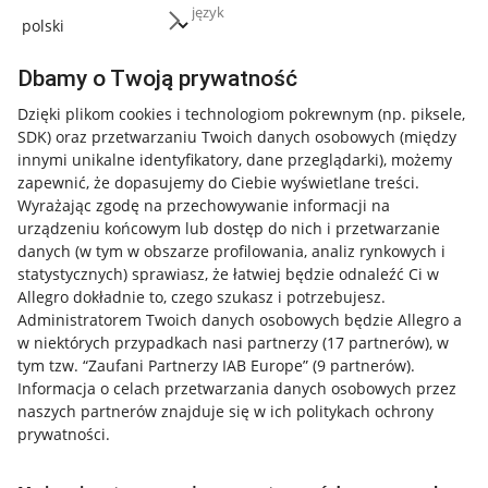
język
Dbamy o Twoją prywatność
Dzięki plikom cookies i technologiom pokrewnym
(np. piksele,
SDK)
oraz przetwarzaniu Twoich danych osobowych
(między
innymi unikalne identyfikatory, dane przeglądarki)
, możemy
zapewnić, że dopasujemy do Ciebie wyświetlane treści.
Wyrażając zgodę na przechowywanie informacji na
urządzeniu końcowym lub dostęp do nich i przetwarzanie
danych (w tym w obszarze profilowania, analiz rynkowych i
statystycznych) sprawiasz, że łatwiej będzie odnaleźć Ci w
Allegro dokładnie to, czego szukasz i potrzebujesz.
Administratorem Twoich danych osobowych będzie Allegro a
w niektórych przypadkach nasi partnerzy (
17
partnerów
), w
tym tzw. “Zaufani Partnerzy IAB Europe” (
9
partnerów
).
Przydatne informacje
Informacja o celach przetwarzania danych osobowych przez
naszych partnerów znajduje się w ich politykach ochrony
prywatności.
Jak to działa
Napisz do nas