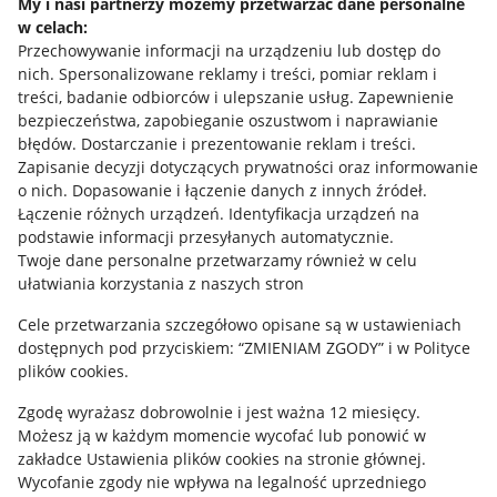
My i nasi partnerzy możemy przetwarzać dane personalne
Allegro Gadane dla sprzedających
w celach:
Przechowywanie informacji na urządzeniu lub dostęp do
Allegro Gadane dla kupujących
nich
.
Spersonalizowane reklamy i treści, pomiar reklam i
treści, badanie odbiorców i ulepszanie usług
.
Zapewnienie
Mapa miejscowości
bezpieczeństwa, zapobieganie oszustwom i naprawianie
błędów
.
Dostarczanie i prezentowanie reklam i treści
.
Informacje prawne
Zapisanie decyzji dotyczących prywatności oraz informowanie
o nich
.
Dopasowanie i łączenie danych z innych źródeł
.
Regulamin
Łączenie różnych urządzeń
.
Identyfikacja urządzeń na
podstawie informacji przesyłanych automatycznie
.
Polityka plików "cookies"
Twoje dane personalne przetwarzamy również w celu
ułatwiania korzystania z naszych stron
Ustawienia plików "cookies"
Cele przetwarzania szczegółowo opisane są w ustawieniach
Udostępnianie lokalizacji
dostępnych pod przyciskiem: “ZMIENIAM ZGODY” i w Polityce
Informacje dla Aktu o Usługach Cyfrowych
plików cookies.
Zgodę wyrażasz dobrowolnie i jest ważna 12 miesięcy.
Pobierz aplikację
Możesz ją w każdym momencie wycofać lub ponowić w
zakładce
Ustawienia plików cookies
na stronie głównej.
Wycofanie zgody nie wpływa na legalność uprzedniego