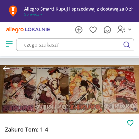
Allegro Smart! Kupuj i sprzedawaj z dostawą za 0 zł
Sprawdź »
Otwórz menu z kategoriami
szukaj
Obs
Zakuro Tom: 1-4