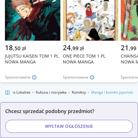
18
24
21
,
50
zł
,
99
zł
,
99
JUJUTSU KAISEN TOM 1 PL
ONE PIECE TOM 1 PL
CHAINS
NOWA MANGA
NOWA MANGA
NOWA 
Sponsorowane
Sponsorowane
Sponsoro
Allegro Lokalnie
Kultura i rozrywka
Komiksy
Manga i komiks japoński
Chcesz sprzedać podobny przedmiot?
WYSTAW OGŁOSZENIE