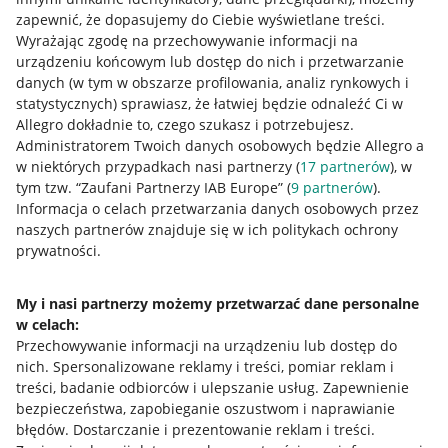
Allegro Gadane dla sprzedających
zapewnić, że dopasujemy do Ciebie wyświetlane treści.
Wyrażając zgodę na przechowywanie informacji na
Allegro Gadane dla kupujących
urządzeniu końcowym lub dostęp do nich i przetwarzanie
danych (w tym w obszarze profilowania, analiz rynkowych i
Mapa miejscowości
statystycznych) sprawiasz, że łatwiej będzie odnaleźć Ci w
Allegro dokładnie to, czego szukasz i potrzebujesz.
Informacje prawne
Administratorem Twoich danych osobowych będzie Allegro a
w niektórych przypadkach nasi partnerzy (
17
partnerów
), w
Regulamin
tym tzw. “Zaufani Partnerzy IAB Europe” (
9
partnerów
).
Informacja o celach przetwarzania danych osobowych przez
Polityka plików "cookies"
naszych partnerów znajduje się w ich politykach ochrony
prywatności.
Ustawienia plików "cookies"
Udostępnianie lokalizacji
My i nasi partnerzy możemy przetwarzać dane personalne
Informacje dla Aktu o Usługach Cyfrowych
w celach:
Przechowywanie informacji na urządzeniu lub dostęp do
nich
.
Spersonalizowane reklamy i treści, pomiar reklam i
Pobierz aplikację
treści, badanie odbiorców i ulepszanie usług
.
Zapewnienie
bezpieczeństwa, zapobieganie oszustwom i naprawianie
błędów
.
Dostarczanie i prezentowanie reklam i treści
.