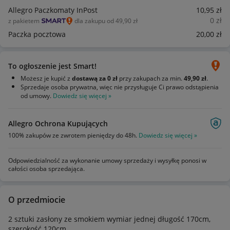
Allegro Paczkomaty InPost
10
,95
zł
0
zł
z pakietem
dla zakupu od 49,90 zł
Paczka pocztowa
20
,00
zł
To ogłoszenie jest Smart!
Możesz je kupić z
dostawą za 0 zł
przy zakupach za min.
49,90 zł
.
Sprzedaje osoba prywatna, więc nie przysługuje Ci prawo odstąpienia
od umowy.
Dowiedz się więcej »
Allegro Ochrona Kupujących
100% zakupów ze zwrotem pieniędzy do 48h.
Dowiedz się więcej »
Odpowiedzialność za wykonanie umowy sprzedaży i wysyłkę ponosi w
całości osoba sprzedająca.
O przedmiocie
2 sztuki zasłony ze smokiem wymiar jednej długość 170cm,
szerokość 120cm