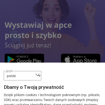
język
Przydatne informacje
Dbamy o Twoją prywatność
Jak to działa
Dzięki plikom cookies i technologiom pokrewnym
(np. piksele,
SDK)
oraz przetwarzaniu Twoich danych osobowych
(między
Napisz do nas
innymi unikalne identyfikatory, dane przeglądarki)
, możemy