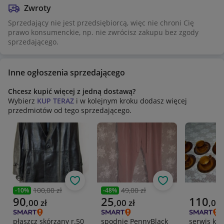
Zwroty
Sprzedający nie jest przedsiębiorcą, więc nie chroni Cię
prawo konsumenckie, np. nie zwrócisz zakupu bez zgody
sprzedającego.
Inne ogłoszenia sprzedającego
Chcesz kupić więcej z jedną dostawą?
Wybierz
KUP TERAZ
i w kolejnym kroku dodasz więcej
przedmiotów od tego sprzedającego.
Obserwuj
Obserwuj
100,00 zł
49,00 zł
-
10
%
-
48
%
Poprzednia cena
Poprzednia cena
Aktualna cena
Aktualna cena
Aktualna 
90
25
110
,
00
zł
,
00
zł
,
00
płaszcz skórzany r.50
spodnie PennyBlack
serwis kawowy