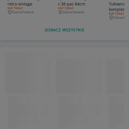
retro vintage
r.38 pas 84cm
Tułowice PRL
RODZAJ OFERTY:
KUP TERAZ
RODZAJ OFERTY:
KUP TERAZ
komplet
Starachowice
Starachowice
Miejscowość
Miejscowość
RODZAJ OFERT
KUP TERAZ
Staracho
Miejscowo
ZOBACZ WSZYSTKIE