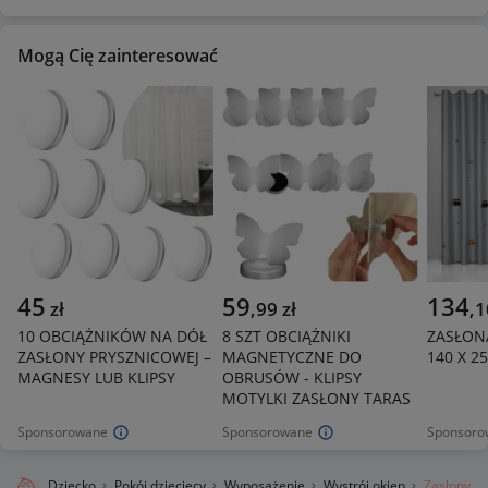
Mogą Cię zainteresować
45
59
134
zł
,
99
zł
,
1
10 OBCIĄŻNIKÓW NA DÓŁ
8 SZT OBCIĄŻNIKI
ZASŁON
ZASŁONY PRYSZNICOWEJ –
MAGNETYCZNE DO
140 X 2
MAGNESY LUB KLIPSY
OBRUSÓW - KLIPSY
MOTYLKI ZASŁONY TARAS
Sponsorowane
Sponsorowane
Sponsoro
alnie
Dziecko
Pokój dziecięcy
Wyposażenie
Wystrój okien
Zasłony