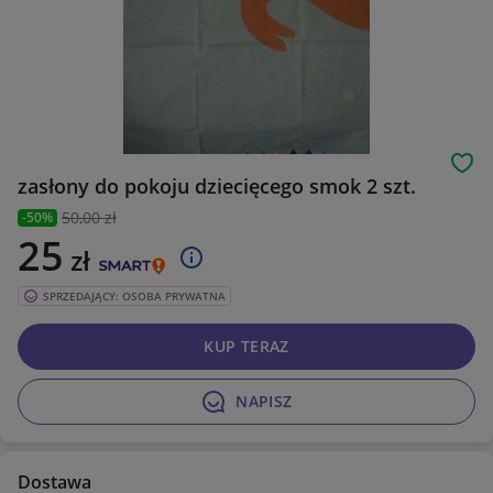
Obs
zasłony do pokoju dziecięcego smok 2 szt.
50
,00 zł
-50%
25
zł
SPRZEDAJĄCY: OSOBA PRYWATNA
KUP TERAZ
NAPISZ
Dostawa