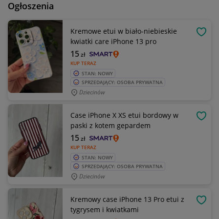
Ogłoszenia
Kremowe etui w biało-niebieskie
OBSE
kwiatki care iPhone 13 pro
15
zł
KUP TERAZ
STAN: NOWY
SPRZEDAJĄCY: OSOBA PRYWATNA
Dziecinów
Case iPhone X XS etui bordowy w
OBSE
paski z kotem gepardem
15
zł
KUP TERAZ
STAN: NOWY
SPRZEDAJĄCY: OSOBA PRYWATNA
Dziecinów
Kremowy case iPhone 13 Pro etui z
OBSE
tygrysem i kwiatkami