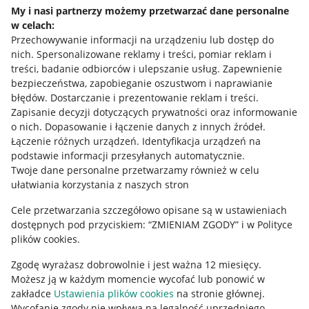
Napisz do nas
My i nasi partnerzy możemy przetwarzać dane personalne
w celach:
Allegro Gadane dla sprzedających
Przechowywanie informacji na urządzeniu lub dostęp do
Allegro Gadane dla kupujących
nich
.
Spersonalizowane reklamy i treści, pomiar reklam i
treści, badanie odbiorców i ulepszanie usług
.
Zapewnienie
Mapa miejscowości
bezpieczeństwa, zapobieganie oszustwom i naprawianie
błędów
.
Dostarczanie i prezentowanie reklam i treści
.
Informacje prawne
Zapisanie decyzji dotyczących prywatności oraz informowanie
o nich
.
Dopasowanie i łączenie danych z innych źródeł
.
Regulamin
Łączenie różnych urządzeń
.
Identyfikacja urządzeń na
podstawie informacji przesyłanych automatycznie
.
Polityka plików "cookies"
Twoje dane personalne przetwarzamy również w celu
ułatwiania korzystania z naszych stron
Ustawienia plików "cookies"
Cele przetwarzania szczegółowo opisane są w ustawieniach
Udostępnianie lokalizacji
dostępnych pod przyciskiem: “ZMIENIAM ZGODY” i w Polityce
Informacje dla Aktu o Usługach Cyfrowych
plików cookies.
Zgodę wyrażasz dobrowolnie i jest ważna 12 miesięcy.
Pobierz aplikację
Możesz ją w każdym momencie wycofać lub ponowić w
zakładce
Ustawienia plików cookies
na stronie głównej.
Wycofanie zgody nie wpływa na legalność uprzedniego