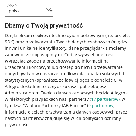
język
Dbamy o Twoją prywatność
Dzięki plikom cookies i technologiom pokrewnym
(np. piksele,
SDK)
oraz przetwarzaniu Twoich danych osobowych
(między
innymi unikalne identyfikatory, dane przeglądarki)
, możemy
zapewnić, że dopasujemy do Ciebie wyświetlane treści.
Wyrażając zgodę na przechowywanie informacji na
urządzeniu końcowym lub dostęp do nich i przetwarzanie
danych (w tym w obszarze profilowania, analiz rynkowych i
statystycznych) sprawiasz, że łatwiej będzie odnaleźć Ci w
Allegro dokładnie to, czego szukasz i potrzebujesz.
Administratorem Twoich danych osobowych będzie Allegro a
w niektórych przypadkach nasi partnerzy (
17
partnerów
), w
tym tzw. “Zaufani Partnerzy IAB Europe” (
9
partnerów
).
Przydatne informacje
Informacja o celach przetwarzania danych osobowych przez
naszych partnerów znajduje się w ich politykach ochrony
prywatności.
Jak to działa