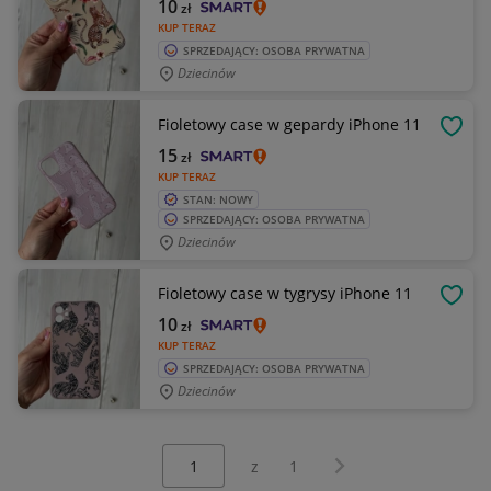
10
zł
KUP TERAZ
SPRZEDAJĄCY: OSOBA PRYWATNA
Dziecinów
Fioletowy case w gepardy iPhone 11
OBSE
15
zł
KUP TERAZ
STAN: NOWY
SPRZEDAJĄCY: OSOBA PRYWATNA
Dziecinów
Fioletowy case w tygrysy iPhone 11
OBSE
10
zł
KUP TERAZ
SPRZEDAJĄCY: OSOBA PRYWATNA
Dziecinów
Wybierz stronę:
Następna strona
z
1