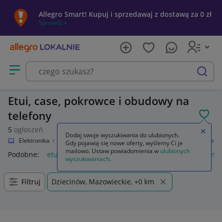
Allegro Smart! Kupuj i sprzedawaj z dostawą za 0 zł
Sprawdź »
Otwórz menu z kategoriami
szukaj
Etui, case, pokrowce i obudowy na
telefony
POL
5
ogłoszeń
Zamkn
Dodaj swoje wyszukiwania do ulubionych.
lnie
Elektronika
Telefony i Akcesoria
Akcesoria GSM
Etui i pokrowce
Gdy pojawią się nowe oferty, wyślemy Ci je
mailowo. Ustaw powiadomienia w
ulubionych
Podobne:
etui i pokrowce
etui i pokrowce na słuchawki
etu
wyszukiwaniach
.
Filtruj
Dziecinów, Mazowieckie, +0 km