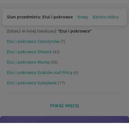
Stan przedmiotu: Etui i pokrowce
Nowy
Bardzo dobry
Zobacz w innej lokalizacji
"Etui i pokrowce"
Etui i pokrowce Celestynów
(7)
Etui i pokrowce Otwock
(43)
Etui i pokrowce Warka
(58)
Etui i pokrowce Grabów nad Pilicą
(6)
Etui i pokrowce Sulejówek
(17)
POKAŻ WIĘCEJ