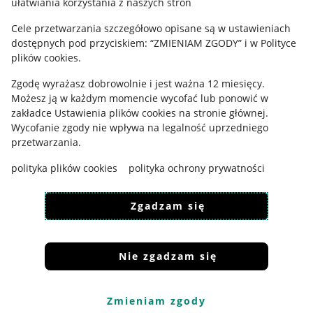
ułatwiania korzystania z naszych stron
Ustawienia plików "cookies"
Cele przetwarzania szczegółowo opisane są w ustawieniach
Udostępnianie lokalizacji
dostępnych pod przyciskiem: “ZMIENIAM ZGODY” i w Polityce
Informacje dla Aktu o Usługach Cyfrowych
plików cookies.
Zgodę wyrażasz dobrowolnie i jest ważna 12 miesięcy.
Pobierz aplikację
Możesz ją w każdym momencie wycofać lub ponowić w
zakładce
Ustawienia plików cookies
na stronie głównej.
Wycofanie zgody nie wpływa na legalność uprzedniego
przetwarzania.
polityka plików cookies
polityka ochrony prywatności
Zgadzam się
Nie zgadzam się
Korzystanie z serwisu oznacza akceptację
regulaminu
.
Zmieniam zgody