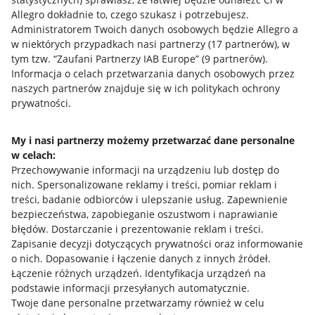
Allegro dokładnie to, czego szukasz i potrzebujesz.
Administratorem Twoich danych osobowych będzie Allegro a
w niektórych przypadkach nasi partnerzy (
17
partnerów
), w
tym tzw. “Zaufani Partnerzy IAB Europe” (
9
partnerów
).
Przydatne informacje
Informacja o celach przetwarzania danych osobowych przez
naszych partnerów znajduje się w ich politykach ochrony
prywatności.
Jak to działa
Napisz do nas
My i nasi partnerzy możemy przetwarzać dane personalne
w celach:
Allegro Gadane dla sprzedających
Przechowywanie informacji na urządzeniu lub dostęp do
Allegro Gadane dla kupujących
nich
.
Spersonalizowane reklamy i treści, pomiar reklam i
treści, badanie odbiorców i ulepszanie usług
.
Zapewnienie
Mapa miejscowości
bezpieczeństwa, zapobieganie oszustwom i naprawianie
błędów
.
Dostarczanie i prezentowanie reklam i treści
.
Informacje prawne
Zapisanie decyzji dotyczących prywatności oraz informowanie
o nich
.
Dopasowanie i łączenie danych z innych źródeł
.
Regulamin
Łączenie różnych urządzeń
.
Identyfikacja urządzeń na
podstawie informacji przesyłanych automatycznie
.
Polityka plików "cookies"
Twoje dane personalne przetwarzamy również w celu