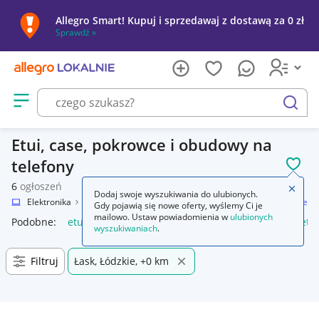
Allegro Smart! Kupuj i sprzedawaj z dostawą za 0 zł
Sprawdź »
Otwórz menu z kategoriami
szukaj
Etui, case, pokrowce i obudowy na
telefony
POL
6
ogłoszeń
Zamkn
Dodaj swoje wyszukiwania do ulubionych.
lnie
Elektronika
Telefony i Akcesoria
Akcesoria GSM
Etui i pokrowce
Gdy pojawią się nowe oferty, wyślemy Ci je
mailowo. Ustaw powiadomienia w
ulubionych
Podobne:
etui i pokrowce
etui i pokrowce na słuchawki
etu
wyszukiwaniach
.
Filtruj
Łask, Łódzkie, +0 km