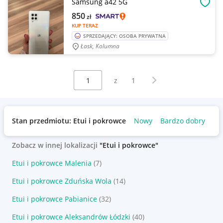
Samsung a42 5G
OBSE
850
zł
KUP TERAZ
SPRZEDAJĄCY: OSOBA PRYWATNA
Łask, Kolumna
Wybierz stronę:
Następna strona
z
1
Stan przedmiotu: Etui i pokrowce
Nowy
Bardzo dobry
Zobacz w innej lokalizacji
"Etui i pokrowce"
Etui i pokrowce Malenia
(7)
Etui i pokrowce Zduńska Wola
(14)
Etui i pokrowce Pabianice
(32)
Etui i pokrowce Aleksandrów Łódzki
(40)