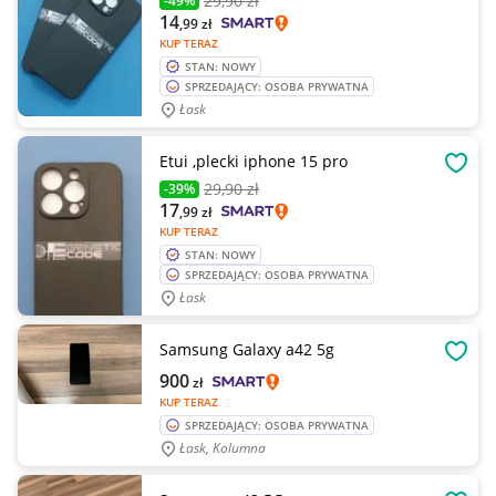
29
,90 zł
-49%
14
,99
zł
KUP TERAZ
STAN: NOWY
SPRZEDAJĄCY: OSOBA PRYWATNA
Łask
Etui ,plecki iphone 15 pro
OBSE
29
,90 zł
-39%
17
,99
zł
KUP TERAZ
STAN: NOWY
SPRZEDAJĄCY: OSOBA PRYWATNA
Łask
Samsung Galaxy a42 5g
OBSE
900
zł
KUP TERAZ
SPRZEDAJĄCY: OSOBA PRYWATNA
Łask, Kolumna