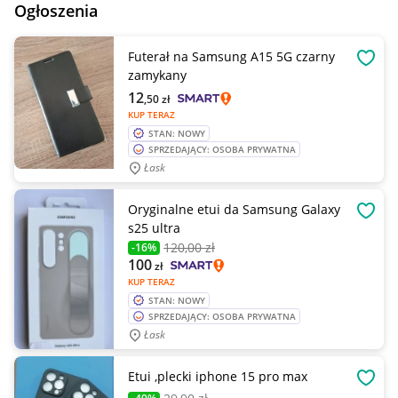
Ogłoszenia
Futerał na Samsung A15 5G czarny
OBSE
zamykany
12
,50
zł
KUP TERAZ
STAN: NOWY
SPRZEDAJĄCY: OSOBA PRYWATNA
Łask
Oryginalne etui da Samsung Galaxy
OBSE
s25 ultra
120
,00 zł
-16%
100
zł
KUP TERAZ
STAN: NOWY
SPRZEDAJĄCY: OSOBA PRYWATNA
Łask
Etui ,plecki iphone 15 pro max
OBSE