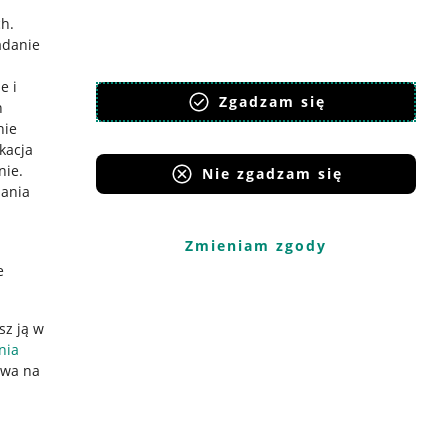
ch
.
adanie
e i
Zgadzam się
h
nie
ikacja
nie
.
Nie zgadzam się
iania
Zmieniam zgody
e
sz ją w
nia
ywa na