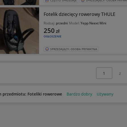
CZĘSTO SPRZEDAJE
SPRZEDAJĄCY: OSOBA PRYW
Fotelik dziecięcy rowerowy THULE
Rodzaj:
przedni
Model:
Yepp Neext Mini
250
zł
OGŁOSZENIE
SPRZEDAJĄCY: OSOBA PRYWATNA
Wybierz stronę:
n przedmiotu: Foteliki rowerowe
Bardzo dobry
Używany