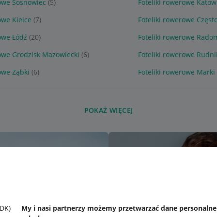
rowe Sosnowiec
(5)
Foteliki rowerowe Katow
owe Kielce
(7)
Foteliki rowerowe Częs
rowe Łódź
(20)
Foteliki rowerowe Rado
rowe Grodzisk Mazowiecki
(6)
Foteliki rowerowe Rudn
owe Ząbki
(6)
Foteliki rowerowe Marki
POKAŻ WIĘCEJ
SDK)
My i nasi partnerzy możemy przetwarzać dane personaln