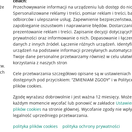
celach:
że
Przechowywanie informacji na urządzeniu lub dostęp do ni
Spersonalizowane reklamy i treści, pomiar reklam i treści, b
odbiorców i ulepszanie usług
.
Zapewnienie bezpieczeństwa,
zapobieganie oszustwom i naprawianie błędów
.
Dostarczani
prezentowanie reklam i treści
.
Zapisanie decyzji dotyczącyc
prywatności oraz informowanie o nich
.
Dopasowanie i łącze
danych z innych źródeł
.
Łączenie różnych urządzeń
.
Identyf
urządzeń na podstawie informacji przesyłanych automatycz
rawne
Pobierz aplikację
Twoje dane personalne przetwarzamy również w celu ułatw
korzystania z naszych stron
zw.
ach
Cele przetwarzania szczegółowo opisane są w ustawieniach
 "cookies"
dostępnych pod przyciskiem: “ZMIENIAM ZGODY” i w Polityc
plików cookies.
ów "cookies"
Zgodę wyrażasz dobrowolnie i jest ważna 12 miesięcy. Może
okalizacji
każdym momencie wycofać lub ponowić w zakładce
Ustawie
 Aktu o Usługach Cyfrowych
plików cookies
na stronie głównej. Wycofanie zgody nie wpł
legalność uprzedniego przetwarzania.
polityka plików cookies
polityka ochrony prywatności