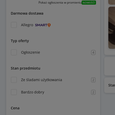
Pokaż ogłoszenia w promieniu
NOWOŚĆ!
Darmowa dostawa
Allegro
Typ oferty
Ogłoszenie
4
Stan przedmiotu
Ze śladami użytkowania
2
Sta
Bardzo dobry
2
Cena