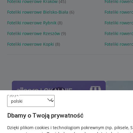
Foteliki rowerowe Kraków
(45)
Foteliki rowe
Foteliki rowerowe Bielsko-Biała
(6)
Foteliki rower
Foteliki rowerowe Rybnik
(8)
Foteliki rowe
Foteliki rowerowe Rzeszów
(9)
Foteliki rowe
Foteliki rowerowe Kopki
(8)
Foteliki rower
język
Dbamy o Twoją prywatność
Dzięki plikom cookies i technologiom pokrewnym
(np. piksele, 