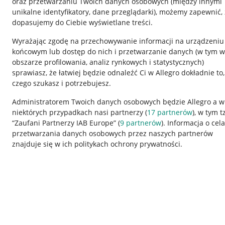
oraz przetwarzaniu Twoich danych osobowych
(między innymi
unikalne identyfikatory, dane przeglądarki)
, możemy zapewnić, 
dopasujemy do Ciebie wyświetlane treści.
Wyrażając zgodę na przechowywanie informacji na urządzeniu
końcowym lub dostęp do nich i przetwarzanie danych (w tym w
obszarze profilowania, analiz rynkowych i statystycznych)
sprawiasz, że łatwiej będzie odnaleźć Ci w Allegro dokładnie to,
czego szukasz i potrzebujesz.
Przydatne informacje
Informacje p
Administratorem Twoich danych osobowych będzie Allegro a w
niektórych przypadkach nasi partnerzy (
17
partnerów
), w tym t
Jak to działa
Regulamin
“Zaufani Partnerzy IAB Europe” (
9
partnerów
). Informacja o cel
Napisz do nas
Polityka plików
przetwarzania danych osobowych przez naszych partnerów
znajduje się w ich politykach ochrony prywatności.
Allegro Gadane dla sprzedających
Ustawienia plik
Allegro Gadane dla kupujących
Udostępnianie l
Mapa miejscowości
Informacje dla