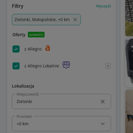
Filtry
Wyczyść
Zielonki, Małopolskie, +0 km
Oferty
NOWOŚĆ!
z Allegro
z Allegro Lokalnie
4
Lokalizacja
Miejscowość
Promień