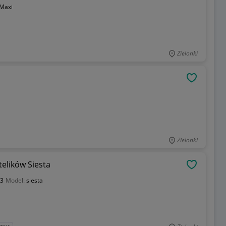
Maxi
Zielonki
OBSERWU
Zielonki
elików Siesta
OBSERWU
3
Model:
siesta