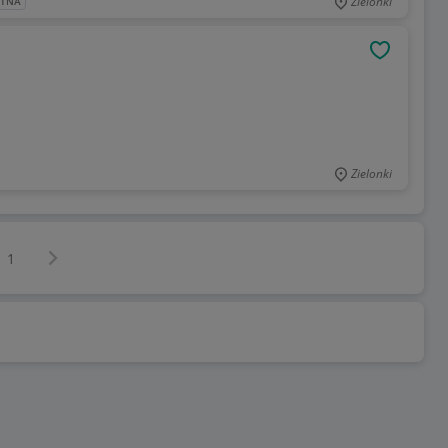
Zielonki
ATNA
OBSERWU
Zielonki
Następna strona
z
1