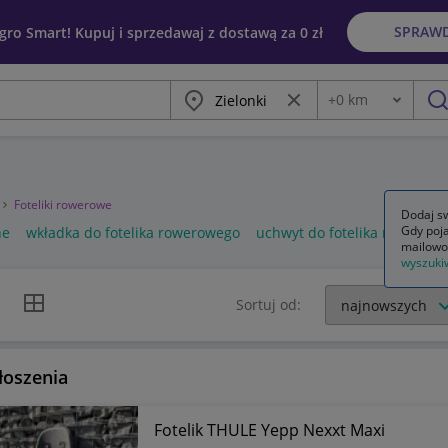
SPRAW
egro Smart! Kupuj i sprzedawaj z dostawą za 0 zł
Miasto
Wyczyść frazę
+
0
km
Odległość
szu
Foteliki rowerowe
Dodaj sw
Gdy poja
ne
wkładka do fotelika rowerowego
uchwyt do fotelika rowerow
mailowo
wyszuki
k listy
Widok siatki
Sortuj od:
łoszenia
Fotelik THULE Yepp Nexxt Maxi