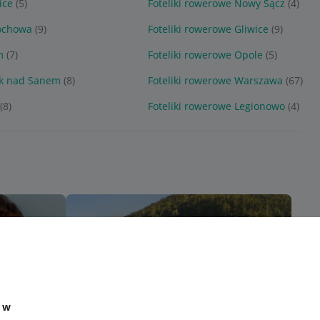
ice
(5)
Foteliki rowerowe Nowy Sącz
(4)
tochowa
(9)
Foteliki rowerowe Gliwice
(9)
m
(7)
Foteliki rowerowe Opole
(5)
ik nad Sanem
(8)
Foteliki rowerowe Warszawa
(67)
(8)
Foteliki rowerowe Legionowo
(4)
e w