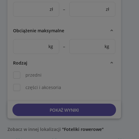
zł
–
zł
Obciążenie maksymalne
kg
–
kg
Rodzaj
przedni
części i akcesoria
POKAŻ WYNIKI
Zobacz w innej lokalizacji
"Foteliki rowerowe"