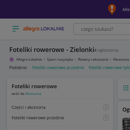
All
Otwórz menu z kategoriami
Foteliki rowerowe - Zielonki
4
ogłoszenia
Allegro Lokalnie
Sport i turystyka
Rowery i akcesoria
Akcesoria
Podobne:
foteliki rowerowe przednie
foteliki rowerowe tyl
Foteliki rowerowe
Wido
wróć do
Akcesoria
Części i akcesoria
1
Og
Foteliki rowerowe przednie
1