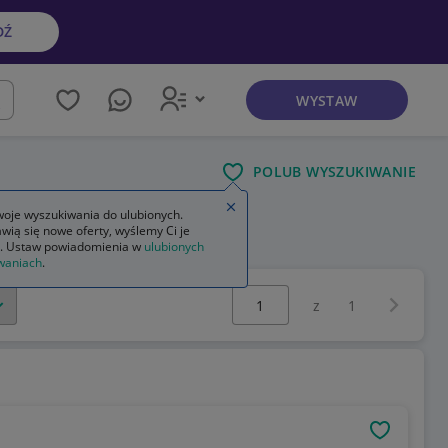
DŹ
WYSTAW
kaj
POLUB WYSZUKIWANIE
Zamknij wskazówkę
oje wyszukiwania do ulubionych.
wią się nowe oferty, wyślemy Ci je
ego
mocowanie fotelika rowerowego
. Ustaw powiadomienia w
ulubionych
waniach
.
Wybierz stronę:
Następna 
z
1
OBSERWU