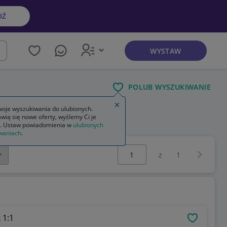
DŹ
WYSTAW
kaj
POLUB WYSZUKIWANIE
Zamknij wskazówkę
oje wyszukiwania do ulubionych.
wią się nowe oferty, wyślemy Ci je
. Ustaw powiadomienia w
ulubionych
waniach
.
Wybierz stronę:
Następna 
z
1
 1:1
OBSERWU