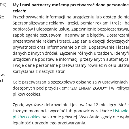
SDK)
My i nasi partnerzy możemy przetwarzać dane personaln
celach:
że
Przechowywanie informacji na urządzeniu lub dostęp do ni
Spersonalizowane reklamy i treści, pomiar reklam i treści, b
odbiorców i ulepszanie usług
.
Zapewnienie bezpieczeństwa,
zapobieganie oszustwom i naprawianie błędów
.
Dostarczani
prezentowanie reklam i treści
.
Zapisanie decyzji dotyczącyc
prywatności oraz informowanie o nich
.
Dopasowanie i łącze
danych z innych źródeł
.
Łączenie różnych urządzeń
.
Identyf
urządzeń na podstawie informacji przesyłanych automatycz
rawne
Pobierz aplikację
Twoje dane personalne przetwarzamy również w celu ułatw
korzystania z naszych stron
zw.
ach
Cele przetwarzania szczegółowo opisane są w ustawieniach
 "cookies"
dostępnych pod przyciskiem: “ZMIENIAM ZGODY” i w Polityc
plików cookies.
ów "cookies"
Zgodę wyrażasz dobrowolnie i jest ważna 12 miesięcy. Może
okalizacji
każdym momencie wycofać lub ponowić w zakładce
Ustawie
 Aktu o Usługach Cyfrowych
plików cookies
na stronie głównej. Wycofanie zgody nie wpł
legalność uprzedniego przetwarzania.