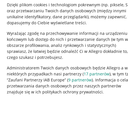
Dzięki plikom cookies i technologiom pokrewnym
(np. piksele, 
oraz przetwarzaniu Twoich danych osobowych
(między innymi
unikalne identyfikatory, dane przeglądarki)
, możemy zapewnić, 
dopasujemy do Ciebie wyświetlane treści.
Wyrażając zgodę na przechowywanie informacji na urządzeniu
końcowym lub dostęp do nich i przetwarzanie danych (w tym w
obszarze profilowania, analiz rynkowych i statystycznych)
sprawiasz, że łatwiej będzie odnaleźć Ci w Allegro dokładnie to,
czego szukasz i potrzebujesz.
Przydatne informacje
Informacje p
Administratorem Twoich danych osobowych będzie Allegro a w
niektórych przypadkach nasi partnerzy (
17
partnerów
), w tym t
Jak to działa
Regulamin
“Zaufani Partnerzy IAB Europe” (
9
partnerów
). Informacja o cel
Napisz do nas
Polityka plików
przetwarzania danych osobowych przez naszych partnerów
znajduje się w ich politykach ochrony prywatności.
Allegro Gadane dla sprzedających
Ustawienia plik
Allegro Gadane dla kupujących
Udostępnianie l
Mapa miejscowości
Informacje dla