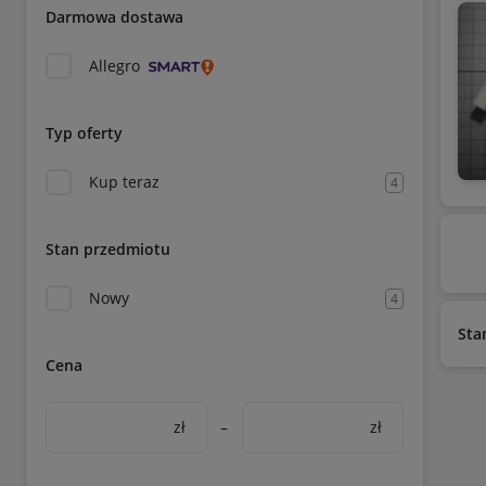
Darmowa dostawa
Allegro
Typ oferty
Kup teraz
4
Stan przedmiotu
Nowy
4
Sta
Cena
zł
–
zł