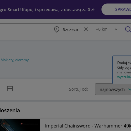
SPRAW
egro Smart! Kupuj i sprzedawaj z dostawą za 0 zł
Miasto
Wyczyść frazę
+
0
km
Odległość
szu
Makiety, dioramy
Dodaj sw
Gdy poja
mailowo
wyszuki
k listy
Widok siatki
Sortuj od:
łoszenia
Imperial Chainsword - Warhammer 40k