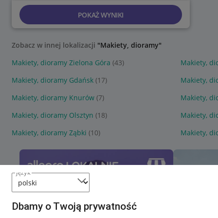
POKAŻ WYNIKI
Zobacz w innej lokalizacji
"Makiety, dioramy"
Makiety, dioramy Zielona Góra
(43)
Makiety, d
Makiety, dioramy Gdańsk
(17)
Makiety, d
Makiety, dioramy Knurów
(7)
Makiety, d
Makiety, dioramy Olsztyn
(18)
Makiety, d
Makiety, dioramy Ząbki
(10)
Makiety, d
język
Dbamy o Twoją prywatność