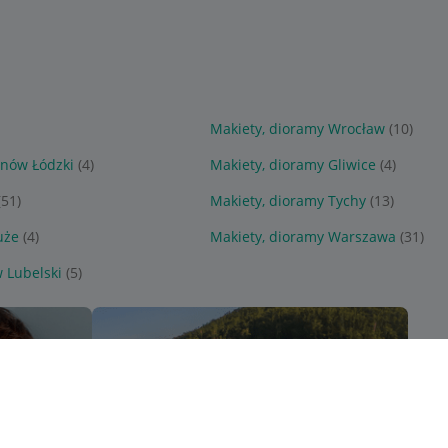
Makiety, dioramy Wrocław
(10)
ynów Łódzki
(4)
Makiety, dioramy Gliwice
(4)
(51)
Makiety, dioramy Tychy
(13)
uże
(4)
Makiety, dioramy Warszawa
(31)
 Lubelski
(5)