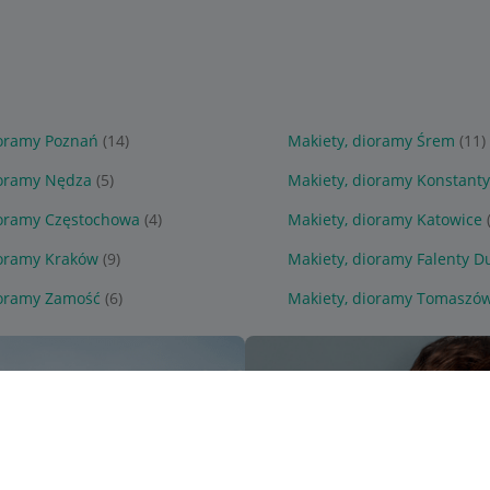
ioramy Poznań
(14)
Makiety, dioramy Śrem
(11)
ioramy Nędza
(5)
Makiety, dioramy Konstant
ioramy Częstochowa
(4)
Makiety, dioramy Katowice
ioramy Kraków
(9)
Makiety, dioramy Falenty D
ioramy Zamość
(6)
Makiety, dioramy Tomaszów