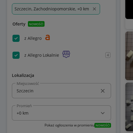
Szczecin, Zachodniopomorskie, +0 km
Oferty
NOWOŚĆ!
z Allegro
z Allegro Lokalnie
4
Lokalizacja
Miejscowość
Promień
Pokaż ogłoszenia w promieniu
NOWOŚĆ!