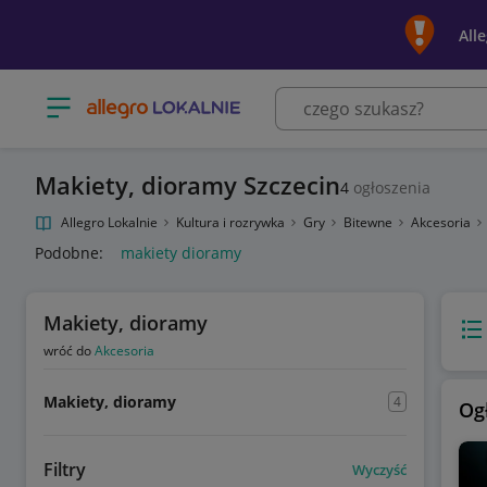
All
Otwórz menu z kategoriami
Makiety, dioramy Szczecin
4
ogłoszenia
Allegro Lokalnie
Kultura i rozrywka
Gry
Bitewne
Akcesoria
Podobne:
makiety dioramy
Makiety, dioramy
Wido
wróć do
Akcesoria
Makiety, dioramy
4
Og
Filtry
Wyczyść