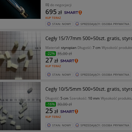
do negocjacji
695
zł
KUP TERAZ
STAN: NOWY
SPRZEDAJĄCY: OSOBA PRYWATNA
Cegły 15/7/7mm 500+50szt. gratis, st
Materiał:
styropian
Długość:
7 cm
Wysokość produkt
35
,00 zł
-22%
27
zł
KUP TERAZ
STAN: NOWY
SPRZEDAJĄCY: OSOBA PRYWATNA
Cegły 10/5/5mm 500+50szt. gratis, st
Długość:
5 cm
Szerokość:
10 mm
Wysokość produkt
30
,00 zł
-16%
25
zł
KUP TERAZ
STAN: NOWY
SPRZEDAJĄCY: OSOBA PRYWATNA