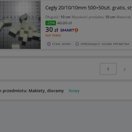
Cegły 20/10/10mm 500+50szt. gratis, 
Długość:
10 cm
Wysokość produktu:
10 cm
Materiał:
40
,00 zł
-25%
30
zł
KUP TERAZ
STAN: NOWY
SPRZEDAJĄCY: OSOBA PRYWATNA
Wybierz stronę:
n przedmiotu: Makiety, dioramy
Nowy