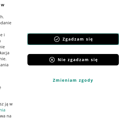
e w
ch
.
adanie
e i
Zgadzam się
h
nie
ikacja
nie
.
Nie zgadzam się
iania
Zmieniam zgody
e
sz ją w
nia
ywa na