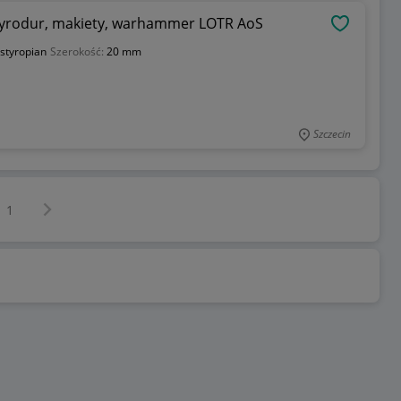
styrodur, makiety, warhammer LOTR AoS
OBSERWU
styropian
Szerokość:
20 mm
Szczecin
Następna strona
z
1