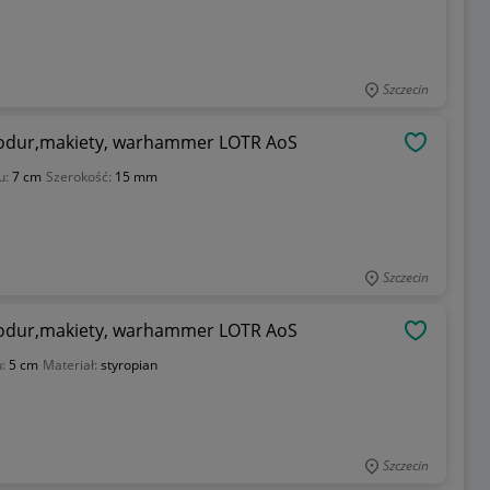
Szczecin
yrodur,makiety, warhammer LOTR AoS
OBSERWU
u:
7 cm
Szerokość:
15 mm
Szczecin
yrodur,makiety, warhammer LOTR AoS
OBSERWU
u:
5 cm
Materiał:
styropian
Szczecin