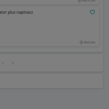
WIELICZKA
ator plus napinacz
OBSERWU
Wieliczka
Następna strona
z
1