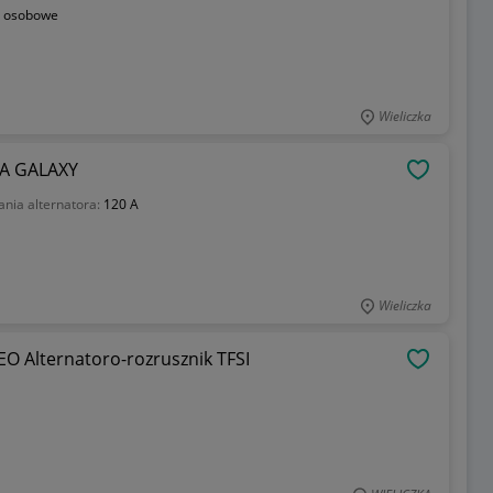
 osobowe
Wieliczka
A GALAXY
OBSERWU
ania alternatora:
120 A
Wieliczka
EO Alternatoro-rozrusznik TFSI
OBSERWU