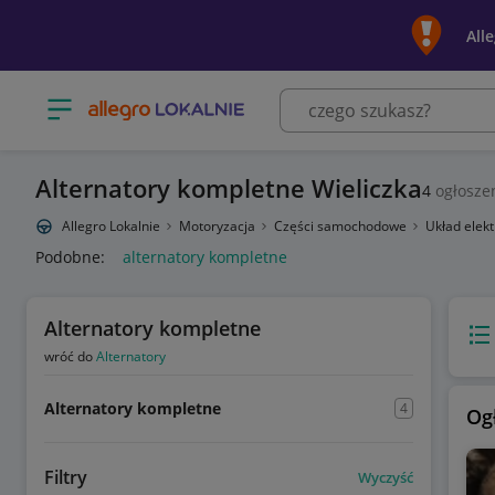
All
Otwórz menu z kategoriami
Alternatory kompletne Wieliczka
4
ogłosze
Allegro Lokalnie
Motoryzacja
Części samochodowe
Układ elek
Podobne:
alternatory kompletne
Alternatory kompletne
Wido
wróć do
Alternatory
Alternatory kompletne
4
Og
Filtry
Wyczyść