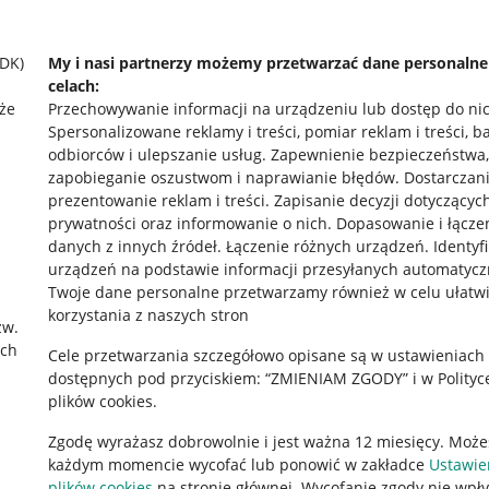
SDK)
My i nasi partnerzy możemy przetwarzać dane personaln
celach:
że
Przechowywanie informacji na urządzeniu lub dostęp do ni
Spersonalizowane reklamy i treści, pomiar reklam i treści, b
odbiorców i ulepszanie usług
.
Zapewnienie bezpieczeństwa,
zapobieganie oszustwom i naprawianie błędów
.
Dostarczani
prezentowanie reklam i treści
.
Zapisanie decyzji dotyczącyc
prywatności oraz informowanie o nich
.
Dopasowanie i łącze
danych z innych źródeł
.
Łączenie różnych urządzeń
.
Identyf
urządzeń na podstawie informacji przesyłanych automatycz
rawne
Pobierz aplikację
Twoje dane personalne przetwarzamy również w celu ułatw
korzystania z naszych stron
zw.
ach
Cele przetwarzania szczegółowo opisane są w ustawieniach
 "cookies"
dostępnych pod przyciskiem: “ZMIENIAM ZGODY” i w Polityc
plików cookies.
ów "cookies"
Zgodę wyrażasz dobrowolnie i jest ważna 12 miesięcy. Może
okalizacji
każdym momencie wycofać lub ponowić w zakładce
Ustawie
 Aktu o Usługach Cyfrowych
plików cookies
na stronie głównej. Wycofanie zgody nie wpł