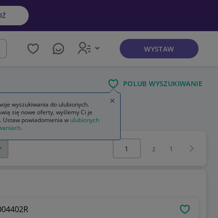
DŹ
WYSTAW
kaj
POLUB WYSZUKIWANIE
e
Zamknij wskazówkę
oje wyszukiwania do ulubionych.
wią się nowe oferty, wyślemy Ci je
. Ustaw powiadomienia w
ulubionych
waniach
.
Wybierz stronę:
Następna 
z
1
1004402R
OBSERWU