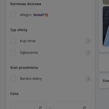
Darmowa dostawa
Allegro
Typ oferty
Kup teraz
2
Ogłoszenie
2
Stan przedmiotu
Bardzo dobry
4
Sta
Cena
zł
–
zł