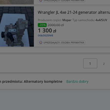
SPRZEDAJĄCY: OSOBA PRYWATNA
Wrangler JL 4xe 21-24 generator altern
Producent części:
Mopar
Typ samochodu:
4x4/SUV
2000
,00 zł
-35%
1 300
zł
OGŁOSZENIE
SPRZEDAJĄCY: OSOBA PRYWATNA
Wybierz stronę:
n przedmiotu: Alternatory kompletne
Bardzo dobry