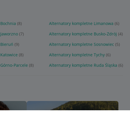
 Bochnia
(8)
Alternatory kompletne Limanowa
(6)
 Jaworzno
(7)
Alternatory kompletne Busko-Zdrój
(4)
 Bieruń
(9)
Alternatory kompletne Sosnowiec
(5)
 Katowice
(8)
Alternatory kompletne Tychy
(6)
 Górno-Parcele
(8)
Alternatory kompletne Ruda Śląska
(6)