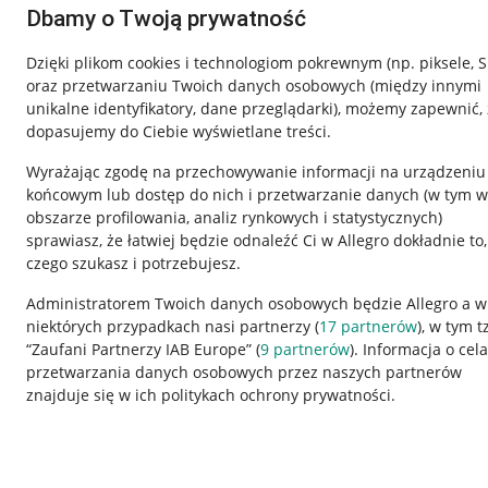
Dbamy o Twoją prywatność
Dzięki plikom cookies i technologiom pokrewnym
(np. piksele, 
oraz przetwarzaniu Twoich danych osobowych
(między innymi
unikalne identyfikatory, dane przeglądarki)
, możemy zapewnić, 
dopasujemy do Ciebie wyświetlane treści.
Wyrażając zgodę na przechowywanie informacji na urządzeniu
końcowym lub dostęp do nich i przetwarzanie danych (w tym w
obszarze profilowania, analiz rynkowych i statystycznych)
sprawiasz, że łatwiej będzie odnaleźć Ci w Allegro dokładnie to,
czego szukasz i potrzebujesz.
Przydatne informacje
Informacje p
Administratorem Twoich danych osobowych będzie Allegro a w
niektórych przypadkach nasi partnerzy (
17
partnerów
), w tym t
Jak to działa
Regulamin
“Zaufani Partnerzy IAB Europe” (
9
partnerów
). Informacja o cel
Napisz do nas
Polityka plików
przetwarzania danych osobowych przez naszych partnerów
znajduje się w ich politykach ochrony prywatności.
Allegro Gadane dla sprzedających
Ustawienia plik
Allegro Gadane dla kupujących
Udostępnianie l
Mapa miejscowości
Informacje dla