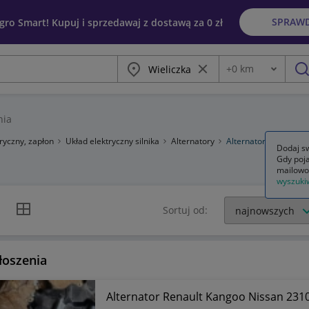
SPRAW
egro Smart! Kupuj i sprzedawaj z dostawą za 0 zł
Miasto
Wyczyść frazę
+
0
km
Odległość
szu
nia
tryczny, zapłon
Układ elektryczny silnika
Alternatory
Alternatory kompletn
Dodaj sw
Gdy poja
mailowo
wyszuki
k listy
Widok siatki
Sortuj od:
łoszenia
Alternator Renault Kangoo Nissan 23