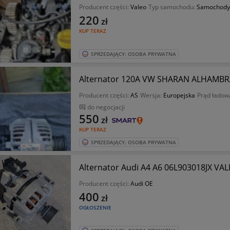
Producent części:
Valeo
Typ samochodu:
Samochody
220
zł
KUP TERAZ
SPRZEDAJĄCY: OSOBA PRYWATNA
Alternator 120A VW SHARAN ALHAMBR
Producent części:
AS
Wersja:
Europejska
Prąd ładow
do negocjacji
550
zł
KUP TERAZ
SPRZEDAJĄCY: OSOBA PRYWATNA
Alternator Audi A4 A6 06L903018JX VAL
Producent części:
Audi OE
400
zł
OGŁOSZENIE