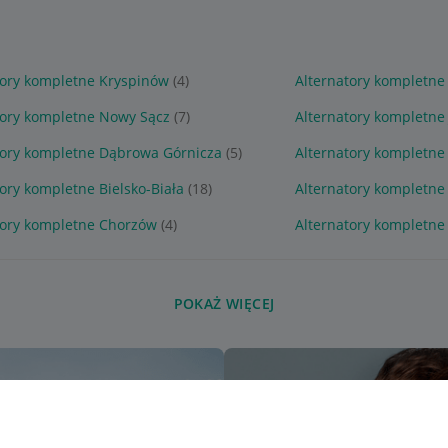
tory kompletne Kryspinów
(4)
Alternatory kompletne
tory kompletne Nowy Sącz
(7)
Alternatory kompletne
tory kompletne Dąbrowa Górnicza
(5)
Alternatory kompletne
ory kompletne Bielsko-Biała
(18)
Alternatory kompletne
tory kompletne Chorzów
(4)
Alternatory kompletne
POKAŻ WIĘCEJ