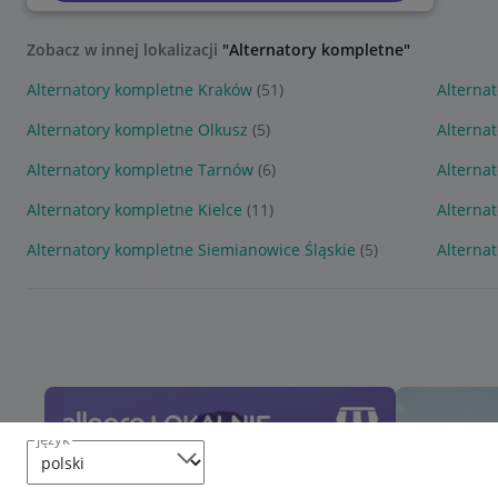
Zobacz w innej lokalizacji
"Alternatory kompletne"
Alternatory kompletne Kraków
(51)
Alterna
Alternatory kompletne Olkusz
(5)
Alterna
Alternatory kompletne Tarnów
(6)
Alterna
Alternatory kompletne Kielce
(11)
Alternat
Alternatory kompletne Siemianowice Śląskie
(5)
Alterna
język