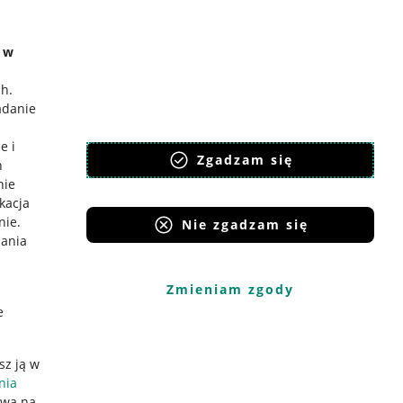
e w
ch
.
adanie
e i
Zgadzam się
h
nie
ikacja
nie
.
Nie zgadzam się
iania
Zmieniam zgody
e
sz ją w
nia
ywa na