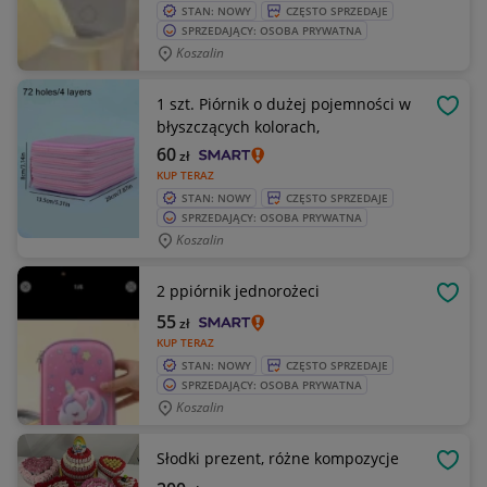
STAN: NOWY
CZĘSTO SPRZEDAJE
SPRZEDAJĄCY: OSOBA PRYWATNA
Koszalin
1 szt. Piórnik o dużej pojemności w
OBSE
błyszczących kolorach,
60
zł
KUP TERAZ
STAN: NOWY
CZĘSTO SPRZEDAJE
SPRZEDAJĄCY: OSOBA PRYWATNA
Koszalin
2 ppiórnik jednorożeci
OBSE
55
zł
KUP TERAZ
STAN: NOWY
CZĘSTO SPRZEDAJE
SPRZEDAJĄCY: OSOBA PRYWATNA
Koszalin
Słodki prezent, różne kompozycje
OBSE