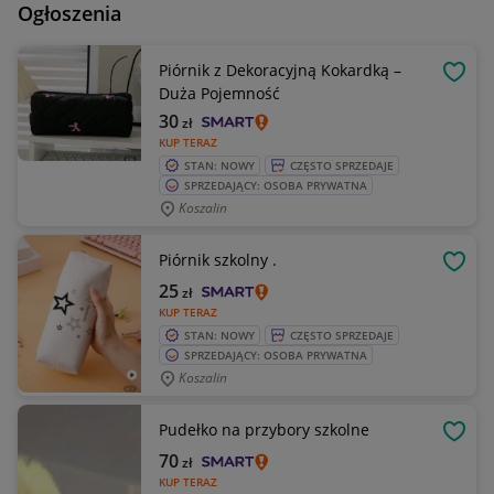
Ogłoszenia
Piórnik z Dekoracyjną Kokardką –
OBSE
Duża Pojemność
30
zł
KUP TERAZ
STAN: NOWY
CZĘSTO SPRZEDAJE
SPRZEDAJĄCY: OSOBA PRYWATNA
Koszalin
Piórnik szkolny .
OBSE
25
zł
KUP TERAZ
STAN: NOWY
CZĘSTO SPRZEDAJE
SPRZEDAJĄCY: OSOBA PRYWATNA
Koszalin
Pudełko na przybory szkolne
OBSE
70
zł
KUP TERAZ