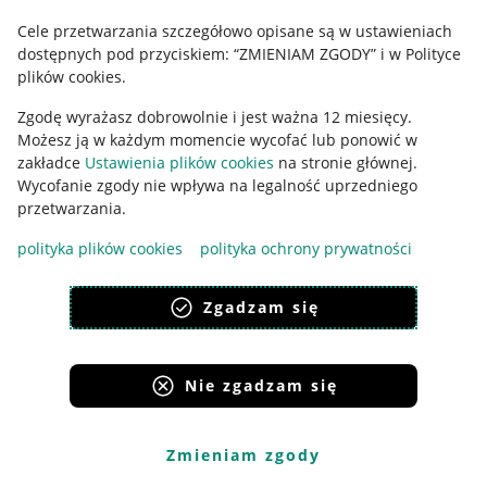
Cele przetwarzania szczegółowo opisane są w ustawieniach
Udostępnianie lokalizacji
dostępnych pod przyciskiem: “ZMIENIAM ZGODY” i w Polityce
Informacje dla Aktu o Usługach Cyfrowych
plików cookies.
Zgodę wyrażasz dobrowolnie i jest ważna 12 miesięcy.
Pobierz aplikację
Możesz ją w każdym momencie wycofać lub ponowić w
zakładce
Ustawienia plików cookies
na stronie głównej.
Wycofanie zgody nie wpływa na legalność uprzedniego
przetwarzania.
polityka plików cookies
polityka ochrony prywatności
Zgadzam się
Nie zgadzam się
Korzystanie z serwisu oznacza akceptację
regulaminu
.
Zmieniam zgody