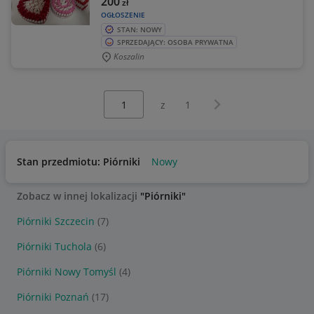
200
zł
OGŁOSZENIE
STAN: NOWY
SPRZEDAJĄCY: OSOBA PRYWATNA
Koszalin
Wybierz stronę:
Następna strona
z
1
Stan przedmiotu: Piórniki
Nowy
Zobacz w innej lokalizacji
"Piórniki"
Piórniki Szczecin
(7)
Piórniki Tuchola
(6)
Piórniki Nowy Tomyśl
(4)
Piórniki Poznań
(17)