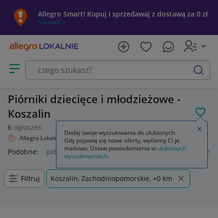
Allegro Smart! Kupuj i sprzedawaj z dostawą za 0 zł
Sprawdź »
Otwórz menu z kategoriami
szukaj
Piórniki dziecięce i młodzieżowe -
Koszalin
POL
6
ogłoszeń
Zamkn
Dodaj swoje wyszukiwania do ulubionych.
Allegro Lokalnie
Dziecko
Artykuły szkolne
Piórniki
Gdy pojawią się nowe oferty, wyślemy Ci je
mailowo. Ustaw powiadomienia w
ulubionych
Podobne:
piórnik
piórnik dla chłopca
piórnik dla dziewczyn
wyszukiwaniach
.
Filtruj
Koszalin, Zachodniopomorskie, +0 km