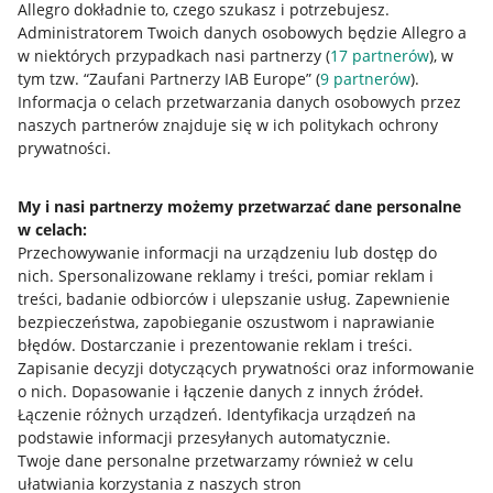
Allegro dokładnie to, czego szukasz i potrzebujesz.
Administratorem Twoich danych osobowych będzie Allegro a
w niektórych przypadkach nasi partnerzy (
17
partnerów
), w
tym tzw. “Zaufani Partnerzy IAB Europe” (
9
partnerów
).
Przydatne informacje
Informacja o celach przetwarzania danych osobowych przez
naszych partnerów znajduje się w ich politykach ochrony
prywatności.
Jak to działa
Napisz do nas
My i nasi partnerzy możemy przetwarzać dane personalne
w celach:
Allegro Gadane dla sprzedających
Przechowywanie informacji na urządzeniu lub dostęp do
Allegro Gadane dla kupujących
nich
.
Spersonalizowane reklamy i treści, pomiar reklam i
treści, badanie odbiorców i ulepszanie usług
.
Zapewnienie
Mapa miejscowości
bezpieczeństwa, zapobieganie oszustwom i naprawianie
błędów
.
Dostarczanie i prezentowanie reklam i treści
.
Informacje prawne
Zapisanie decyzji dotyczących prywatności oraz informowanie
o nich
.
Dopasowanie i łączenie danych z innych źródeł
.
Regulamin
Łączenie różnych urządzeń
.
Identyfikacja urządzeń na
podstawie informacji przesyłanych automatycznie
.
Polityka plików "cookies"
Twoje dane personalne przetwarzamy również w celu
ułatwiania korzystania z naszych stron
Ustawienia plików "cookies"