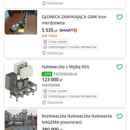
Odolanów
GŁOWICA ZAMYKAJĄCA GRW inox
OBSE
nierdzewna
5 535
zł
KUP TERAZ
STAN: NOWY
SPRZEDAJĄCY: OSOBA PRYWATNA
Odolanów
Nalewaczka z Myjką KEG
OBSE
159900
,00 zł
-23%
123 000
zł
OGŁOSZENIE
STAN: NOWY
SPRZEDAJĄCY: OSOBA PRYWATNA
Odolanów
Rozlewaczka Nalewaczka Nalewarka
OBSE
NAGEMA piwo/oranż
380 000
zł