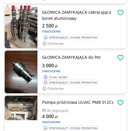
GŁOWICA ZAMYKAJĄCA zakręcająca
OBSE
korek aluminiowy
2 500
zł
OGŁOSZENIE
SPRZEDAJĄCY: OSOBA PRYWATNA
Odolanów
GŁOWICA ZAMYKAJĄCA do Pet
OBSE
3 000
zł
OGŁOSZENIE
STAN: NOWY
SPRZEDAJĄCY: OSOBA PRYWATNA
Odolanów
Pompa próżniowa ULVAC PMB 012Cs
OBSE
do negocjacji
4 000
zł
OGŁOSZENIE
SPRZEDAJĄCY: OSOBA PRYWATNA