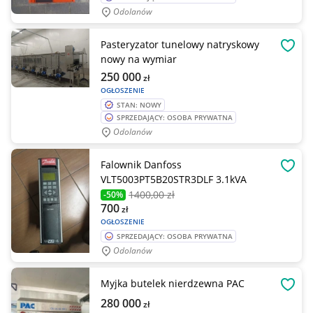
Odolanów
Pasteryzator tunelowy natryskowy
OBSE
nowy na wymiar
250 000
zł
OGŁOSZENIE
STAN: NOWY
SPRZEDAJĄCY: OSOBA PRYWATNA
Odolanów
Falownik Danfoss
OBSE
VLT5003PT5B20STR3DLF 3.1kVA
1400
,00 zł
-50%
700
zł
OGŁOSZENIE
SPRZEDAJĄCY: OSOBA PRYWATNA
Odolanów
Myjka butelek nierdzewna PAC
OBSE
280 000
zł