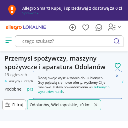
Allegro Smart! Kupuj i sprzedawaj z dostawą za 0 zł
Sprawdź »
Otwórz menu z kategoriami
szukaj
Przemysł spożywczy, maszyny
spożywcze i aparatura Odolanów
POL
19
ogłoszeń
Zamkn
Dodaj swoje wyszukiwania do ulubionych.
sł
Maszyny i urządzenia
Automatyka przemysłowa
Przemysł spożywczy
Gdy pojawią się nowe oferty, wyślemy Ci je
mailowo. Ustaw powiadomienia w
ulubionych
Podobne:
przemysł spożywczy
wyszukiwaniach
.
Filtruj
Odolanów, Wielkopolskie, +0 km