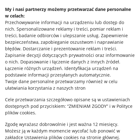
Napisz do nas
My i nasi partnerzy możemy przetwarzać dane personalne
w celach:
Allegro Gadane dla sprzedających
Przechowywanie informacji na urządzeniu lub dostęp do
Allegro Gadane dla kupujących
nich
.
Spersonalizowane reklamy i treści, pomiar reklam i
treści, badanie odbiorców i ulepszanie usług
.
Zapewnienie
Mapa miejscowości
bezpieczeństwa, zapobieganie oszustwom i naprawianie
błędów
.
Dostarczanie i prezentowanie reklam i treści
.
Informacje prawne
Zapisanie decyzji dotyczących prywatności oraz informowanie
o nich
.
Dopasowanie i łączenie danych z innych źródeł
.
Regulamin
Łączenie różnych urządzeń
.
Identyfikacja urządzeń na
podstawie informacji przesyłanych automatycznie
.
Polityka plików "cookies"
Twoje dane personalne przetwarzamy również w celu
ułatwiania korzystania z naszych stron
Ustawienia plików "cookies"
Cele przetwarzania szczegółowo opisane są w ustawieniach
Udostępnianie lokalizacji
dostępnych pod przyciskiem: “ZMIENIAM ZGODY” i w Polityce
Informacje dla Aktu o Usługach Cyfrowych
plików cookies.
Zgodę wyrażasz dobrowolnie i jest ważna 12 miesięcy.
Pobierz aplikację
Możesz ją w każdym momencie wycofać lub ponowić w
zakładce
Ustawienia plików cookies
na stronie głównej.