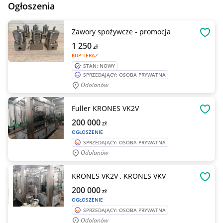
Ogłoszenia
Zawory spożywcze - promocja
OBSE
1 250
zł
KUP TERAZ
STAN: NOWY
SPRZEDAJĄCY: OSOBA PRYWATNA
Odolanów
Fuller KRONES VK2V
OBSE
200 000
zł
OGŁOSZENIE
SPRZEDAJĄCY: OSOBA PRYWATNA
Odolanów
KRONES VK2V , KRONES VKV
OBSE
200 000
zł
OGŁOSZENIE
SPRZEDAJĄCY: OSOBA PRYWATNA
Odolanów