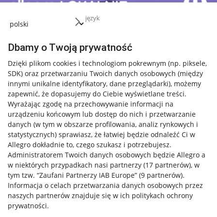
język
Dbamy o Twoją prywatność
Dzięki plikom cookies i technologiom pokrewnym
(np. piksele,
SDK)
oraz przetwarzaniu Twoich danych osobowych
(między
innymi unikalne identyfikatory, dane przeglądarki)
, możemy
zapewnić, że dopasujemy do Ciebie wyświetlane treści.
Wyrażając zgodę na przechowywanie informacji na
urządzeniu końcowym lub dostęp do nich i przetwarzanie
danych (w tym w obszarze profilowania, analiz rynkowych i
statystycznych) sprawiasz, że łatwiej będzie odnaleźć Ci w
Allegro dokładnie to, czego szukasz i potrzebujesz.
Administratorem Twoich danych osobowych będzie Allegro a
w niektórych przypadkach nasi partnerzy (
17
partnerów
), w
tym tzw. “Zaufani Partnerzy IAB Europe” (
9
partnerów
).
Przydatne informacje
Informacja o celach przetwarzania danych osobowych przez
naszych partnerów znajduje się w ich politykach ochrony
prywatności.
Jak to działa