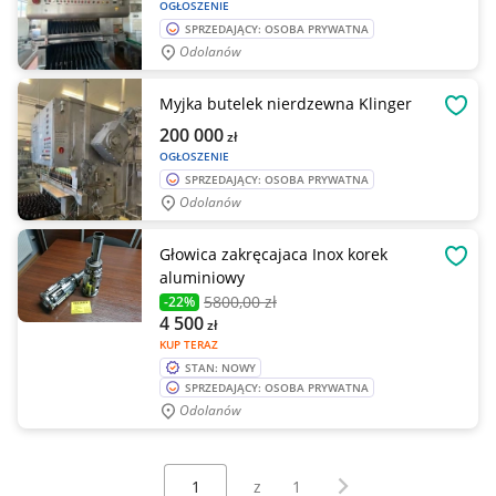
OGŁOSZENIE
SPRZEDAJĄCY: OSOBA PRYWATNA
Odolanów
Myjka butelek nierdzewna Klinger
OBSE
200 000
zł
OGŁOSZENIE
SPRZEDAJĄCY: OSOBA PRYWATNA
Odolanów
Głowica zakręcajaca Inox korek
OBSE
aluminiowy
5800
,00 zł
-22%
4 500
zł
KUP TERAZ
STAN: NOWY
SPRZEDAJĄCY: OSOBA PRYWATNA
Odolanów
Wybierz stronę:
Następna strona
z
1