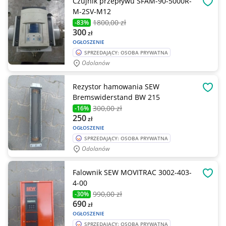
Czujnik przepływu SFAM-90-5000R-
OBSE
M-2SV-M12
1800
,00 zł
-83%
300
zł
OGŁOSZENIE
SPRZEDAJĄCY: OSOBA PRYWATNA
Odolanów
Rezystor hamowania SEW
OBSE
Bremswiderstand BW 215
300
,00 zł
-16%
250
zł
OGŁOSZENIE
SPRZEDAJĄCY: OSOBA PRYWATNA
Odolanów
Falownik SEW MOVITRAC 3002-403-
OBSE
4-00
990
,00 zł
-30%
690
zł
OGŁOSZENIE
SPRZEDAJĄCY: OSOBA PRYWATNA