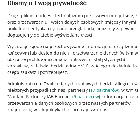
Dbamy o Twoją prywatność
Dzięki plikom cookies i technologiom pokrewnym
(np. piksele, 
oraz przetwarzaniu Twoich danych osobowych
(między innymi
unikalne identyfikatory, dane przeglądarki)
, możemy zapewnić, 
dopasujemy do Ciebie wyświetlane treści.
Wyrażając zgodę na przechowywanie informacji na urządzeniu
końcowym lub dostęp do nich i przetwarzanie danych (w tym w
obszarze profilowania, analiz rynkowych i statystycznych)
sprawiasz, że łatwiej będzie odnaleźć Ci w Allegro dokładnie to,
czego szukasz i potrzebujesz.
Przydatne informacje
Informacje p
Administratorem Twoich danych osobowych będzie Allegro a w
niektórych przypadkach nasi partnerzy (
17
partnerów
), w tym t
Jak to działa
Regulamin
“Zaufani Partnerzy IAB Europe” (
9
partnerów
). Informacja o cel
Napisz do nas
Polityka plików
przetwarzania danych osobowych przez naszych partnerów
znajduje się w ich politykach ochrony prywatności.
Allegro Gadane dla sprzedających
Ustawienia plik
Allegro Gadane dla kupujących
Udostępnianie l
Mapa miejscowości
Informacje dla