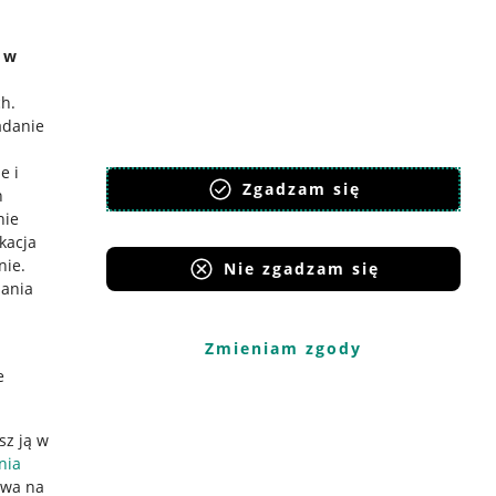
e w
ch
.
adanie
e i
Zgadzam się
h
nie
ikacja
nie
.
Nie zgadzam się
iania
Zmieniam zgody
e
sz ją w
nia
ywa na