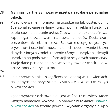
SDK)
My i nasi partnerzy możemy przetwarzać dane personaln
celach:
że
Przechowywanie informacji na urządzeniu lub dostęp do ni
Spersonalizowane reklamy i treści, pomiar reklam i treści, b
odbiorców i ulepszanie usług
.
Zapewnienie bezpieczeństwa,
zapobieganie oszustwom i naprawianie błędów
.
Dostarczani
prezentowanie reklam i treści
.
Zapisanie decyzji dotyczącyc
prywatności oraz informowanie o nich
.
Dopasowanie i łącze
danych z innych źródeł
.
Łączenie różnych urządzeń
.
Identyf
urządzeń na podstawie informacji przesyłanych automatycz
rawne
Pobierz aplikację
Twoje dane personalne przetwarzamy również w celu ułatw
korzystania z naszych stron
zw.
ach
Cele przetwarzania szczegółowo opisane są w ustawieniach
 "cookies"
dostępnych pod przyciskiem: “ZMIENIAM ZGODY” i w Polityc
plików cookies.
ów "cookies"
Zgodę wyrażasz dobrowolnie i jest ważna 12 miesięcy. Może
okalizacji
każdym momencie wycofać lub ponowić w zakładce
Ustawie
 Aktu o Usługach Cyfrowych
plików cookies
na stronie głównej. Wycofanie zgody nie wpł