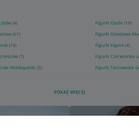
aczków
(4)
Figurki Opole
(19)
rocław
(61)
Figurki Dziadowa Kł
bnik
(14)
Figurki Kępno
(4)
strzeszów
(7)
Figurki Czerwionka-
trów Wielkopolski
(5)
Figurki Tarnowskie G
POKAŻ WIĘCEJ