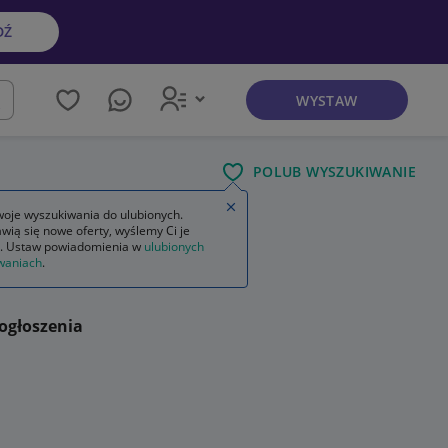
DŹ
WYSTAW
kaj
POLUB WYSZUKIWANIE
Zamknij wskazówkę
oje wyszukiwania do ulubionych.
wią się nowe oferty, wyślemy Ci je
. Ustaw powiadomienia w
ulubionych
waniach
.
ogłoszenia