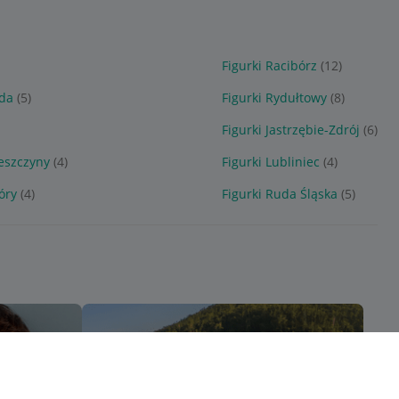
Figurki Racibórz
(12)
oda
(5)
Figurki Rydułtowy
(8)
Figurki Jastrzębie-Zdrój
(6)
Leszczyny
(4)
Figurki Lubliniec
(4)
óry
(4)
Figurki Ruda Śląska
(5)