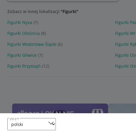
Zobacz w innej lokalizacji
"Figurki"
Figurki Nysa
(7)
Figurki P
Figurki Oleśnica
(8)
Figurki W
Figurki Wodzisław Śląski
(6)
Figurki Ry
Figurki Gliwice
(7)
Figurki O
Figurki Przystajń
(12)
Figurki Os
język