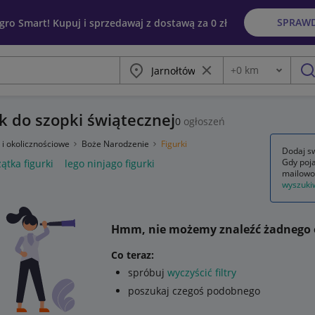
SPRAW
egro Smart! Kupuj i sprzedawaj z dostawą za 0 zł
Miasto
Wyczyść frazę
+
0
km
Odległość
szu
k do szopki świątecznej
0
ogłoszeń
 i okolicznościowe
Boże Narodzenie
Figurki
Dodaj sw
Gdy poja
ątka figurki
lego ninjago figurki
mailowo
wyszuki
Hmm, nie możemy znaleźć żadnego 
Co teraz:
spróbuj
wyczyścić filtry
poszukaj czegoś podobnego