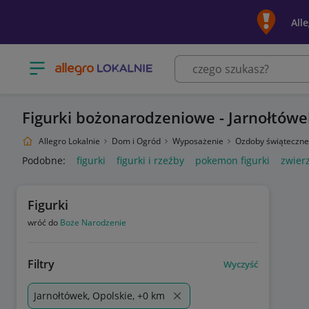
All
Otwórz menu z kategoriami
Figurki bożonarodzeniowe - Jarnołtówe
Allegro Lokalnie
Dom i Ogród
Wyposażenie
Ozdoby świąteczne
Podobne:
figurki
figurki i rzeźby
pokemon figurki
zwierz
Figurki
wróć do
Boże Narodzenie
Filtry
Wyczyść
Jarnołtówek, Opolskie, +0 km