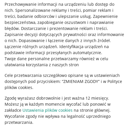
Przechowywanie informacji na urządzeniu lub dostęp do
Allegro Gadane dla kupujących
nich
.
Spersonalizowane reklamy i treści, pomiar reklam i
treści, badanie odbiorców i ulepszanie usług
.
Zapewnienie
Mapa miejscowości
bezpieczeństwa, zapobieganie oszustwom i naprawianie
błędów
.
Dostarczanie i prezentowanie reklam i treści
.
Informacje prawne
Zapisanie decyzji dotyczących prywatności oraz informowanie
o nich
.
Dopasowanie i łączenie danych z innych źródeł
.
Regulamin
Łączenie różnych urządzeń
.
Identyfikacja urządzeń na
podstawie informacji przesyłanych automatycznie
.
Polityka plików "cookies"
Twoje dane personalne przetwarzamy również w celu
ułatwiania korzystania z naszych stron
Ustawienia plików "cookies"
Cele przetwarzania szczegółowo opisane są w ustawieniach
Udostępnianie lokalizacji
dostępnych pod przyciskiem: “ZMIENIAM ZGODY” i w Polityce
Informacje dla Aktu o Usługach Cyfrowych
plików cookies.
Zgodę wyrażasz dobrowolnie i jest ważna 12 miesięcy.
Pobierz aplikację
Możesz ją w każdym momencie wycofać lub ponowić w
zakładce
Ustawienia plików cookies
na stronie głównej.
Wycofanie zgody nie wpływa na legalność uprzedniego
przetwarzania.