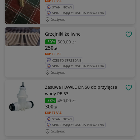
KUP TERAZ
STAN: NOWY
SPRZEDAJĄCY: OSOBA PRYWATNA
Gostynin
Grzejniki żeliwne
OBSE
500
,00 zł
-50%
250
zł
KUP TERAZ
CZĘSTO SPRZEDAJE
SPRZEDAJĄCY: OSOBA PRYWATNA
Gostynin
Zasuwa HAWLE DN50 do przyłącza
OBSE
wody PE 63
450
,00 zł
-33%
300
zł
KUP TERAZ
STAN: NOWY
SPRZEDAJĄCY: OSOBA PRYWATNA
Gostynin