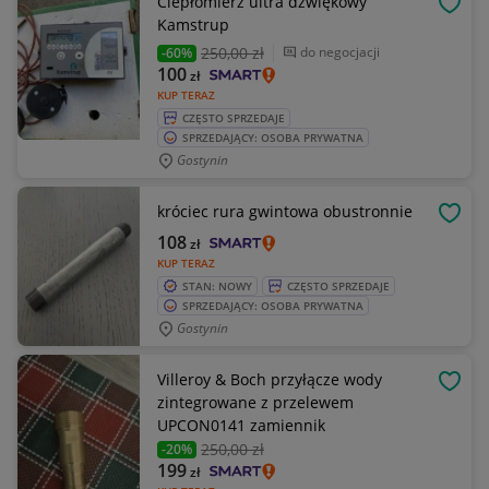
Ciepłomierz ultra dźwiękowy
OBSE
Kamstrup
250
,00 zł
do negocjacji
-60%
100
zł
KUP TERAZ
CZĘSTO SPRZEDAJE
SPRZEDAJĄCY: OSOBA PRYWATNA
Gostynin
króciec rura gwintowa obustronnie
OBSE
108
zł
KUP TERAZ
STAN: NOWY
CZĘSTO SPRZEDAJE
SPRZEDAJĄCY: OSOBA PRYWATNA
Gostynin
Villeroy & Boch przyłącze wody
OBSE
zintegrowane z przelewem
UPCON0141 zamiennik
250
,00 zł
-20%
199
zł