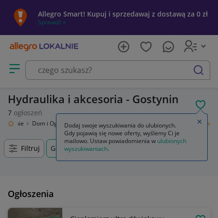
Allegro Smart! Kupuj i sprzedawaj z dostawą za 0 zł
Sprawdź »
Otwórz menu z kategoriami
szukaj
Hydraulika i akcesoria - Gostynin
POL
7
ogłoszeń
Zamkn
 Lokalnie
Dom i Ogród
Budownictwo i Akcesoria
Hydraulika i akcesoria
Dodaj swoje wyszukiwania do ulubionych.
Gdy pojawią się nowe oferty, wyślemy Ci je
mailowo. Ustaw powiadomienia w
ulubionych
Filtruj
Gostynin, Mazowieckie, +0 km
wyszukiwaniach
.
Ogłoszenia