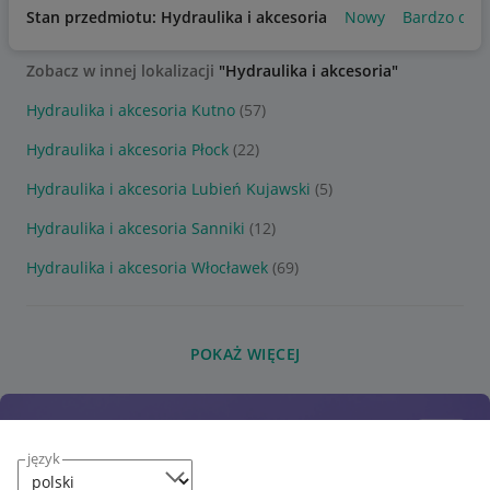
Stan przedmiotu: Hydraulika i akcesoria
Nowy
Bardzo dob
Zobacz w innej lokalizacji
"Hydraulika i akcesoria"
Hydraulika i akcesoria Kutno
(57)
Hydraulika i akcesoria Płock
(22)
Hydraulika i akcesoria Lubień Kujawski
(5)
Hydraulika i akcesoria Sanniki
(12)
Hydraulika i akcesoria Włocławek
(69)
POKAŻ WIĘCEJ
język