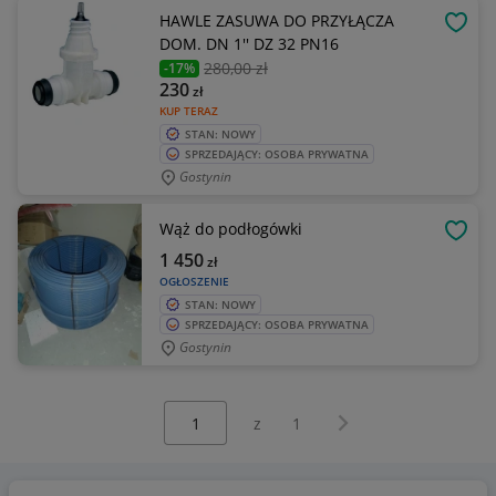
HAWLE ZASUWA DO PRZYŁĄCZA
OBSE
DOM. DN 1'' DZ 32 PN16
280
,00 zł
-17%
230
zł
KUP TERAZ
STAN: NOWY
SPRZEDAJĄCY: OSOBA PRYWATNA
Gostynin
Wąż do podłogówki
OBSE
1 450
zł
OGŁOSZENIE
STAN: NOWY
SPRZEDAJĄCY: OSOBA PRYWATNA
Gostynin
Wybierz stronę:
Następna strona
z
1