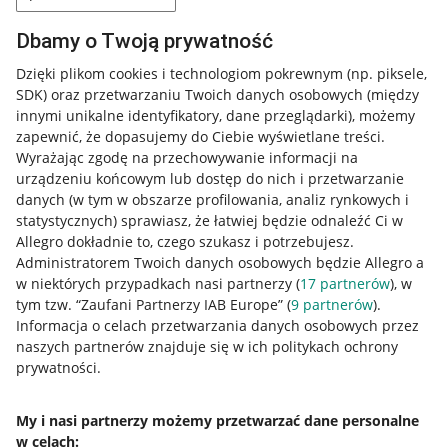
Dbamy o Twoją prywatność
Dzięki plikom cookies i technologiom pokrewnym
(np. piksele,
SDK)
oraz przetwarzaniu Twoich danych osobowych
(między
innymi unikalne identyfikatory, dane przeglądarki)
, możemy
zapewnić, że dopasujemy do Ciebie wyświetlane treści.
Wyrażając zgodę na przechowywanie informacji na
urządzeniu końcowym lub dostęp do nich i przetwarzanie
danych (w tym w obszarze profilowania, analiz rynkowych i
statystycznych) sprawiasz, że łatwiej będzie odnaleźć Ci w
Allegro dokładnie to, czego szukasz i potrzebujesz.
Administratorem Twoich danych osobowych będzie Allegro a
w niektórych przypadkach nasi partnerzy (
17
partnerów
), w
tym tzw. “Zaufani Partnerzy IAB Europe” (
9
partnerów
).
Przydatne informacje
Informacja o celach przetwarzania danych osobowych przez
naszych partnerów znajduje się w ich politykach ochrony
prywatności.
Jak to działa
Napisz do nas
My i nasi partnerzy możemy przetwarzać dane personalne
w celach:
Allegro Gadane dla sprzedających