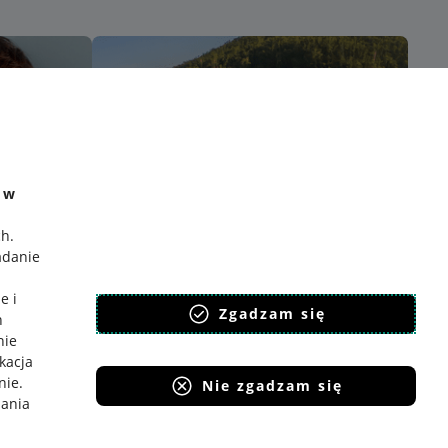
e w
ch
.
adanie
e i
Zgadzam się
h
nie
ikacja
nie
.
Nie zgadzam się
iania