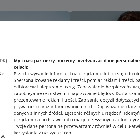
SDK)
My i nasi partnerzy możemy przetwarzać dane personaln
celach:
że
Przechowywanie informacji na urządzeniu lub dostęp do ni
Spersonalizowane reklamy i treści, pomiar reklam i treści, b
odbiorców i ulepszanie usług
.
Zapewnienie bezpieczeństwa,
zapobieganie oszustwom i naprawianie błędów
.
Dostarczani
prezentowanie reklam i treści
.
Zapisanie decyzji dotyczącyc
prywatności oraz informowanie o nich
.
Dopasowanie i łącze
danych z innych źródeł
.
Łączenie różnych urządzeń
.
Identyf
urządzeń na podstawie informacji przesyłanych automatycz
rawne
Pobierz aplikację
Twoje dane personalne przetwarzamy również w celu ułatw
korzystania z naszych stron
zw.