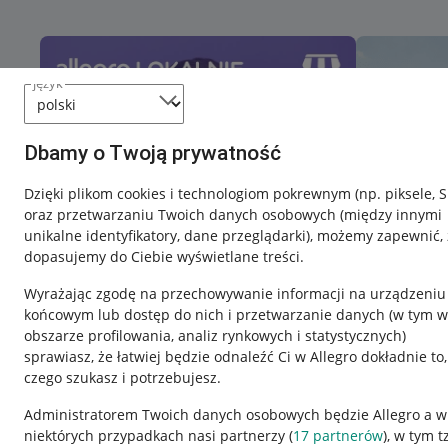
język
Dbamy o Twoją prywatność
Dzięki plikom cookies i technologiom pokrewnym
(np. piksele, 
oraz przetwarzaniu Twoich danych osobowych
(między innymi
unikalne identyfikatory, dane przeglądarki)
, możemy zapewnić, 
dopasujemy do Ciebie wyświetlane treści.
Wyrażając zgodę na przechowywanie informacji na urządzeniu
końcowym lub dostęp do nich i przetwarzanie danych (w tym w
obszarze profilowania, analiz rynkowych i statystycznych)
sprawiasz, że łatwiej będzie odnaleźć Ci w Allegro dokładnie to,
czego szukasz i potrzebujesz.
Przydatne informacje
Informacje p
Administratorem Twoich danych osobowych będzie Allegro a w
niektórych przypadkach nasi partnerzy (
17
partnerów
), w tym t
Jak to działa
Regulamin