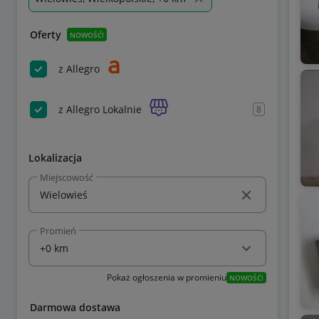
Oferty
NOWOŚĆ!
z Allegro
z Allegro Lokalnie
8
Lokalizacja
Miejscowość
Promień
Pokaż ogłoszenia w promieniu
NOWOŚĆ!
Darmowa dostawa