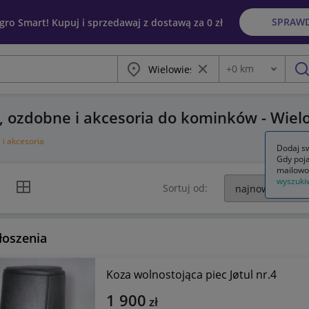
SPRAW
egro Smart! Kupuj i sprzedawaj z dostawą za 0 zł
Miasto
Wyczyść frazę
+
0
km
Odległość
szu
, ozdobne i akcesoria do kominków - Wiel
 i akcesoria
Dodaj sw
Gdy poja
mailowo
wyszuki
k listy
Widok siatki
Sortuj od:
łoszenia
Koza wolnostojąca piec Jøtul nr.4
1 900
zł