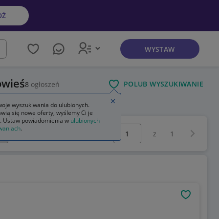
DŹ
WYSTAW
kaj
owieś
POLUB WYSZUKIWANIE
8
ogłoszeń
Zamknij wskazówkę
oje wyszukiwania do ulubionych.
wią się nowe oferty, wyślemy Ci je
. Ustaw powiadomienia w
ulubionych
Wybierz stronę:
waniach
.
Następna 
z
1
OBSERWU