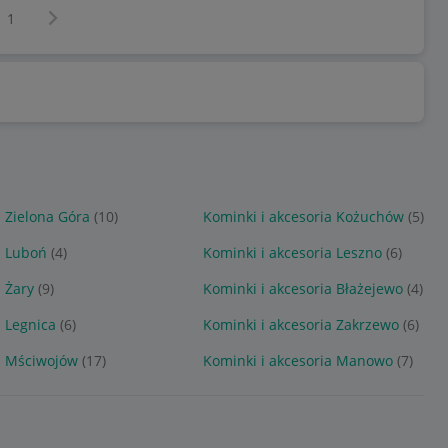
Następna strona
z
1
a Zielona Góra
(10)
Kominki i akcesoria Kożuchów
(5)
a Luboń
(4)
Kominki i akcesoria Leszno
(6)
a Żary
(9)
Kominki i akcesoria Błażejewo
(4)
a Legnica
(6)
Kominki i akcesoria Zakrzewo
(6)
a Mściwojów
(17)
Kominki i akcesoria Manowo
(7)