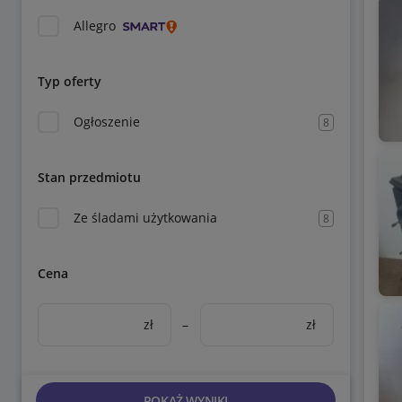
Allegro
Typ oferty
Ogłoszenie
8
Stan przedmiotu
Ze śladami użytkowania
8
Cena
zł
–
zł
POKAŻ WYNIKI