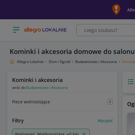
All
Otwórz menu z kategoriami
Kominki i akcesoria domowe do salonu
Allegro Lokalnie
Dom i Ogród
Budownictwo i Akcesoria
Kominki
Kominki i akcesoria
Wido
wróć do
Budownictwo i Akcesoria
Piece wolnostojące
8
Og
Filtry
Wyczyść
Wielowieś, Wielkopolskie, +0 km