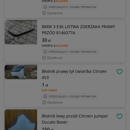
OFERTA Z
ALLEGRO
SPRZEDAJĄCY: OSOBA PRYWATNA
Opalenica
BMW 3 E36 LISTWA ZDERZAKA PRAWY
PRZÓD 8146077A
30
zł
OFERTA Z
ALLEGRO
SPRZEDAJĄCY: OSOBA PRYWATNA
Opalenica
Błotnik prawy tył ćwiartka Citroën
OBSE
ds3
1
zł
KUP TERAZ
SPRZEDAJĄCY: OSOBA PRYWATNA
Opalenica
Błotnik lewy przód Citroen Jumper
OBSE
Ducato Boxer
150
zł