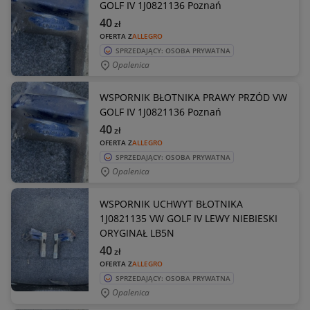
GOLF IV 1J0821136 Poznań
40
zł
OFERTA Z
ALLEGRO
SPRZEDAJĄCY: OSOBA PRYWATNA
Opalenica
WSPORNIK BŁOTNIKA PRAWY PRZÓD VW
GOLF IV 1J0821136 Poznań
40
zł
OFERTA Z
ALLEGRO
SPRZEDAJĄCY: OSOBA PRYWATNA
Opalenica
WSPORNIK UCHWYT BŁOTNIKA
1J0821135 VW GOLF IV LEWY NIEBIESKI
ORYGINAŁ LB5N
40
zł
OFERTA Z
ALLEGRO
SPRZEDAJĄCY: OSOBA PRYWATNA
Opalenica