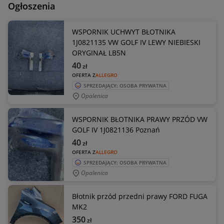
Ogłoszenia
WSPORNIK UCHWYT BŁOTNIKA
1J0821135 VW GOLF IV LEWY NIEBIESKI
ORYGINAŁ LB5N
40
zł
OFERTA Z
ALLEGRO
SPRZEDAJĄCY: OSOBA PRYWATNA
Opalenica
WSPORNIK BŁOTNIKA PRAWY PRZÓD VW
GOLF IV 1J0821136 Poznań
40
zł
OFERTA Z
ALLEGRO
SPRZEDAJĄCY: OSOBA PRYWATNA
Opalenica
Błotnik przód przedni prawy FORD FUGA
MK2
350
zł