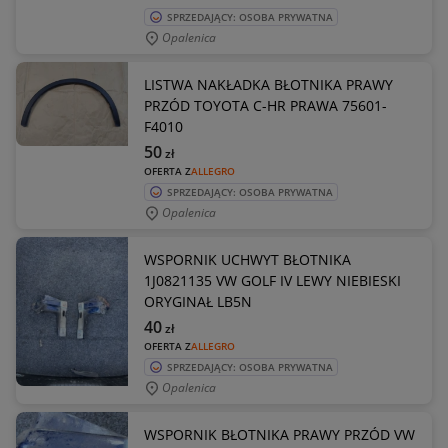
SPRZEDAJĄCY: OSOBA PRYWATNA
Opalenica
LISTWA NAKŁADKA BŁOTNIKA PRAWY
PRZÓD TOYOTA C-HR PRAWA 75601-
F4010
50
zł
OFERTA Z
ALLEGRO
SPRZEDAJĄCY: OSOBA PRYWATNA
Opalenica
WSPORNIK UCHWYT BŁOTNIKA
1J0821135 VW GOLF IV LEWY NIEBIESKI
ORYGINAŁ LB5N
40
zł
OFERTA Z
ALLEGRO
SPRZEDAJĄCY: OSOBA PRYWATNA
Opalenica
WSPORNIK BŁOTNIKA PRAWY PRZÓD VW