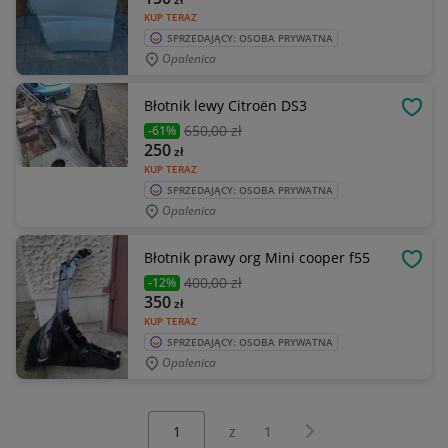
KUP TERAZ
SPRZEDAJĄCY: OSOBA PRYWATNA
Opalenica
Błotnik lewy Citroën DS3
OBSE
650
,00 zł
-61%
250
zł
KUP TERAZ
SPRZEDAJĄCY: OSOBA PRYWATNA
Opalenica
Błotnik prawy org Mini cooper f55
OBSE
400
,00 zł
-12%
350
zł
KUP TERAZ
SPRZEDAJĄCY: OSOBA PRYWATNA
Opalenica
Wybierz stronę:
Następna strona
z
1