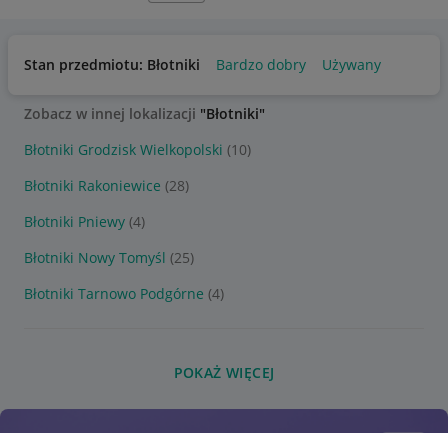
Stan przedmiotu: Błotniki
Bardzo dobry
Używany
Zobacz w innej lokalizacji
"Błotniki"
Błotniki Grodzisk Wielkopolski
(10)
Błotniki Rakoniewice
(28)
Błotniki Pniewy
(4)
Błotniki Nowy Tomyśl
(25)
Błotniki Tarnowo Podgórne
(4)
POKAŻ WIĘCEJ