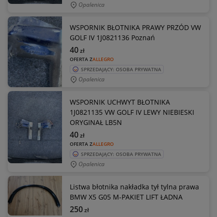
Opalenica
WSPORNIK BŁOTNIKA PRAWY PRZÓD VW
GOLF IV 1J0821136 Poznań
40
zł
OFERTA Z
ALLEGRO
SPRZEDAJĄCY: OSOBA PRYWATNA
Opalenica
WSPORNIK UCHWYT BŁOTNIKA
1J0821135 VW GOLF IV LEWY NIEBIESKI
ORYGINAŁ LB5N
40
zł
OFERTA Z
ALLEGRO
SPRZEDAJĄCY: OSOBA PRYWATNA
Opalenica
Listwa błotnika nakładka tył tylna prawa
BMW X5 G05 M-PAKIET LIFT ŁADNA
250
zł