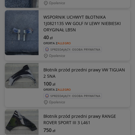
Opalenica
WSPORNIK UCHWYT BŁOTNIKA
1J0821135 VW GOLF IV LEWY NIEBIESKI
ORYGINAŁ LB5N
40
zł
OFERTA Z
ALLEGRO
SPRZEDAJĄCY: OSOBA PRYWATNA
Opalenica
Błotnik przód przedni prawy VW TIGUAN
2 5NA
100
zł
OFERTA Z
ALLEGRO
SPRZEDAJĄCY: OSOBA PRYWATNA
Opalenica
Błotnik przód przedni prawy RANGE
ROVER SPORT III 3 L461
750
zł