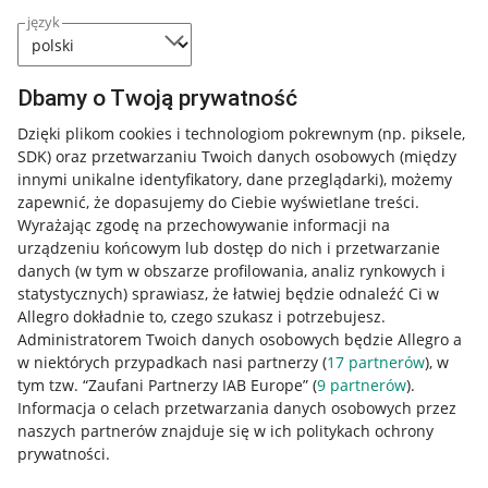
język
Dbamy o Twoją prywatność
Dzięki plikom cookies i technologiom pokrewnym
(np. piksele,
SDK)
oraz przetwarzaniu Twoich danych osobowych
(między
innymi unikalne identyfikatory, dane przeglądarki)
, możemy
zapewnić, że dopasujemy do Ciebie wyświetlane treści.
Wyrażając zgodę na przechowywanie informacji na
urządzeniu końcowym lub dostęp do nich i przetwarzanie
danych (w tym w obszarze profilowania, analiz rynkowych i
statystycznych) sprawiasz, że łatwiej będzie odnaleźć Ci w
Allegro dokładnie to, czego szukasz i potrzebujesz.
Administratorem Twoich danych osobowych będzie Allegro a
w niektórych przypadkach nasi partnerzy (
17
partnerów
), w
tym tzw. “Zaufani Partnerzy IAB Europe” (
9
partnerów
).
Przydatne informacje
Informacja o celach przetwarzania danych osobowych przez
naszych partnerów znajduje się w ich politykach ochrony
prywatności.
Jak to działa