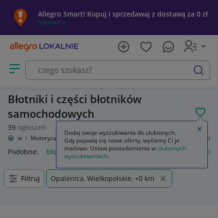
Allegro Smart! Kupuj i sprzedawaj z dostawą za 0 zł
Sprawdź »
Otwórz menu z kategoriami
szukaj
Błotniki i części błotników
samochodowych
POL
39
ogłoszeń
Zamkn
Dodaj swoje wyszukiwania do ulubionych.
 Lokalnie
Motoryzacja
Części samochodowe
Części karoserii
Błotniki
Gdy pojawią się nowe oferty, wyślemy Ci je
mailowo. Ustaw powiadomienia w
ulubionych
Podobne:
błotniki
błotniki rowerowe
błotniki rowerowe 28
wyszukiwaniach
.
Filtruj
Opalenica, Wielkopolskie, +0 km