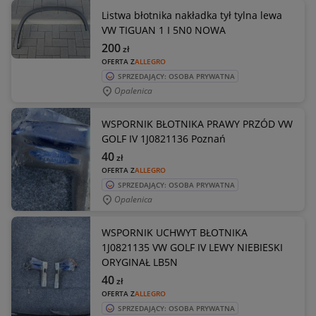
Listwa błotnika nakładka tył tylna lewa
VW TIGUAN 1 I 5N0 NOWA
200
zł
OFERTA Z
ALLEGRO
SPRZEDAJĄCY: OSOBA PRYWATNA
Opalenica
WSPORNIK BŁOTNIKA PRAWY PRZÓD VW
GOLF IV 1J0821136 Poznań
40
zł
OFERTA Z
ALLEGRO
SPRZEDAJĄCY: OSOBA PRYWATNA
Opalenica
WSPORNIK UCHWYT BŁOTNIKA
1J0821135 VW GOLF IV LEWY NIEBIESKI
ORYGINAŁ LB5N
40
zł
OFERTA Z
ALLEGRO
SPRZEDAJĄCY: OSOBA PRYWATNA