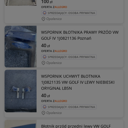
100
zł
OFERTA Z
ALLEGRO
SPRZEDAJĄCY: OSOBA PRYWATNA
Opalenica
WSPORNIK BŁOTNIKA PRAWY PRZÓD VW
GOLF IV 1J0821136 Poznań
40
zł
OFERTA Z
ALLEGRO
SPRZEDAJĄCY: OSOBA PRYWATNA
Opalenica
WSPORNIK UCHWYT BŁOTNIKA
1J0821135 VW GOLF IV LEWY NIEBIESKI
ORYGINAŁ LB5N
40
zł
OFERTA Z
ALLEGRO
SPRZEDAJĄCY: OSOBA PRYWATNA
Opalenica
Błotnik przód przedni lewy VW GOLF