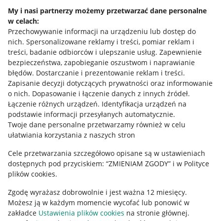
Napisz do nas
My i nasi partnerzy możemy przetwarzać dane personalne
w celach:
Allegro Gadane dla sprzedających
Przechowywanie informacji na urządzeniu lub dostęp do
Allegro Gadane dla kupujących
nich
.
Spersonalizowane reklamy i treści, pomiar reklam i
treści, badanie odbiorców i ulepszanie usług
.
Zapewnienie
Mapa miejscowości
bezpieczeństwa, zapobieganie oszustwom i naprawianie
błędów
.
Dostarczanie i prezentowanie reklam i treści
.
Informacje prawne
Zapisanie decyzji dotyczących prywatności oraz informowanie
o nich
.
Dopasowanie i łączenie danych z innych źródeł
.
Regulamin
Łączenie różnych urządzeń
.
Identyfikacja urządzeń na
podstawie informacji przesyłanych automatycznie
.
Polityka plików "cookies"
Twoje dane personalne przetwarzamy również w celu
ułatwiania korzystania z naszych stron
Ustawienia plików "cookies"
Cele przetwarzania szczegółowo opisane są w ustawieniach
Udostępnianie lokalizacji
dostępnych pod przyciskiem: “ZMIENIAM ZGODY” i w Polityce
Informacje dla Aktu o Usługach Cyfrowych
plików cookies.
Zgodę wyrażasz dobrowolnie i jest ważna 12 miesięcy.
Pobierz aplikację
Możesz ją w każdym momencie wycofać lub ponowić w
zakładce
Ustawienia plików cookies
na stronie głównej.