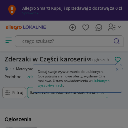
Allegro Smart! Kupuj i sprzedawaj z dostawą za 0 zł
Sprawdź »
Otwórz menu z kategoriami
szukaj
Zderzaki w Części karoserii
35
ogłoszeń
POL
Lokalnie
Motoryzacja
Części samochodowe
Części karoserii
Zderzaki
Zamkn
Dodaj swoje wyszukiwania do ulubionych.
Gdy pojawią się nowe oferty, wyślemy Ci je
Podobne:
zderzak
bmw e90 lci m pakiet zderzak zderzaki
s
mailowo. Ustaw powiadomienia w
ulubionych
wyszukiwaniach
.
Filtruj
Iława, Warmińsko-mazurskie, +0 km
Ogłoszenia