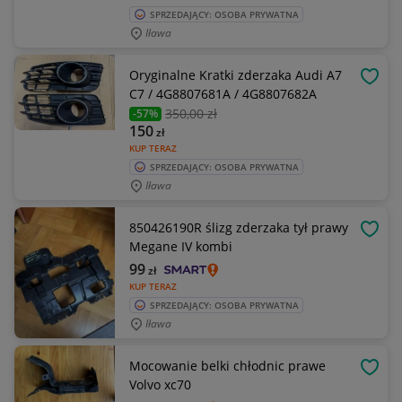
SPRZEDAJĄCY: OSOBA PRYWATNA
Iława
Oryginalne Kratki zderzaka Audi A7
OBSE
C7 / 4G8807681A / 4G8807682A
350
,00 zł
-57%
150
zł
KUP TERAZ
SPRZEDAJĄCY: OSOBA PRYWATNA
Iława
850426190R ślizg zderzaka tył prawy
OBSE
Megane IV kombi
99
zł
KUP TERAZ
SPRZEDAJĄCY: OSOBA PRYWATNA
Iława
Mocowanie belki chłodnic prawe
OBSE
Volvo xc70