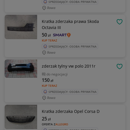
SPRZEDAJĄCY: OSOBA PRYWATNA
Iława
Kratka zderzaka prawa Skoda
OBSE
Octavia III
50
zł
KUP TERAZ
SPRZEDAJĄCY: OSOBA PRYWATNA
Iława
zderzak tylny vw polo 2011r
OBSE
do negocjacji
150
zł
KUP TERAZ
SPRZEDAJĄCY: OSOBA PRYWATNA
Iława
Kratka zderzaka Opel Corsa D
25
zł
OFERTA Z
ALLEGRO