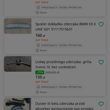
KUP TERAZ
SPRZEDAJĄCY: OSOBA PRYWATNA
Iława
Spoiler dokładka zderzaka BMW X3 X
OBSE
LINE G01 51117515631
160
zł
KUP TERAZ
SPRZEDAJĄCY: OSOBA PRYWATNA
Iława
Listwy przedniego zderzaka- grilla.
OBSE
Scenic IV, bez uszkodzeń.
200
,00 zł
-25%
150
zł
KUP TERAZ
SPRZEDAJĄCY: OSOBA PRYWATNA
Iława
Duster III bela zderzaka przód
OBSE
absorber wzmocnienie pas przedni