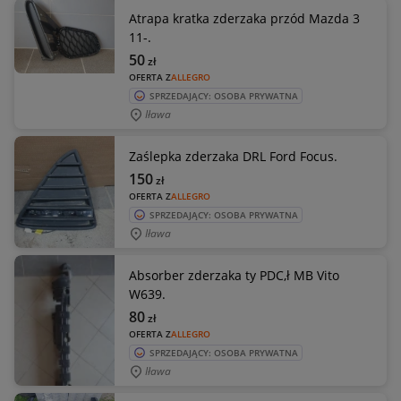
Atrapa kratka zderzaka przód Mazda 3
11-.
50
zł
OFERTA Z
ALLEGRO
SPRZEDAJĄCY: OSOBA PRYWATNA
Iława
Zaślepka zderzaka DRL Ford Focus.
150
zł
OFERTA Z
ALLEGRO
SPRZEDAJĄCY: OSOBA PRYWATNA
Iława
Absorber zderzaka ty PDC,ł MB Vito
W639.
80
zł
OFERTA Z
ALLEGRO
SPRZEDAJĄCY: OSOBA PRYWATNA
Iława