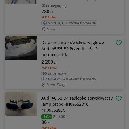
do negocjacji
780
zł
KUP TERAZ
SPRZEDAJĄCY: OSOBA PRYWATNA
Iława
Dyfuzor carbon/włókno węglowe
OBSE
Audi A5/S5 B9 Przedlift 16-19 -
produkcja UK
2 200
zł
KUP TERAZ
STAN: NOWY
SPRZEDAJĄCY: OSOBA PRYWATNA
Iława, Kwiry
Audi A8 S8 D4 zaślepka spryskiwaczy
OBSE
lamp przód 4H0955281C
4H0955282C
220
,00 zł
-63%
80
zł
KUP TERAZ