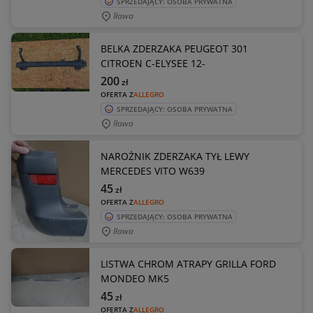
SPRZEDAJĄCY: OSOBA PRYWATNA
Iława
BELKA ZDERZAKA PEUGEOT 301
CITROEN C-ELYSEE 12-
200
zł
OFERTA Z
ALLEGRO
SPRZEDAJĄCY: OSOBA PRYWATNA
Iława
NAROŻNIK ZDERZAKA TYŁ LEWY
MERCEDES VITO W639
45
zł
OFERTA Z
ALLEGRO
SPRZEDAJĄCY: OSOBA PRYWATNA
Iława
LISTWA CHROM ATRAPY GRILLA FORD
MONDEO MK5
45
zł
OFERTA Z
ALLEGRO