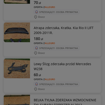
70
zł
OFERTA Z
ALLEGRO
SPRZEDAJĄCY: OSOBA PRYWATNA
Iława
Atrapa zderzaka, Kratka. Kia Rio II LIFT
2009-2011R.
180
zł
OFERTA Z
ALLEGRO
SPRZEDAJĄCY: OSOBA PRYWATNA
Iława
Lewy Ślizg zderzaka przód Mercedes
W238
60
zł
OFERTA Z
ALLEGRO
SPRZEDAJĄCY: OSOBA PRYWATNA
Iława
BELKA TYLNA ZDERZAKA WZMOCNIENIE
TYŁ SUBARU FORESTER IV 2012-