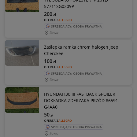
57711SG0209P
200
zł
OFERTA Z
ALLEGRO
SPRZEDAJĄCY: OSOBA PRYWATNA
Iława
Zaślepka ramka chrom halogen Jeep
Cherokee
100
zł
OFERTA Z
ALLEGRO
SPRZEDAJĄCY: OSOBA PRYWATNA
Iława
HYUNDAI I30 III FASTBACK SPOILER
DOKŁADKA ZDERZAKA PRZÓD 86591-
G4AA0
50
zł
OFERTA Z
ALLEGRO
SPRZEDAJĄCY: OSOBA PRYWATNA
Iława