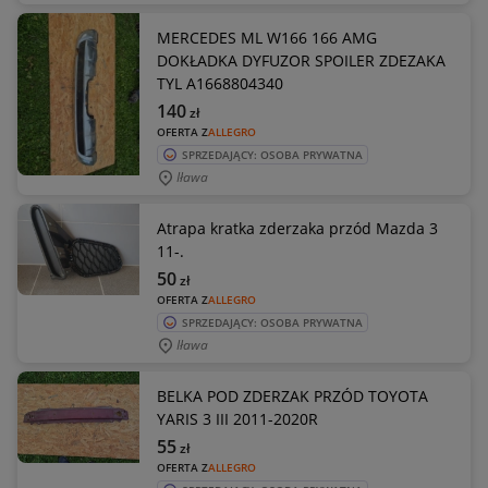
MERCEDES ML W166 166 AMG
DOKŁADKA DYFUZOR SPOILER ZDEZAKA
TYL A1668804340
140
zł
OFERTA Z
ALLEGRO
SPRZEDAJĄCY: OSOBA PRYWATNA
Iława
Atrapa kratka zderzaka przód Mazda 3
11-.
50
zł
OFERTA Z
ALLEGRO
SPRZEDAJĄCY: OSOBA PRYWATNA
Iława
BELKA POD ZDERZAK PRZÓD TOYOTA
YARIS 3 III 2011-2020R
55
zł
OFERTA Z
ALLEGRO