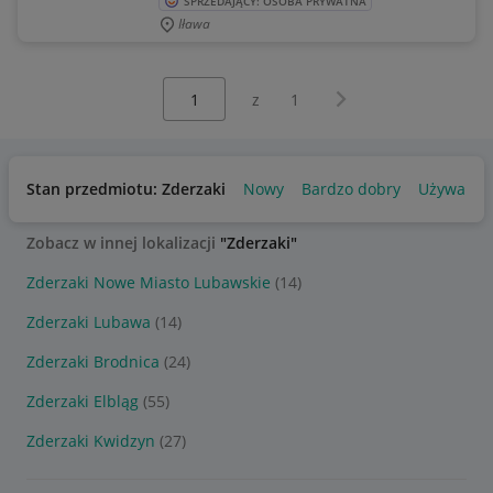
SPRZEDAJĄCY: OSOBA PRYWATNA
Iława
Wybierz stronę:
Następna strona
z
1
Stan przedmiotu: Zderzaki
Nowy
Bardzo dobry
Używany
Zobacz w innej lokalizacji
"Zderzaki"
Zderzaki Nowe Miasto Lubawskie
(14)
Zderzaki Lubawa
(14)
Zderzaki Brodnica
(24)
Zderzaki Elbląg
(55)
Zderzaki Kwidzyn
(27)