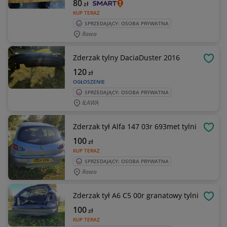
80
zł
KUP TERAZ
SPRZEDAJĄCY: OSOBA PRYWATNA
Iława
Zderzak tylny DaciaDuster 2016
OBSE
120
zł
OGŁOSZENIE
SPRZEDAJĄCY: OSOBA PRYWATNA
IŁAWA
Zderzak tył Alfa 147 03r 693met tylni
OBSE
100
zł
KUP TERAZ
SPRZEDAJĄCY: OSOBA PRYWATNA
Iława
Zderzak tył A6 C5 00r granatowy tylni
OBSE
100
zł
KUP TERAZ