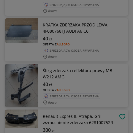
SPRZEDAJĄCY: OSOBA PRYWATNA
Iława
KRATKA ZDERZAKA PRZÓD LEWA
4F0807681J AUDI A6 C6
40
zł
OFERTA Z
ALLEGRO
SPRZEDAJĄCY: OSOBA PRYWATNA
Iława
Ślizg zderzaka reflektora prawy MB
W212 AMG.
40
zł
OFERTA Z
ALLEGRO
SPRZEDAJĄCY: OSOBA PRYWATNA
Iława
Renault Expres II. Atrapa. Gril
OBSE
wzmocnienie zderzaka 628100752R
300
zł