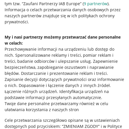
tym tzw. “Zaufani Partnerzy IAB Europe” (
9
partnerów
).
Przydatne informacje
Informacja o celach przetwarzania danych osobowych przez
naszych partnerów znajduje się w ich politykach ochrony
prywatności.
Jak to działa
Napisz do nas
My i nasi partnerzy możemy przetwarzać dane personalne
w celach:
Allegro Gadane dla sprzedających
Przechowywanie informacji na urządzeniu lub dostęp do
Allegro Gadane dla kupujących
nich
.
Spersonalizowane reklamy i treści, pomiar reklam i
treści, badanie odbiorców i ulepszanie usług
.
Zapewnienie
Mapa miejscowości
bezpieczeństwa, zapobieganie oszustwom i naprawianie
błędów
.
Dostarczanie i prezentowanie reklam i treści
.
Informacje prawne
Zapisanie decyzji dotyczących prywatności oraz informowanie
o nich
.
Dopasowanie i łączenie danych z innych źródeł
.
Regulamin
Łączenie różnych urządzeń
.
Identyfikacja urządzeń na
podstawie informacji przesyłanych automatycznie
.
Polityka plików "cookies"
Twoje dane personalne przetwarzamy również w celu
ułatwiania korzystania z naszych stron
Ustawienia plików "cookies"
Cele przetwarzania szczegółowo opisane są w ustawieniach
Udostępnianie lokalizacji
dostępnych pod przyciskiem: “ZMIENIAM ZGODY” i w Polityce