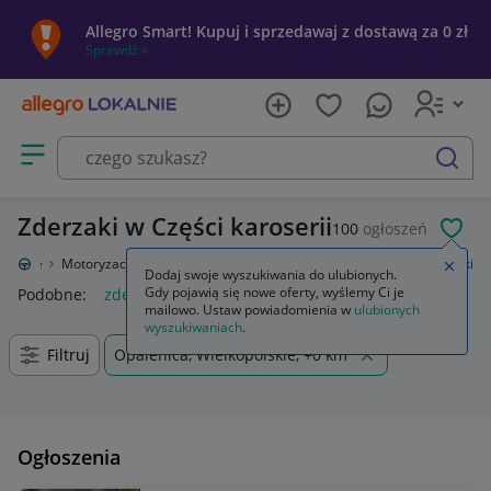
Allegro Smart! Kupuj i sprzedawaj z dostawą za 0 zł
Sprawdź »
Otwórz menu z kategoriami
szukaj
Zderzaki w Części karoserii
100
ogłoszeń
POL
Lokalnie
Motoryzacja
Części samochodowe
Części karoserii
Zderzaki
Zamkn
Dodaj swoje wyszukiwania do ulubionych.
Gdy pojawią się nowe oferty, wyślemy Ci je
Podobne:
zderzak
bmw e90 lci m pakiet zderzak zderzaki
s
mailowo. Ustaw powiadomienia w
ulubionych
wyszukiwaniach
.
Filtruj
Opalenica, Wielkopolskie, +0 km
Ogłoszenia