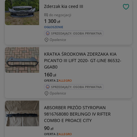
Zderzak kia ceed III
OBSE
do negocjacji
1 300
zł
OGŁOSZENIE
SPRZEDAJĄCY: OSOBA PRYWATNA
Opalenica
KRATKA ŚRODKOWA ZDERZAKA KIA
PICANTO III LIFT 2020- GT-LINE 86532-
G6AB0
160
zł
OFERTA Z
ALLEGRO
SPRZEDAJĄCY: OSOBA PRYWATNA
Opalenica
ABSORBER PRZÓD STYROPIAN
9816768080 BERLINGO IV RIFTER
COMBO E PROACE CITY
90
zł
OFERTA Z
ALLEGRO