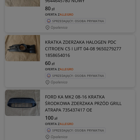
9644645780 NOWY
80
zł
OFERTA Z
ALLEGRO
SPRZEDAJĄCY: OSOBA PRYWATNA
Opalenica
KRATKA ZDERZAKA HALOGEN PDC
CITROEN C5 I LIFT 04-08 9650279277
1858654016
60
zł
OFERTA Z
ALLEGRO
SPRZEDAJĄCY: OSOBA PRYWATNA
Opalenica
FORD KA MK2 08-16 KRATKA
ŚRODKOWA ZDERZAKA PRZÓD GRILL
ATRAPA 735437417 OE
100
zł
OFERTA Z
ALLEGRO
SPRZEDAJĄCY: OSOBA PRYWATNA
Opalenica