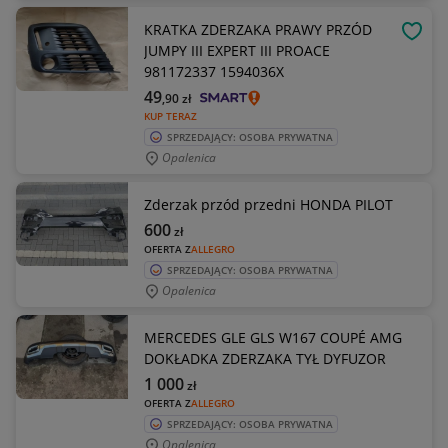
KRATKA ZDERZAKA PRAWY PRZÓD
OBSE
JUMPY III EXPERT III PROACE
981172337 1594036X
49
,90
zł
KUP TERAZ
SPRZEDAJĄCY: OSOBA PRYWATNA
Opalenica
Zderzak przód przedni HONDA PILOT
600
zł
OFERTA Z
ALLEGRO
SPRZEDAJĄCY: OSOBA PRYWATNA
Opalenica
MERCEDES GLE GLS W167 COUPÉ AMG
DOKŁADKA ZDERZAKA TYŁ DYFUZOR
1 000
zł
OFERTA Z
ALLEGRO
SPRZEDAJĄCY: OSOBA PRYWATNA
Opalenica