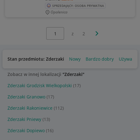
SPRZEDAJĄCY: OSOBA PRYWATNA
Opalenica
Wybierz stronę:
Następna strona
z
2
Stan przedmiotu: Zderzaki
Nowy
Bardzo dobry
Używany
Zobacz w innej lokalizacji
"Zderzaki"
Zderzaki Grodzisk Wielkopolski
(17)
Zderzaki Granowo
(17)
Zderzaki Rakoniewice
(112)
Zderzaki Pniewy
(13)
Zderzaki Dopiewo
(16)