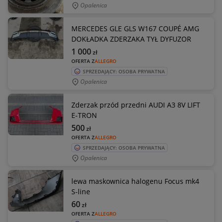
Opalenica
MERCEDES GLE GLS W167 COUPÉ AMG
DOKŁADKA ZDERZAKA TYŁ DYFUZOR
1 000
zł
OFERTA Z
ALLEGRO
SPRZEDAJĄCY: OSOBA PRYWATNA
Opalenica
Zderzak przód przedni AUDI A3 8V LIFT
E-TRON
500
zł
OFERTA Z
ALLEGRO
SPRZEDAJĄCY: OSOBA PRYWATNA
Opalenica
lewa maskownica halogenu Focus mk4
S-line
60
zł
OFERTA Z
ALLEGRO