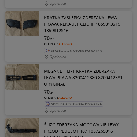
Opalenica
KRATKA ZAŚLEPKA ZDERZAKA LEWA
PRAWA RENAULT CLIO III 1859813S16
1859812S16
70
zł
OFERTA Z
ALLEGRO
SPRZEDAJĄCY: OSOBA PRYWATNA
Opalenica
MEGANE II LIFT KRATKA ZDERZAKA
LEWA PRAWA 8200412380 8200412381
ORYGINAŁ
70
zł
OFERTA Z
ALLEGRO
SPRZEDAJĄCY: OSOBA PRYWATNA
Opalenica
ŚLIZG ZDERZAKA MOCOWANIE LEWY
PRZÓD PEUGEOT 407 1857265916