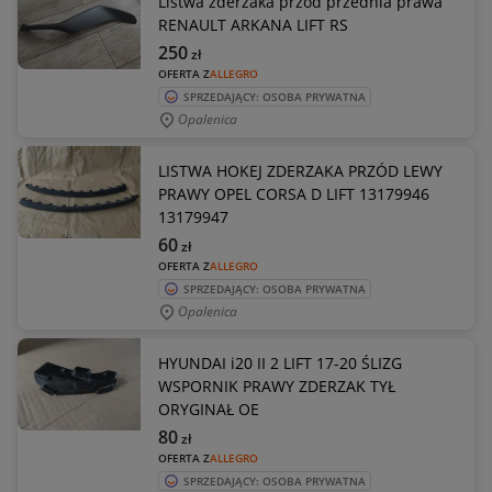
Listwa zderzaka przód przednia prawa
RENAULT ARKANA LIFT RS
250
zł
OFERTA Z
ALLEGRO
SPRZEDAJĄCY: OSOBA PRYWATNA
Opalenica
LISTWA HOKEJ ZDERZAKA PRZÓD LEWY
PRAWY OPEL CORSA D LIFT 13179946
13179947
60
zł
OFERTA Z
ALLEGRO
SPRZEDAJĄCY: OSOBA PRYWATNA
Opalenica
HYUNDAI i20 II 2 LIFT 17-20 ŚLIZG
WSPORNIK PRAWY ZDERZAK TYŁ
ORYGINAŁ OE
80
zł
OFERTA Z
ALLEGRO
SPRZEDAJĄCY: OSOBA PRYWATNA