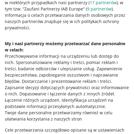
w niektórych przypadkach nasi partnerzy (
17
partnerów
), w
tym tzw. “Zaufani Partnerzy IAB Europe” (
9
partnerów
).
Przydatne informacje
Informacja o celach przetwarzania danych osobowych przez
naszych partnerów znajduje się w ich politykach ochrony
prywatności.
Jak to działa
Napisz do nas
My i nasi partnerzy możemy przetwarzać dane personalne
w celach:
Allegro Gadane dla sprzedających
Przechowywanie informacji na urządzeniu lub dostęp do
Allegro Gadane dla kupujących
nich
.
Spersonalizowane reklamy i treści, pomiar reklam i
treści, badanie odbiorców i ulepszanie usług
.
Zapewnienie
Mapa miejscowości
bezpieczeństwa, zapobieganie oszustwom i naprawianie
błędów
.
Dostarczanie i prezentowanie reklam i treści
.
Informacje prawne
Zapisanie decyzji dotyczących prywatności oraz informowanie
o nich
.
Dopasowanie i łączenie danych z innych źródeł
.
Regulamin
Łączenie różnych urządzeń
.
Identyfikacja urządzeń na
podstawie informacji przesyłanych automatycznie
.
Polityka plików "cookies"
Twoje dane personalne przetwarzamy również w celu
ułatwiania korzystania z naszych stron
Ustawienia plików "cookies"
Cele przetwarzania szczegółowo opisane są w ustawieniach
Udostępnianie lokalizacji