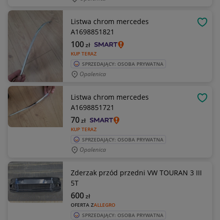
Listwa chrom mercedes
OBSE
A1698851821
100
zł
KUP TERAZ
SPRZEDAJĄCY: OSOBA PRYWATNA
Opalenica
Listwa chrom mercedes
OBSE
A1698851721
70
zł
KUP TERAZ
SPRZEDAJĄCY: OSOBA PRYWATNA
Opalenica
Zderzak przód przedni VW TOURAN 3 III
5T
600
zł
OFERTA Z
ALLEGRO
SPRZEDAJĄCY: OSOBA PRYWATNA