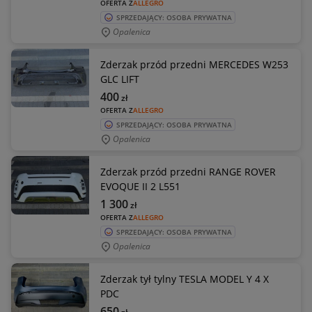
OFERTA Z
ALLEGRO
SPRZEDAJĄCY: OSOBA PRYWATNA
Opalenica
Zderzak przód przedni MERCEDES W253
GLC LIFT
400
zł
OFERTA Z
ALLEGRO
SPRZEDAJĄCY: OSOBA PRYWATNA
Opalenica
Zderzak przód przedni RANGE ROVER
EVOQUE II 2 L551
1 300
zł
OFERTA Z
ALLEGRO
SPRZEDAJĄCY: OSOBA PRYWATNA
Opalenica
Zderzak tył tylny TESLA MODEL Y 4 X
PDC
650