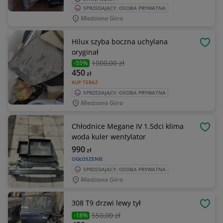
SPRZEDAJĄCY: OSOBA PRYWATNA
Miedziana Góra
Hilux szyba boczna uchylana
OBSE
oryginał
1000
,00 zł
-55%
450
zł
KUP TERAZ
SPRZEDAJĄCY: OSOBA PRYWATNA
Miedziana Góra
Chłodnice Megane IV 1.5dci klima
OBSE
woda kuler wentylator
990
zł
OGŁOSZENIE
SPRZEDAJĄCY: OSOBA PRYWATNA
Miedziana Góra
308 T9 drzwi lewy tył
OBSE
550
,00 zł
-18%