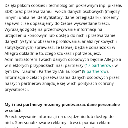
Dzięki plikom cookies i technologiom pokrewnym
(np. piksele,
SDK)
oraz przetwarzaniu Twoich danych osobowych
(między
innymi unikalne identyfikatory, dane przeglądarki)
, możemy
zapewnić, że dopasujemy do Ciebie wyświetlane treści.
Wyrażając zgodę na przechowywanie informacji na
urządzeniu końcowym lub dostęp do nich i przetwarzanie
danych (w tym w obszarze profilowania, analiz rynkowych i
statystycznych) sprawiasz, że łatwiej będzie odnaleźć Ci w
Allegro dokładnie to, czego szukasz i potrzebujesz.
Administratorem Twoich danych osobowych będzie Allegro a
w niektórych przypadkach nasi partnerzy (
17
partnerów
), w
tym tzw. “Zaufani Partnerzy IAB Europe” (
9
partnerów
).
Przydatne informacje
Informacja o celach przetwarzania danych osobowych przez
naszych partnerów znajduje się w ich politykach ochrony
prywatności.
Jak to działa
Napisz do nas
My i nasi partnerzy możemy przetwarzać dane personalne
w celach:
Allegro Gadane dla sprzedających
Przechowywanie informacji na urządzeniu lub dostęp do
Allegro Gadane dla kupujących
nich
.
Spersonalizowane reklamy i treści, pomiar reklam i