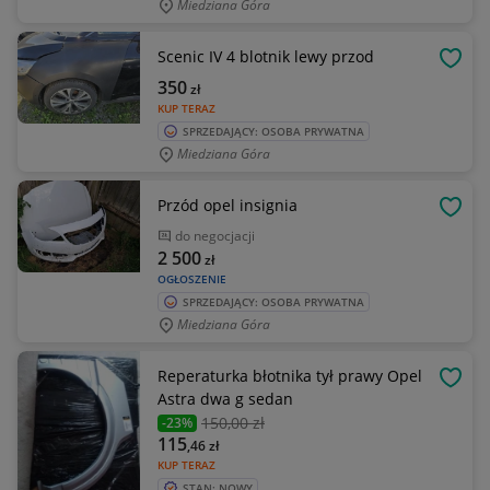
Miedziana Góra
Scenic IV 4 blotnik lewy przod
OBSE
350
zł
KUP TERAZ
SPRZEDAJĄCY: OSOBA PRYWATNA
Miedziana Góra
Przód opel insignia
OBSE
do negocjacji
2 500
zł
OGŁOSZENIE
SPRZEDAJĄCY: OSOBA PRYWATNA
Miedziana Góra
Reperaturka błotnika tył prawy Opel
OBSE
Astra dwa g sedan
150
,00 zł
-23%
115
,46
zł
KUP TERAZ
STAN: NOWY