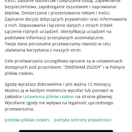
treści, badanie odbiorców i ulepszanie usług
.
Zapewnienie
Mapa miejscowości
bezpieczeństwa, zapobieganie oszustwom i naprawianie
błędów
.
Dostarczanie i prezentowanie reklam i treści
.
Informacje prawne
Zapisanie decyzji dotyczących prywatności oraz informowanie
o nich
.
Dopasowanie i łączenie danych z innych źródeł
.
Regulamin
Łączenie różnych urządzeń
.
Identyfikacja urządzeń na
podstawie informacji przesyłanych automatycznie
.
Polityka plików "cookies"
Twoje dane personalne przetwarzamy również w celu
ułatwiania korzystania z naszych stron
Ustawienia plików "cookies"
Cele przetwarzania szczegółowo opisane są w ustawieniach
Udostępnianie lokalizacji
dostępnych pod przyciskiem: “ZMIENIAM ZGODY” i w Polityce
Informacje dla Aktu o Usługach Cyfrowych
plików cookies.
Zgodę wyrażasz dobrowolnie i jest ważna 12 miesięcy.
Pobierz aplikację
Możesz ją w każdym momencie wycofać lub ponowić w
zakładce
Ustawienia plików cookies
na stronie głównej.
Wycofanie zgody nie wpływa na legalność uprzedniego
przetwarzania.
polityka plików cookies
polityka ochrony prywatności