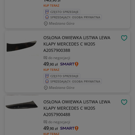
,90
zł
KUP TERAZ
CZĘSTO SPRZEDAJE
SPRZEDAJĄCY: OSOBA PRYWATNA
Miedziana Góra
OSŁONA OWIEWKA LISTWA LEWA
OBSE
KLAPY MERCEDES C W205
A2057900388
do negocjacji
49
,90
zł
KUP TERAZ
CZĘSTO SPRZEDAJE
SPRZEDAJĄCY: OSOBA PRYWATNA
Miedziana Góra
OSŁONA OWIEWKA LISTWA LEWA
OBSE
KLAPY MERCEDES C W205
A2057900488
do negocjacji
49
,90
zł
KUP TERAZ