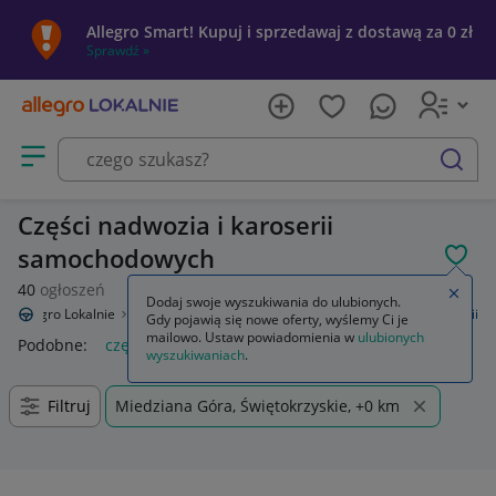
Allegro Smart! Kupuj i sprzedawaj z dostawą za 0 zł
Sprawdź »
Otwórz menu z kategoriami
szukaj
Części nadwozia i karoserii
samochodowych
POL
40
ogłoszeń
Zamkn
Dodaj swoje wyszukiwania do ulubionych.
Allegro Lokalnie
Motoryzacja
Części samochodowe
Części karoserii
Gdy pojawią się nowe oferty, wyślemy Ci je
mailowo. Ustaw powiadomienia w
ulubionych
Podobne:
części karoserii
wyszukiwaniach
.
Filtruj
Miedziana Góra, Świętokrzyskie, +0 km