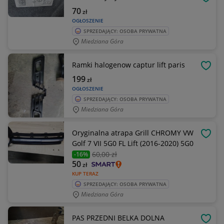
OBSE
70
zł
OGŁOSZENIE
SPRZEDAJĄCY: OSOBA PRYWATNA
Miedziana Góra
Ramki halogenow captur lift paris
OBSE
199
zł
OGŁOSZENIE
SPRZEDAJĄCY: OSOBA PRYWATNA
Miedziana Góra
Oryginalna atrapa Grill CHROMY VW
OBSE
Golf 7 VII 5G0 FL Lift (2016-2020) 5G0
60
,00 zł
-16%
50
zł
KUP TERAZ
SPRZEDAJĄCY: OSOBA PRYWATNA
Miedziana Góra
PAS PRZEDNI BELKA DOLNA
OBSE