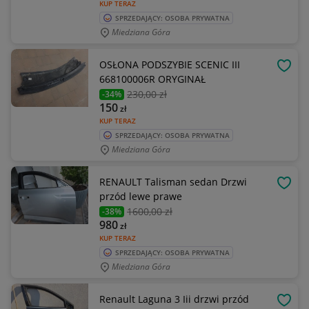
KUP TERAZ
SPRZEDAJĄCY: OSOBA PRYWATNA
Miedziana Góra
OSŁONA PODSZYBIE SCENIC III
OBSE
668100006R ORYGINAŁ
230
,00 zł
-34%
150
zł
KUP TERAZ
SPRZEDAJĄCY: OSOBA PRYWATNA
Miedziana Góra
RENAULT Talisman sedan Drzwi
OBSE
przód lewe prawe
1600
,00 zł
-38%
980
zł
KUP TERAZ
SPRZEDAJĄCY: OSOBA PRYWATNA
Miedziana Góra
Renault Laguna 3 Iii drzwi przód
OBSE