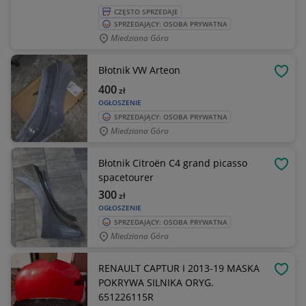
CZĘSTO SPRZEDAJE
SPRZEDAJĄCY: OSOBA PRYWATNA
Miedziana Góra
Błotnik VW Arteon
OBSE
400
zł
OGŁOSZENIE
SPRZEDAJĄCY: OSOBA PRYWATNA
Miedziana Góra
Błotnik Citroën C4 grand picasso
OBSE
spacetourer
300
zł
OGŁOSZENIE
SPRZEDAJĄCY: OSOBA PRYWATNA
Miedziana Góra
RENAULT CAPTUR I 2013-19 MASKA
OBSE
POKRYWA SILNIKA ORYG.
651226115R