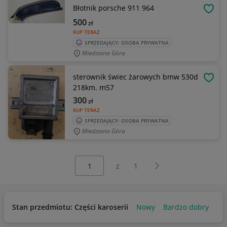
Błotnik porsche 911 964
OBSE
500
zł
KUP TERAZ
SPRZEDAJĄCY: OSOBA PRYWATNA
Miedziana Góra
sterownik świec żarowych bmw 530d
OBSE
218km. m57
300
zł
KUP TERAZ
SPRZEDAJĄCY: OSOBA PRYWATNA
Miedziana Góra
Wybierz stronę:
Następna strona
z
1
Stan przedmiotu: Części karoserii
Nowy
Bardzo dobry
Uż