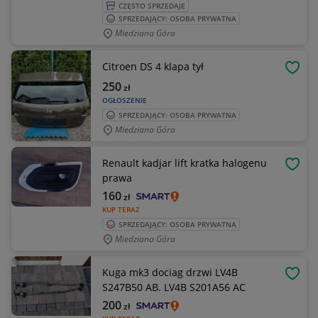
CZĘSTO SPRZEDAJE
SPRZEDAJĄCY: OSOBA PRYWATNA
Miedziana Góra
Citroen DS 4 klapa tył
OBSE
250
zł
OGŁOSZENIE
SPRZEDAJĄCY: OSOBA PRYWATNA
Miedziana Góra
Renault kadjar lift kratka halogenu
OBSE
prawa
160
zł
KUP TERAZ
SPRZEDAJĄCY: OSOBA PRYWATNA
Miedziana Góra
Kuga mk3 dociag drzwi LV4B
OBSE
S247B50 AB. LV4B S201A56 AC
200
zł