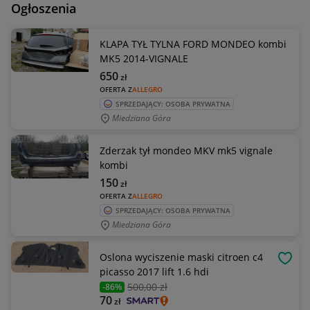
Ogłoszenia
KLAPA TYŁ TYLNA FORD MONDEO kombi
MK5 2014-VIGNALE
650
zł
OFERTA Z
ALLEGRO
SPRZEDAJĄCY: OSOBA PRYWATNA
Miedziana Góra
Zderzak tył mondeo MKV mk5 vignale
kombi
150
zł
OFERTA Z
ALLEGRO
SPRZEDAJĄCY: OSOBA PRYWATNA
Miedziana Góra
Oslona wyciszenie maski citroen c4
OBSE
picasso 2017 lift 1.6 hdi
500
,00 zł
-86%
70
zł