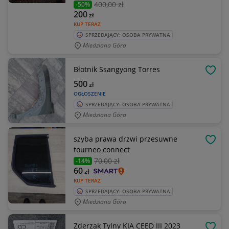
400
,00 zł
-50%
200
zł
KUP TERAZ
SPRZEDAJĄCY: OSOBA PRYWATNA
Miedziana Góra
Błotnik Ssangyong Torres
OBSE
500
zł
OGŁOSZENIE
SPRZEDAJĄCY: OSOBA PRYWATNA
Miedziana Góra
szyba prawa drzwi przesuwne
OBSE
tourneo connect
70
,00 zł
-14%
60
zł
KUP TERAZ
SPRZEDAJĄCY: OSOBA PRYWATNA
Miedziana Góra
Zderzak Tylny KIA CEED III 2023