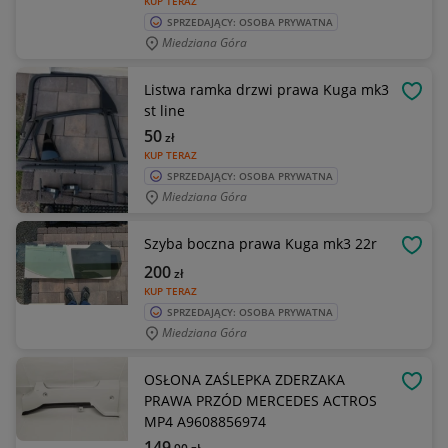
KUP TERAZ
SPRZEDAJĄCY: OSOBA PRYWATNA
Miedziana Góra
Listwa ramka drzwi prawa Kuga mk3
OBSE
st line
50
zł
KUP TERAZ
SPRZEDAJĄCY: OSOBA PRYWATNA
Miedziana Góra
Szyba boczna prawa Kuga mk3 22r
OBSE
200
zł
KUP TERAZ
SPRZEDAJĄCY: OSOBA PRYWATNA
Miedziana Góra
OSŁONA ZAŚLEPKA ZDERZAKA
OBSE
PRAWA PRZÓD MERCEDES ACTROS
MP4 A9608856974
149