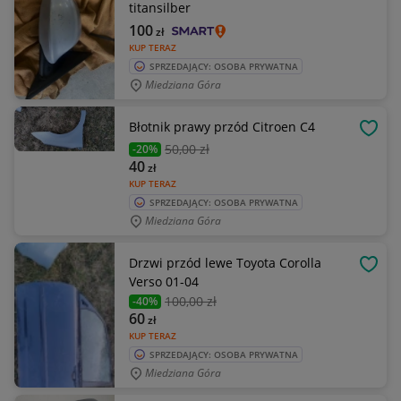
titansilber
100
zł
KUP TERAZ
SPRZEDAJĄCY: OSOBA PRYWATNA
Miedziana Góra
Błotnik prawy przód Citroen C4
OBSE
50
,00 zł
-20%
40
zł
KUP TERAZ
SPRZEDAJĄCY: OSOBA PRYWATNA
Miedziana Góra
Drzwi przód lewe Toyota Corolla
OBSE
Verso 01-04
100
,00 zł
-40%
60
zł
KUP TERAZ
SPRZEDAJĄCY: OSOBA PRYWATNA
Miedziana Góra