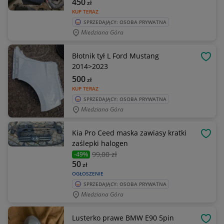
450
zł
KUP TERAZ
SPRZEDAJĄCY: OSOBA PRYWATNA
Miedziana Góra
Błotnik tył L Ford Mustang
OBSE
2014>2023
500
zł
KUP TERAZ
SPRZEDAJĄCY: OSOBA PRYWATNA
Miedziana Góra
Kia Pro Ceed maska zawiasy kratki
OBSE
zaślepki halogen
99
,00 zł
-49%
50
zł
OGŁOSZENIE
SPRZEDAJĄCY: OSOBA PRYWATNA
Miedziana Góra
Lusterko prawe BMW E90 5pin
OBSE