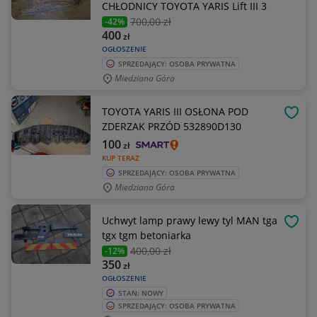
CHŁODNICY TOYOTA YARIS Lift III 3
700
,00 zł
-42%
400
zł
OGŁOSZENIE
SPRZEDAJĄCY: OSOBA PRYWATNA
Miedziana Góra
TOYOTA YARIS III OSŁONA POD
OBSE
ZDERZAK PRZÓD 532890D130
100
zł
KUP TERAZ
SPRZEDAJĄCY: OSOBA PRYWATNA
Miedziana Góra
Uchwyt lamp prawy lewy tyl MAN tga
OBSE
tgx tgm betoniarka
400
,00 zł
-12%
350
zł
OGŁOSZENIE
STAN: NOWY
SPRZEDAJĄCY: OSOBA PRYWATNA