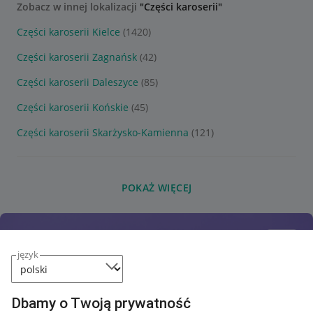
Zobacz w innej lokalizacji
"Części karoserii"
Części karoserii Kielce
(1420)
Części karoserii Zagnańsk
(42)
Części karoserii Daleszyce
(85)
Części karoserii Końskie
(45)
Części karoserii Skarżysko-Kamienna
(121)
POKAŻ WIĘCEJ
język
Dbamy o Twoją prywatność