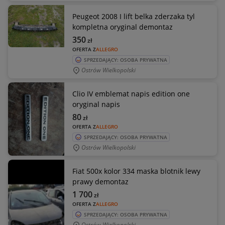
Peugeot 2008 I lift belka zderzaka tyl
kompletna oryginal demontaz
350
zł
OFERTA Z
ALLEGRO
SPRZEDAJĄCY: OSOBA PRYWATNA
Ostrów Wielkopolski
Clio IV emblemat napis edition one
oryginal napis
80
zł
OFERTA Z
ALLEGRO
SPRZEDAJĄCY: OSOBA PRYWATNA
Ostrów Wielkopolski
Fiat 500x kolor 334 maska blotnik lewy
prawy demontaz
1 700
zł
OFERTA Z
ALLEGRO
SPRZEDAJĄCY: OSOBA PRYWATNA
Ostrów Wielkopolski