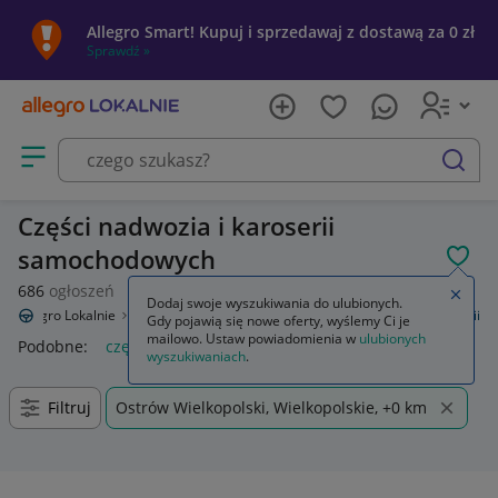
Allegro Smart! Kupuj i sprzedawaj z dostawą za 0 zł
Sprawdź »
Otwórz menu z kategoriami
szukaj
Części nadwozia i karoserii
samochodowych
POL
686
ogłoszeń
Zamkn
Dodaj swoje wyszukiwania do ulubionych.
Allegro Lokalnie
Motoryzacja
Części samochodowe
Części karoserii
Gdy pojawią się nowe oferty, wyślemy Ci je
mailowo. Ustaw powiadomienia w
ulubionych
Podobne:
części karoserii
wyszukiwaniach
.
Filtruj
Ostrów Wielkopolski, Wielkopolskie, +0 km