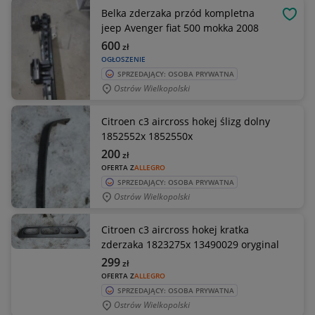
Belka zderzaka przód kompletna
OBSE
jeep Avenger fiat 500 mokka 2008
600
zł
OGŁOSZENIE
SPRZEDAJĄCY: OSOBA PRYWATNA
Ostrów Wielkopolski
Citroen c3 aircross hokej ślizg dolny
1852552x 1852550x
200
zł
OFERTA Z
ALLEGRO
SPRZEDAJĄCY: OSOBA PRYWATNA
Ostrów Wielkopolski
Citroen c3 aircross hokej kratka
zderzaka 1823275x 13490029 oryginal
299
zł
OFERTA Z
ALLEGRO
SPRZEDAJĄCY: OSOBA PRYWATNA
Ostrów Wielkopolski