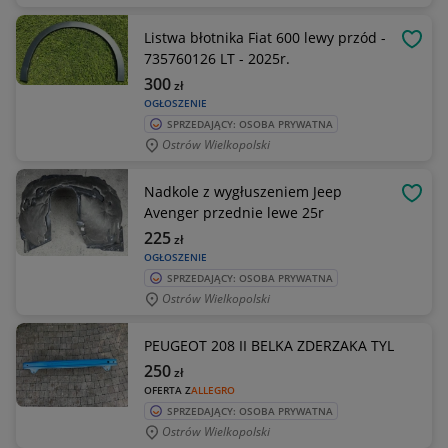
Listwa błotnika Fiat 600 lewy przód -
OBSE
735760126 LT - 2025r.
300
zł
OGŁOSZENIE
SPRZEDAJĄCY: OSOBA PRYWATNA
Ostrów Wielkopolski
Nadkole z wygłuszeniem Jeep
OBSE
Avenger przednie lewe 25r
225
zł
OGŁOSZENIE
SPRZEDAJĄCY: OSOBA PRYWATNA
Ostrów Wielkopolski
PEUGEOT 208 II BELKA ZDERZAKA TYL
250
zł
OFERTA Z
ALLEGRO
SPRZEDAJĄCY: OSOBA PRYWATNA
Ostrów Wielkopolski