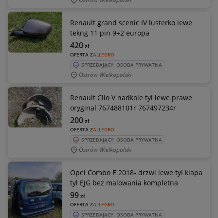
Renault grand scenic IV lusterko lewe
tekng 11 pin 9+2 europa
420
zł
OFERTA Z
ALLEGRO
SPRZEDAJĄCY: OSOBA PRYWATNA
Ostrów Wielkopolski
Renault Clio V nadkole tyl lewe prawe
oryginal 767488101r 767497234r
200
zł
OFERTA Z
ALLEGRO
SPRZEDAJĄCY: OSOBA PRYWATNA
Ostrów Wielkopolski
Opel Combo E 2018- drzwi lewe tyl klapa
tyl EJG bez malowania kompletna
99
zł
OFERTA Z
ALLEGRO
SPRZEDAJĄCY: OSOBA PRYWATNA