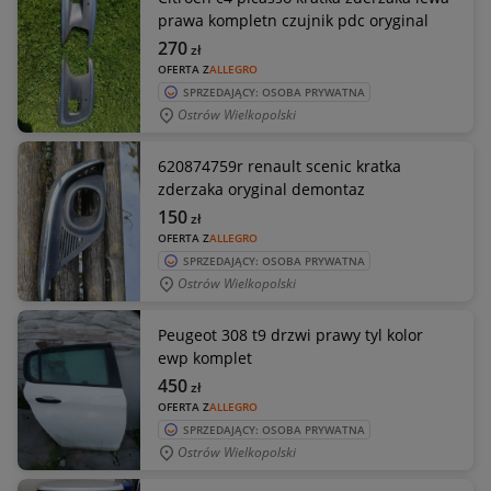
prawa kompletn czujnik pdc oryginal
270
zł
OFERTA Z
ALLEGRO
SPRZEDAJĄCY: OSOBA PRYWATNA
Ostrów Wielkopolski
620874759r renault scenic kratka
zderzaka oryginal demontaz
150
zł
OFERTA Z
ALLEGRO
SPRZEDAJĄCY: OSOBA PRYWATNA
Ostrów Wielkopolski
Peugeot 308 t9 drzwi prawy tyl kolor
ewp komplet
450
zł
OFERTA Z
ALLEGRO
SPRZEDAJĄCY: OSOBA PRYWATNA
Ostrów Wielkopolski