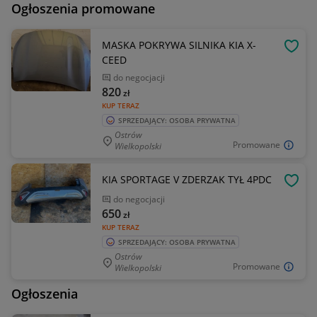
Ogłoszenia promowane
MASKA POKRYWA SILNIKA KIA X-
OBSE
CEED
do negocjacji
820
zł
KUP TERAZ
SPRZEDAJĄCY: OSOBA PRYWATNA
Ostrów
Promowane
Wielkopolski
KIA SPORTAGE V ZDERZAK TYŁ 4PDC
OBSE
do negocjacji
650
zł
KUP TERAZ
SPRZEDAJĄCY: OSOBA PRYWATNA
Ostrów
Promowane
Wielkopolski
Ogłoszenia