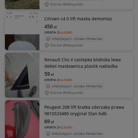
Ostrów Wielkopolski
Citroen c4 II lift maska demontaz
450
zł
OFERTA Z
ALLEGRO
SPRZEDAJĄCY: OSOBA PRYWATNA
Ostrów Wielkopolski
Renault Clio V zaslepka blotnika lewa
dekiel maskownica plastik nakladka
59
zł
OFERTA Z
ALLEGRO
SPRZEDAJĄCY: OSOBA PRYWATNA
Ostrów Wielkopolski
Peugeot 208 lift kratka zderzaka prawa
9810533480 oryginal Stan bdb
69
zł
OFERTA Z
ALLEGRO
SPRZEDAJĄCY: OSOBA PRYWATNA