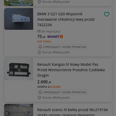
Ostrów Wielkopolski
BMW 3 G21 G20 Wspornik
OBSE
mocowanie chłodnicy lewy przód
7422234
do negocjacji
75
zł
KUP TERAZ
SPRZEDAJĄCY: OSOBA PRYWATNA
Ostrów Wielkopolski
Renault Kangoo IV Nowy Model Pas
Przód Wzmocnienie Przednie Czołówka
Orygin
2 690
zł
OFERTA Z
ALLEGRO
SPRZEDAJĄCY: OSOBA PRYWATNA
Ostrów Wielkopolski
Renault scenic IV belka przod 96c219194
strefa zgniotu oryginal demontaz