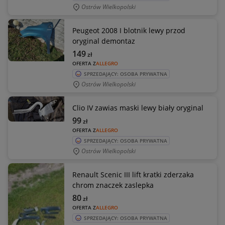
Ostrów Wielkopolski
Peugeot 2008 I blotnik lewy przod
oryginal demontaz
149
zł
OFERTA Z
ALLEGRO
SPRZEDAJĄCY: OSOBA PRYWATNA
Ostrów Wielkopolski
Clio IV zawias maski lewy biały oryginal
99
zł
OFERTA Z
ALLEGRO
SPRZEDAJĄCY: OSOBA PRYWATNA
Ostrów Wielkopolski
Renault Scenic III lift kratki zderzaka
chrom znaczek zaslepka
80
zł
OFERTA Z
ALLEGRO
SPRZEDAJĄCY: OSOBA PRYWATNA