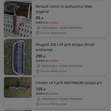
Renault scenic III podluznica lewa
oryginal
99
zł
OFERTA Z
ALLEGRO
SPRZEDAJĄCY: OSOBA PRYWATNA
Ostrów Wielkopolski
Peugeot 208 I lift grill atrapa chrom
emblemat
290
zł
OFERTA Z
ALLEGRO
SPRZEDAJĄCY: OSOBA PRYWATNA
Ostrów Wielkopolski
Citroen c4 II grill 9687946280 atrapa gril
100
zł
OFERTA Z
ALLEGRO
SPRZEDAJĄCY: OSOBA PRYWATNA
Ostrów Wielkopolski