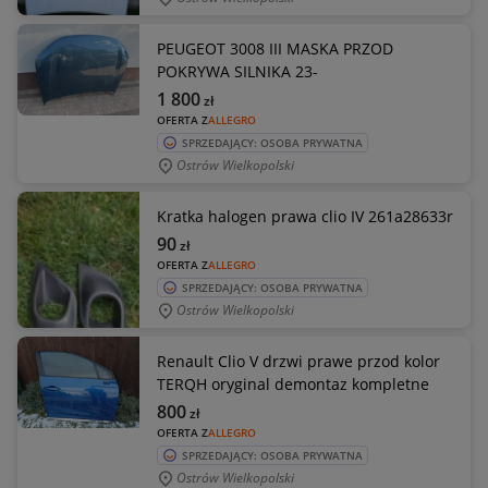
PEUGEOT 3008 III MASKA PRZOD
POKRYWA SILNIKA 23-
1 800
zł
OFERTA Z
ALLEGRO
SPRZEDAJĄCY: OSOBA PRYWATNA
Ostrów Wielkopolski
Kratka halogen prawa clio IV 261a28633r
90
zł
OFERTA Z
ALLEGRO
SPRZEDAJĄCY: OSOBA PRYWATNA
Ostrów Wielkopolski
Renault Clio V drzwi prawe przod kolor
TERQH oryginal demontaz kompletne
800
zł
OFERTA Z
ALLEGRO
SPRZEDAJĄCY: OSOBA PRYWATNA
Ostrów Wielkopolski