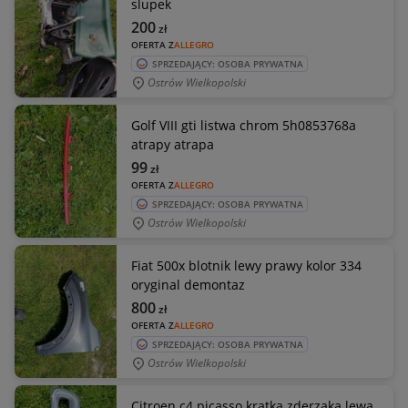
slupek
200
zł
OFERTA Z
ALLEGRO
SPRZEDAJĄCY: OSOBA PRYWATNA
Ostrów Wielkopolski
Golf VIII gti listwa chrom 5h0853768a
atrapy atrapa
99
zł
OFERTA Z
ALLEGRO
SPRZEDAJĄCY: OSOBA PRYWATNA
Ostrów Wielkopolski
Fiat 500x blotnik lewy prawy kolor 334
oryginal demontaz
800
zł
OFERTA Z
ALLEGRO
SPRZEDAJĄCY: OSOBA PRYWATNA
Ostrów Wielkopolski
Citroen c4 picasso kratka zderzaka lewa