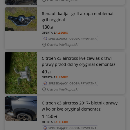
Renault kadjar grill atrapa emblemat
gril oryginal
130
zł
OFERTA Z
ALLEGRO
SPRZEDAJĄCY: OSOBA PRYWATNA
Ostrów Wielkopolski
Citroen c3 aircross kve zawias drzwi
prawy przod dolny oryginal demontaz
49
zł
OFERTA Z
ALLEGRO
SPRZEDAJĄCY: OSOBA PRYWATNA
Ostrów Wielkopolski
Citroen c3 aircross 2017- blotnik prawy
w kolor kve oryginal demontaz
1 150
zł
OFERTA Z
ALLEGRO
SPRZEDAJĄCY: OSOBA PRYWATNA