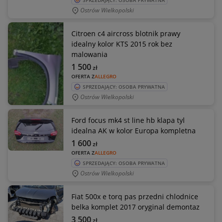
SPRZEDAJĄCY: OSOBA PRYWATNA
Ostrów Wielkopolski
Citroen c4 aircross blotnik prawy
idealny kolor KTS 2015 rok bez
malowania
1 500
zł
OFERTA Z
ALLEGRO
SPRZEDAJĄCY: OSOBA PRYWATNA
Ostrów Wielkopolski
Ford focus mk4 st line hb klapa tyl
idealna AK w kolor Europa kompletna
1 600
zł
OFERTA Z
ALLEGRO
SPRZEDAJĄCY: OSOBA PRYWATNA
Ostrów Wielkopolski
Fiat 500x e torq pas przedni chlodnice
belka komplet 2017 oryginal demontaz
3 500
zł