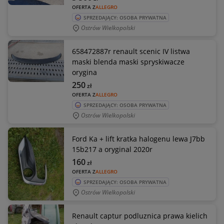
OFERTA Z
ALLEGRO
SPRZEDAJĄCY: OSOBA PRYWATNA
Ostrów Wielkopolski
658472887r renault scenic IV listwa
maski blenda maski spryskiwacze
orygina
250
zł
OFERTA Z
ALLEGRO
SPRZEDAJĄCY: OSOBA PRYWATNA
Ostrów Wielkopolski
Ford Ka + lift kratka halogenu lewa J7bb
15b217 a oryginal 2020r
160
zł
OFERTA Z
ALLEGRO
SPRZEDAJĄCY: OSOBA PRYWATNA
Ostrów Wielkopolski
Renault captur podluznica prawa kielich