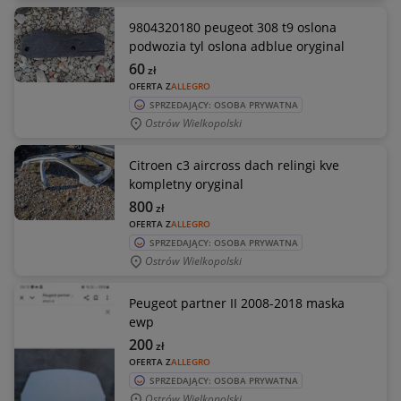
9804320180 peugeot 308 t9 oslona
podwozia tyl oslona adblue oryginal
60
zł
OFERTA Z
ALLEGRO
SPRZEDAJĄCY: OSOBA PRYWATNA
Ostrów Wielkopolski
Citroen c3 aircross dach relingi kve
kompletny oryginal
800
zł
OFERTA Z
ALLEGRO
SPRZEDAJĄCY: OSOBA PRYWATNA
Ostrów Wielkopolski
Peugeot partner II 2008-2018 maska
ewp
200
zł
OFERTA Z
ALLEGRO
SPRZEDAJĄCY: OSOBA PRYWATNA
Ostrów Wielkopolski