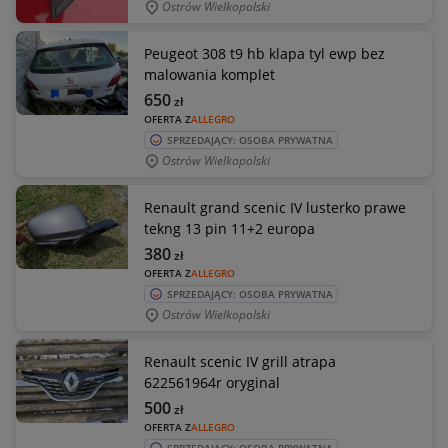
Ostrów Wielkopolski
Peugeot 308 t9 hb klapa tyl ewp bez
malowania komplet
650
zł
OFERTA Z
ALLEGRO
SPRZEDAJĄCY: OSOBA PRYWATNA
Ostrów Wielkopolski
Renault grand scenic IV lusterko prawe
tekng 13 pin 11+2 europa
380
zł
OFERTA Z
ALLEGRO
SPRZEDAJĄCY: OSOBA PRYWATNA
Ostrów Wielkopolski
Renault scenic IV grill atrapa
622561964r oryginal
500
zł
OFERTA Z
ALLEGRO