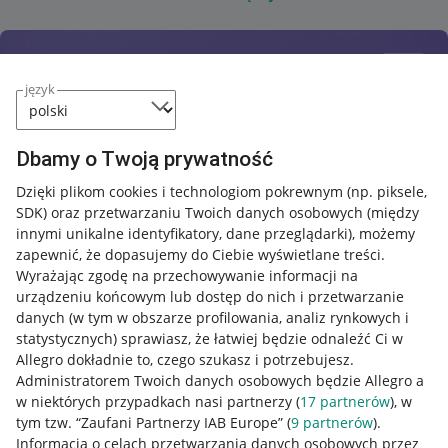
język
Dbamy o Twoją prywatność
Dzięki plikom cookies i technologiom pokrewnym
(np. piksele,
SDK)
oraz przetwarzaniu Twoich danych osobowych
(między
innymi unikalne identyfikatory, dane przeglądarki)
, możemy
zapewnić, że dopasujemy do Ciebie wyświetlane treści.
Wyrażając zgodę na przechowywanie informacji na
urządzeniu końcowym lub dostęp do nich i przetwarzanie
danych (w tym w obszarze profilowania, analiz rynkowych i
statystycznych) sprawiasz, że łatwiej będzie odnaleźć Ci w
Allegro dokładnie to, czego szukasz i potrzebujesz.
Administratorem Twoich danych osobowych będzie Allegro a
w niektórych przypadkach nasi partnerzy (
17
partnerów
), w
tym tzw. “Zaufani Partnerzy IAB Europe” (
9
partnerów
).
Przydatne informacje
Informacja o celach przetwarzania danych osobowych przez