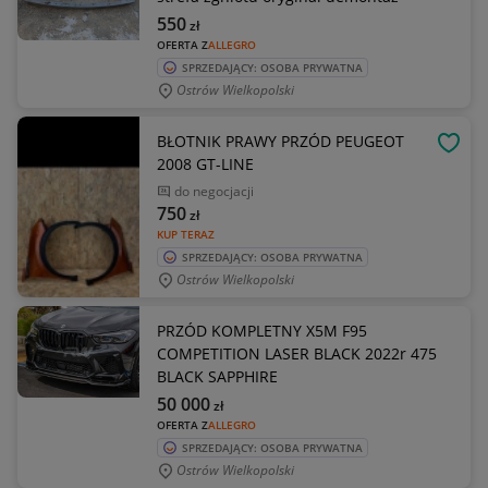
550
zł
OFERTA Z
ALLEGRO
SPRZEDAJĄCY: OSOBA PRYWATNA
Ostrów Wielkopolski
BŁOTNIK PRAWY PRZÓD PEUGEOT
OBSE
2008 GT-LINE
do negocjacji
750
zł
KUP TERAZ
SPRZEDAJĄCY: OSOBA PRYWATNA
Ostrów Wielkopolski
PRZÓD KOMPLETNY X5M F95
COMPETITION LASER BLACK 2022r 475
BLACK SAPPHIRE
50 000
zł
OFERTA Z
ALLEGRO
SPRZEDAJĄCY: OSOBA PRYWATNA
Ostrów Wielkopolski