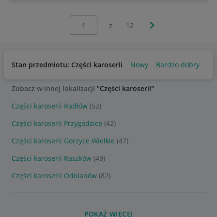
Wybierz stronę:
Następna strona
z
12
Stan przedmiotu: Części karoserii
Nowy
Bardzo dobry
Uż
Zobacz w innej lokalizacji
"Części karoserii"
Części karoserii Radłów
(52)
Części karoserii Przygodzice
(42)
Części karoserii Gorzyce Wielkie
(47)
Części karoserii Raszków
(49)
Części karoserii Odolanów
(82)
POKAŻ WIĘCEJ