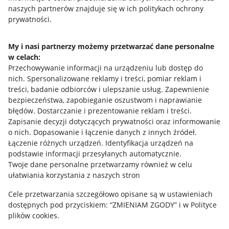
naszych partnerów znajduje się w ich politykach ochrony
prywatności.
Jak to działa
Napisz do nas
My i nasi partnerzy możemy przetwarzać dane personalne
w celach:
Allegro Gadane dla sprzedających
Przechowywanie informacji na urządzeniu lub dostęp do
Allegro Gadane dla kupujących
nich
.
Spersonalizowane reklamy i treści, pomiar reklam i
treści, badanie odbiorców i ulepszanie usług
.
Zapewnienie
Mapa miejscowości
bezpieczeństwa, zapobieganie oszustwom i naprawianie
błędów
.
Dostarczanie i prezentowanie reklam i treści
.
Informacje prawne
Zapisanie decyzji dotyczących prywatności oraz informowanie
o nich
.
Dopasowanie i łączenie danych z innych źródeł
.
Regulamin
Łączenie różnych urządzeń
.
Identyfikacja urządzeń na
podstawie informacji przesyłanych automatycznie
.
Polityka plików "cookies"
Twoje dane personalne przetwarzamy również w celu
ułatwiania korzystania z naszych stron
Ustawienia plików "cookies"
Cele przetwarzania szczegółowo opisane są w ustawieniach
Udostępnianie lokalizacji
dostępnych pod przyciskiem: “ZMIENIAM ZGODY” i w Polityce
Informacje dla Aktu o Usługach Cyfrowych
plików cookies.