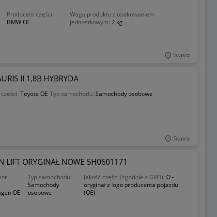
Producent części:
Waga produktu z opakowaniem
BMW OE
jednostkowym:
2 kg
Słupca
RIS II 1,8B HYBRYDA
 części:
Toyota OE
Typ samochodu:
Samochody osobowe
Słupca
UAN LIFT ORYGINAŁ NOWE 5H0601171
ent
Typ samochodu:
Jakość części (zgodnie z GVO):
O -
Samochody
oryginał z logo producenta pojazdu
agen OE
osobowe
(OE)