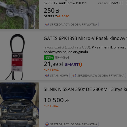
6793017 sanki bmw f10 f11
części:
BMW OE
250
zł
OFERTA Z
ALLEGRO
SPRZEDAJĄCY: OSOBA PRYWATNA
GATES 6PK1893 Micro-V Pasek klinowy
Jakość części (zgodnie z GVO):
P - zamiennik o jakośc
porównywalnej do oryginału
33
,00 zł
-33%
21
,99
zł
KUP TERAZ
STAN: NOWY
SPRZEDAJĄCY: OSOBA PRYWATNA
SILNIK NISSAN 350z DE 280KM 133tys
10 500
zł
KUP TERAZ
SPRZEDAJĄCY: OSOBA PRYWATNA