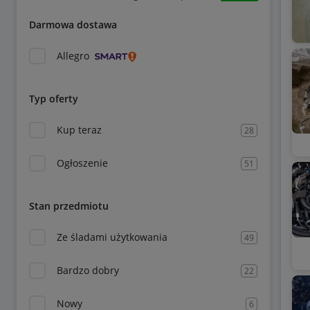
Darmowa dostawa
Allegro
Typ oferty
Kup teraz
28
Ogłoszenie
51
Stan przedmiotu
Ze śladami użytkowania
49
Bardzo dobry
22
Nowy
6