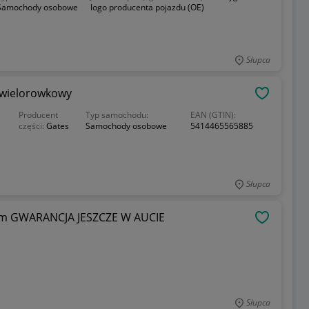
Samochody osobowe
logo producenta pojazdu (OE)
Słupca
 wielorowkowy
OBSERWU
i
Producent
Typ samochodu:
EAN (GTIN):
części:
Gates
Samochody osobowe
5414465565885
Słupca
 km GWARANCJA JESZCZE W AUCIE
OBSERWU
Słupca