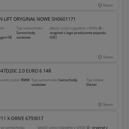
Słupca
UAN LIFT ORYGINAŁ NOWE 5H0601171
ent
Typ samochodu:
Jakość części (zgodnie z GVO):
O -
Samochody
oryginał z logo producenta pojazdu
agen OE
osobowe
(OE)
Słupca
47D20C 2.0 EURO 6 14R
ucent części:
BMW
Typ samochodu:
Samochody
Typ silnika:
osobowe
Diesel
Słupca
11 X-DRIVE 6793017
Typ samochodu:
Jakość części (zgodnie z GVO):
O - oryginał z