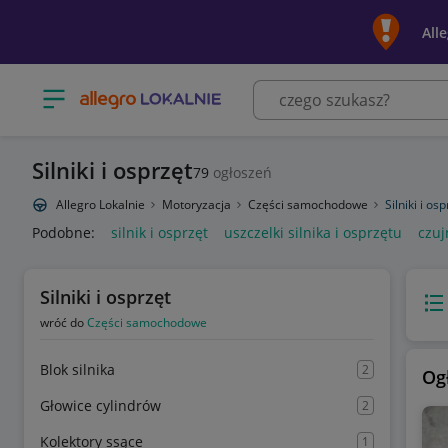
All
Otwórz menu z kategoriami
Silniki i osprzęt
79
ogłoszeń
Allegro Lokalnie
Motoryzacja
Części samochodowe
Silniki i os
Podobne:
silnik i osprzęt
uszczelki silnika i osprzętu
czuj
Silniki i osprzęt
Wido
wróć do
Części samochodowe
Blok silnika
2
Og
Głowice cylindrów
2
Kolektory ssące
1