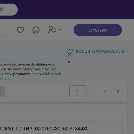
DŹ
WYSTAW
kaj
POLUB WYSZUKIWANIE
Zamknij wskazówkę
oje wyszukiwania do ulubionych.
wią się nowe oferty, wyślemy Ci je
. Ustaw powiadomienia w
ulubionych
waniach
.
Wybierz stronę:
Następna 
z
2
 OPEL 1.2 THP 9820100780 9823184480