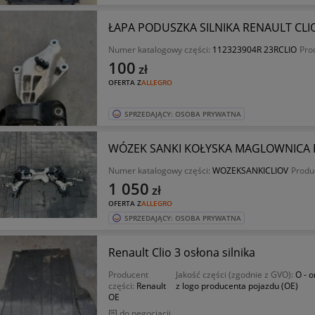
ŁAPA PODUSZKA SILNIKA RENAULT CLIO V
Numer katalogowy części:
112323904R 23RCLIO
Pro
100
zł
OFERTA Z
ALLEGRO
SPRZEDAJĄCY: OSOBA PRYWATNA
WÓZEK SANKI KOŁYSKA MAGLOWNICA R
Numer katalogowy części:
WOZEKSANKICLIOV
Produ
1 050
zł
OFERTA Z
ALLEGRO
SPRZEDAJĄCY: OSOBA PRYWATNA
Renault Clio 3 osłona silnika
Producent
Jakość części (zgodnie z GVO):
O - o
części:
Renault
z logo producenta pojazdu (OE)
OE
do negocjacji