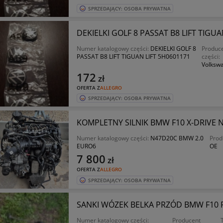
SPRZEDAJĄCY: OSOBA PRYWATNA
DEKIELKI GOLF 8 PASSAT B8 LIFT TIG
Numer katalogowy części:
DEKIELKI GOLF 8
Produc
PASSAT B8 LIFT TIGUAN LIFT 5H0601171
części:
Volksw
172
zł
OFERTA Z
ALLEGRO
SPRZEDAJĄCY: OSOBA PRYWATNA
KOMPLETNY SILNIK BMW F10 X-DRIVE N
Numer katalogowy części:
N47D20C BMW 2.0
Prod
EURO6
OE
7 800
zł
OFERTA Z
ALLEGRO
SPRZEDAJĄCY: OSOBA PRYWATNA
SANKI WÓZEK BELKA PRZÓD BMW F10 F
Numer katalogowy części:
Producent