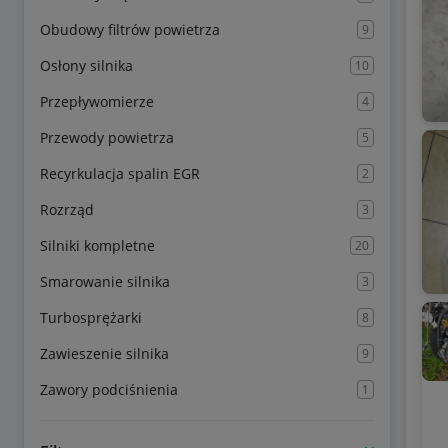
Obudowy filtrów powietrza
9
Osłony silnika
10
Przepływomierze
4
Przewody powietrza
5
Recyrkulacja spalin EGR
2
Rozrząd
3
Silniki kompletne
20
Smarowanie silnika
3
Turbosprężarki
8
Zawieszenie silnika
9
Zawory podciśnienia
1