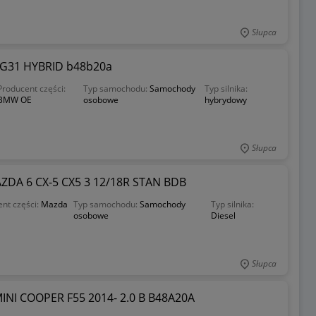
Słupca
G31 HYBRID b48b20a
Producent części:
Typ samochodu:
Samochody
Typ silnika:
BMW OE
osobowe
hybrydowy
Słupca
ZDA 6 CX-5 CX5 3 12/18R STAN BDB
nt części:
Mazda
Typ samochodu:
Samochody
Typ silnika:
osobowe
Diesel
Słupca
NI COOPER F55 2014- 2.0 B B48A20A