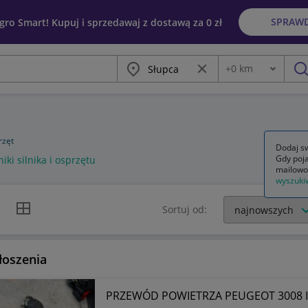
SPRAW
egro Smart! Kupuj i sprzedawaj z dostawą za 0 zł
Miasto
Wyczyść frazę
+
0
km
Odległość
szu
przęt
Dodaj sw
Gdy poja
niki silnika i osprzętu
mailowo
wyszuki
k listy
Widok siatki
Sortuj od:
łoszenia
PRZEWÓD POWIETRZA PEUGEOT 3008 II