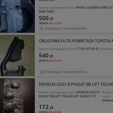
Numer katalogowy części:
MISKA OLEJOWA 8580120
B48C B46C
500
zł
OFERTA Z
ALLEGRO
SPRZEDAJĄCY: OSOBA PRYWATNA
OBUDOWA FILTR POWIETRZA TOYOTA AU
Numer katalogowy części:
17701-0T130 R
Producent
540
zł
OFERTA Z
ALLEGRO
SPRZEDAJĄCY: OSOBA PRYWATNA
DEKIELKI GOLF 8 PASSAT B8 LIFT TIG
Numer katalogowy części:
DEKIELKI GOLF 8
Produc
PASSAT B8 LIFT TIGUAN LIFT 5H0601171
części:
Volksw
172
zł
OFERTA Z
ALLEGRO