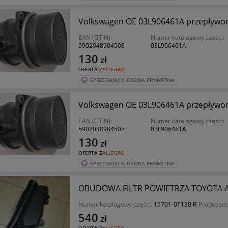
Volkswagen OE 03L906461A przepływo
EAN (GTIN):
Numer katalogowy części:
5902048904508
03L906461A
130
zł
OFERTA Z
ALLEGRO
SPRZEDAJĄCY: OSOBA PRYWATNA
Volkswagen OE 03L906461A przepływo
EAN (GTIN):
Numer katalogowy części:
5902048904508
03L906461A
130
zł
OFERTA Z
ALLEGRO
SPRZEDAJĄCY: OSOBA PRYWATNA
OBUDOWA FILTR POWIETRZA TOYOTA AU
Numer katalogowy części:
17701-0T130 R
Producent
540
zł