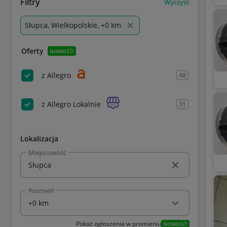
Filtry
Wyczyść
Słupca, Wielkopolskie, +0 km
Oferty
NOWOŚĆ!
z Allegro
48
z Allegro Lokalnie
31
Lokalizacja
Miejscowość
Promień
Pokaż ogłoszenia w promieniu
NOWOŚĆ!