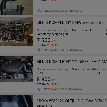
OFERTA Z
ALLEGRO
SPRZEDAJĄCY: OSOBA PRYWATNA
SILNIK KOMPLETNY BMW G20 G30 G21 
Numer katalogowy części:
B48b20a silnik
kompletny hybryda g20
7 500
zł
OFERTA Z
ALLEGRO
SPRZEDAJĄCY: OSOBA PRYWATNA
SILNIK KOMPLETNY 2.2 DIESEL SH01 MA
Numer katalogowy części:
Silnik mazda CX-5
Produce
2.2D
OE
8 900
zł
OFERTA Z
ALLEGRO
SPRZEDAJĄCY: OSOBA PRYWATNA
MISKA 8580120 OLEJU OLEJOWA BMW MI
8580120