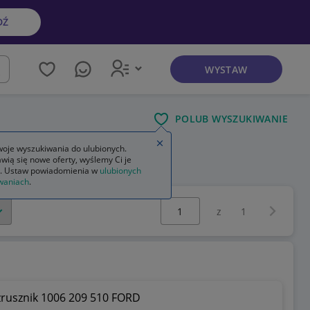
DŹ
WYSTAW
kaj
POLUB WYSZUKIWANIE
Zamknij wskazówkę
oje wyszukiwania do ulubionych.
wią się nowe oferty, wyślemy Ci je
. Ustaw powiadomienia w
ulubionych
waniach
.
Wybierz stronę:
Następna 
z
1
zrusznik 1006 209 510 FORD