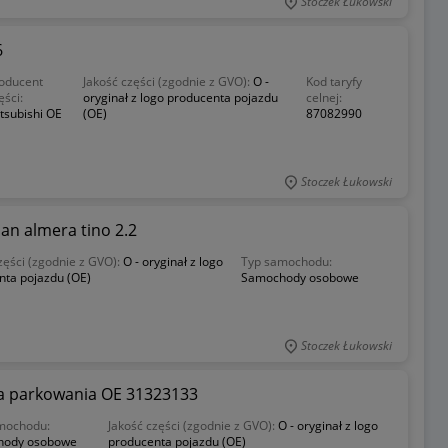
Stoczek Łukowski
6
oducent
Jakość części (zgodnie z GVO):
O -
Kod taryfy
ęści:
oryginał z logo producenta pojazdu
celnej:
tsubishi OE
(OE)
87082990
Stoczek Łukowski
an almera tino 2.2
zęści (zgodnie z GVO):
O - oryginał z logo
Typ samochodu:
nta pojazdu (OE)
Samochody osobowe
Stoczek Łukowski
a parkowania OE 31323133
mochodu:
Jakość części (zgodnie z GVO):
O - oryginał z logo
hody osobowe
producenta pojazdu (OE)