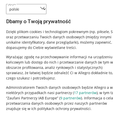
język
Dbamy o Twoją prywatność
Dzięki plikom cookies i technologiom pokrewnym
(np. piksele, 
oraz przetwarzaniu Twoich danych osobowych
(między innymi
unikalne identyfikatory, dane przeglądarki)
, możemy zapewnić, 
dopasujemy do Ciebie wyświetlane treści.
Wyrażając zgodę na przechowywanie informacji na urządzeniu
końcowym lub dostęp do nich i przetwarzanie danych (w tym w
obszarze profilowania, analiz rynkowych i statystycznych)
sprawiasz, że łatwiej będzie odnaleźć Ci w Allegro dokładnie to,
czego szukasz i potrzebujesz.
Przydatne informacje
Informacje p
Administratorem Twoich danych osobowych będzie Allegro a w
niektórych przypadkach nasi partnerzy (
17
partnerów
), w tym t
Jak to działa
Regulamin
“Zaufani Partnerzy IAB Europe” (
9
partnerów
). Informacja o cel
Napisz do nas
Polityka plików
przetwarzania danych osobowych przez naszych partnerów
znajduje się w ich politykach ochrony prywatności.
Allegro Gadane dla sprzedających
Ustawienia plik