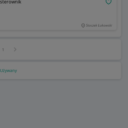
 sterownik
OBSERWU
Stoczek Łukowski
Następna strona
z
1
Używany