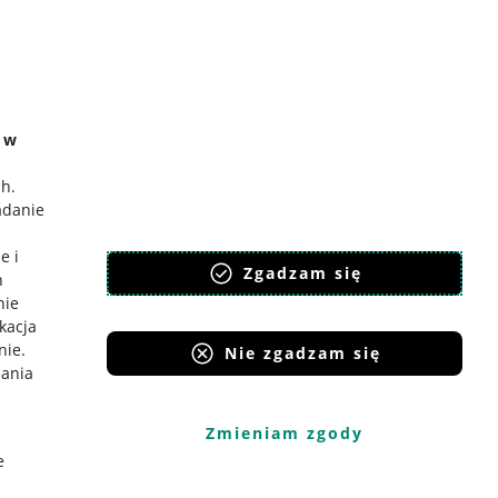
e w
ch
.
adanie
e i
Zgadzam się
h
nie
ikacja
nie
.
Nie zgadzam się
iania
Zmieniam zgody
e