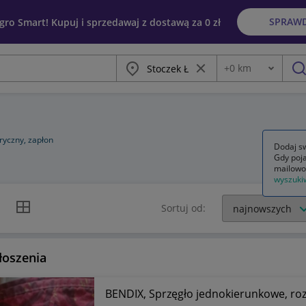
SPRAW
egro Smart! Kupuj i sprzedawaj z dostawą za 0 zł
Miasto
Wyczyść frazę
+
0
km
Odległość
szu
ryczny, zapłon
Dodaj sw
Gdy poja
mailowo
wyszuki
k listy
Widok siatki
Sortuj od:
łoszenia
BENDIX, Sprzęgło jednokierunkowe, ro