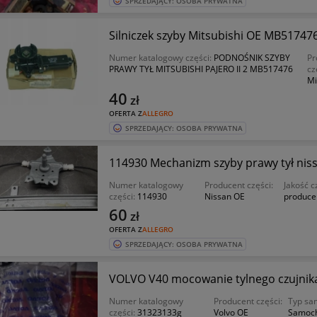
SPRZEDAJĄCY: OSOBA PRYWATNA
Silniczek szyby Mitsubishi OE MB51747
Numer katalogowy części:
PODNOŚNIK SZYBY
Pr
PRAWY TYŁ MITSUBISHI PAJERO II 2 MB517476
cz
Mi
40
zł
OFERTA Z
ALLEGRO
SPRZEDAJĄCY: OSOBA PRYWATNA
114930 Mechanizm szyby prawy tył niss
Numer katalogowy
Producent części:
Jakość c
części:
114930
Nissan OE
produce
60
zł
OFERTA Z
ALLEGRO
SPRZEDAJĄCY: OSOBA PRYWATNA
VOLVO V40 mocowanie tylnego czujnik
Numer katalogowy
Producent części:
Typ sa
części:
31323133g
Volvo OE
Samoc