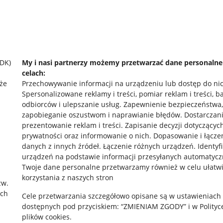
SDK)
My i nasi partnerzy możemy przetwarzać dane personaln
celach:
że
Przechowywanie informacji na urządzeniu lub dostęp do ni
Spersonalizowane reklamy i treści, pomiar reklam i treści, b
odbiorców i ulepszanie usług
.
Zapewnienie bezpieczeństwa,
zapobieganie oszustwom i naprawianie błędów
.
Dostarczani
prezentowanie reklam i treści
.
Zapisanie decyzji dotyczącyc
prywatności oraz informowanie o nich
.
Dopasowanie i łącze
danych z innych źródeł
.
Łączenie różnych urządzeń
.
Identyf
urządzeń na podstawie informacji przesyłanych automatycz
rawne
Pobierz aplikację
Twoje dane personalne przetwarzamy również w celu ułatw
korzystania z naszych stron
zw.
ach
Cele przetwarzania szczegółowo opisane są w ustawieniach
 "cookies"
dostępnych pod przyciskiem: “ZMIENIAM ZGODY” i w Polityc
plików cookies.
ów "cookies"