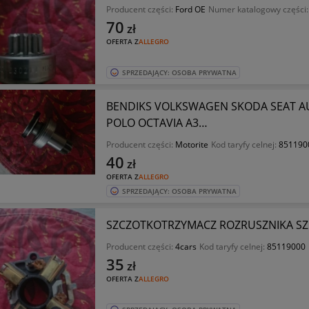
Producent części:
Ford OE
Numer katalogowy części
70
zł
OFERTA Z
ALLEGRO
SPRZEDAJĄCY: OSOBA PRYWATNA
BENDIKS VOLKSWAGEN SKODA SEAT AUD
POLO OCTAVIA A3…
Producent części:
Motorite
Kod taryfy celnej:
851190
40
zł
OFERTA Z
ALLEGRO
SPRZEDAJĄCY: OSOBA PRYWATNA
SZCZOTKOTRZYMACZ ROZRUSZNIKA SZC
Producent części:
4cars
Kod taryfy celnej:
85119000
35
zł
OFERTA Z
ALLEGRO