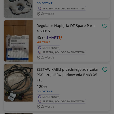
OGŁOSZENIE
SPRZEDAJĄCY: OSOBA PRYWATNA
Zawiercie
Regulator Napięcia DT Spare Parts
OBSE
4.60915
45
zł
KUP TERAZ
STAN: NOWY
SPRZEDAJĄCY: OSOBA PRYWATNA
Zawiercie
ZESTAW KABLI przedniego zderzaka
OBSE
PDC czujników parkowania BMW X5
F15
120
zł
OGŁOSZENIE
STAN: NOWY
SPRZEDAJĄCY: OSOBA PRYWATNA
Zawiercie