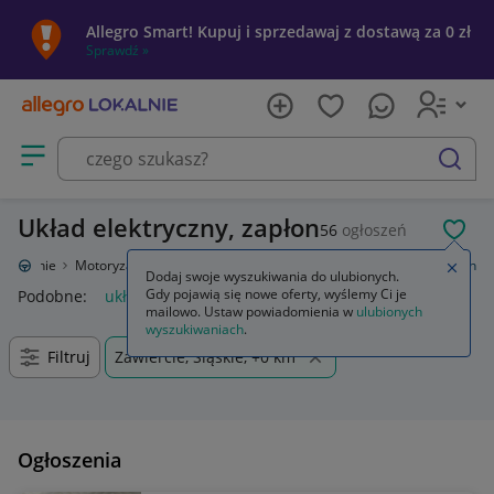
Allegro Smart! Kupuj i sprzedawaj z dostawą za 0 zł
Sprawdź »
Otwórz menu z kategoriami
szukaj
Układ elektryczny, zapłon
56
ogłoszeń
POL
o Lokalnie
Motoryzacja
Części samochodowe
Układ elektryczny, zapłon
Zamkn
Dodaj swoje wyszukiwania do ulubionych.
Gdy pojawią się nowe oferty, wyślemy Ci je
Podobne:
układ elektryczny zapłon
mailowo. Ustaw powiadomienia w
ulubionych
wyszukiwaniach
.
Filtruj
Zawiercie, Śląskie, +0 km
Ogłoszenia