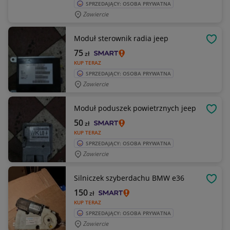
SPRZEDAJĄCY: OSOBA PRYWATNA
Zawiercie
Moduł sterownik radia jeep
OBSE
75
zł
KUP TERAZ
SPRZEDAJĄCY: OSOBA PRYWATNA
Zawiercie
Moduł poduszek powietrznych jeep
OBSE
50
zł
KUP TERAZ
SPRZEDAJĄCY: OSOBA PRYWATNA
Zawiercie
Silniczek szyberdachu BMW e36
OBSE
150
zł
KUP TERAZ
SPRZEDAJĄCY: OSOBA PRYWATNA
Zawiercie