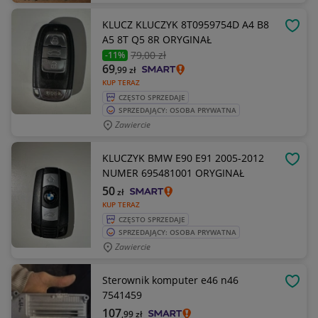
KLUCZ KLUCZYK 8T0959754D A4 B8
OBSE
A5 8T Q5 8R ORYGINAŁ
79
,00 zł
-11%
69
,99
zł
KUP TERAZ
CZĘSTO SPRZEDAJE
SPRZEDAJĄCY: OSOBA PRYWATNA
Zawiercie
KLUCZYK BMW E90 E91 2005-2012
OBSE
NUMER 695481001 ORYGINAŁ
50
zł
KUP TERAZ
CZĘSTO SPRZEDAJE
SPRZEDAJĄCY: OSOBA PRYWATNA
Zawiercie
Sterownik komputer e46 n46
OBSE
7541459
107
,99
zł