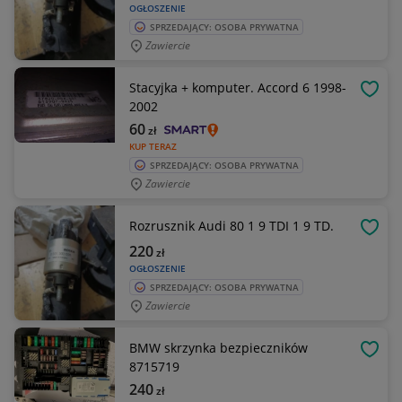
OGŁOSZENIE
SPRZEDAJĄCY: OSOBA PRYWATNA
Zawiercie
Stacyjka + komputer. Accord 6 1998-
OBSE
2002
60
zł
KUP TERAZ
SPRZEDAJĄCY: OSOBA PRYWATNA
Zawiercie
Rozrusznik Audi 80 1 9 TDI 1 9 TD.
OBSE
220
zł
OGŁOSZENIE
SPRZEDAJĄCY: OSOBA PRYWATNA
Zawiercie
BMW skrzynka bezpieczników
OBSE
8715719
240
zł