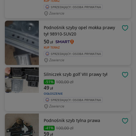
KUP TERAZ
SPRZEDAJĄCY: OSOBA PRYWATNA
Zawiercie
Podnośnik szyby opel mokka prawy
OBSE
tył 98910-SUV20
50
zł
KUP TERAZ
SPRZEDAJĄCY: OSOBA PRYWATNA
Zawiercie
Silniczek szyb golf VIII prawy tył
OBSE
100
,00 zł
-51%
49
zł
OGŁOSZENIE
SPRZEDAJĄCY: OSOBA PRYWATNA
Zawiercie
Podnośnik szyb tylna prawa
OBSE
100
,00 zł
-41%
59
zł