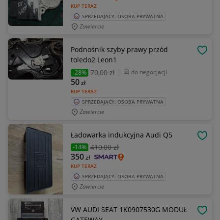
KUP TERAZ
SPRZEDAJĄCY: OSOBA PRYWATNA
Zawiercie
Podnośnik szyby prawy przód
OBSE
toledo2 Leon1
70
,00 zł
do negocjacji
-28%
50
zł
KUP TERAZ
SPRZEDAJĄCY: OSOBA PRYWATNA
Zawiercie
Ładowarka indukcyjna Audi Q5
OBSE
410
,00 zł
-14%
350
zł
KUP TERAZ
SPRZEDAJĄCY: OSOBA PRYWATNA
Zawiercie
VW AUDI SEAT 1K0907530G MODUŁ
OBSE
GATEWAY