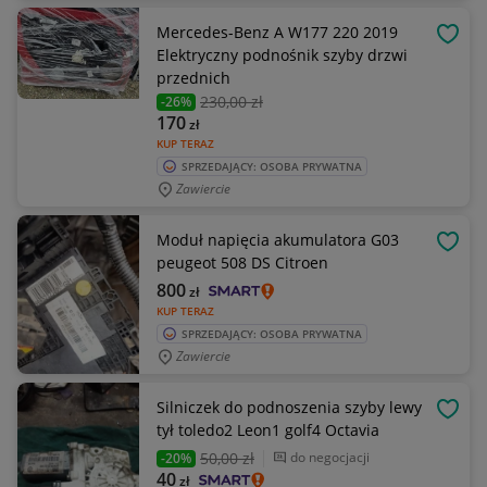
Mercedes-Benz A W177 220 2019
OBSE
Elektryczny podnośnik szyby drzwi
przednich
230
,00 zł
-26%
170
zł
KUP TERAZ
SPRZEDAJĄCY: OSOBA PRYWATNA
Zawiercie
Moduł napięcia akumulatora G03
OBSE
peugeot 508 DS Citroen
800
zł
KUP TERAZ
SPRZEDAJĄCY: OSOBA PRYWATNA
Zawiercie
Silniczek do podnoszenia szyby lewy
OBSE
tył toledo2 Leon1 golf4 Octavia
50
,00 zł
do negocjacji
-20%
40
zł