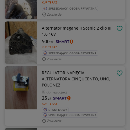
KUP TERAZ
SPRZEDAJĄCY: OSOBA PRYWATNA
Zawiercie
Alternator megane II Scenic 2 clio III
OBSE
1.6 16V
500
zł
KUP TERAZ
SPRZEDAJĄCY: OSOBA PRYWATNA
Zawiercie
REGULATOR NAPIĘCIA
OBSE
ALTERNATORA CINQUCENTO, UNO,
POLONEZ
do negocjacji
25
zł
KUP TERAZ
STAN: NOWY
SPRZEDAJĄCY: OSOBA PRYWATNA
Zawiercie