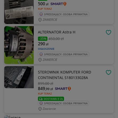
500
zł
KUP TERAZ
SPRZEDAJĄCY: OSOBA PRYWATNA
ZAWIERCIE
ALTERNATOR Astra H
OBSE
450
,00 zł
-35%
290
zł
OGŁOSZENIE
SPRZEDAJĄCY: OSOBA PRYWATNA
ZAWIERCIE
STEROWNIK KOMPUTER FORD
OBSE
CONTINENTAL S180133028A
899
,00 zł
849
,99
zł
KUP TERAZ
DOSTAWA 0 ZŁ
SPRZEDAJĄCY: OSOBA PRYWATNA
Zawiercie