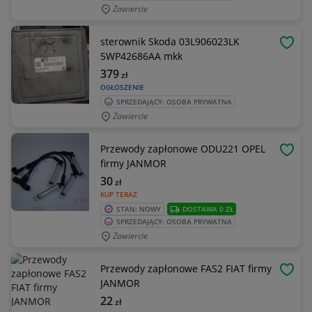
Zawiercie
sterownik Skoda 03L906023LK
OBSE
5WP42686AA mkk
379
zł
OGŁOSZENIE
SPRZEDAJĄCY: OSOBA PRYWATNA
Zawiercie
Przewody zapłonowe ODU221 OPEL
OBSE
firmy JANMOR
30
zł
KUP TERAZ
STAN: NOWY
DOSTAWA 0 ZŁ
SPRZEDAJĄCY: OSOBA PRYWATNA
Zawiercie
Przewody zapłonowe FAS2 FIAT firmy
OBSE
JANMOR
22
zł