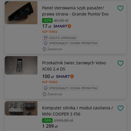
Panel sterowania szyb pasażer/
OBSE
prawa strona - Grande Punto/ Evo
45
,00 zł
-62%
17
zł
KUP TERAZ
CZĘSTO SPRZEDAJE
SPRZEDAJĄCY: OSOBA PRYWATNA
Zawiercie
Przekaźnik świec żarowych Volvo
OBSE
XC60 2.4 D5
100
zł
KUP TERAZ
SPRZEDAJĄCY: OSOBA PRYWATNA
Zawiercie
Komputer silnika / moduł zasilania /
OBSE
MINI COOPER S F56
2999
,00 zł
-56%
1 299
zł