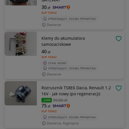
30
zł
KUP TERAZ
SPRZEDAJĄCY: OSOBA PRYWATNA
Zawiercie
Klemy do akumulatora
OBSE
samozaciskowe
40
zł
KUP TERAZ
STAN: NOWY
SPRZEDAJĄCY: OSOBA PRYWATNA
Zawiercie
Rozrusznik TS8E6 Dacia, Renault 1.2
OBSE
16V - jak nowy (po regeneracji)
99
,00 zł
-24%
75
zł
KUP TERAZ
SPRZEDAJĄCY: OSOBA PRYWATNA
Zawiercie, Argentyna