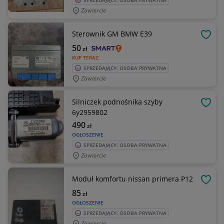
SPRZEDAJĄCY: OSOBA PRYWATNA
Zawiercie
Sterownik GM BMW E39
OBSE
50
zł
KUP TERAZ
SPRZEDAJĄCY: OSOBA PRYWATNA
Zawiercie
Silniczek podnośnika szyby
OBSE
6y2959802
490
zł
OGŁOSZENIE
SPRZEDAJĄCY: OSOBA PRYWATNA
Zawiercie
Moduł komfortu nissan primera P12
OBSE
85
zł
OGŁOSZENIE
SPRZEDAJĄCY: OSOBA PRYWATNA
Zawiercie