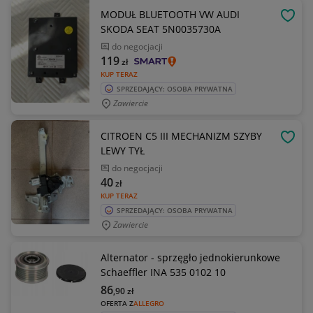
MODUŁ BLUETOOTH VW AUDI
OBSE
SKODA SEAT 5N0035730A
do negocjacji
119
zł
KUP TERAZ
SPRZEDAJĄCY: OSOBA PRYWATNA
Zawiercie
CITROEN C5 III MECHANIZM SZYBY
OBSE
LEWY TYŁ
do negocjacji
40
zł
KUP TERAZ
SPRZEDAJĄCY: OSOBA PRYWATNA
Zawiercie
Alternator - sprzęgło jednokierunkowe
Schaeffler INA 535 0102 10
86
,90
zł
OFERTA Z
ALLEGRO