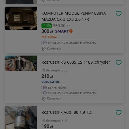
KOMPUTER MODUŁ PENM18881A
OBSE
MAZDA CX-3 CX3 2.0 17R
350
,00 zł
-14%
300
zł
KUP TERAZ
SPRZEDAJĄCY: OSOBA PRYWATNA
Zawiercie
Rozrusznik S 0035 CS 1189, chrysler
OBSE
do negocjacji
210
zł
OGŁOSZENIE
STAN: NOWY
SPRZEDAJĄCY: OSOBA PRYWATNA
Zawiercie
Rozrusznik Audi 80 1,9 TDI.
OBSE
do negocjacji
190
zł