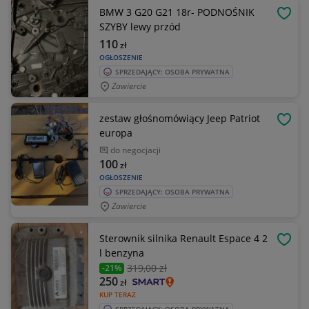
BMW 3 G20 G21 18r- PODNOŚNIK
OBSE
SZYBY lewy przód
110
zł
OGŁOSZENIE
SPRZEDAJĄCY: OSOBA PRYWATNA
Zawiercie
zestaw głośnomówiący Jeep Patriot
OBSE
europa
do negocjacji
100
zł
OGŁOSZENIE
SPRZEDAJĄCY: OSOBA PRYWATNA
Zawiercie
Sterownik silnika Renault Espace 4 2
OBSE
l benzyna
319
,00 zł
-21%
250
zł
KUP TERAZ