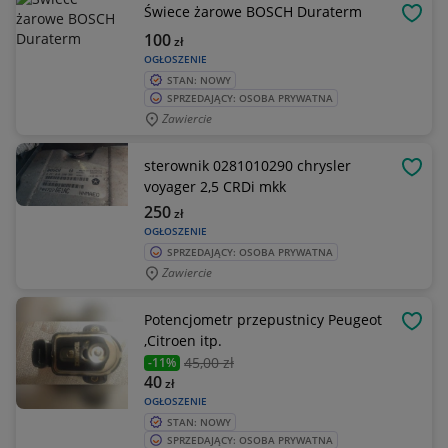
Świece żarowe BOSCH Duraterm
OBSE
100
zł
OGŁOSZENIE
STAN: NOWY
SPRZEDAJĄCY: OSOBA PRYWATNA
Zawiercie
sterownik 0281010290 chrysler
OBSE
voyager 2,5 CRDi mkk
250
zł
OGŁOSZENIE
SPRZEDAJĄCY: OSOBA PRYWATNA
Zawiercie
Potencjometr przepustnicy Peugeot
OBSE
,Citroen itp.
45
,00 zł
-11%
40
zł
OGŁOSZENIE
STAN: NOWY
SPRZEDAJĄCY: OSOBA PRYWATNA