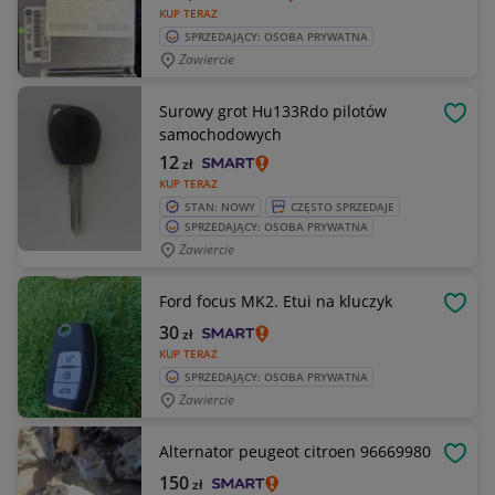
KUP TERAZ
SPRZEDAJĄCY: OSOBA PRYWATNA
Zawiercie
Surowy grot Hu133Rdo pilotów
OBSE
samochodowych
12
zł
KUP TERAZ
STAN: NOWY
CZĘSTO SPRZEDAJE
SPRZEDAJĄCY: OSOBA PRYWATNA
Zawiercie
Ford focus MK2. Etui na kluczyk
OBSE
30
zł
KUP TERAZ
SPRZEDAJĄCY: OSOBA PRYWATNA
Zawiercie
Alternator peugeot citroen 96669980
OBSE
150
zł