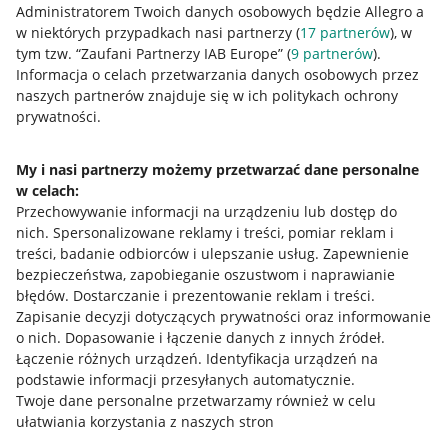
Administratorem Twoich danych osobowych będzie Allegro a
w niektórych przypadkach nasi partnerzy (
17
partnerów
), w
tym tzw. “Zaufani Partnerzy IAB Europe” (
9
partnerów
).
Przydatne informacje
Informacja o celach przetwarzania danych osobowych przez
naszych partnerów znajduje się w ich politykach ochrony
prywatności.
Jak to działa
Napisz do nas
My i nasi partnerzy możemy przetwarzać dane personalne
w celach:
Allegro Gadane dla sprzedających
Przechowywanie informacji na urządzeniu lub dostęp do
Allegro Gadane dla kupujących
nich
.
Spersonalizowane reklamy i treści, pomiar reklam i
treści, badanie odbiorców i ulepszanie usług
.
Zapewnienie
Mapa miejscowości
bezpieczeństwa, zapobieganie oszustwom i naprawianie
błędów
.
Dostarczanie i prezentowanie reklam i treści
.
Informacje prawne
Zapisanie decyzji dotyczących prywatności oraz informowanie
o nich
.
Dopasowanie i łączenie danych z innych źródeł
.
Regulamin
Łączenie różnych urządzeń
.
Identyfikacja urządzeń na
podstawie informacji przesyłanych automatycznie
.
Polityka plików "cookies"
Twoje dane personalne przetwarzamy również w celu
ułatwiania korzystania z naszych stron
Ustawienia plików "cookies"