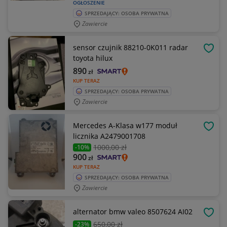
OGŁOSZENIE
SPRZEDAJĄCY: OSOBA PRYWATNA
Zawiercie
sensor czujnik 88210-0K011 radar
OBSE
toyota hilux
890
zł
KUP TERAZ
SPRZEDAJĄCY: OSOBA PRYWATNA
Zawiercie
Mercedes A-Klasa w177 moduł
OBSE
licznika A2479001708
1000
,00 zł
-10%
900
zł
KUP TERAZ
SPRZEDAJĄCY: OSOBA PRYWATNA
Zawiercie
alternator bmw valeo 8507624 AI02
OBSE
650
,00 zł
-23%