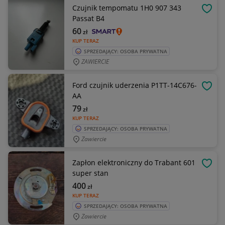
Czujnik tempomatu 1H0 907 343
OBSE
Passat B4
60
zł
KUP TERAZ
SPRZEDAJĄCY: OSOBA PRYWATNA
ZAWIERCIE
Ford czujnik uderzenia P1TT-14C676-
OBSE
AA
79
zł
KUP TERAZ
SPRZEDAJĄCY: OSOBA PRYWATNA
Zawiercie
Zapłon elektroniczny do Trabant 601
OBSE
super stan
400
zł
KUP TERAZ
SPRZEDAJĄCY: OSOBA PRYWATNA
Zawiercie