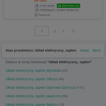
KUP TERAZ
STAN: NOWY
DOSTAWA 0 ZŁ
SPRZEDAJĄCY: OSOBA PRYWATNA
Zawiercie
Wybierz stronę:
Następna strona
z
1
Stan przedmiotu: Układ elektryczny, zapłon
Nowy
Bardzo 
Zobacz w innej lokalizacji
"Układ elektryczny, zapłon"
Układ elektryczny, zapłon Myszków
(20)
Układ elektryczny, zapłon Olkusz
(44)
Układ elektryczny, zapłon Dąbrowa Górnicza
(115)
Układ elektryczny, zapłon Jaworzno
(88)
Układ elektryczny, zapłon Będzin
(18)