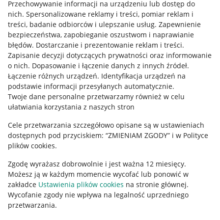
Przechowywanie informacji na urządzeniu lub dostęp do
Allegro Gadane dla kupujących
nich
.
Spersonalizowane reklamy i treści, pomiar reklam i
treści, badanie odbiorców i ulepszanie usług
.
Zapewnienie
Mapa miejscowości
bezpieczeństwa, zapobieganie oszustwom i naprawianie
błędów
.
Dostarczanie i prezentowanie reklam i treści
.
Informacje prawne
Zapisanie decyzji dotyczących prywatności oraz informowanie
o nich
.
Dopasowanie i łączenie danych z innych źródeł
.
Regulamin
Łączenie różnych urządzeń
.
Identyfikacja urządzeń na
podstawie informacji przesyłanych automatycznie
.
Polityka plików "cookies"
Twoje dane personalne przetwarzamy również w celu
ułatwiania korzystania z naszych stron
Ustawienia plików "cookies"
Cele przetwarzania szczegółowo opisane są w ustawieniach
Udostępnianie lokalizacji
dostępnych pod przyciskiem: “ZMIENIAM ZGODY” i w Polityce
Informacje dla Aktu o Usługach Cyfrowych
plików cookies.
Zgodę wyrażasz dobrowolnie i jest ważna 12 miesięcy.
Pobierz aplikację
Możesz ją w każdym momencie wycofać lub ponowić w
zakładce
Ustawienia plików cookies
na stronie głównej.
Wycofanie zgody nie wpływa na legalność uprzedniego
przetwarzania.