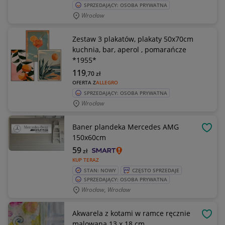
SPRZEDAJĄCY: OSOBA PRYWATNA
Wrocław
Zestaw 3 plakatów, plakaty 50x70cm
kuchnia, bar, aperol , pomarańcze
*1955*
119
,70
zł
OFERTA Z
ALLEGRO
SPRZEDAJĄCY: OSOBA PRYWATNA
Wrocław
Baner plandeka Mercedes AMG
OBSE
150x60cm
59
zł
KUP TERAZ
STAN: NOWY
CZĘSTO SPRZEDAJE
SPRZEDAJĄCY: OSOBA PRYWATNA
Wrocław, Wrocław
Akwarela z kotami w ramce ręcznie
OBSE
malowana 13 x 18 cm