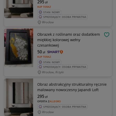
295
zł
KUP TERAZ
STAN: NOWY
SPRZEDAJĄCY: OSOBA PRYWATNA
Wrocław
Obrazek z roślinami oraz dodatkiem
OBSE
miękkiej kolorowej wełny
czesankowej
50
zł
KUP TERAZ
STAN: NOWY
SPRZEDAJĄCY: OSOBA PRYWATNA
Wrocław, Krzyki
Obraz abstrakcyjny strukturalny ręcznie
malowany nowoczesny Japandi Loft
295
zł
OFERTA Z
ALLEGRO
SPRZEDAJĄCY: OSOBA PRYWATNA
Wrocław