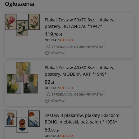
Ogłoszenia
Plakat Zestaw 50x70 3szt. plakaty,
postery, BOTANICAL *1947*
119
,70
zł
OFERTA Z
ALLEGRO
SPRZEDAJĄCY: OSOBA PRYWATNA
Wrocław
Plakat Zestaw 40x50 3szt. plakaty,
postery, MODERN ART *1949*
92
zł
OFERTA Z
ALLEGRO
SPRZEDAJĄCY: OSOBA PRYWATNA
Wrocław
Zestaw 3 plakatów, plakaty 30x40cm
BOHO, niebieski, beż, salon *1958*
59
,50
zł
OFERTA Z
ALLEGRO