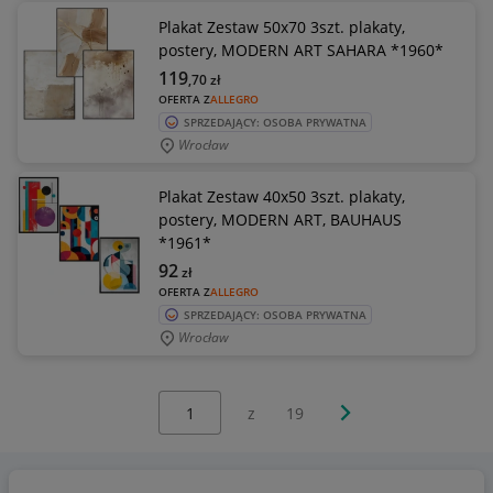
Plakat Zestaw 50x70 3szt. plakaty,
postery, MODERN ART SAHARA *1960*
119
,70
zł
OFERTA Z
ALLEGRO
SPRZEDAJĄCY: OSOBA PRYWATNA
Wrocław
Plakat Zestaw 40x50 3szt. plakaty,
postery, MODERN ART, BAUHAUS
*1961*
92
zł
OFERTA Z
ALLEGRO
SPRZEDAJĄCY: OSOBA PRYWATNA
Wrocław
Wybierz stronę:
Następna strona
z
19