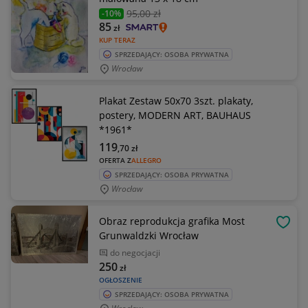
95
,00 zł
-10%
85
zł
KUP TERAZ
SPRZEDAJĄCY: OSOBA PRYWATNA
Wrocław
Plakat Zestaw 50x70 3szt. plakaty,
postery, MODERN ART, BAUHAUS
*1961*
119
,70
zł
OFERTA Z
ALLEGRO
SPRZEDAJĄCY: OSOBA PRYWATNA
Wrocław
Obraz reprodukcja grafika Most
OBSE
Grunwaldzki Wrocław
do negocjacji
250
zł
OGŁOSZENIE
SPRZEDAJĄCY: OSOBA PRYWATNA