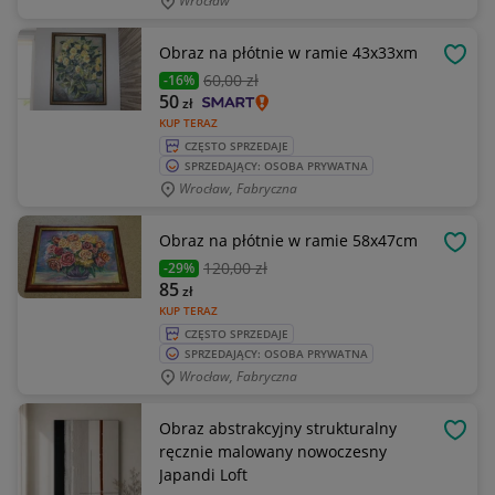
Wrocław
Obraz na płótnie w ramie 43x33xm
OBSE
60
,00 zł
-16%
50
zł
KUP TERAZ
CZĘSTO SPRZEDAJE
SPRZEDAJĄCY: OSOBA PRYWATNA
Wrocław, Fabryczna
Obraz na płótnie w ramie 58x47cm
OBSE
120
,00 zł
-29%
85
zł
KUP TERAZ
CZĘSTO SPRZEDAJE
SPRZEDAJĄCY: OSOBA PRYWATNA
Wrocław, Fabryczna
Obraz abstrakcyjny strukturalny
OBSE
ręcznie malowany nowoczesny
Japandi Loft