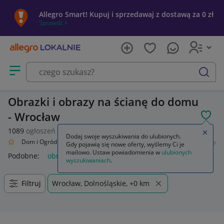
Allegro Smart! Kupuj i sprzedawaj z dostawą za 0 zł
Sprawdź »
Otwórz menu z kategoriami
szukaj
Obrazki i obrazy na ścianę do domu
- Wrocław
POL
1089
ogłoszeń
Zamkn
Dodaj swoje wyszukiwania do ulubionych.
alnie
Dom i Ogród
Wyposażenie
Dekoracje ścienne
Obrazki i obrazy
Gdy pojawią się nowe oferty, wyślemy Ci je
mailowo. Ustaw powiadomienia w
ulubionych
Podobne:
obrazy i obrazki malowane ręcznie
wyszukiwaniach
.
Filtruj
Wrocław, Dolnośląskie, +0 km