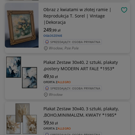
Obraz z kwiatami w złotej ramie |
OBSE
Reprodukcja T. Sorel | Vintage
|Dekoracja
249
,99
zł
OGŁOSZENIE
SPRZEDAJĄCY: OSOBA PRYWATNA
Wrocław, Psie Pole
Plakat Zestaw 30x40, 2 sztuki, plakaty
,postery MODERN ART FALE *1953*
49
,50
zł
OFERTA Z
ALLEGRO
SPRZEDAJĄCY: OSOBA PRYWATNA
Wrocław
Plakat Zestaw 30x40, 3 sztuki, plakaty,
,BOHO,MINIMALIZM, KWIATY *1985*
59
,50
zł
OFERTA Z
ALLEGRO
SPRZEDAJĄCY: OSOBA PRYWATNA