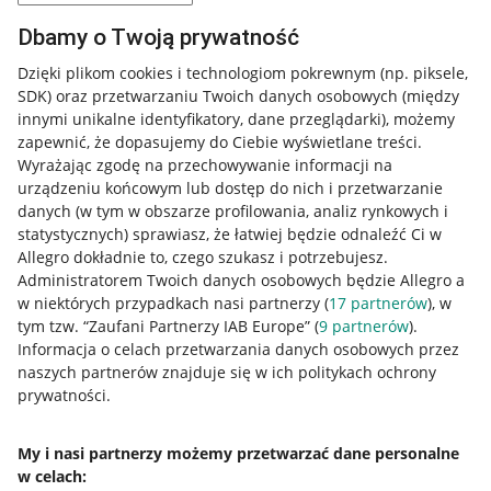
Dbamy o Twoją prywatność
Dzięki plikom cookies i technologiom pokrewnym
(np. piksele,
SDK)
oraz przetwarzaniu Twoich danych osobowych
(między
innymi unikalne identyfikatory, dane przeglądarki)
, możemy
zapewnić, że dopasujemy do Ciebie wyświetlane treści.
Wyrażając zgodę na przechowywanie informacji na
urządzeniu końcowym lub dostęp do nich i przetwarzanie
danych (w tym w obszarze profilowania, analiz rynkowych i
statystycznych) sprawiasz, że łatwiej będzie odnaleźć Ci w
Allegro dokładnie to, czego szukasz i potrzebujesz.
Administratorem Twoich danych osobowych będzie Allegro a
w niektórych przypadkach nasi partnerzy (
17
partnerów
), w
tym tzw. “Zaufani Partnerzy IAB Europe” (
9
partnerów
).
Przydatne informacje
Informacja o celach przetwarzania danych osobowych przez
naszych partnerów znajduje się w ich politykach ochrony
prywatności.
Jak to działa
Napisz do nas
My i nasi partnerzy możemy przetwarzać dane personalne
w celach:
Allegro Gadane dla sprzedających