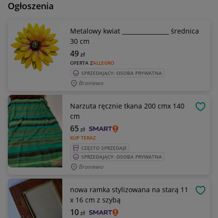
Ogłoszenia
Metalowy kwiat ________________ średnica
30 cm
49
zł
OFERTA Z
ALLEGRO
SPRZEDAJĄCY: OSOBA PRYWATNA
Braniewo
Narzuta ręcznie tkana 200 cmx 140
OBSE
cm
65
zł
KUP TERAZ
CZĘSTO SPRZEDAJE
SPRZEDAJĄCY: OSOBA PRYWATNA
Braniewo
nowa ramka stylizowana na starą 11
OBSE
x 16 cm z szybą
10
zł