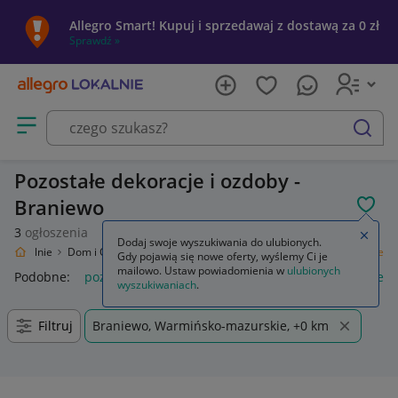
Allegro Smart! Kupuj i sprzedawaj z dostawą za 0 zł
Sprawdź »
Otwórz menu z kategoriami
szukaj
Pozostałe dekoracje i ozdoby -
Braniewo
POL
3
ogłoszenia
Zamkn
Dodaj swoje wyszukiwania do ulubionych.
ro Lokalnie
Dom i Ogród
Wyposażenie
Dekoracje i ozdoby
Pozostałe
Gdy pojawią się nowe oferty, wyślemy Ci je
mailowo. Ustaw powiadomienia w
ulubionych
Podobne:
pozostałe
łóżka pozostałe
pozostałe miasta i regi
wyszukiwaniach
.
Filtruj
Braniewo, Warmińsko-mazurskie, +0 km