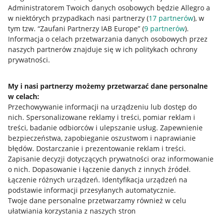
Administratorem Twoich danych osobowych będzie Allegro a
w niektórych przypadkach nasi partnerzy (
17
partnerów
), w
tym tzw. “Zaufani Partnerzy IAB Europe” (
9
partnerów
).
Przydatne informacje
Informacja o celach przetwarzania danych osobowych przez
naszych partnerów znajduje się w ich politykach ochrony
prywatności.
Jak to działa
Napisz do nas
My i nasi partnerzy możemy przetwarzać dane personalne
w celach:
Allegro Gadane dla sprzedających
Przechowywanie informacji na urządzeniu lub dostęp do
Allegro Gadane dla kupujących
nich
.
Spersonalizowane reklamy i treści, pomiar reklam i
treści, badanie odbiorców i ulepszanie usług
.
Zapewnienie
Mapa miejscowości
bezpieczeństwa, zapobieganie oszustwom i naprawianie
błędów
.
Dostarczanie i prezentowanie reklam i treści
.
Informacje prawne
Zapisanie decyzji dotyczących prywatności oraz informowanie
o nich
.
Dopasowanie i łączenie danych z innych źródeł
.
Regulamin
Łączenie różnych urządzeń
.
Identyfikacja urządzeń na
podstawie informacji przesyłanych automatycznie
.
Polityka plików "cookies"
Twoje dane personalne przetwarzamy również w celu
ułatwiania korzystania z naszych stron
Ustawienia plików "cookies"