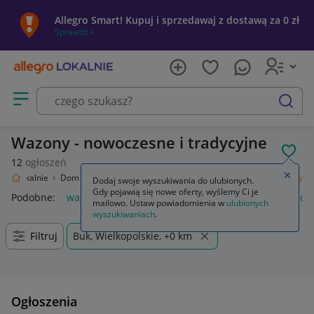
Allegro Smart! Kupuj i sprzedawaj z dostawą za 0 zł
Sprawdź »
Otwórz menu z kategoriami
szukaj
Wazony - nowoczesne i tradycyjne
POL
12
ogłoszeń
Zamkn
egro Lokalnie
Dom i Ogród
Wyposażenie
Dekoracje i ozdoby
Wazony
Dodaj swoje wyszukiwania do ulubionych.
Gdy pojawią się nowe oferty, wyślemy Ci je
Podobne:
wazony
wazony beżowe
wazony szklane
wazony
mailowo. Ustaw powiadomienia w
ulubionych
wyszukiwaniach
.
Filtruj
Buk, Wielkopolskie, +0 km
Ogłoszenia