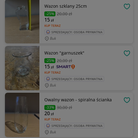
Wazon szklany 25cm
OBSE
20
,00 zł
-25%
15
zł
KUP TERAZ
SPRZEDAJĄCY: OSOBA PRYWATNA
Buk
Wazon "garnuszek"
OBSE
20
,00 zł
-25%
15
zł
KUP TERAZ
SPRZEDAJĄCY: OSOBA PRYWATNA
Buk
Owalny wazon - spiralna ścianka
OBSE
30
,00 zł
-33%
20
zł
KUP TERAZ
SPRZEDAJĄCY: OSOBA PRYWATNA
Buk