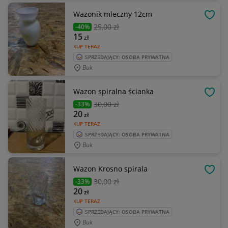
Wazonik mleczny 12cm
OBSE
25
,00 zł
-40%
15
zł
KUP TERAZ
SPRZEDAJĄCY: OSOBA PRYWATNA
Buk
Wazon spiralna ścianka
OBSE
30
,00 zł
-33%
20
zł
KUP TERAZ
SPRZEDAJĄCY: OSOBA PRYWATNA
Buk
Wazon Krosno spirala
OBSE
30
,00 zł
-33%
20
zł
KUP TERAZ
SPRZEDAJĄCY: OSOBA PRYWATNA
Buk