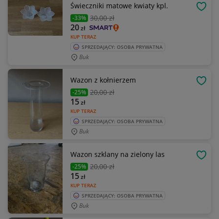
Świeczniki matowe kwiaty kpl.
OBSE
30
,00 zł
-33%
20
zł
KUP TERAZ
SPRZEDAJĄCY: OSOBA PRYWATNA
Buk
Wazon z kołnierzem
OBSE
20
,00 zł
-25%
15
zł
KUP TERAZ
SPRZEDAJĄCY: OSOBA PRYWATNA
Buk
Wazon szklany na zielony las
OBSE
20
,00 zł
-25%
15
zł
KUP TERAZ
SPRZEDAJĄCY: OSOBA PRYWATNA
Buk