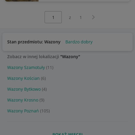
Wybierz stronę:
Następna strona
z
1
Stan przedmiotu: Wazony
Bardzo dobry
Zobacz w innej lokalizacji
"Wazony"
Wazony Szamotuły
(11)
Wazony Kościan
(6)
Wazony Bytkowo
(4)
Wazony Krosno
(9)
Wazony Poznań
(105)
POKAŻ WIĘCEJ