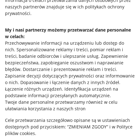
Przydatne informacje
Informacja o celach przetwarzania danych osobowych przez
naszych partnerów znajduje się w ich politykach ochrony
prywatności.
Jak to działa
Napisz do nas
My i nasi partnerzy możemy przetwarzać dane personalne
w celach:
Allegro Gadane dla sprzedających
Przechowywanie informacji na urządzeniu lub dostęp do
Allegro Gadane dla kupujących
nich
.
Spersonalizowane reklamy i treści, pomiar reklam i
treści, badanie odbiorców i ulepszanie usług
.
Zapewnienie
Mapa miejscowości
bezpieczeństwa, zapobieganie oszustwom i naprawianie
błędów
.
Dostarczanie i prezentowanie reklam i treści
.
Informacje prawne
Zapisanie decyzji dotyczących prywatności oraz informowanie
o nich
.
Dopasowanie i łączenie danych z innych źródeł
.
Regulamin
Łączenie różnych urządzeń
.
Identyfikacja urządzeń na
podstawie informacji przesyłanych automatycznie
.
Polityka plików "cookies"
Twoje dane personalne przetwarzamy również w celu
ułatwiania korzystania z naszych stron
Ustawienia plików "cookies"
Cele przetwarzania szczegółowo opisane są w ustawieniach
Udostępnianie lokalizacji
dostępnych pod przyciskiem: “ZMIENIAM ZGODY” i w Polityce
Informacje dla Aktu o Usługach Cyfrowych
plików cookies.