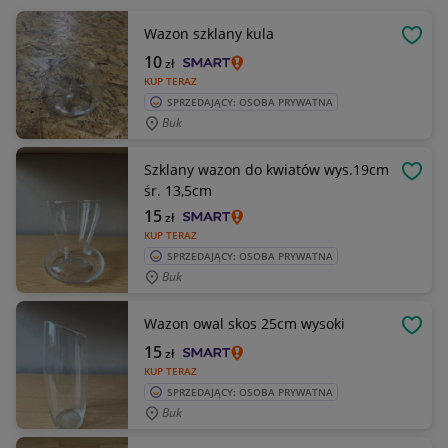
Wazon szklany kula
OBSE
10
zł
KUP TERAZ
SPRZEDAJĄCY: OSOBA PRYWATNA
Buk
Szklany wazon do kwiatów wys.19cm
OBSE
śr. 13,5cm
15
zł
KUP TERAZ
SPRZEDAJĄCY: OSOBA PRYWATNA
Buk
Wazon owal skos 25cm wysoki
OBSE
15
zł
KUP TERAZ
SPRZEDAJĄCY: OSOBA PRYWATNA
Buk